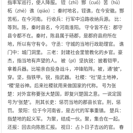
指率军巡行，使人降服。 铚（zhì）酂（cuó）苦（hù）
柘（zhè）谯（qiáo）：秦时地名，铚谯，在今安徽。酂
苦柘，在今河南。 行收兵：行军中沿路收纳兵源。 比：
等到。陈，秦时县名，今河南淮阳。 守令皆不在：郡守
县令都不在。秦时，陈县属于砀郡，是郡府县府所在
地，所以有守有令。 守丞：守城的当地行政助理官。 谯
门中：城门洞里。 三老：封建社会里管教化的乡官。豪
杰，指当地有声望的人。 被（pī）坚执锐：披着铠甲，
拿着兵器。比喻亲自投身战斗，冲锋陷阵。被，通“披”，
穿。坚，指铁甲。锐，指武器。 社稷：“社”是土地神，
“稷”是谷神。后来社稷就用来做国家的代称。 号为张
楚：对外宣称要张大楚国，即复兴楚国之意。一说定国
号为“张楚”。 刑其长吏：惩罚当地的郡县长官。刑，惩
罚。 荥阳：位于今河南省，是古代的军事重镇。 楚兵：
指楚地的起义军。 为聚，结成一伙。聚，集合在一起。
还报：回去向陈胜汇报。 视日：占卜日子吉凶的官。 春