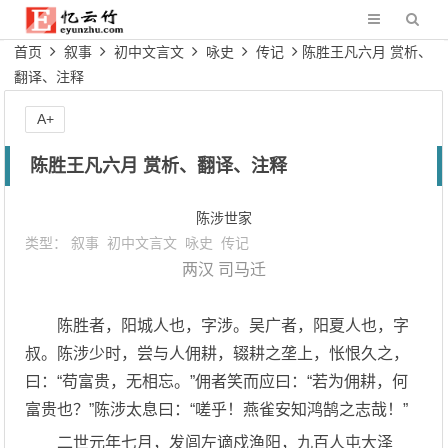
首页
叙事
初中文言文
咏史
传记
陈胜王凡六月 赏析、
翻译、注释
A+
陈胜王凡六月 赏析、翻译、注释
陈涉世家
类型：
叙事
初中文言文
咏史
传记
两汉
司马迁
陈胜者，阳城人也，字涉。吴广者，阳夏人也，字
叔。陈涉少时，尝与人佣耕，辍耕之垄上，怅恨久之，
曰：“苟富贵，无相忘。”佣者笑而应曰：“若为佣耕，何
富贵也？”陈涉太息曰：“嗟乎！燕雀安知鸿鹄之志哉！”
二世元年七月，发闾左谪戍渔阳，九百人屯大泽