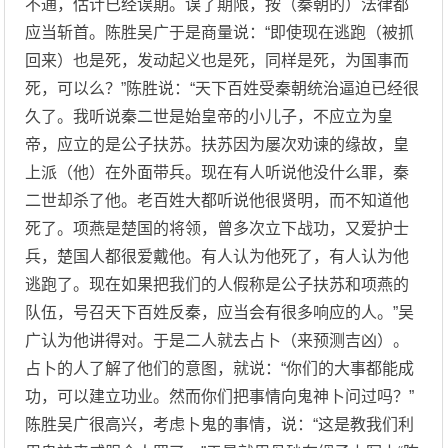
不通，估计已经误期。误了期限，按（秦朝的）法律都
应当斩首。陈胜吴广于是商量说：“即使现在逃跑（被抓
回来）也是死，发动起义也是死，同样是死，为国事而
死，可以么？”陈胜说：“天下百姓受秦朝统治逼迫已经很
久了。我听说秦二世是始皇帝的小儿子，不应立为皇
帝，应立的是公子扶苏。扶苏因为屡次劝谏的缘故，皇
上派（他）在外面带兵。现在有人听说他没什么罪，秦
二世却杀了他。老百姓大都听说他很贤明，而不知道他
死了。项燕是楚国的将领，曾多次立下战功，又爱护士
兵，楚国人都很爱戴他。有人认为他死了，有人认为他
逃跑了。现在如果把我们的人假称是公子扶苏和项燕的
队伍，号召天下百姓反秦，应当会有很多响应的人。”吴
广认为他讲得对。于是二人就去占卜（来预测吉凶）。
占卜的人了解了他们的意图，就说：“你们的大事都能成
功，可以建立功业。然而你们把事情向鬼神卜问过吗？”
陈胜吴广很高兴，考虑卜鬼的事情，说：“这是教我们利