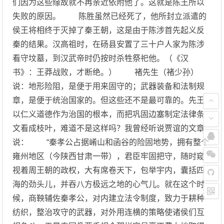
们因为这些缘故就不再亲近依附他了。这就是陈王所以
失败的原因。 陈胜虽然已经死了，他所封立派遣的
侯王将相终于灭掉了秦王朝，这是由于陈涉首先起义反
秦的结果。汉高祖时，在砀县安置了三十户人家为陈涉
看守坟墓，到汉武帝时仍按时杀牲祭祀他。（《汉
书》：王莽战败，才断绝。） 褚先生（褚少孙）
说：地形险阻，是便于用来固守的；武器装备和法制规
章，是便于统治国家的。但这些还不是最可靠的。先王
以仁义道德作为治国的根本，而把巩固边塞制定法律条
文看成枝叶，难道不是这样吗？我曾经听说贾谊的文章
说： “秦孝公占据崤山和函谷的险固地势，拥有整个
雍州地区（今陕西甘肃一带），君臣牢固把守，随时窥
视着周王朝的政权，大有席卷天下，包举宇内，囊括四
海的劲头儿，并吞八方极远之地的心气儿。就在这个时
候，商鞅辅佐秦孝公，对内建立法令制度，致力于耕种
纺织，整治攻守的武器，对外用连横的策略使诸侯们互