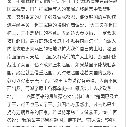
来。不如就此封立他好些。”陈王于是就派遣使者前往赵
国去祝贺，同时把武臣等人的家属迁移到宫中软禁起
来，又封张耳的儿子张敖做成都君，催促赵国的军队速
进军函谷关。赵王武臣的将相们商议说：“大王您在赵国
称王，并不是楚国的本意。等到楚灭秦以后，一定会来
攻打赵国。最好的办法莫过于不派兵向西进军，而派人
向北攻取原来燕国的辖地以扩大我们自己的土地。赵国
南面据黄河天险，北面又有燕代的广大土地，楚国即使
战胜了秦国，也不敢来压制赵国。如果楚国不能战胜秦
国，必定就会借重赵国。到时候赵国趁着秦国的疲敝，
就可以得志于天下了。”赵王认为说得有道理，因而不向
西出兵，而派了原上谷郡卒史韩广领兵北上去攻取燕
地。 燕国原来的贵族豪杰劝告韩广说：“楚国已经立
了王，赵国也已立了王。燕国地方虽然小，过去也是个
拥有万辆兵车的国家，希望将军您自立做燕王。”韩广回
答说：“我的母亲还留在赵国，使不得。”燕人说：“赵国