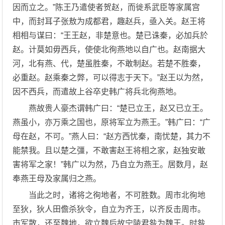
因而立之。”陈王乃遣使者贺赵，而徙系武臣等家属宫
中，而封耳子张敖为成都君，趣赵兵，亟入关。赵王将
相相与谋曰：“王王赵，非楚意也。楚已诛秦，必加兵於
赵。计莫如毋西兵，使使北徇燕地以自广也。赵南据大
河，北有燕、代，楚虽胜秦，不敢制赵。若楚不胜秦，
必重赵。赵乘秦之弊，可以得志于天下。”赵王以为然，
因不西兵，而遣故上谷卒史韩广将兵北徇燕地。
燕故贵人豪杰谓韩广曰：“楚已立王，赵又已立王。
燕虽小，亦万乘之国也，原将军立为燕王。”韩广曰：“广
母在赵，不可。”燕人曰：“赵方西忧秦，南忧楚，其力不
能禁我。且以楚之彊，不敢害赵王将相之家，赵独安敢
害将军之家！”韩广以为然，乃自立为燕王。居数月，赵
奉燕王母及家属归之燕。
当此之时，诸将之徇地者，不可胜数。周市北徇地
至狄，狄人田儋杀狄令，自立为齐王，以齐反击周市。
市军散，还至魏地，欲立魏后故宁陵君咎为魏王。时咎