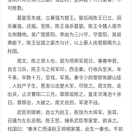
可胜数。
葛婴至东城，立襄强为楚王。婴后闻陈王已立，因
杀襄强，还报。至陈，陈王诛杀葛婴。陈王令魏人周市
北徇魏地。吴广围荥阳。李由为三川守，守荥阳，吴叔
弗能下。陈王征国之豪杰与计，以上蔡人房君蔡赐为上
柱国。
周文，陈之贤人也，尝为项燕军视日，事春申君，
自言习兵，陈王与之将军印，西击秦。行收兵至关，车
千乘，卒数十万，至戏，军焉。秦令少府章邯免郦山徒
﹑人奴产子生，悉发以击楚大军，尽败之。周文败，走
出关，止次曹阳二三月。章邯追败之，复走次渑池十余
日。章邯击，大破之。周文自刭，军遂不战。
武臣到邯郸，自立为赵王，陈馀为大将军，张耳、
召骚为左右丞相。陈王怒，捕系武臣等家室，欲诛之。
柱国曰：“秦未亡而诛赵王将相家属，此生一秦也。不如