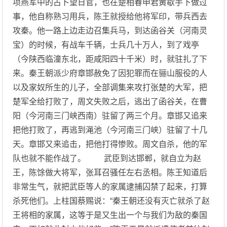
项燕军中的占卜望日官，也在楚相春申君黄歇手下做过
事，他自称熟习用兵，陈王就授给他将军印，带兵西去
攻秦。他一路上边走边召集兵马，到达函谷关（河南灵
宝）的时候，有战车千辆，士兵几十万人，到了戏亭
（今陕西临潼东北，距咸阳四十千米）时，就驻扎了下
来。秦王朝派少府章邯赦免了因犯罪而在骊山服役的人
以及家奴所生的儿子，全部调集来攻打张楚的大军，把
楚军全给打败了，周文失败之后，逃出了函谷关，在曹
阳（今河南三门峡西南）驻留了两三个月。章邯又追来
把他打败了，再逃到渑池（今河南三门峡）驻留了十几
天。章邯又来追击，把他打得惨败。周文自杀，他的军
队也就不能作战了。 武臣到达邯郸，就自立为赵
王，陈馀做大将军，张耳召骚任左右丞相。陈王知道后
非常生气，就把武臣等人的家属逮捕囚禁了起来，打算
杀死他们。上柱国蔡赐说：“秦王朝还没有灭亡就杀了赵
王将相的家属，这等于是又生出一个与我们为敌的秦国