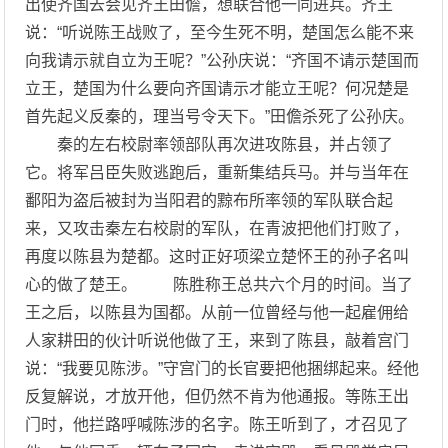
出使齐国去会见齐王田儋，想联合他一同进兵。齐王
说：“听说陈王战败了，至今生死不明，楚国怎么能不来
向我请示就自立为王呢？”公孙庆说：“齐国不请示楚国而
立王，楚国为什么要向齐国请示才能立王呢？何况楚是
首先起义反秦的，理当号令天下。”田儋杀死了公孙庆。
秦的左右校尉率领部队再次进攻陈县，并占领了
它。将军吕臣失败逃跑后，重新集结兵马。并与当年在
鄱阳为盗后被封为当阳君的黥布所率领的军队联合起
来，又攻击秦左右校尉的军队，在青波把他们打败了，
再度以陈县为楚都。这时正好项梁立楚怀王的孙子名叫
心的做了楚王。 陈胜称王总共六个月的时间。当了
王之后，以陈县为国都。从前一位曾经与他一起雇佣给
人家耕田的伙计听说他做了王，来到了陈县，敲着宫门
说：“我要见陈涉。”守宫门的长官要把他捆绑起来。经他
反复解说，才放开他，但仍然不肯为他通报。等陈王出
门时，他拦路呼喊陈涉的名字。陈王听到了，才召见了