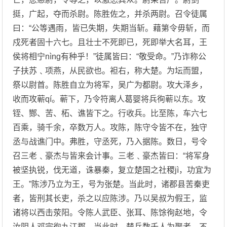
挺，广起，夺而杀尉。陈胜佐之，并杀两尉。召令徒属
曰：“公等遇雨，皆已失期，失期当斩。藉第令毋斩，而
戍死者固十六七。且壮士不死即已，死即举大名耳，王
侯将相宁nìng有种乎！”徒属皆曰：“敬受命。”乃诈称公
子扶苏﹑项燕，从民欲也。袒右，称大楚。为坛而盟，
祭以尉首。陈胜自立为将军，吴广为都尉。攻大泽乡，
收而攻蕲qí。蕲下，乃令符离人葛婴将兵徇蕲以东。攻
铚、酂、苦、柘、谯皆下之。行收兵。比至陈，车六七
百乘，骑千余，卒数万人。攻陈，陈守令皆不在，独守
丞与战谯门中。弗胜，守丞死，乃入据陈。数日，号令
召三老﹑豪杰与皆来会计事。三老﹑豪杰皆曰：“将军身
被坚执锐，伐无道，诛暴秦，复立楚国之社稷jì，功宜为
王。”陈涉乃立为王，号为张楚。当此时，诸郡县苦秦吏
者，皆刑其长吏，杀之以应陈涉。乃以吴叔为假王，监
诸将以西击荥阳。令陈人武臣、张耳、陈馀徇赵地，令
汝阴人邓宗徇九江郡。当此时，楚兵数千人为聚者，不