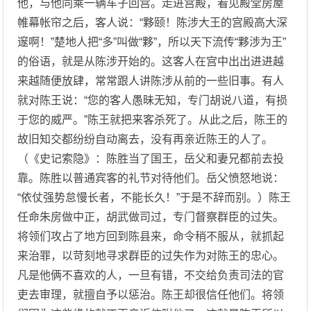
他，与他同乘一辆车子回宫。走进宫殿，看见殿堂房屋
帷幕帐帘之后，客人说：“夥颐！陈涉大王的宫殿高大深
邃啊！”楚地人把“多”叫做“夥”，所以天下流传“夥涉为王”
的俗语，就是从陈涉开始的。这客人在宫中出出进进越
来越随便放肆，常常跟人讲陈涉从前的一些旧事。有人
就对陈王说：“您的客人愚昧无知，专门胡说八道，有损
于您的威严。”陈王就把来客杀死了。从此之后，陈王的
故旧知交都纷纷自动离去，没有再亲近陈王的人了。
（《史记索隐》：陈胜当了国王，岳父和妻兄都前去投
靠。陈胜以普通宾客的礼节对待他们。岳父愤怒地说：
“依仗强势怠慢长者，不能长久！”于是不辞而别。）陈王
任命朱房做中正，胡武做司过，专门督察群臣的过失。
将领们攻占了地方回到陈县来，命令稍不服从，就抓起
来治罪，以苛刻地寻求群臣的过失作为对陈王的忠心。
凡是他俩不喜欢的人，一旦有错，不交给负责司法的官
吏去审理，就擅自予以惩治。陈王却很信任他们。将领