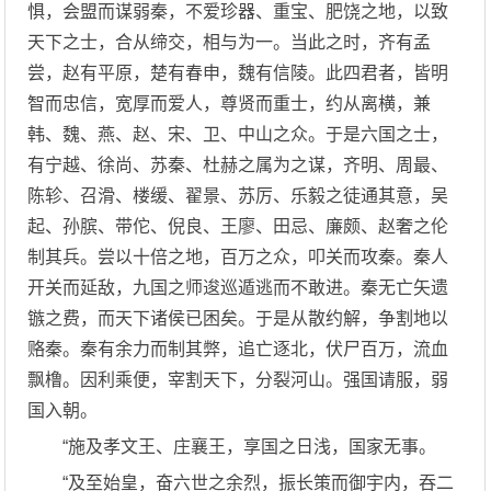
惧，会盟而谋弱秦，不爱珍器、重宝、肥饶之地，以致
天下之士，合从缔交，相与为一。当此之时，齐有孟
尝，赵有平原，楚有春申，魏有信陵。此四君者，皆明
智而忠信，宽厚而爱人，尊贤而重士，约从离横，兼
韩、魏、燕、赵、宋、卫、中山之众。于是六国之士，
有宁越、徐尚、苏秦、杜赫之属为之谋，齐明、周最、
陈轸、召滑、楼缓、翟景、苏厉、乐毅之徒通其意，吴
起、孙膑、带佗、倪良、王廖、田忌、廉颇、赵奢之伦
制其兵。尝以十倍之地，百万之众，叩关而攻秦。秦人
开关而延敌，九国之师逡巡遁逃而不敢进。秦无亡矢遗
镞之费，而天下诸侯已困矣。于是从散约解，争割地以
赂秦。秦有余力而制其弊，追亡逐北，伏尸百万，流血
飘橹。因利乘便，宰割天下，分裂河山。强国请服，弱
国入朝。
“施及孝文王、庄襄王，享国之日浅，国家无事。
“及至始皇，奋六世之余烈，振长策而御宇内，吞二