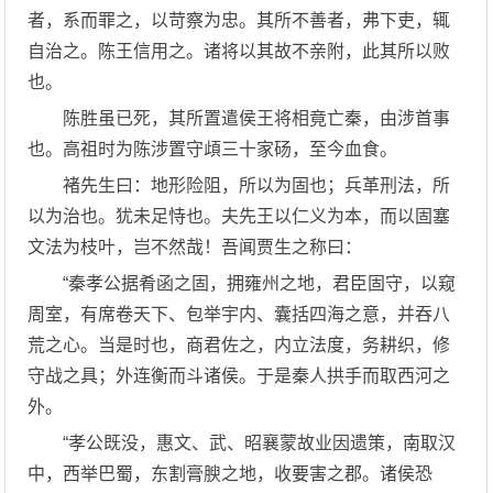
者，系而罪之，以苛察为忠。其所不善者，弗下吏，辄
自治之。陈王信用之。诸将以其故不亲附，此其所以败
也。
陈胜虽已死，其所置遣侯王将相竟亡秦，由涉首事
也。高祖时为陈涉置守頉三十家砀，至今血食。
褚先生曰：地形险阻，所以为固也；兵革刑法，所
以为治也。犹未足恃也。夫先王以仁义为本，而以固塞
文法为枝叶，岂不然哉！吾闻贾生之称曰：
“秦孝公据肴函之固，拥雍州之地，君臣固守，以窥
周室，有席卷天下、包举宇内、囊括四海之意，并吞八
荒之心。当是时也，商君佐之，内立法度，务耕织，修
守战之具；外连衡而斗诸侯。于是秦人拱手而取西河之
外。
“孝公既没，惠文、武、昭襄蒙故业因遗策，南取汉
中，西举巴蜀，东割膏腴之地，收要害之郡。诸侯恐