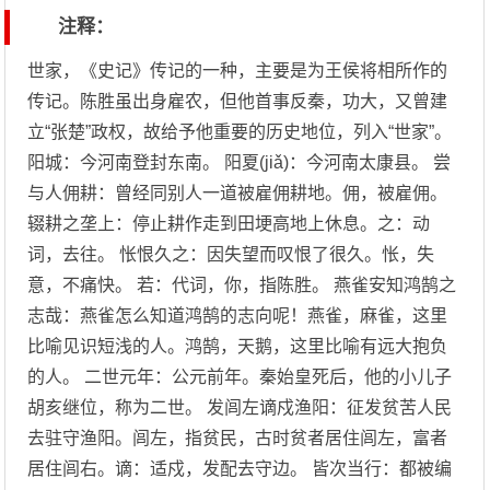
注释：
世家，《史记》传记的一种，主要是为王侯将相所作的
传记。陈胜虽出身雇农，但他首事反秦，功大，又曾建
立“张楚”政权，故给予他重要的历史地位，列入“世家”。
阳城：今河南登封东南。 阳夏(jiǎ)：今河南太康县。 尝
与人佣耕：曾经同别人一道被雇佣耕地。佣，被雇佣。
辍耕之垄上：停止耕作走到田埂高地上休息。之：动
词，去往。 怅恨久之：因失望而叹恨了很久。怅，失
意，不痛快。 若：代词，你，指陈胜。 燕雀安知鸿鹄之
志哉：燕雀怎么知道鸿鹄的志向呢！燕雀，麻雀，这里
比喻见识短浅的人。鸿鹄，天鹅，这里比喻有远大抱负
的人。 二世元年：公元前年。秦始皇死后，他的小儿子
胡亥继位，称为二世。 发闾左谪戍渔阳：征发贫苦人民
去驻守渔阳。闾左，指贫民，古时贫者居住闾左，富者
居住闾右。谪：适戍，发配去守边。 皆次当行：都被编