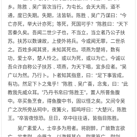
乡。陈胜﹑吴广皆次当行，为屯长。会天大雨，道不
通，度已失期。失期，法皆斩。陈胜﹑吴广乃谋曰：“今
亡亦死，举大计亦死；等死，死国可乎？”陈胜曰：“天下
苦秦久矣。吾闻二世少子也，不当立，当立者乃公子扶
苏。扶苏以数谏故，上使外将兵。今或闻无罪，二世杀
之。百姓多闻其贤，未知其死也。项燕为楚将，数有
功，爱士卒，楚人怜之。或以为死，或以为亡。今诚以
吾众诈自称公子扶苏﹑项燕，为天下唱，宜多应者。”吴
广以为然。乃行卜。卜者知其指意，曰：“足下事皆成，
有功。然足下卜之鬼乎！”陈胜﹑吴广喜，念鬼，曰：“此
教我先威众耳。”乃丹书帛曰“陈胜王”，置人所罾鱼腹
中。卒买鱼烹食，得鱼腹中书，固以怪之矣。又间令吴
广之次所旁丛祠中，夜篝火，狐鸣呼曰：“大楚兴，陈胜
王。”卒皆夜惊恐。旦日，卒中往往语，皆指目陈胜。
吴广素爱人，士卒多为用者。将尉醉，广故数言欲
亡，忿恚尉，令辱之，以激怒其众。尉果笞广。尉剑