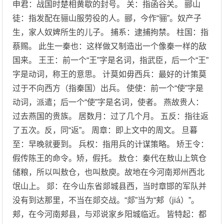
申君：战国时楚相黄歇的封号。 关：指函谷关。 郦山
徒：指发配在骊山服劳役的人。郦，今作“骊”。奴产子
生，家人奴婢所生的儿子。 捕系：逮捕拘禁。 柱国：指
蔡赐。 此生一秦也：这样做又制造出一个像秦一样的敌
国来。 王王：前一个“王”字是名词，指武臣，后一个“王”
字是动词，称王的意思。 计莫如毋西兵：最好的计策莫
过于不向西方（指秦国）出兵。 使使：前一个“使”字是
动词，派遣；后一个“使”字是名词，使者。 燕故贵人：
过去燕国的贵族。 居数月：过了几个月。 五反：指往返
了五次。反，同“返”。 周章：即上文中的周文。 旦暮
至：早晚就要到。 兵权：指用兵的计谋策略。 矫王令：
假传陈王的命令。矫，假托。 敖仓：秦代在敖山上筑仓
储粮，所以叫敖仓，也叫敖庾。故地在今河南郑州西北
氓山上。 郯：在今山东省郯城县西，当时章邯的军队并
没有到达那里，不当在郯交战。“郯”当为“郏（jiá）”。
郏，在今河南郏县，与邓说家乡阳城临近。 皆特起：都