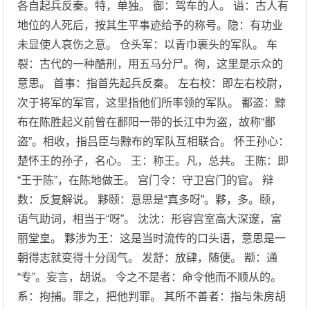
各自起兵反秦。特，单独。 御：驾车的人。 谥：古人有
地位的人死后，按其生平事迹给予的称号。隐：有功业
未显使人哀伤之意。 仓头军：以青巾裹头的军队。 车
裂：古代的一种酷刑，用五马分尸。徇，这里是示众的
意思。 首事：指首先起兵反秦。 左右校：即左右校尉，
次于将军的军官，这里指他们所率领的军队。 鄱盗：黥
布在陈胜起义前曾在鄱阳一带的长江中为盗，故称“鄱
盗”。相收，指吕臣与黥布的军队互相联合。 怀王孙心：
楚怀王的孙子，名心。 王：称王。凡，总共。 王陈：即
“王于陈”，在陈地做王。 宫门令：守卫宫门的官。 辩
数：反复解说。 夥颐：意思是“真多呀”。夥，多。颐，
语气助词，相当于“呀”。 沈沈：形容宫室高大深邃，富
丽堂皇。 夥涉为王：这是当时流传的口头语，意思是一
朝得志就变得十分阔气。 发舒：放肆，随便。 颛：通
“专”。妄言，胡说。 令之不是者：命令他而不顺从的。
系：拘捕。罪之，把他判罪。 其所不善者：指与朱房胡