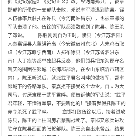
据《史记索隐》《史记正义》改。今河南郏县），被章
邯部将所带的一支部队击败，邓说率军溃逃到陈县。铚
人伍徐率兵驻扎在许县（今河南许昌东），也被章邯的
军队击溃了他。伍徐的军队都溃散逃到了陈县。陈王杀
了邓说。 陈胜刚刚自为王时，陵县（今江苏泗阳）
人秦嘉铚县人董緤符离（今安徽宿州东北）人朱鸡石取
虑（今江苏睢宁西南）人郑布徐县（今江苏省泗洪东
南）人丁疾等都单独起兵反秦，他们领兵把东海郡守名
叫庆的围困在郯城（东海郡郡治，在今山东临沂市辖区
内）。陈王听说后，就派武平君名叫畔的做将军，督率
郯城下的各路军队。秦嘉拒不接受这个命令，自立为大
司马，讨厌隶属于武平君畔。便告诉他的军吏说：“武平
君年轻，不懂得军事，不要听他的！”接着就假托陈王的
命令杀死了武平畔。 章邯打败伍徐以后，接着进攻
陈县，陈王的上柱国房君蔡赐战死了。章邯又领兵进攻
驻守在陈县西面的张贺部队。陈王亲自出来督战，结果