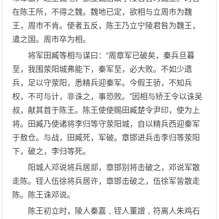
在陈王所，不得之魏。魏地已定，欲相与立周市为魏
王，周市不肯。使者五反，陈王乃立宁陵君咎为魏王，
遣之国。周市卒为相。
将军田臧等相与谋曰：“周章军已破矣，秦兵旦暮
至，我围荥阳城弗能下，秦军至，必大败。不如少遗
兵，足以守荥阳，悉精兵迎秦军。今假王骄，不知兵
权，不可与计，非诛之，事恐败。”因相与矫王令以诛吴
叔，献其首于陈王。陈王使使赐田臧楚令尹印，使为上
将。田臧乃使诸将李归等守荥阳城，自以精兵西迎秦军
于敖仓。与战，田臧死，军破。章邯进兵击李归等荥阳
下，破之，李归等死。
阳城人邓说将兵居郯，章邯别将击破之，邓说军散
走陈。铚人伍徐将兵居许，章邯击破之，伍徐军皆散走
陈。陈王诛邓说。
陈王初立时，陵人秦嘉﹑铚人董譄﹑符离人朱鸡石