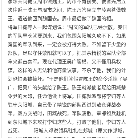
家想共同拥立周市做魏王，周市不肯接受。使者先后五
次往返于陈王与周市之间，陈王乃答应立宁陵君咎做魏
王，遣送他回到魏国去。周市最后做了魏国的相。
将军田臧等人一起谋划说：“周文的军队已经溃散，秦国
的军队早晚就要到来，我们包围荥阳城久攻不下，如果
秦国的军队到来，一定会被打得大败。不如留下少量的
部队，足以守住荥阳就可以了，把其余精锐的军队全部
拿来迎击秦军。现在代理王吴广骄横，又不懂用兵权
谋，这样的人无法和他商量议事，不杀了他，我们的计
划恐怕会被搞坏。”于是他们就假冒陈王的命令杀掉了吴
广，把吴广的头献给了陈王。陈王就派使者赐给田臧楚
令尹的大印，任命他做上将军。田臧就派部将李归等人
驻守荥阳城，自己带了精锐的部队西进到敖仓迎战秦
军。双方交战时，田臧战死，军队溃散。章邯领兵趁机
到荥阳城下来攻打李归这些人，打败了他们，李归等人
战死。 阳城人邓说领兵驻扎在郏城（原文作郯城，