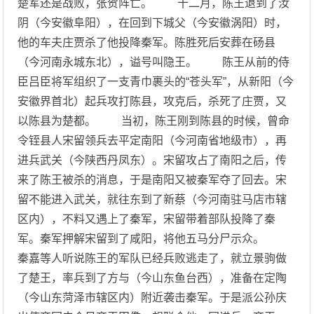
楚军还是战败，张贺阵亡。 十二月，陈王退到了汝
阴（今安徽阜阳），在回到下城父（今安徽涡阳）时，
他的车夫庄贾杀了他投降秦军。陈胜死后安葬在砀县
（今河南永城东北），谥号叫隐王。 陈王从前的侍
臣吕臣将军组织了一支青巾裹头的“苍头军”，从新阳（今
安徽界首北）起兵攻打陈县，攻克后，杀死了庄贾，又
以陈县为楚都。 当初，陈王刚到陈县的时候，曾命
令铚县人宋留领兵去平定南阳（今河南省地级市），再
进兵武关（今陕西丹凤东）。宋留攻占了南阳之后，传
来了陈王被杀的消息，于是南阳又被秦军夺了回去。宋
留不能进入武关，就往东到了新蔡（今河南驻马店市辖
区内），不料又遇上了秦军，宋留带着部队投降了秦
军。秦军押解宋留到了咸阳，将他五马分尸示众。
秦嘉等人听说陈王的军队已经兵败逃走了，就立景驹做
了楚王，率兵到了方与（今山东鱼台西），准备在定陶
（今山东菏泽市辖区内）附近袭击秦军。于是派公孙庆