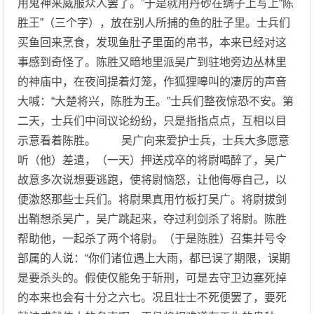
用鬼神来威服众人罢了。”于是就用丹砂在绸子上写上“陈
胜王”（三个字），放在别人所捕的鱼的肚子里。士兵们
买鱼回来烹食，发现鱼肚子里面的帛书，本来已经对这
事感到奇怪了。陈胜又暗地里派吴广到驻地旁边丛林里
的神庙中，在夜间提着灯笼，作狐狸嗥叫的凄厉的声音
大喊：“大楚将兴，陈胜为王。”士兵们整夜惊恐不安。第
二天，士兵们中间议论纷纷，只是指指点点，互相以目
示意看着陈胜。 吴广向来爱护士兵，士兵大多愿意
听（他）差遣，（一天）押送戍卒的将尉喝醉了，吴广
故意多次说想要逃跑，使将尉恼怒，让他侮辱自己，以
便激怒那些士兵们。将尉果真用竹板打吴广。将尉拔剑
出鞘想杀吴广，吴广跳起来，夺过利剑杀了将尉。陈胜
帮助他，一起杀了两个将尉。（于是陈胜）召集并号令
部属的人说：“你们诸位遇上大雨，都已误了期限，误期
是要杀头的。假使仅能免于斩刑，可是去守卫边塞死掉
的本来也会有十分之六七。况且壮士不死便罢了，要死