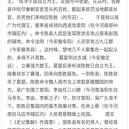
王。” 陈涉于是自立为王，定国号叫张楚。在这时，各郡
县中吃尽秦朝官吏苦头的百姓，都起来惩罚当地郡县长
官，杀死他们来响应陈胜（的号召）。 于是就以吴
广为代理王，督率各将领向西进攻荥阳（在今河南郑州
市辖区内）。命令陈县人武臣张耳陈馀去攻占原来赵国
的辖地，命令汝阴（今安徽阜阳）人邓宗攻占九江郡
（今安徽寿县）。这时候，楚地几千人聚集在一起起义
的，多得不计其数。 葛婴到达东城（今安徽定
远），立襄强为楚王。葛婴后来听说陈胜已自立为王，
接着就杀了襄强，回来向陈胜报告。一到陈县，陈胜就
杀了葛婴。陈胜命令魏人周市北上攻取原属魏国的地
方。吴广包围了荥阳。李由任三川郡（今河南洛阳东白
马寺东。李由，李斯之子）守，防守荥阳，吴广久攻不
下。陈胜召集国内的豪杰商量对策，任命上蔡（在今河
南驻马店市辖区内）人房君蔡赐做上柱国。 周文
（《史记集解》作周章），是陈县有名的贤人，曾经是