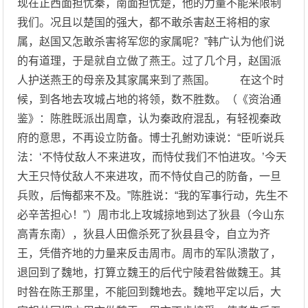
现在正西面担忧秦，南面担忧楚，他的力量不能来限制
我们。况且以楚国的强大，都不敢杀害赵王将相的家
属，赵国又怎敢杀害将军您的家属呢？”韩广认为他们说
的有道理，于是就自立做了燕王。过了几个月，赵国派
人护送燕王的母亲及其家属来到了燕国。 在这个时
候，到各地去攻城占地的将领，数不胜数。（《资治通
鉴》：陈胜既派出周章，认为秦政府混乱，有轻视秦政
府的意思，不再设立防备。博士孔鲋劝谏说：“臣听说兵
法：‘不恃仗敌人不来进攻，而恃仗我们不怕进攻。’今天
大王只恃仗敌人不来进攻，而不恃仗自己的防备，一旦
兵败，后悔都来不及。”陈胜说：“我的军事行动，先生不
必辛苦担心！”）周市北上攻城掠地到达了狄县（今山东
高青东南），狄县人田儋杀死了狄县县令，自立为齐
王，凭借齐地的力量来反击周市。周市的军队溃散了，
退回到了魏地，打算立魏王的后代宁陵君咎做魏王。其
时咎在陈王那里，不能回到魏地去。魏地平定以后，大