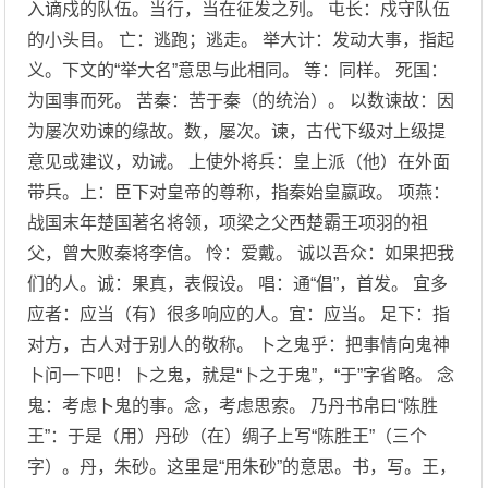
入谪戍的队伍。当行，当在征发之列。 屯长：戍守队伍
的小头目。 亡：逃跑；逃走。 举大计：发动大事，指起
义。下文的“举大名”意思与此相同。 等：同样。 死国：
为国事而死。 苦秦：苦于秦（的统治）。 以数谏故：因
为屡次劝谏的缘故。数，屡次。谏，古代下级对上级提
意见或建议，劝诫。 上使外将兵：皇上派（他）在外面
带兵。上：臣下对皇帝的尊称，指秦始皇嬴政。 项燕：
战国末年楚国著名将领，项梁之父西楚霸王项羽的祖
父，曾大败秦将李信。 怜：爱戴。 诚以吾众：如果把我
们的人。诚：果真，表假设。 唱：通“倡”，首发。 宜多
应者：应当（有）很多响应的人。宜：应当。 足下：指
对方，古人对于别人的敬称。 卜之鬼乎：把事情向鬼神
卜问一下吧！卜之鬼，就是“卜之于鬼”，“于”字省略。 念
鬼：考虑卜鬼的事。念，考虑思索。 乃丹书帛曰“陈胜
王”：于是（用）丹砂（在）绸子上写“陈胜王”（三个
字）。丹，朱砂。这里是“用朱砂”的意思。书，写。王，