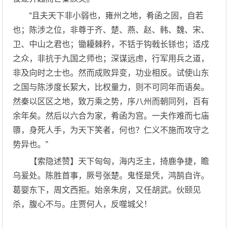
“且夫天下非小弱也，雍州之地，肴函之固，自若
也；陈涉之位，非尊于齐、楚、燕、赵、韩、魏、宋、
卫、中山之君也；锄耰棘矜，不铦于钩戟长铩也；适戍
之众，非抗于九国之师也；深谋远虑，行军用兵之道，
非及向时之士也。然而成败异变，功业相反。试使山东
之国与陈涉度长絜大，比权量力，则不可同年而语矣。
然秦以区区之地，致万乘之势，序八州而朝同列，百有
余年矣。然后以六合为家，肴函为宫。一夫作难而七庙
隳，身死人手，为天下笑者，何也？仁义不施而攻守之
势异也。”
【索隐述赞】天下匈匈，海内乏主，掎鹿争捷，瞻
乌爰处。陈胜首事，厥号张楚。鬼怪是凭，鸿鹄自许。
葛婴东下，周文西拒。始亲朱房，又任胡武。伙颐见
杀，腹心不与。庄贾何人，反噬城父！