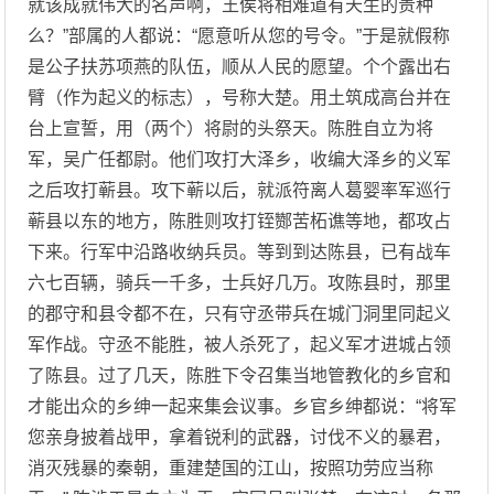
就该成就伟大的名声啊，王侯将相难道有天生的贵种
么？”部属的人都说：“愿意听从您的号令。”于是就假称
是公子扶苏项燕的队伍，顺从人民的愿望。个个露出右
臂（作为起义的标志），号称大楚。用土筑成高台并在
台上宣誓，用（两个）将尉的头祭天。陈胜自立为将
军，吴广任都尉。他们攻打大泽乡，收编大泽乡的义军
之后攻打蕲县。攻下蕲以后，就派符离人葛婴率军巡行
蕲县以东的地方，陈胜则攻打铚酂苦柘谯等地，都攻占
下来。行军中沿路收纳兵员。等到到达陈县，已有战车
六七百辆，骑兵一千多，士兵好几万。攻陈县时，那里
的郡守和县令都不在，只有守丞带兵在城门洞里同起义
军作战。守丞不能胜，被人杀死了，起义军才进城占领
了陈县。过了几天，陈胜下令召集当地管教化的乡官和
才能出众的乡绅一起来集会议事。乡官乡绅都说：“将军
您亲身披着战甲，拿着锐利的武器，讨伐不义的暴君，
消灭残暴的秦朝，重建楚国的江山，按照功劳应当称