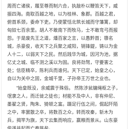
周而亡诸侯，履至尊而制六合，执敲朴以鞭笞天下，威
振四海。南取百越之地，以为桂林、象郡。百越之君，
俯首系颈，委命下吏。乃使蒙恬北筑长城而守藩篱，却
匈奴七百余里。胡人不敢南下而牧马，士不敢弯弓而报
怨。于是废先王之道，燔百家之言，以愚黔首；隳名
城，杀豪俊，收天下之兵聚之咸阳，销锋鍉，铸以为金
人十二，以弱天下之民。然后践华为城，因河为池，据
亿丈之城、临不测之溪以为固。良将劲驽，守要害之
处；信臣精卒，陈利兵而谁何。天下已定，始皇之心，
自以为关中之固，金城千里，子孙帝王万世之业也。
“始皇既没，余威震于殊俗。 然陈涉瓮牖绳枢之子，
氓隶之人，而迁徙之徒也；材能不及中人，非有仲尼、
墨翟之贤，陶朱、猗顿之富。蹑足行伍之间，倔起阡陌
之中，率罢散之卒，将数百之众，转而攻秦，斩木为
兵，揭竿为旗，天下云集而响应，赢粮而景从。山东豪
俊遂并起而亡秦族矣。