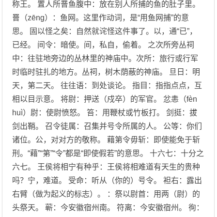
称王。 置人所罾鱼腹中：放在别人所捕的鱼的肚子里。
罾（zēng）：鱼网。这里作动词，是“用鱼网捕”的意
思。 固以怪之矣：自然就诧怪这件事了。以，通“已”，
已经。 间令：暗使。间，私自，偷着。 之次所旁丛祠
中：往驻地旁边的丛林里的神庙中。次所：旅行或行军
时临时驻扎的地方。丛祠，树木荫蔽的神庙。 旦日：明
天，第二天。 往往语：到处谈论。 指目：指指点点，互
相以目示意。 将尉：押送（戍卒）的军官。 忿恚（fèn
huì）尉：使尉愤怒。 笞：用鞭杖或竹板打。 剑挺：拔
剑出鞘。 召令徒属：召集并号令所属的人。 公等：你们
诸位。公，对对方的敬称。 藉第令毋斩：即使能免于斩
刑。“藉”“第”“令”都是“即使假若”的意思。 十六七：十分之
六七。 王侯将相宁有种乎：王侯将相难道有天生的贵种
吗？宁，难道。 受命：听从（你的）号令。 袒右：露出
右臂（做为起义的标志）。 ：祭以尉首：用两（尉）的
头祭天。 蕲：今安徽宿州南。 符离：今安徽宿州。 徇：