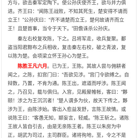
方与，欲击秦军定陶下。使公孙庆使齐王，欲与并力俱
进。齐王曰：“闻陈王战败，不知其死生，楚安得不请而
立王！”公孙庆曰：“齐不请楚而立王，楚何故请齐而立
王！且楚首事，当令于天下。”田儋诛杀公孙庆。
秦左右校复攻陈，下之。吕将军走，收兵复聚。鄱
盗当阳君黥布之兵相收，复击秦左右校，破之青波，复
以陈为楚。会项梁立怀王孙心为楚王。
陈胜王凡六月
。已为王，王陈。其故人尝与佣耕者
闻之，之陈，扣宫门曰：“吾欲见涉。”宫门令欲缚之。自
辩数，乃置，不肯为通。陈王出，遮道而呼涉。陈王闻
之，乃召见，载与俱归。入宫，见殿屋帷帐，客曰：“夥
颐！涉之为王沉沉者！”楚人谓多为伙，故天下传之，夥
涉为王，由陈涉始。客出入愈益发舒，言陈王故情。或
说陈王曰：“客愚无知，颛妄言，轻威。”陈王斩之。诸陈
王故人皆自引去，由是无亲陈王者。陈王以朱房为中
正，胡武为司过，主司群臣。诸将徇地，至，令之不是