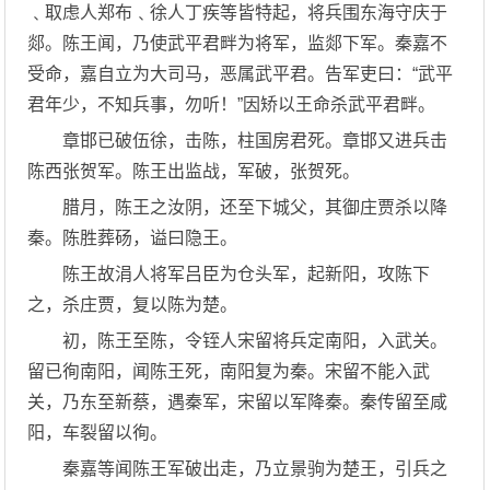
﹑取虑人郑布﹑徐人丁疾等皆特起，将兵围东海守庆于
郯。陈王闻，乃使武平君畔为将军，监郯下军。秦嘉不
受命，嘉自立为大司马，恶属武平君。告军吏曰：“武平
君年少，不知兵事，勿听！”因矫以王命杀武平君畔。
章邯已破伍徐，击陈，柱国房君死。章邯又进兵击
陈西张贺军。陈王出监战，军破，张贺死。
腊月，陈王之汝阴，还至下城父，其御庄贾杀以降
秦。陈胜葬砀，谥曰隐王。
陈王故涓人将军吕臣为仓头军，起新阳，攻陈下
之，杀庄贾，复以陈为楚。
初，陈王至陈，令铚人宋留将兵定南阳，入武关。
留已徇南阳，闻陈王死，南阳复为秦。宋留不能入武
关，乃东至新蔡，遇秦军，宋留以军降秦。秦传留至咸
阳，车裂留以徇。
秦嘉等闻陈王军破出走，乃立景驹为楚王，引兵之