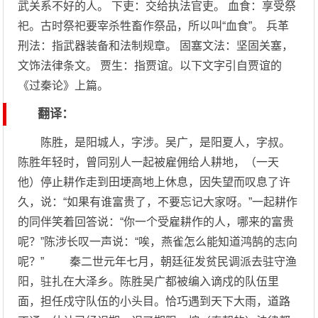
武关系不好的人。 下吏：交给执法官吏。 血食：享受祭
祀。古时祭祀要宰杀牲畜作祭品，所以叫“血食”。 兵革
刑法：指武器装备和法制规章。 固塞文法：坚固关塞，
文饰法律条文。 贾生：指贾谊。以下文字引自贾谊的
《过秦论》上篇。
翻译：
陈胜，是阳城人，字涉。吴广，是阳夏人，字叔。
陈胜年轻时，曾同别人一起被雇佣给人耕地，（一天
他）停止耕作走到田埂高地上休息，因失望而叹息了许
久，说：“如果有谁富贵了，不要忘记大家呀。”一起耕作
的同伴笑着回答说：“你一个受雇耕作的人，哪来的富贵
呢？”陈涉长叹一声说：“唉，燕雀怎么能知道鸿鹄的志向
呢？” 秦二世元年七月，朝廷征发贫民调派去驻守渔
阳，驻扎在大泽乡。陈胜吴广都被编入谪戍的队伍里
面，担任戍守队伍的小头目。恰巧遇到天下大雨，道路