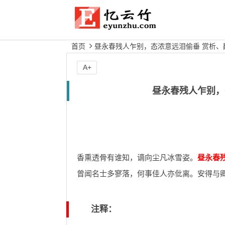
首页
昼永春残人乍别，态浓意远泪偷垂 赏析、
A+
昼永春残人乍别，
香熏透骨有谁知，谪向尘凡冰雪姿。
昼永春
曾闻名士多寥落，何事佳人亦仳离。安得与
注释：