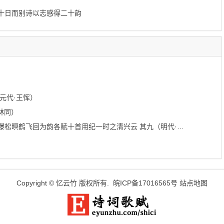
十日而别诗以志感得二十韵
元代·王恽）
林同）
暝鹤飞回为韵各赋十首用纪一时之清兴云 其九（明代·唐文凤）
Copyright ©
忆云竹
版权所有.
皖ICP备17016565号
站点地图