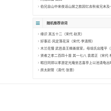
伯兄自山中来夜话山居之胜因忆去秋省兄未及
随机推荐诗词
缘识 其五十二（宋代·赵炅）
好事近·风定落花深（宋代·李清照）
木兰花慢 武邑县王楫善居室，母俎氏出隆平（
贤者之孝二百四十首 其一七八 袁君正（宋代·
暇日同郑以孝游定光庵坐志喜亭上以池清龟出曝松
房太尉管（清代·张晋）