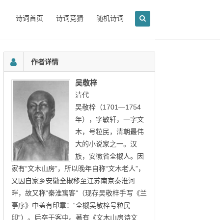
诗词首页
诗词竞猜
随机诗词
作者详情
吴敬梓
清代
吴敬梓（1701—1754
年），字敏轩，一字文
木，号粒民，清朝最伟
大的小说家之一。汉
族，安徽省全椒人。因
家有“文木山房”，所以晚年自称“文木老人”，
又因自家乡安徽全椒移至江苏南京秦淮河
畔，故又称“秦淮寓客”（现存吴敬梓手写《兰
亭序》中盖有印章：“全椒吴敬梓号粒民
印”）。后卒于客中。著有《文木山房诗文