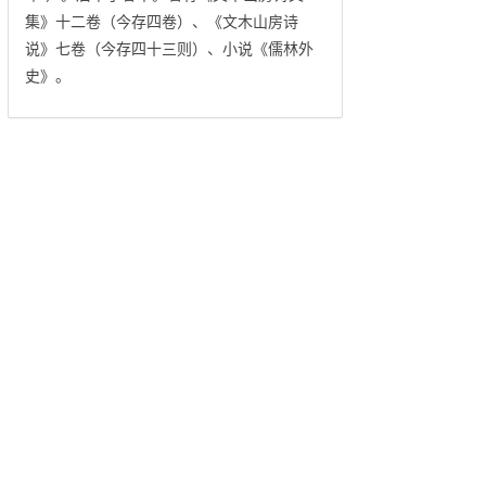
集》十二卷（今存四卷）、《文木山房诗
说》七卷（今存四十三则）、小说《儒林外
史》。