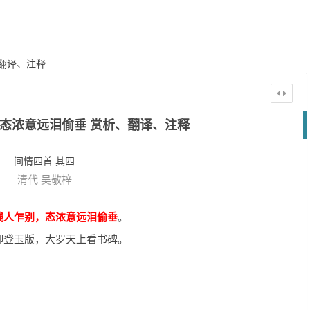
翻译、注释
态浓意远泪偷垂 赏析、翻译、注释
间情四首 其四
清代
吴敬梓
残人乍别，态浓意远泪偷垂
。
卿登玉版，大罗天上看书碑。