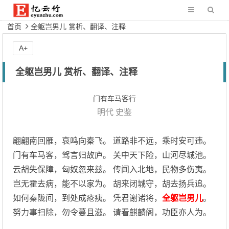
首页
全躯岂男儿 赏析、翻译、注释
A+
全躯岂男儿 赏析、翻译、注释
门有车马客行
明代
史鉴
翩翩南回雁，哀鸣向秦飞。 道路非不远，乘时安可违。
门有车马客，驾言归故庐。 关中天下险，山河尽城池。
云胡失保障，匈奴忽来兹。 传闻入北地，民物多伤夷。
岂无霍去病，能不以家为。 胡来闭城守，胡去扬兵追。
如何秦陇间，到处成疮痍。 凭君谢诸将，
全躯岂男儿
。
努力事扫除，勿令蔓且滋。 请看麒麟阁，功臣亦人为。