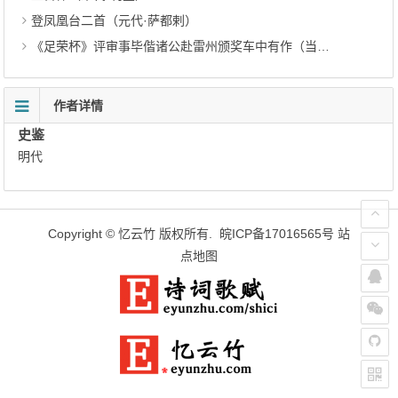
登凤凰台二首（元代·萨都剌）
《足荣杯》评审事毕偕诸公赴雷州颁奖车中有作（当代·熊东遨）
作者详情
史鉴
明代
Copyright ©
忆云竹
版权所有.
皖ICP备17016565号
站
点地图