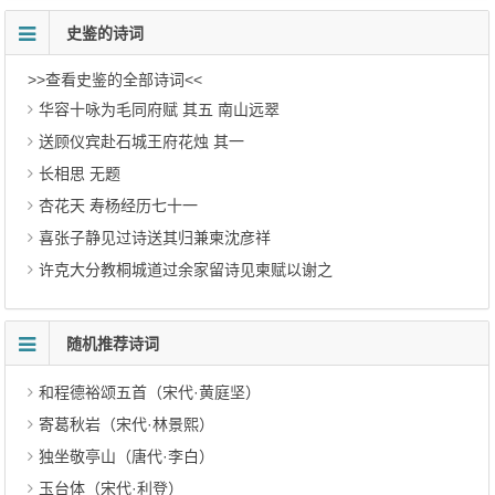
史鉴的诗词
>>查看史鉴的全部诗词<<
华容十咏为毛同府赋 其五 南山远翠
送顾仪宾赴石城王府花烛 其一
长相思 无题
杏花天 寿杨经历七十一
喜张子静见过诗送其归兼柬沈彦祥
许克大分教桐城道过余家留诗见柬赋以谢之
随机推荐诗词
和程德裕颂五首（宋代·黄庭坚）
寄葛秋岩（宋代·林景熙）
独坐敬亭山（唐代·李白）
玉台体（宋代·利登）