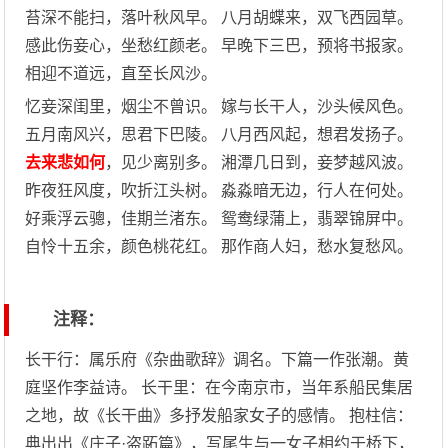
苔深不能扫，落叶秋风早。 八月胡蝶来，双飞西园草。
感此伤妾心，坐愁红颜老。 早晚下三巴，预将书报家。
相迎不道远，直至长风沙。
忆妾深闺里，烟尘不曾识。 嫁与长干人，沙头候风色。
五月南风兴，思君下巴陵。 八月西风起，想君发扬子。
去来悲如何
，见少离别多。 湘潭几日到，妾梦越风波。
昨夜狂风度，吹折江头树。 淼淼暗无边，行人在何处。
好乘浮云骢，佳期兰渚东。 鸳鸯绿蒲上，翡翠锦屏中。
自怜十五余，颜色桃花红。 那作商人妇，愁水复愁风。
注释：
长干行：属乐府《杂曲歌辞》调名。下篇一作张潮。黄
庭坚作李益诗。 长干里：在今南京市，当年系船民集居
之地，故《长干曲》多抒发船家女子的感情。 抱柱信：
典出出《庄子·盗跖篇》，写尾生与一女子相约于桥下，