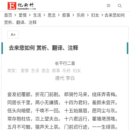
首页
爱情
生活
思念
叙事
乐府
妇女
去来悲如何
赏析、翻译、注释
A+
去来悲如何 赏析、翻译、注释
长干行二首
类型：
爱情
生活
思念
叙事
乐府
妇女
唐代
李白
妾发初覆额，折花门前剧。 郎骑竹马来，绕床弄青梅。
同居长干里，两小无嫌猜， 十四为君妇，羞颜未尝开。
低头向暗壁，千唤不一回。 十五始展眉，愿同尘与灰。
常存抱柱信，岂上望夫台。 十六君远行，瞿塘滟滪堆。
五月不可触，猿声天上哀。 门前迟行迹，一一生绿苔。