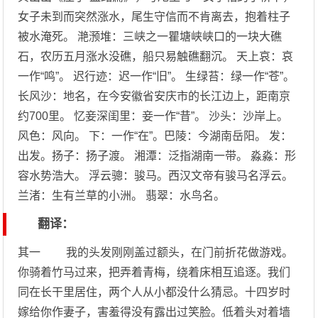
女子未到而突然涨水，尾生守信而不肯离去，抱着柱子
被水淹死。 滟滪堆：三峡之一瞿塘峡峡口的一块大礁
石，农历五月涨水没礁，船只易触礁翻沉。 天上哀：哀
一作“鸣”。 迟行迹：迟一作“旧”。 生绿苔：绿一作“苍”。
长风沙：地名，在今安徽省安庆市的长江边上，距南京
约700里。 忆妾深闺里：妾一作“昔”。 沙头：沙岸上。
风色：风向。 下：一作“在”。巴陵：今湖南岳阳。 发：
出发。扬子：扬子渡。 湘潭：泛指湖南一带。 淼淼：形
容水势浩大。 浮云骢：骏马。西汉文帝有骏马名浮云。
兰渚：生有兰草的小洲。 翡翠：水鸟名。
翻译：
其一 我的头发刚刚盖过额头，在门前折花做游戏。
你骑着竹马过来，把弄着青梅，绕着床相互追逐。我们
同在长干里居住，两个人从小都没什么猜忌。十四岁时
嫁给你作妻子，害羞得没有露出过笑脸。低着头对着墙