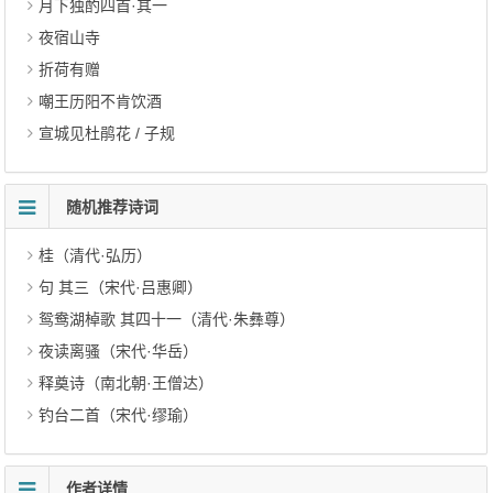
月下独酌四首·其一
夜宿山寺
折荷有赠
嘲王历阳不肯饮酒
宣城见杜鹃花 / 子规
随机推荐诗词
桂（清代·弘历）
句 其三（宋代·吕惠卿）
鸳鸯湖棹歌 其四十一（清代·朱彝尊）
夜读离骚（宋代·华岳）
释奠诗（南北朝·王僧达）
钓台二首（宋代·缪瑜）
作者详情