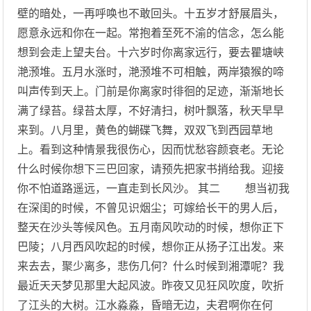
壁的暗处，一再呼唤也不敢回头。十五岁才舒展眉头，
愿意永远和你在一起。常抱着至死不渝的信念，怎么能
想到会走上望夫台。十六岁时你离家远行，要去瞿塘峡
滟滪堆。五月水涨时，滟滪堆不可相触，两岸猿猴的啼
叫声传到天上。门前是你离家时徘徊的足迹，渐渐地长
满了绿苔。绿苔太厚，不好清扫，树叶飘落，秋天早早
来到。八月里，黄色的蝴碟飞舞，双双飞到西园草地
上。看到这种情景我很伤心，因而忧愁容颜衰老。无论
什么时候你想下三巴回家，请预先把家书捎给我。迎接
你不怕道路遥远，一直走到长风沙。 其二 想当初我
在深闺的时候，不曾见识烟尘；可嫁给长干的男人后，
整天在沙头等候风色。五月南风吹动的时候，想你正下
巴陵；八月西风吹起的时候，想你正从扬子江出发。来
来去去，聚少离多，悲伤几何？什么时候到湘潭呢？我
最近天天梦见那里大起风波。昨夜又见狂风吹度，吹折
了江头的大树。江水淼淼，昏暗无边，夫君啊你在何