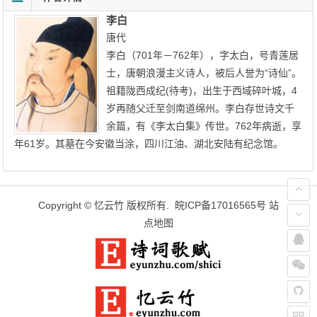
李白
唐代
李白（701年－762年），字太白，号青莲居
士，唐朝浪漫主义诗人，被后人誉为“诗仙”。
祖籍陇西成纪(待考)，出生于西域碎叶城，4
岁再随父迁至剑南道绵州。李白存世诗文千
余篇，有《李太白集》传世。762年病逝，享
年61岁。其墓在今安徽当涂，四川江油、湖北安陆有纪念馆。
Copyright ©
忆云竹
版权所有.
皖ICP备17016565号
站
点地图