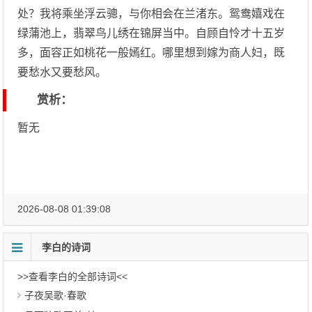
处？我将乘坐浮云骢，与你相会在兰渚东。鸳鸯嬉戏在
绿蒲池上，翡翠鸟儿绣在锦屏当中。自顾自怜才十五岁
多，面容正如桃花一般嫣红。哪里想到嫁为商人妇，既
要愁水又要愁风。
赏析：
暂无
2026-08-08 01:39:08
李白的诗词
>>查看李白的全部诗词<<
子夜吴歌·春歌