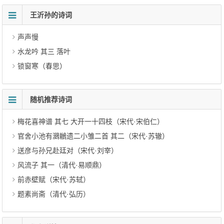
王沂孙的诗词
声声慢
水龙吟 其三 落叶
锁窗寒（春思）
随机推荐诗词
梅花喜神谱 其七 大开一十四枝（宋代·宋伯仁）
官舍小池有鸂鶒遗二小雏二首 其二（宋代·苏辙）
送彦与孙兄赴廷对（宋代·刘宰）
风流子 其一（清代·易顺鼎）
前赤壁赋（宋代·苏轼）
题素尚斋（清代·弘历）