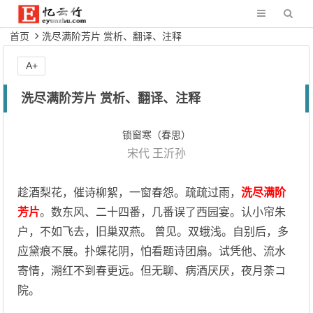
首页
洗尽满阶芳片 赏析、翻译、注释
A+
洗尽满阶芳片 赏析、翻译、注释
锁窗寒（春思）
宋代
王沂孙
趁酒梨花，催诗柳絮，一窗春怨。疏疏过雨，
洗尽满阶
芳片
。数东风、二十四番，几番误了西园宴。认小帘朱
户，不如飞去，旧巢双燕。 曾见。双蛾浅。自别后，多
应黛痕不展。扑蝶花阴，怕看题诗团扇。试凭他、流水
寄情，溯红不到春更远。但无聊、病酒厌厌，夜月荼コ
院。