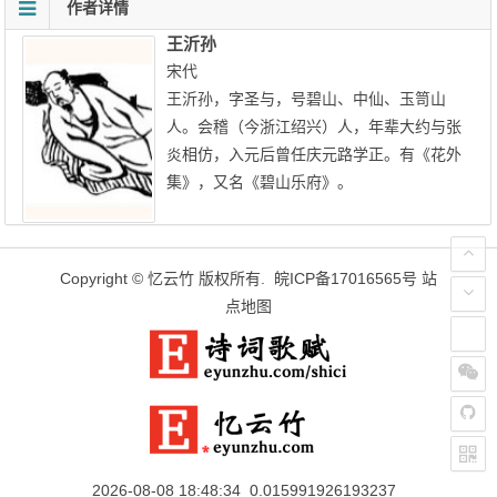
作者详情
王沂孙
宋代
王沂孙，字圣与，号碧山、中仙、玉笥山
人。会稽（今浙江绍兴）人，年辈大约与张
炎相仿，入元后曾任庆元路学正。有《花外
集》，又名《碧山乐府》。
Copyright ©
忆云竹
版权所有.
皖ICP备17016565号
站
点地图
2026-08-08 18:48:34 0.015991926193237