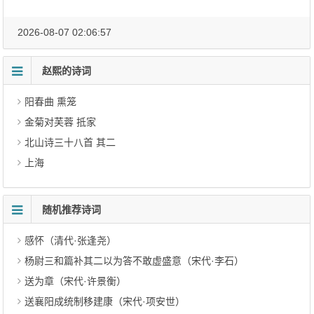
2026-08-07 02:06:57
赵熙的诗词
阳春曲 熏笼
金菊对芙蓉 抵家
北山诗三十八首 其二
上海
随机推荐诗词
感怀（清代·张逢尧）
杨尉三和篇补其二以为答不敢虚盛意（宋代·李石）
送为章（宋代·许景衡）
送襄阳成统制移建康（宋代·项安世）