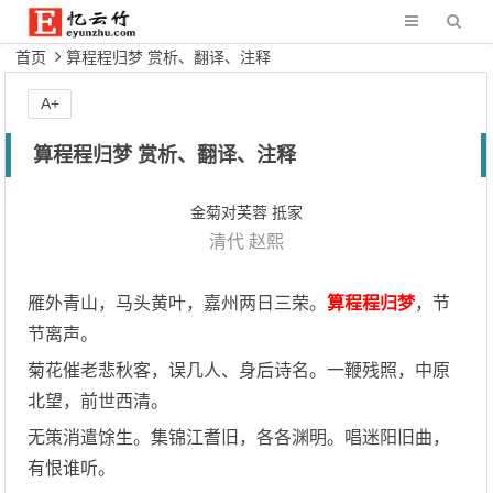
首页
算程程归梦 赏析、翻译、注释
A+
算程程归梦 赏析、翻译、注释
金菊对芙蓉 抵家
清代
赵熙
雁外青山，马头黄叶，嘉州两日三荣。
算程程归梦
，节
节离声。
菊花催老悲秋客，误几人、身后诗名。一鞭残照，中原
北望，前世西清。
无策消遣馀生。集锦江耆旧，各各渊明。唱迷阳旧曲，
有恨谁听。