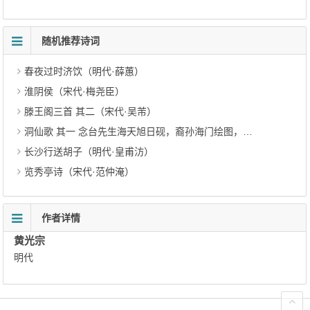
随机推荐诗词
春夜过时济饮（明代·薛蕙）
淮阴侯（宋代·梅尧臣）
滕王阁三首 其二（宋代·吴芾）
洞仙歌 其一 念台先生海天旭日砚，裔孙海门绘图，属题（清代·奭良）
长沙行送胡子（明代·皇甫汸）
览秀亭诗（宋代·范仲淹）
作者详情
黄光宗
明代