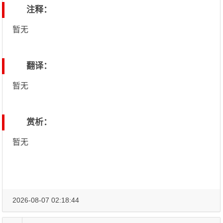
注释：
暂无
翻译：
暂无
赏析：
暂无
2026-08-07 02:18:44