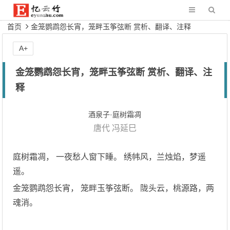
首页
金笼鹦鹉怨长宵，笼畔玉筝弦断 赏析、翻译、注释
A+
金笼鹦鹉怨长宵，笼畔玉筝弦断 赏析、翻译、注
释
酒泉子·庭树霜凋
唐代
冯延巳
庭树霜凋， 一夜愁人窗下睡。 绣帏风，兰烛焰，梦遥
遥。
金笼鹦鹉怨长宵， 笼畔玉筝弦断。 陇头云，桃源路，两
魂消。