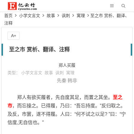
首页
小学文言文
故事
讽刺
寓理
至之市 赏析、翻译、
注释
A+
至之市 赏析、翻译、注释
郑人买履
类型：
小学文言文
故事
讽刺
寓理
先秦
韩非
郑人有欲买履者，先自度其足，而置之其坐。
至之
市
，而忘操之。已得履，乃曰：“吾忘持度。”反归取之。
及反，市罢，遂不得履。人曰：“何不试之以足? ”曰：“宁
信度,无自信也。”