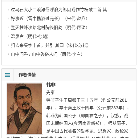
过乌石大小二浪滩俗呼浪为郎因戏作竹枝歌二首 其二（宋代·杨万里）
好事近（雪中携酒过元长）（宋代·赵鼎）
登天柱峰次路北村院长旧韵（明代·顾璘）
温泉宫（明代·徐熥）
归去来集字十首，并引 其四（宋代·苏轼）
山中问答 / 山中答俗人问（唐代·李白）
作者详情
韩非
先秦
韩非子生于周赧王三十五年（约公元前281
年），卒于秦王政十四年（公元前233年），
韩非为韩国公子（即国君之子），汉族，战
国末期韩国人(今河南省新郑）。师从荀子，
是中国古代著名的哲学家、思想家，政论家