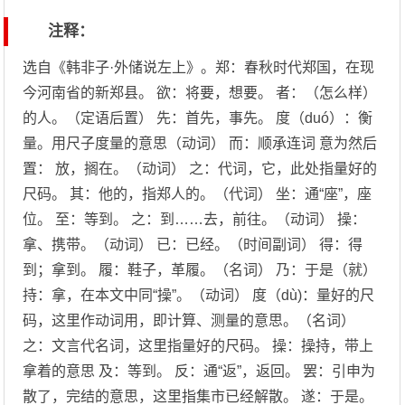
注释：
选自《韩非子·外储说左上》。郑：春秋时代郑国，在现
今河南省的新郑县。 欲：将要，想要。 者：（怎么样）
的人。（定语后置） 先：首先，事先。 度（duó）：衡
量。用尺子度量的意思（动词） 而：顺承连词 意为然后
置： 放，搁在。（动词） 之：代词，它，此处指量好的
尺码。 其：他的，指郑人的。（代词） 坐：通“座”，座
位。 至：等到。 之：到……去，前往。（动词） 操：
拿、携带。（动词） 已：已经。（时间副词） 得：得
到；拿到。 履：鞋子，革履。（名词） 乃：于是（就）
持：拿，在本文中同“操”。（动词） 度（dù)：量好的尺
码，这里作动词用，即计算、测量的意思。（名词）
之：文言代名词，这里指量好的尺码。 操：操持，带上
拿着的意思 及：等到。 反：通“返”，返回。 罢：引申为
散了，完结的意思，这里指集市已经解散。 遂：于是。