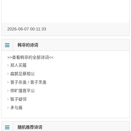
2026-08-07 00:11:33
韩非的诗词
>>查看韩非的全部诗词<<
郑人买履
扁鹊见蔡桓公
曾子杀彘 / 曾子烹彘
师旷撞晋平公
智子疑邻
矛与盾
随机推荐诗词