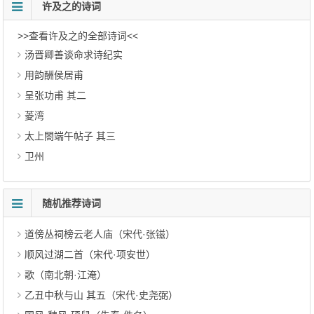
许及之的诗词
>>查看许及之的全部诗词<<
汤晋卿善谈命求诗纪实
用韵酬侯居甫
呈张功甫 其二
菱湾
太上閤端午帖子 其三
卫州
随机推荐诗词
道傍丛祠榜云老人庙（宋代·张镃）
顺风过湖二首（宋代·项安世）
歌（南北朝·江淹）
乙丑中秋与山 其五（宋代·史尧弼）