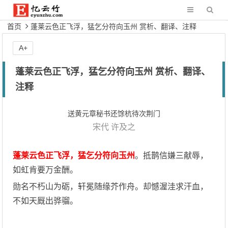
首页
蓬莱云色正飞浮，猛乞分符向玉州 赏析、翻译、注释
A+
蓬莱云色正飞浮，猛乞分符向玉州 赏析、翻译、
注释
送黄元章秘书还馀杭待次荆门
宋代
许及之
蓬莱云色正飞浮，猛乞分符向玉州
。抵鹊信嫌三献辱，
如虹肯要万金酬。
勋名不朽山为砺，轩冕随缘芥作舟。却憾渥洼求汗血，
不如天厩出骅骝。