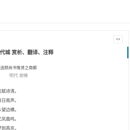
代城 赏析、翻译、注释
送顾尚书惟贤之南都
明代
谢榛
凯赋诗清。
重日南声。
斗望边横。
忆凤凰鸣。
梦到燕京。