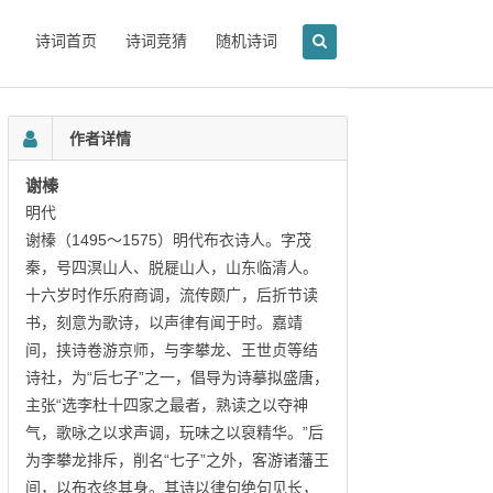
诗词首页
诗词竞猜
随机诗词
作者详情
谢榛
明代
谢榛（1495～1575）明代布衣诗人。字茂
秦，号四溟山人、脱屣山人，山东临清人。
十六岁时作乐府商调，流传颇广，后折节读
书，刻意为歌诗，以声律有闻于时。嘉靖
间，挟诗卷游京师，与李攀龙、王世贞等结
诗社，为“后七子”之一，倡导为诗摹拟盛唐，
主张“选李杜十四家之最者，熟读之以夺神
气，歌咏之以求声调，玩味之以裒精华。”后
为李攀龙排斥，削名“七子”之外，客游诸藩王
间，以布衣终其身。其诗以律句绝句见长，