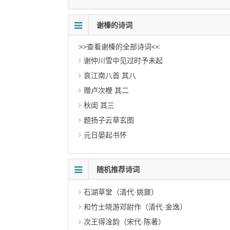
谢榛的诗词
>>查看谢榛的全部诗词<<
谢仲川雪中见过时予未起
哀江南八首 其八
赠卢次楩 其二
秋闺 其三
题扬子云草玄图
元日晏起书怀
随机推荐诗词
石湖草堂（清代·姚鼐）
和竹士晓游邓尉作（清代·金逸）
次王得淦韵（宋代·陈著）