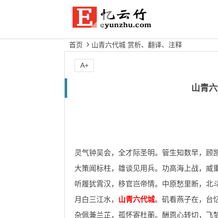
首页
山青六代城 赏析、翻译、注释
A+
山青六
灵气钟吴会，全才际圣明。管生知数早，顾
大策闻标柱，雄谈见用兵。功高海上战，威
听履犹霄汉，移官岂帝情。中原愁里断，北
月白三江水，
山青六代城
。矶看燕子在，台
杂佩兼兰芷，孤怀寄杜蘅。酬恩心转切，飞