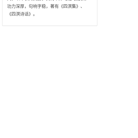
功力深厚，句响字稳，著有《四溟集》、
《四溟诗话》。