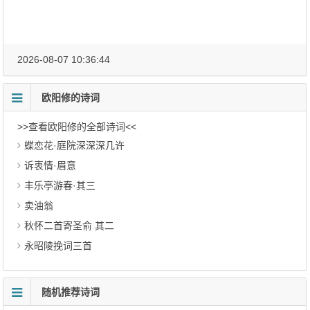
2026-08-07 10:36:44
欧阳修的诗词
>>查看欧阳修的全部诗词<<
蝶恋花·庭院深深深几许
诉衷情·眉意
丰乐亭游春·其三
卖油翁
秋怀二首寄圣俞 其二
永昭陵挽词三首
随机推荐诗词