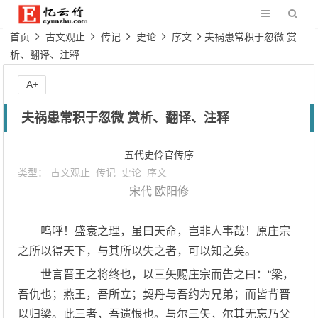
首页
古文观止
传记
史论
序文
夫祸患常积于忽微 赏
析、翻译、注释
A+
夫祸患常积于忽微 赏析、翻译、注释
五代史伶官传序
类型：
古文观止
传记
史论
序文
宋代
欧阳修
呜呼！盛衰之理，虽曰天命，岂非人事哉！原庄宗
之所以得天下，与其所以失之者，可以知之矣。
世言晋王之将终也，以三矢赐庄宗而告之曰：“梁，
吾仇也；燕王，吾所立；契丹与吾约为兄弟；而皆背晋
以归梁。此三者，吾遗恨也。与尔三矢，尔其无忘乃父