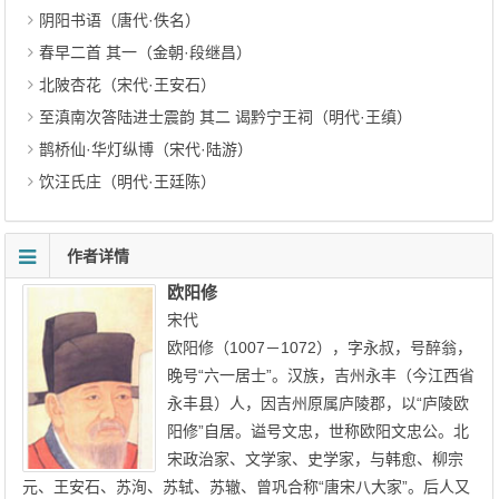
阴阳书语（唐代·佚名）
春早二首 其一（金朝·段继昌）
北陂杏花（宋代·王安石）
至滇南次答陆进士震韵 其二 谒黔宁王祠（明代·王缜）
鹊桥仙·华灯纵博（宋代·陆游）
饮汪氏庄（明代·王廷陈）
作者详情
欧阳修
宋代
欧阳修（1007－1072），字永叔，号醉翁，
晚号“六一居士”。汉族，吉州永丰（今江西省
永丰县）人，因吉州原属庐陵郡，以“庐陵欧
阳修”自居。谥号文忠，世称欧阳文忠公。北
宋政治家、文学家、史学家，与韩愈、柳宗
元、王安石、苏洵、苏轼、苏辙、曾巩合称“唐宋八大家”。后人又