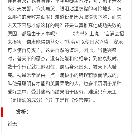
你看着我，我看着你，不知道哪里去好；到了割下头发
来对天发誓，抱头痛哭，眼泪沾湿衣襟的可怜地步，怎
么那样的衰败差劲呢！难道说是因为取得天下难，而失
去天下容易才像这样的吗？还是认真推究他成功失败的
原因，都是由于人事呢？ 《尚书》上说：“自满会招
来损害，谦虚能得到益处。”忧劳可以使国家兴盛，安乐
可以使自身灭亡，这是自然的道理。因此，当他兴盛
时，普天下的豪杰，没有谁能和他相争；到他衰败时，
数十个乐官就把他困住，最后身死国灭，被天下人耻
笑。祸患常常是由一点一滴极小的错误积累而酿成的，
纵使是聪明有才能和英勇果敢的人，也多半沉溺于某种
爱好之中，受其迷惑而结果陷于困穷，难道只有乐工
（是所溺的成分）吗？于是作《伶官传》。
赏析：
暂无