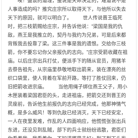
唉！盛衰的道理，虽说是天命决定的，难道说不是
人事造成的吗？推究庄宗所以取得天下，与他所以失去
天下的原因，就可以明白了。 世人传说晋王临死
时，把三枝箭赐给庄宗，并告诉他说：“梁国是我的仇
敌，燕王是我推立的，契丹与我约为兄弟，可是后来都
背叛我去投靠了梁。这三件事是我的遗恨。交给你三枝
箭，你不要忘记你父亲报仇的志向。”庄宗受箭收藏在祖
庙。以后庄宗出兵打仗，便派手下的随从官员，用猪羊
去祭告祖先，从宗庙里恭敬地取出箭来，装在漂亮的丝
织口袋里，使人背着在军前开路，等打了胜仗回来，仍
旧把箭收进宗庙。 当他用绳子绑住燕王父子，用小
木匣装着梁国君臣的头，走进祖庙，把箭交还到晋王的
灵座前，告诉他生前报仇的志向已经完成，他那神情气
概，是多么威风！等到仇敌已经消灭，天下已经安定，
一人在夜里发难，作乱的人四面响应，他慌慌张张出兵
东进，还没见到乱贼，部下的兵士就纷纷逃散，君臣们