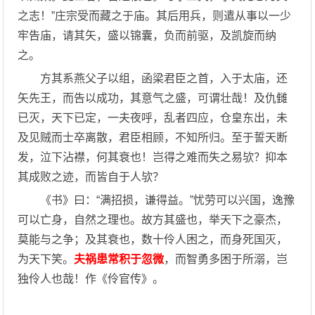
之志！”庄宗受而藏之于庙。其后用兵，则遣从事以一少
牢告庙，请其矢，盛以锦囊，负而前驱，及凯旋而纳
之。
方其系燕父子以组，函梁君臣之首，入于太庙，还
矢先王，而告以成功，其意气之盛，可谓壮哉！及仇雠
已灭，天下已定，一夫夜呼，乱者四应，仓皇东出，未
及见贼而士卒离散，君臣相顾，不知所归。至于誓天断
发，泣下沾襟，何其衰也！岂得之难而失之易欤？抑本
其成败之迹，而皆自于人欤？
《书》曰：“满招损，谦得益。”忧劳可以兴国，逸豫
可以亡身，自然之理也。故方其盛也，举天下之豪杰，
莫能与之争；及其衰也，数十伶人困之，而身死国灭，
为天下笑。
夫祸患常积于忽微
，而智勇多困于所溺，岂
独伶人也哉！作《伶官传》。