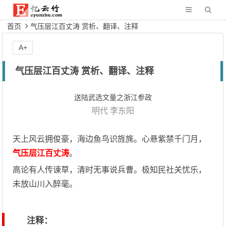
首页
气压层江百丈涛 赏析、翻译、注释
A+
气压层江百丈涛 赏析、翻译、注释
送陆武选文量之浙江参政
明代
李东阳
天上风云拥俊豪，海边鱼鸟识旌旄。心悬紫禁千门月，
气压层江百丈涛
。
高论有人传谏草，清时无事说兵曹。极知民社关忧乐，
未放山川入醉毫。
注释：