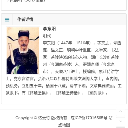
阮朗归（宋代·张辑）
作者详情
李东阳
明代
李东阳（1447年－1516年），字宾之，号西
涯，谥文正，明朝中叶重臣，文学家，书法
家，茶陵诗派的核心人物。湖广长沙府茶陵
州（今湖南茶陵）人，寄籍京师（今北京
市）。天顺八年进士，授编修，累迁侍讲学
士，充东宫讲官，弘治八年以礼部侍郎兼文渊阁大学士，直内阁，
预机务。立朝五十年，柄国十八载，清节不渝。文章典雅流丽，工
篆隶书。有《怀麓堂集》、《怀麓堂诗话》、《燕对录》。
Copyright ©
忆云竹
版权所有.
皖ICP备17016565号
站
点地图