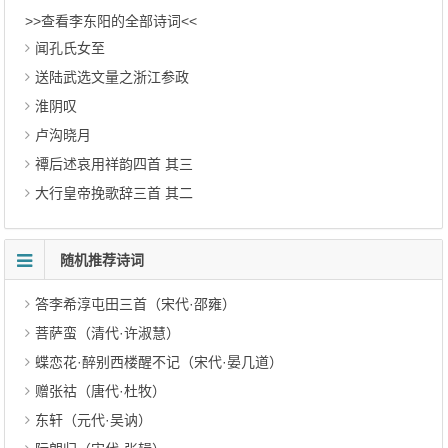
>>查看李东阳的全部诗词<<
闻孔氏女至
送陆武选文量之浙江参政
淮阴叹
卢沟晓月
禫后述哀用祥韵四首 其三
大行皇帝挽歌辞三首 其二
随机推荐诗词
答李希淳屯田三首（宋代·邵雍）
菩萨蛮（清代·许淑慧）
蝶恋花·醉别西楼醒不记（宋代·晏几道）
赠张祜（唐代·杜牧）
东轩（元代·吴讷）