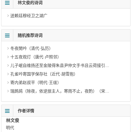
林文俊的诗词
送赖廷穆经卫之湖广
随机推荐诗词
冬夜閒吟（清代·弘历）
十五夜观灯（唐代·卢照邻）
儿子岷自维扬还至金陵得朱县尹仲文手书且云荷接引良厚二绝寄谢时仲文将调官京师假馆维扬 其一（元代·梁寅）
孔雀吟寄国学保存社（近代·胡雪抱）
寄内弟赵叔平（明代·王绂）
瑞鹧鸪（除夜，依逆旅主人，寒雨不止，夜酌）（宋代·卢炳）
作者详情
林文俊
明代