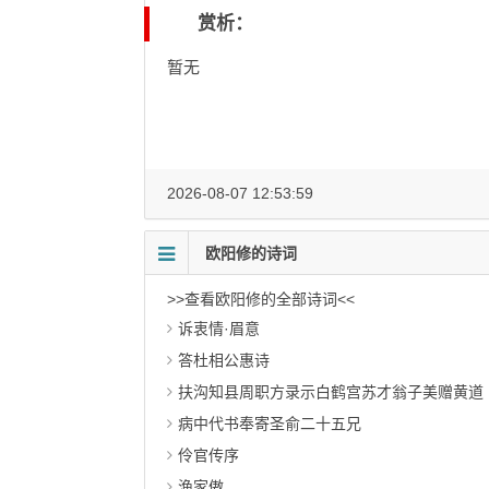
赏析：
暂无
2026-08-07 12:53:59
欧阳修的诗词
>>查看欧阳修的全部诗词<<
诉衷情·眉意
答杜相公惠诗
扶沟知县周职方录示白鹤宫苏才翁子美赠黄道
病中代书奉寄圣俞二十五兄
伶官传序
渔家傲