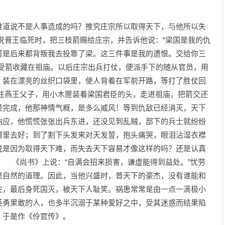
道说不是人事造成的吗？推究庄宗所以取得天下，与他所以失
晋王临死时，把三枝箭赐给庄宗，并告诉他说：“梁国是我的仇
可是后来都背叛我去投靠了梁。这三件事是我的遗恨。交给你三
宗受箭收藏在祖庙。以后庄宗出兵打仗，便派手下的随从官员，用
，装在漂亮的丝织口袋里，使人背着在军前开路，等打了胜仗回
燕王父子，用小木匣装着梁国君臣的头，走进祖庙，把箭交还
经完成，他那神情气概，是多么威风！等到仇敌已经消灭，天下
响应，他慌慌张张出兵东进，还没见到乱贼，部下的兵士就纷纷
哪里去好；到了割下头发来对天发誓，抱头痛哭，眼泪沾湿衣襟
说是因为取得天下难，而失去天下容易才像这样的吗？还是认真
 《尚书》上说：“自满会招来损害，谦虚能得到益处。”忧劳
是自然的道理。因此，当他兴盛时，普天下的豪杰，没有谁能和
住，最后身死国灭，被天下人耻笑。祸患常常是由一点一滴极小
英勇果敢的人，也多半沉溺于某种爱好之中，受其迷惑而结果陷
？于是作《伶官传》。