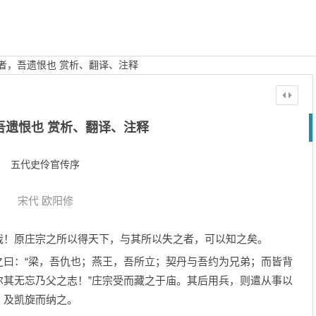
者，吾遗恨也 赏析、翻译、注释
吾遗恨也 赏析、翻译、注释
五代史伶官传序
宋代
欧阳修
！原庄宗之所以得天下，与其所以失之者，可以知之矣。
：“梁，吾仇也；燕王，吾所立；契丹与吾约为兄弟；而皆背
尔其无忘乃父之志！”庄宗受而藏之于庙。其后用兵，则遣从事以
，及凯旋而纳之。