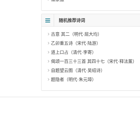
随机推荐诗词
古意 其二（明代·屈大均）
乙卯重五诗（宋代·陆游）
道上口占（清代·李寄）
偈颂一百三十三首 其四十七（宋代·释法薰）
自题望云图（清代·吴绍诗）
题隐者（明代·朱元璋）