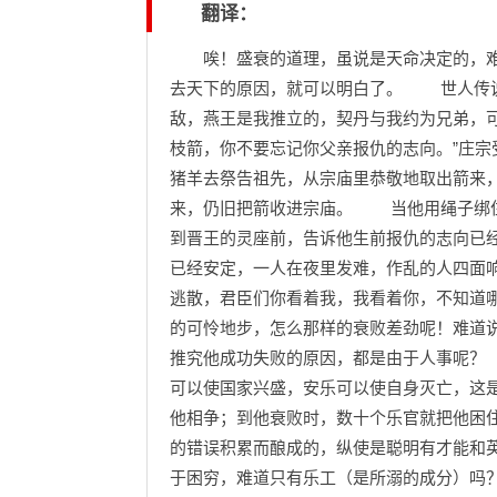
翻译：
唉！盛衰的道理，虽说是天命决定的，难
去天下的原因，就可以明白了。 世人传说
敌，燕王是我推立的，契丹与我约为兄弟，
枝箭，你不要忘记你父亲报仇的志向。”庄
猪羊去祭告祖先，从宗庙里恭敬地取出箭来
来，仍旧把箭收进宗庙。 当他用绳子绑住
到晋王的灵座前，告诉他生前报仇的志向已
已经安定，一人在夜里发难，作乱的人四面
逃散，君臣们你看着我，我看着你，不知道
的可怜地步，怎么那样的衰败差劲呢！难道
推究他成功失败的原因，都是由于人事呢？
可以使国家兴盛，安乐可以使自身灭亡，这
他相争；到他衰败时，数十个乐官就把他困
的错误积累而酿成的，纵使是聪明有才能和
于困穷，难道只有乐工（是所溺的成分）吗