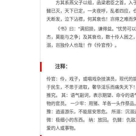
方其系燕父子以组，函梁君臣之首，入于
雠已灭，天下已定，一夫夜呼，乱者四应，
天断发，泣下沾襟，何其衰也！岂得之难而
《书》曰：“满招损，谦得益。”忧劳可以
杰，莫能与之争；及其衰也，数十伶人困之
溺，岂独伶人也哉！作《伶官传》。
注释：
伶官：伶，戏子，或唱戏杂技演员，现代的
于民生，不思于进取，奢华淫乐而痛失天下
推究。 其：语气副词，表示期望、命令的语
物的官员。 一少牢：用猪、羊各一头作祭品
豫：逍遥游乐，不能居安思危。 所溺：沉溺迷
微：极细小的东西。 纳：放回。 仇雠：仇敌
爱的人或事物。