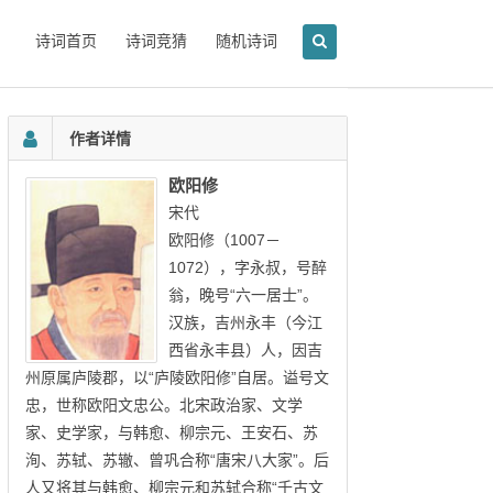
诗词首页
诗词竞猜
随机诗词
作者详情
欧阳修
宋代
欧阳修（1007－
1072），字永叔，号醉
翁，晚号“六一居士”。
汉族，吉州永丰（今江
西省永丰县）人，因吉
州原属庐陵郡，以“庐陵欧阳修”自居。谥号文
忠，世称欧阳文忠公。北宋政治家、文学
家、史学家，与韩愈、柳宗元、王安石、苏
洵、苏轼、苏辙、曾巩合称“唐宋八大家”。后
人又将其与韩愈、柳宗元和苏轼合称“千古文