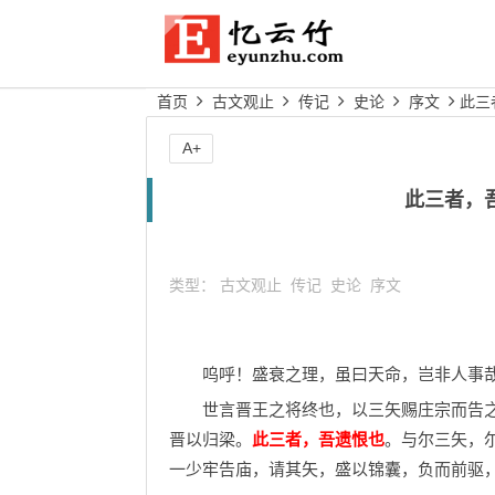
首页
古文观止
传记
史论
序文
此三
A+
此三者，
类型：
古文观止
传记
史论
序文
呜呼！盛衰之理，虽曰天命，岂非人事哉
世言晋王之将终也，以三矢赐庄宗而告之曰
晋以归梁。
此三者，吾遗恨也
。与尔三矢，
一少牢告庙，请其矢，盛以锦囊，负而前驱