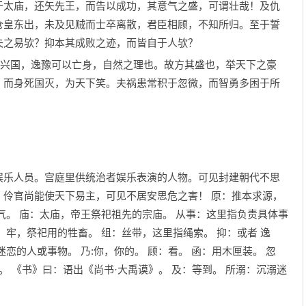
太庙，还矢先王，而告以成功，其意气之盛，可谓壮哉！及仇
仓皇东出，未及见贼而士卒离散，君臣相顾，不知所归。至于誓
失之易欤？抑本其成败之迹，而皆自于人欤？
兴国，逸豫可以亡身，自然之理也。故方其盛也，举天下之豪
，而身死国灭，为天下笑。夫祸患常积于忽微，而智勇多困于所
娱乐人员。宫庭里供统治者娱乐表演的人物。可见封建朝代不思
！伶官尚能使天下易主，可见不居安思危之害！ 原：推本求源，
气。 庙：太庙，帝王祭祀祖先的宗庙。 从事：这里指负责具体事
。牢，祭祀用的牲畜。 组：丝带，这里指绳索。 抑：或者 逸
恋的人或事物。 乃:你，你的。 顾：看。 函：用木匣装。 忽
。 《书》曰：语出《尚书·大禹谟》。 及：等到。 所溺：沉溺迷