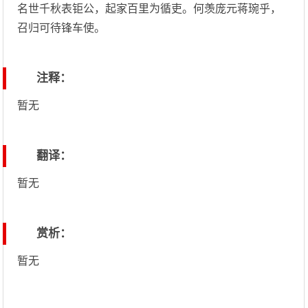
名世千秋表钜公，起家百里为循吏。何羡庞元蒋琬乎，
召归可待锋车使。
注释：
暂无
翻译：
暂无
赏析：
暂无