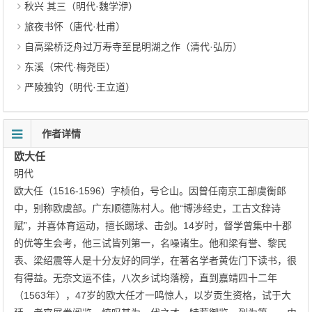
秋兴 其三（明代·魏学洢）
旅夜书怀（唐代·杜甫）
自高梁桥泛舟过万寿寺至昆明湖之作（清代·弘历）
东溪（宋代·梅尧臣）
严陵独钓（明代·王立道）
作者详情
欧大任
明代
欧大任（1516-1596）字桢伯，号仑山。因曾任南京工部虞衡郎
中，别称欧虞部。广东顺德陈村人。他“博涉经史，工古文辞诗
赋”，并喜体育运动，擅长踢球、击剑。14岁时，督学曾集中十郡
的优等生会考，他三试皆列第一，名噪诸生。他和梁有誉、黎民
表、梁绍震等人是十分友好的同学，在著名学者黄佐门下读书，很
有得益。无奈文运不佳，八次乡试均落榜，直到嘉靖四十二年
（1563年），47岁的欧大任才一鸣惊人，以岁贡生资格，试于大