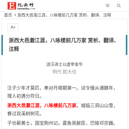
首页
浙西大邑瀫江涯，八咏楼前几万家 赏析、翻译、注释
A+
浙西大邑瀫江涯，八咏楼前几万家 赏析、翻译、
注释
送汪进士以虚宰金华
明代
欧大任
汪子少年才莫匹，奉对丹墀期第一。试令俄从通籍年，
理人初遇分符日。
浙西大邑瀫江涯，八咏楼前几万家
。城临三洞山山雪，
春过双溪树树花。
子也蕲黄士，国宝荆州记。嘉鱼吴献臣，巴陵邓宗器。