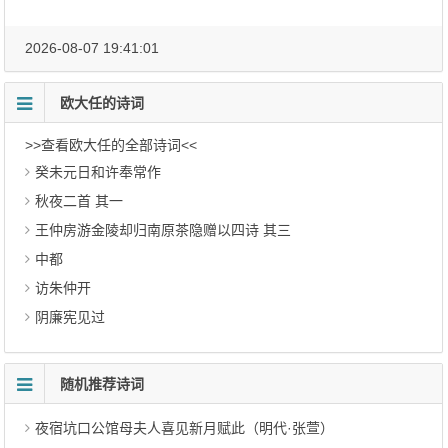
2026-08-07 19:41:01
欧大任的诗词
>>查看欧大任的全部诗词<<
癸未元日和许奉常作
秋夜二首 其一
王仲房游金陵却归南原茶隐赠以四诗 其三
中都
访朱仲开
阴廉宪见过
随机推荐诗词
夜宿坑口公馆母夫人喜见新月赋此（明代·张萱）