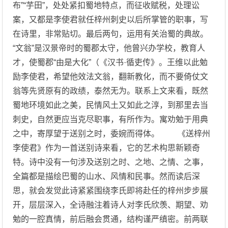
布”“芋田”，处处紧扣蜀地特点，而征收赋税，处理讼
案，又都是李使君就任梓州刺史以后所掌管的职事，写
在诗里，非常贴切。最后两句，运用有关治蜀的典故。
“文翁”是汉景帝时的蜀郡太守，他曾兴办学校，教育人
才，使蜀郡“由是大化”（《汉书·循吏传》。王维以此勉
励李使君，希望他效法文翁，翻新教化，而不要倚仗文
翁等先贤原有的政绩，泰然无为。联系上文来看，既然
蜀地环境如此之美，民情风土又如此之淳，到那里去当
刺史，自然更应当克尽职事，有所作为。寓劝勉于用典
之中，寄厚望于送别之时，委婉而得体。 《送梓州
李使君》作为一首送别诗来看，它的艺术构思新颖奇
特。诗中没有一句涉及送别之时、之地、之情、之事，
全篇都是描绘巴蜀的山水、风情和民事。然而读后深
思，就会发觉此诗紧紧围绕李氏即将赴任的梓州步步展
开，层层深入，全诗融注着诗人对李氏欣羡、期望、劝
勉的一腔真情，前后融会贯通，结构谨严缜密。前两联