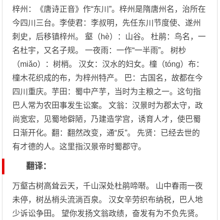
梓州：《唐诗正音》作“东川”。梓州是隋唐州名，治所在
今四川三台。李使君：李叔明，先任东川节度使、遂州
刺史，后移镇梓州。 壑（hè）：山谷。 杜鹃：鸟名，一
名杜宇，又名子规。 一夜雨：一作“一半雨”。 树杪
（miǎo）：树梢。 汉女：汉水的妇女。橦（tóng）布：
橦木花织成的布，为梓州特产。 巴：古国名，故都在今
四川重庆。芋田：蜀中产芋，当时为主粮之一。这句指
巴人常为农田事发生讼案。 文翁：汉景时为郡太守，政
尚宽宏，见蜀地僻陋，乃建造学宫，诱育人才，使巴蜀
日渐开化。翻：翻然改变，通“反”。 先贤：已经去世的
有才德的人。这里指汉景帝时蜀郡守。
翻译：
万壑古树高耸云天，千山深处杜鹃啼啭。 山中春雨一夜
未停，树丛梢头流淌百泉。 汉女辛劳织布纳税，巴人地
少诉讼争田。 望你发扬文翁政绩，奋发有为不负先贤。