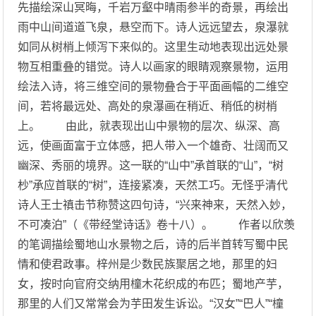
先描绘深山冥晦，千岩万壑中晴雨参半的奇景，再绘出
雨中山间道道飞泉，悬空而下。诗人远远望去，泉瀑就
如同从树梢上倾泻下来似的。这里生动地表现出远处景
物互相重叠的错觉。诗人以画家的眼睛观察景物，运用
绘法入诗，将三维空间的景物叠合于平面画幅的二维空
间，若将最远处、高处的泉瀑画在稍近、稍低的树梢
上。 由此，就表现出山中景物的层次、纵深、高
远，使画面富于立体感，把人带入一个雄奇、壮阔而又
幽深、秀丽的境界。这一联的“山中”承首联的“山”，“树
杪”承应首联的“树”，连接紧凑，天然工巧。无怪乎清代
诗人王士禛击节称赞这四句诗，“兴来神来，天然入妙，
不可凑泊”（《带经堂诗话》卷十八）。 作者以欣羡
的笔调描绘蜀地山水景物之后，诗的后半首转写蜀中民
情和使君政事。梓州是少数民族聚居之地，那里的妇
女，按时向官府交纳用橦木花织成的布匹；蜀地产芋，
那里的人们又常常会为芋田发生诉讼。“汉女”“巴人”“橦