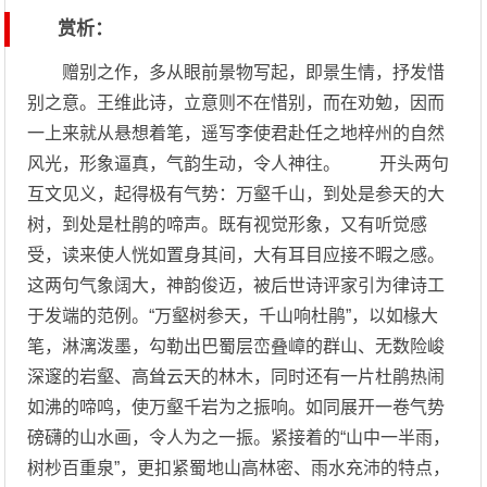
赏析：
赠别之作，多从眼前景物写起，即景生情，抒发惜
别之意。王维此诗，立意则不在惜别，而在劝勉，因而
一上来就从悬想着笔，遥写李使君赴任之地梓州的自然
风光，形象逼真，气韵生动，令人神往。 开头两句
互文见义，起得极有气势：万壑千山，到处是参天的大
树，到处是杜鹃的啼声。既有视觉形象，又有听觉感
受，读来使人恍如置身其间，大有耳目应接不暇之感。
这两句气象阔大，神韵俊迈，被后世诗评家引为律诗工
于发端的范例。“万壑树参天，千山响杜鹃”，以如椽大
笔，淋漓泼墨，勾勒出巴蜀层峦叠嶂的群山、无数险峻
深邃的岩壑、高耸云天的林木，同时还有一片杜鹃热闹
如沸的啼鸣，使万壑千岩为之振响。如同展开一卷气势
磅礴的山水画，令人为之一振。紧接着的“山中一半雨，
树杪百重泉”，更扣紧蜀地山高林密、雨水充沛的特点，