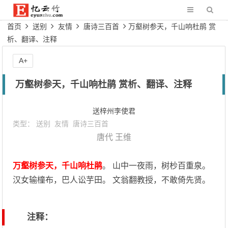
首页
送别
友情
唐诗三百首
万壑树参天，千山响杜鹃 赏
析、翻译、注释
A+
万壑树参天，千山响杜鹃 赏析、翻译、注释
送梓州李使君
类型：
送别
友情
唐诗三百首
唐代
王维
万壑树参天，千山响杜鹃
。 山中一夜雨，树杪百重泉。
汉女输橦布，巴人讼芋田。 文翁翻教授，不敢倚先贤。
注释：