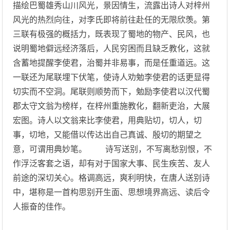
描绘巴蜀雄秀山川风光，景因情生，流露出诗人对梓州
风光的热烈向往，对李氏即将前往赴任的无限欣羡。第
三联有极强的概括力，既表现了蜀地的物产、民风，也
说明蜀地僻远经济落后，人民穷困而且缺乏教化，这就
含蓄地提醒李使君，治蜀并非易事，而是任重道远。这
一联还为尾联埋下伏笔，使诗人劝勉李使君的话更显得
切实而不空洞。尾联则顺势而下，勉励李使君以汉代蜀
郡太守文翁为榜样，在梓州重施教化，翻新吏治，大展
宏图。诗人以文翁来比李使君，用典贴切，切人，切
事，切地，又能借以传达出自己真诚、殷切的期望之
意，可谓用典妙笔。 诗写送别，不写离愁别恨，不
作浮泛客套之语，却有对于国家大事、民生疾苦、友人
前途的深切关心。格调高远，爽利明快，在唐人送别诗
中，堪称是一首构思别开生面、思想境界高远、读后令
人振奋的佳作。