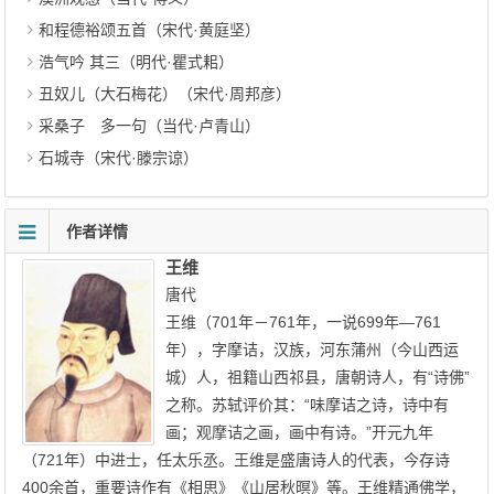
和程德裕颂五首（宋代·黄庭坚）
浩气吟 其三（明代·瞿式耜）
丑奴儿（大石梅花）（宋代·周邦彦）
采桑子 多一句（当代·卢青山）
石城寺（宋代·滕宗谅）
作者详情
王维
唐代
王维（701年－761年，一说699年—761
年），字摩诘，汉族，河东蒲州（今山西运
城）人，祖籍山西祁县，唐朝诗人，有“诗佛”
之称。苏轼评价其：“味摩诘之诗，诗中有
画；观摩诘之画，画中有诗。”开元九年
（721年）中进士，任太乐丞。王维是盛唐诗人的代表，今存诗
400余首，重要诗作有《相思》《山居秋暝》等。王维精通佛学，