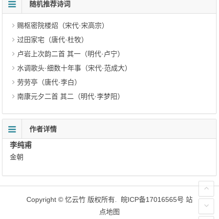
随机推荐诗词
赐枢密院楼炤（宋代·宋高宗）
过田家宅（唐代·杜牧）
卢岩上次韵二首 其一（明代·卢宁）
水调歌头·细数十年事（宋代·范成大）
劳劳亭（唐代·李白）
南康元夕二首 其二（明代·李梦阳）
作者详情
李纯甫
金朝
Copyright ©
忆云竹
版权所有.
皖ICP备17016565号
站
点地图