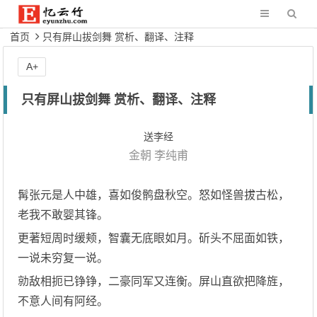
首页
只有屏山拔剑舞 赏析、翻译、注释
A+
只有屏山拔剑舞 赏析、翻译、注释
送李经
金朝
李纯甫
髯张元是人中雄，喜如俊鹘盘秋空。怒如怪兽拔古松，
老我不敢婴其锋。
更著短周时缓颊，智囊无底眼如月。斫头不屈面如铁，
一说未穷复一说。
勍敌相扼已铮铮，二豪同军又连衡。屏山直欲把降旌，
不意人间有阿经。