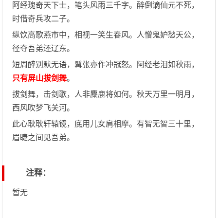
阿经瑰奇天下士，笔头风雨三千字。醉倒谪仙元不死，
时借奇兵攻二子。
纵饮高歌燕市中，相视一笑生春风。人憎鬼妒愁天公，
径夺吾弟还辽东。
短周醉别默无语，髯张亦作冲冠怒。阿经老泪如秋雨，
只有屏山拔剑舞
。
拔剑舞，击剑歌，人非麋鹿将如何。秋天万里一明月，
西风吹梦飞关河。
此心耿耿轩辕镜，底用儿女肩相摩。有智无智三十里，
眉睫之间见吾弟。
注释：
暂无