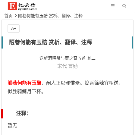
首页
陋巷何能有玉醅 赏析、翻译、注释
A+
陋巷何能有玉醅 赏析、翻译、注释
送新酒糟蟹与贾之奇五首 其二
宋代
曹勋
陋巷何能有玉醅
，闲人正以鄙惟罍。捣香筛辣宜相送，
似胜骑鲸月下杯。
注释：
暂无