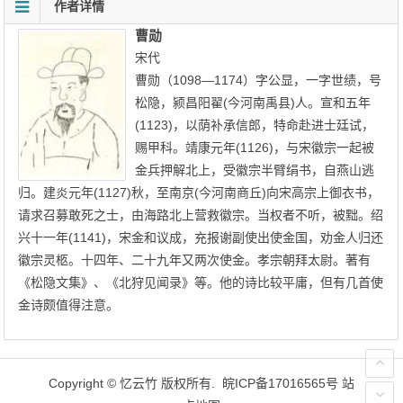
作者详情
曹勋
宋代
曹勋（1098—1174）字公显，一字世绩，号
松隐，颍昌阳翟(今河南禹县)人。宣和五年
(1123)，以荫补承信郎，特命赴进士廷试，
赐甲科。靖康元年(1126)，与宋徽宗一起被
金兵押解北上，受徽宗半臂绢书，自燕山逃
归。建炎元年(1127)秋，至南京(今河南商丘)向宋高宗上御衣书，
请求召募敢死之士，由海路北上营救徽宗。当权者不听，被黜。绍
兴十一年(1141)，宋金和议成，充报谢副使出使金国，劝金人归还
徽宗灵柩。十四年、二十九年又两次使金。孝宗朝拜太尉。著有
《松隐文集》、《北狩见闻录》等。他的诗比较平庸，但有几首使
金诗颇值得注意。
Copyright ©
忆云竹
版权所有.
皖ICP备17016565号
站