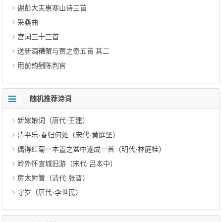
谢彭大夫惠寒山诗三首
采桑曲
宫词三十三首
送新酒糟蟹与贾之奇五首 其二
用前韵酬陈判官
随机推荐诗词
新嫁娘词（唐代·王建）
清平乐·春归何处（宋代·黄庭坚）
偶得红菊一本置之盆中遂成一首（明代·林庭桂）
岭外怀宣城旧游（宋代·吕本中）
房太尉管（清代·张晋）
守岁（唐代·李世民）