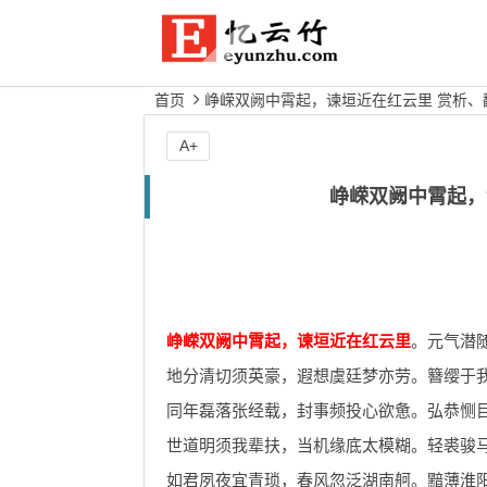
首页
峥嵘双阙中霄起，谏垣近在红云里 赏析、
A+
峥嵘双阙中霄起，
峥嵘双阙中霄起，谏垣近在红云里
。元气潜
地分清切须英豪，遐想虞廷梦亦劳。簪缨于
同年磊落张经载，封事频投心欲惫。弘恭恻
世道明须我辈扶，当机缘底太模糊。轻裘骏
如君夙夜宜青琐，春风忽泛湖南舸。黯薄淮