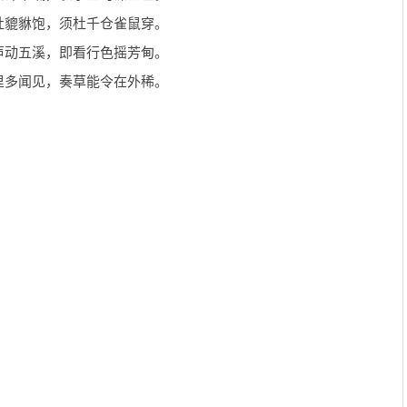
灶貔貅饱，须杜千仓雀鼠穿。
声动五溪，即看行色摇芳甸。
里多闻见，奏草能令在外稀。