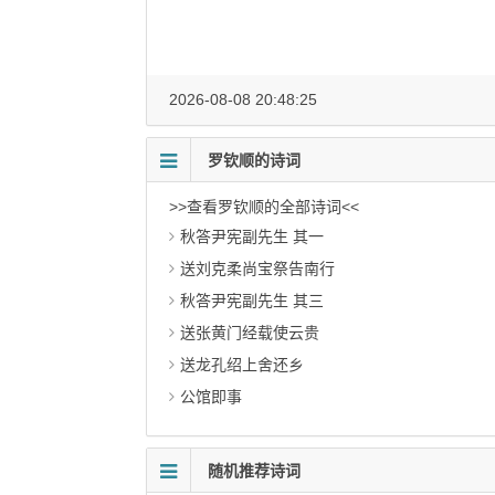
2026-08-08 20:48:25
罗钦顺的诗词
>>查看罗钦顺的全部诗词<<
秋答尹宪副先生 其一
送刘克柔尚宝祭告南行
秋答尹宪副先生 其三
送张黄门经载使云贵
送龙孔绍上舍还乡
公馆即事
随机推荐诗词