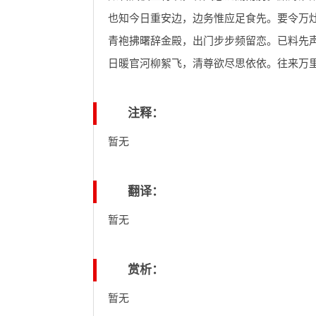
也知今日重安边，边务惟应足食先。要令万
青袍拂曙辞金殿，出门步步频留恋。已料先
日暖官河柳絮飞，清尊欲尽思依依。往来万
注释：
暂无
翻译：
暂无
赏析：
暂无