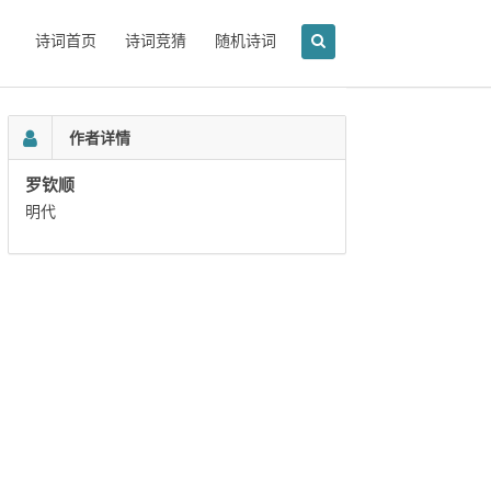
诗词首页
诗词竞猜
随机诗词
作者详情
罗钦顺
明代