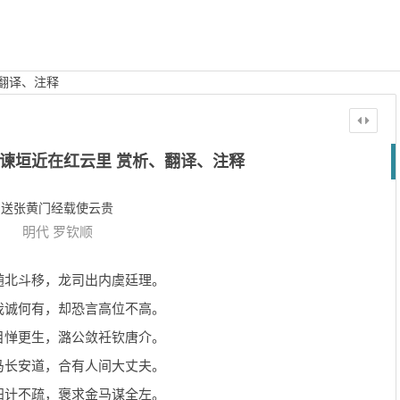
翻译、注释
谏垣近在红云里 赏析、翻译、注释
送张黄门经载使云贵
明代
罗钦顺
随北斗移，龙司出内虞廷理。
我诚何有，却恐言高位不高。
目惮更生，潞公敛衽钦唐介。
马长安道，合有人间大丈夫。
阳计不疏，褒求金马谋全左。