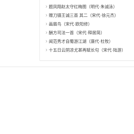
题凤翔赵太守红梅图（明代·朱诚泳）
赠刀镊王诚三首 其二（宋代·徐元杰）
画眉鸟（宋代·欧阳修）
酬方司法一首（宋代·释居简）
闻范秀才自蜀游江湖（唐代·杜牧）
十五日云阴凉尤甚再赋长句（宋代·陆游）