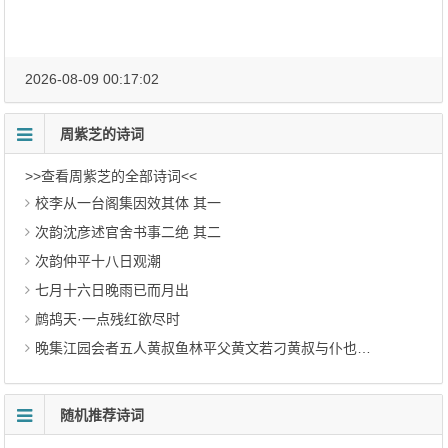
2026-08-09 00:17:02
周紫芝的诗词
>>查看周紫芝的全部诗词<<
校李从一台阁集因效其体 其一
次韵沈彦述官舍书事二绝 其二
次韵仲平十八日观潮
七月十六日晚雨已而月出
鹧鸪天·一点残红欲尽时
晚集江园会者五人黄叔鱼林平父黄文若刁黄叔与仆也以暝色带飞鸟为韵余得色字
随机推荐诗词