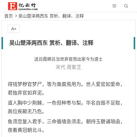
首页
吴山楚泽两西东 赏析、翻译、注释
A+
吴山楚泽两西东 赏析、翻译、注释
送吕霞卿吕当世弃官而出家今为道士
宋代
周紫芝
得钱梦秽官梦尸，等为臭腐焉用为。世人爱官如爱命，
君独弃官如弃泥。
道人胸中少荆棘，一色但种枣与梨。华名自毁不足取，
高位疾颠无乃危。
鱼须忽复入君手，三命循墙急须走。朝持玉磬诵琅函，
夜着黄冠朝北斗。