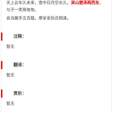
天上云车久未来，壶中日月空长久。
吴山楚泽两西东
，
与子一笑殊匆匆。
会当握手五百载，摩挲金狄还相逢。
注释：
暂无
翻译：
暂无
赏析：
暂无