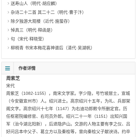
送寿山人（明代·胡应麟）
杂诗二十二首 其二十二（明代·曹于汴）
除夕独游大观楼（近代·施蛰存）
悼具三（明代·释函是）
句（宋代·释晓莹）
柳梢青 书宋本梅花喜神谱后（清代·吴湖帆）
作者详情
周紫芝
宋代
周紫芝（1082-1155），南宋文学家。字少隐，号竹坡居士，宣城
（今安徽宣州市）人。绍兴进士。高宗绍兴十五年，为礼、兵部架
阁文字。高宗绍兴十七年（1147）为右迪功郎敕令所删定官。历
任枢密院编修官、右司员外郎。绍兴二十一年（1151）出知兴国
军（治今湖北阳新），后退隐庐山。交游的人物主要有李之仪、吕
好问吕本中父子、葛立方以及秦桧等，曾向秦桧父子献谀诗。约卒