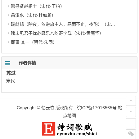
赠寻贤赵相士（宋代·王柏）
昌溪水（宋代·杜如篪）
瑞鹧鸪（除夜，依逆旅主人，寒雨不止，夜酌）（宋代·卢炳）
赋未见君子忧心靡乐八韵寄李载（宋代·黄庭坚）
即事 其一（明代·朱同）
作者详情
苏过
宋代
Copyright ©
忆云竹
版权所有.
皖ICP备17016565号
站
点地图