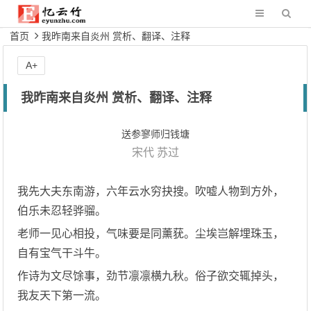
首页
我昨南来自炎州 赏析、翻译、注释
A+
我昨南来自炎州 赏析、翻译、注释
送参寥师归钱塘
宋代
苏过
我先大夫东南游，六年云水穷抉搜。吹嘘人物到方外，
伯乐未忍轻骅骝。
老师一见心相投，气味要是同薰莸。尘埃岂解埋珠玉，
自有宝气干斗牛。
作诗为文尽馀事，劲节凛凛横九秋。俗子欲交辄掉头，
我友天下第一流。