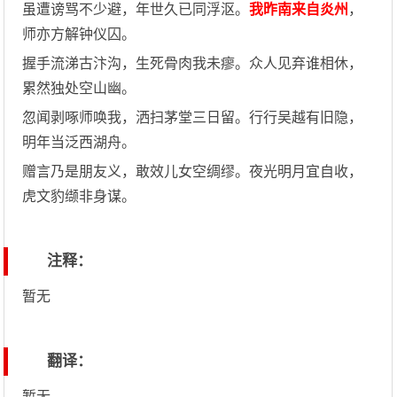
虽遭谤骂不少避，年世久已同浮沤。
我昨南来自炎州
，
师亦方解钟仪囚。
握手流涕古汴沟，生死骨肉我未瘳。众人见弃谁相休，
累然独处空山幽。
忽闻剥啄师唤我，洒扫茅堂三日留。行行吴越有旧隐，
明年当泛西湖舟。
赠言乃是朋友义，敢效儿女空绸缪。夜光明月宜自收，
虎文豹缬非身谋。
注释：
暂无
翻译：
暂无