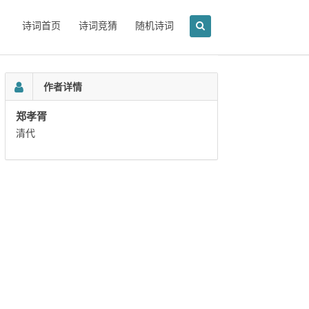
诗词首页
诗词竞猜
随机诗词
作者详情
郑孝胥
清代