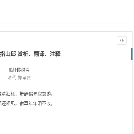
指山邱 赏析、翻译、注释
追怀陈缄斋
清代
郑孝胥
减清狂概，带醉偏寻寂寞游。
郑还相见，宿草年年泪不收。