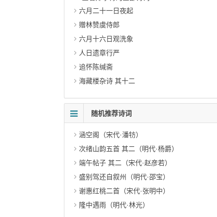
六月二十一日夜起
赠林赞虞侍郎
六月十六日观洗象
人日遗章行严
追怀陈缄斋
海藏楼杂诗 其十二
随机推荐诗词
涵空阁（宋代·潘牥）
次绪山韵五首 其二（明代·杨爵）
端午帖子 其二（宋代·赵彦若）
盛别驾还自叙州（明代·邵宝）
谢惠红桃二首（宋代·张明中）
隆中遇雨（明代·林光）