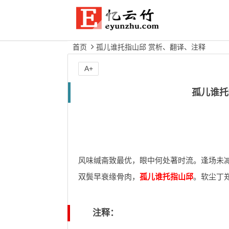
首页
孤儿谁托指山邱 赏析、翻译、注释
A+
孤儿谁托
风味缄斋致最优，眼中何处著时流。逢场未
双鬓早衰缘骨肉，
孤儿谁托指山邱
。软尘丁
注释：