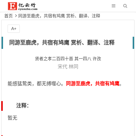
首页
同游至鹿虎，共宿有鸠鹰 赏析、翻译、注释
A+
同游至鹿虎，共宿有鸠鹰 赏析、翻译、注释
贤者之孝二百四十首 其一四八 许孜
宋代
林同
能感猛鸷类，都无搏噬心。
同游至鹿虎，共宿有鸠鹰
。
注释：
暂无