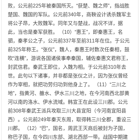
败，公元前225年被秦国所灭。“获楚、魏之师”，指战胜
楚国、魏国的军队。公元前340年，商鞅设计诱杀魏军主
将公子昂，大败魏军。同年又与楚战，战况不详，据
此，当也是秦军获胜。 （10）“惠王”，即秦惠王，名
驷，秦孝公之子，公元前337年至前311年在位。于公元
前325年称王。“张仪”，魏人，秦惠王时数次任秦相，鼓
吹“连横”，游说各国诸侯事奉秦国，辅佐秦惠文君称王，
封武信君。秦武王即位，入魏为相。于公元前310年去
世。此句以下诸事，并非都是张仪之计，因为张仪曾经
作为宰相，就把功劳归功到他身上了。 （11）“三川之
地”，指黄河、雒水、伊水三川之地，在今河南西北部黄
河以南的洛水、伊水流域。韩宣王在此设三川郡。公元
前308年秦武王派兵攻取三川大县宜阳（今河南宜阳县
西）。公元前249年秦灭东周，取得韩三川全郡，重设三
川郡。 （12）“巴”，国名，周武王灭商后被封为子国，
称巴子国，在今四川东部、湖北西部一带。战国中期建