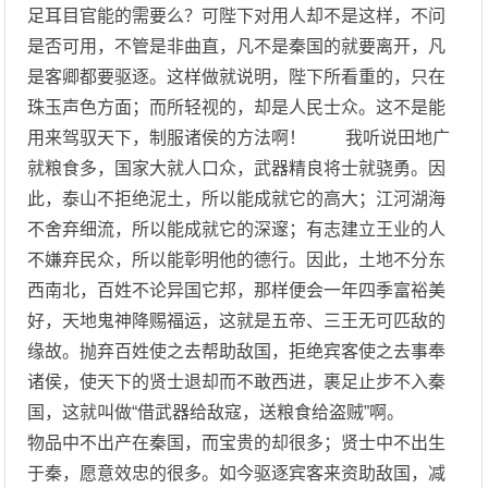
足耳目官能的需要么？可陛下对用人却不是这样，不问
是否可用，不管是非曲直，凡不是秦国的就要离开，凡
是客卿都要驱逐。这样做就说明，陛下所看重的，只在
珠玉声色方面；而所轻视的，却是人民士众。这不是能
用来驾驭天下，制服诸侯的方法啊！ 我听说田地广
就粮食多，国家大就人口众，武器精良将士就骁勇。因
此，泰山不拒绝泥土，所以能成就它的高大；江河湖海
不舍弃细流，所以能成就它的深邃；有志建立王业的人
不嫌弃民众，所以能彰明他的德行。因此，土地不分东
西南北，百姓不论异国它邦，那样便会一年四季富裕美
好，天地鬼神降赐福运，这就是五帝、三王无可匹敌的
缘故。抛弃百姓使之去帮助敌国，拒绝宾客使之去事奉
诸侯，使天下的贤士退却而不敢西进，裹足止步不入秦
国，这就叫做“借武器给敌寇，送粮食给盗贼”啊。
物品中不出产在秦国，而宝贵的却很多；贤士中不出生
于秦，愿意效忠的很多。如今驱逐宾客来资助敌国，减