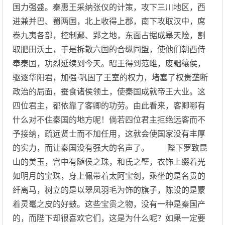
国力强盛。秦惠王采纳张仪的计策，攻下三川地区，西
进兼并巴、蜀两国，北上收得上郡，南下攻取汉中，席
卷九夷各部，控制鄢、郢之地，东面占据成皋天险，割
取肥田沃土，于是拆散六国的合纵同盟，使他们朝西侍
奉秦国，功烈延续到今天。昭王得到范雎，废黜穰侯，
驱逐华阳君，加强·巩固了王室的权力，堵塞了权贵垄断
政治的局面，蚕食诸侯领土，使秦国成就帝王大业。这
四位君主，都依靠了客卿的功劳。由此看来，客卿哪有
什么对不住秦国的地方呢！倘若四位君主拒绝远客而不
予接纳，疏远贤士而不加任用，这就会使国家没有丰厚
的实力，而让秦国没有强大的名声了。 陛下罗致昆
山的美玉，宫中有随侯之珠，和氏之璧，衣饰上缀着光
如明月的宝珠，身上佩带着太阿宝剑，乘坐的是名贵的
纤离马，树立的是以翠凤羽毛为饰的旗子，陈设的是蒙
着灵鼍之皮的好鼓。这些宝贵之物，没有一种是秦国产
的，而陛下却很喜欢它们，这是为什么呢？如果一定要