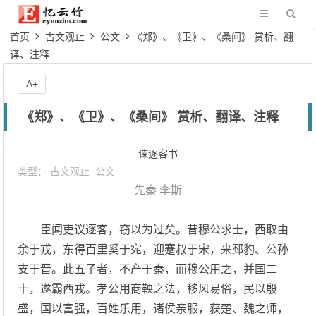
首页
古文观止
公文
《郑》、《卫》、《桑间》 赏析、翻
译、注释
A+
《郑》、《卫》、《桑间》 赏析、翻译、注释
谏逐客书
类型：
古文观止
公文
先秦
李斯
臣闻吏议逐客，窃以为过矣。昔穆公求士，西取由
余于戎，东得百里奚于宛，迎蹇叔于宋，来邳豹、公孙
支于晋。此五子者，不产于秦，而穆公用之，并国二
十，遂霸西戎。孝公用商鞅之法，移风易俗，民以殷
盛，国以富强，百姓乐用，诸侯亲服，获楚、魏之师，