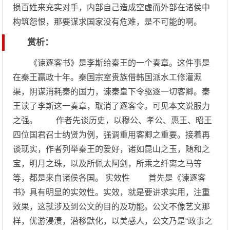
损百姓来充实对手，内部自己造成空虚而外部在诸侯中
构筑怨恨，那要谋求国家没有危难，是不可能的啊。
赏析：
《谏逐客书》是李斯给秦王的一个奏章。这件事是
在秦王赢政十年。秦国宗室贵族借韩国派水工修灌溉
渠，阴谋消耗秦的国力，谏秦皇下令驱逐一切客卿。秦
王读了李斯这一奏章，取消了逐客令。可见本文说服力
之强。 作者先谈历史，以穆公、孝公、惠王、昭王
四位国君召士纳贤为例，强调重用客卿之重要。接着再
谈现实，作者列举秦王的爱好，诸如昆山之玉，随和之
宝，明月之珠，以及所佩太阿剑，所乘之纤离之马等
等，都是来自诸侯各国。 实效性 首先是《谏逐客
书》具有明显的实效性。实效，就是要讲求实用，注重
效果，这就涉及到公文的目的及功能。公文不像艺文那
样，优游浸渍，潜移默化，以美感人，公文乃是“政事之