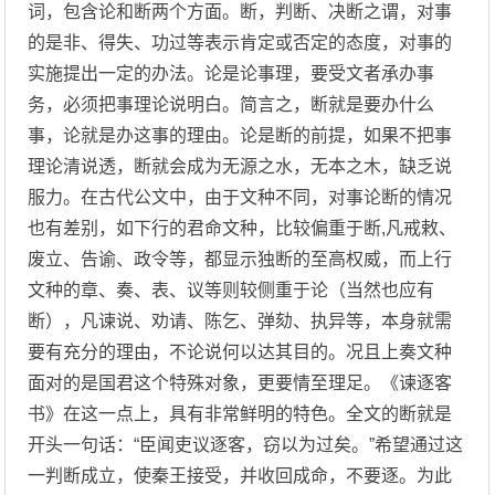
词，包含论和断两个方面。断，判断、决断之谓，对事
的是非、得失、功过等表示肯定或否定的态度，对事的
实施提出一定的办法。论是论事理，要受文者承办事
务，必须把事理论说明白。简言之，断就是要办什么
事，论就是办这事的理由。论是断的前提，如果不把事
理论清说透，断就会成为无源之水，无本之木，缺乏说
服力。在古代公文中，由于文种不同，对事论断的情况
也有差别，如下行的君命文种，比较偏重于断,凡戒敕、
废立、告谕、政令等，都显示独断的至高权威，而上行
文种的章、奏、表、议等则较侧重于论（当然也应有
断），凡谏说、劝请、陈乞、弹劾、执异等，本身就需
要有充分的理由，不论说何以达其目的。况且上奏文种
面对的是国君这个特殊对象，更要情至理足。《谏逐客
书》在这一点上，具有非常鲜明的特色。全文的断就是
开头一句话：“臣闻吏议逐客，窃以为过矣。”希望通过这
一判断成立，使秦王接受，并收回成命，不要逐。为此