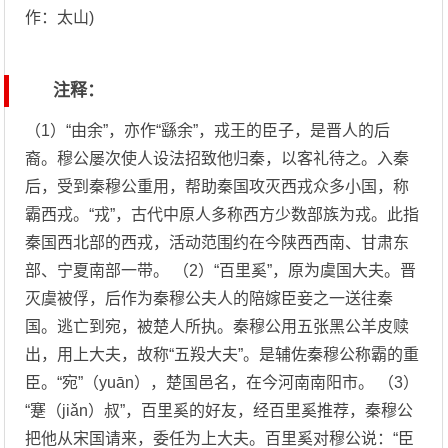
作：太山)
注释：
（1）“由余”，亦作“繇余”，戎王的臣子，是晋人的后
裔。穆公屡次使人设法招致他归秦，以客礼待之。入秦
后，受到秦穆公重用，帮助秦国攻灭西戎众多小国，称
霸西戎。“戎”，古代中原人多称西方少数部族为戎。此指
秦国西北部的西戎，活动范围约在今陕西西南、甘肃东
部、宁夏南部一带。 （2）“百里奚”，原为虞国大夫。晋
灭虞被俘，后作为秦穆公夫人的陪嫁臣妾之一送往秦
国。逃亡到宛，被楚人所执。秦穆公用五张黑公羊皮赎
出，用上大夫，故称“五羖大夫”。是辅佐秦穆公称霸的重
臣。“宛”（yuān），楚国邑名，在今河南南阳市。 （3）
“蹇（jiǎn）叔”，百里奚的好友，经百里奚推荐，秦穆公
把他从宋国请来，委任为上大夫。百里奚对穆公说：“臣