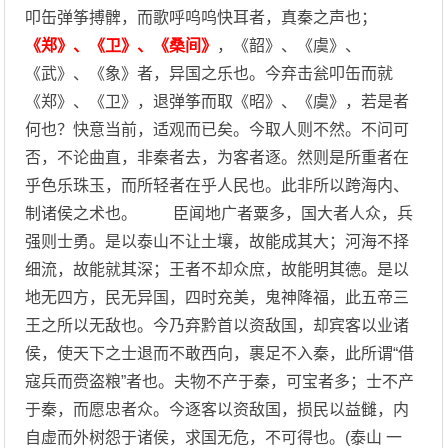
叩缶弹筝搏髀，而歌呼呜呜快耳者，真秦之声也；
《郑》、《卫》、《桑间》
，《韶》、《虞》、
《武》、《象》者，异国之乐也。今弃击瓮叩缶而就
《郑》、《卫》，退弹筝而取《昭》、《虞》，若是者
何也？快意当前，适观而已矣。今取人则不然。不问可
否，不论曲直，非秦者去，为客者逐。然则是所重者在
乎色乐珠玉，而所轻者在乎人民也。此非所以跨海内、
制诸侯之术也。 臣闻地广者粟多，国大者人众，兵
强则士勇。是以泰山不让土壤，故能成其大；河海不择
细流，故能就其深；王者不却众庶，故能明其德。是以
地无四方，民无异国，四时充美，鬼神降福，此五帝三
王之所以无敌也。今乃弃黔首以资敌国，却宾客以业诸
侯，使天下之士退而不敢西向，裹足不入秦，此所谓“借
寇兵而赍盗粮”者也。夫物不产于秦，可宝者多；士不产
于秦，而愿忠者众。今逐客以资敌国，损民以益雠，内
自虚而外树怨于诸侯，求国无危，不可得也。(泰山 一