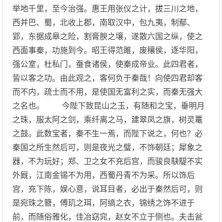
举地千里，至今治强。惠王用张仪之计，拔三川之地，
西并巴、蜀，北收上郡，南取汉中，包九夷，制鄢、
郢，东据成皋之险，割膏腴之壤，遂散六国之纵，使之
西面事秦，功施到今。昭王得范雎，废穰侯，逐华阳，
强公室，杜私门，蚕食诸侯，使秦成帝业。此四君者，
皆以客之功。由此观之，客何负于秦哉！向使四君却客
而不内，疏士而不用，是使国无富利之实，而秦无强大
之名也。 今陛下致昆山之玉，有随和之宝，垂明月
之珠，服太阿之剑，乘纤离之马，建翠凤之旗，树灵鼍
之鼓。此数宝者，秦不生一焉，而陛下说之，何也？必
秦国之所生然后可，则是夜光之璧，不饰朝廷；犀象之
器，不为玩好；郑、卫之女不充后宫，而骏良駃騠不实
外厩，江南金锡不为用，西蜀丹青不为采。所以饰后
宫，充下陈，娱心意，说耳目者，必出于秦然后可，则
是宛珠之簪，傅玑之珥，阿缟之衣，锦绣之饰不进于
前，而随俗雅化，佳冶窈窕，赵女不立于侧也。夫击瓮