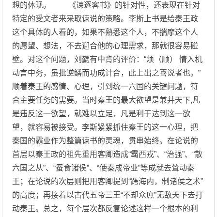
想的体现。 《谏逐客书》的针对性，还表现在针对
特定的受文者来采取谏说的策略。李斯上书是给秦王政
这个具体的人看的，如果不熟悉这个人，不揣摩这个人
的愿望、想法，不去迎合他的心理需求，那就很容易碰
壁。对这个问题，刘勰有中肯的评价：“烦（顺） 情入机
动言中务，虽批逆鳞而功成计合，此上出之喜说者也。”
顺着秦王的感情、心理，引到统一六国的关键问题，符
合主要任务的需要。当时秦王的最大欲望是兼并天下,凡
是违反这一欲望，就难以立足，凡是利于达到这一欲
望，就容易被接受。李斯紧紧抓住秦王的这一心理，把
秦国的霸业作为整篇谏书的灵魂，贯串始终。在论说的
首层以秦王政的祖先重用客卿造成“霸西戎”、“治强”、“散
六国之从”、“蚕食诸侯”、“使秦成帝业”等成就去耸动秦
王；在论说的次层则把用客卿提到“跨海内，制诸侯之术”
的高度；再接着以古代五帝三王“不却众庶”无敌天下去打
动秦王。总之，每个层次都反复论述这样一个根本的利