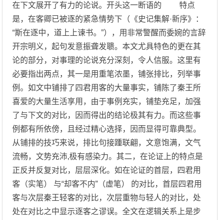
在下文展开了有力的论说。开头这一断语的 特点
是，在客卿已被逐的紧急情势下（《史记集解·新序》：
“斯在逐中，道上上谏书。”），用非常警醒而委婉的言辞
开宗明义，起句发意振聋发聩。本文尤具特色的更在其
论的部分，对事理的论说充分深刻，令人信服。这里有
必要指出两点，其一是用重笔浓墨，铺张排比，列举事
例。如文中铺排了四君用客的大量事实，铺陈了秦王所
喜爱的大量生活享用，由于事例充实，铺垫充足，加强
了与下文的对比，因而得出的结论极其有力。而这些事
例都有所依傍，且经过精心选择，因而显得可靠典型。
从铺排的技巧来说，排比句接踵联翩，文意饱满，文气
流畅，文势充沛,极有感染力。其二，在论证上的特点是
正反并反复对比，层层深化。如在论证的首层，四君用
客（实笔） 与“却客不内”（虚笔） 的对比，首层四君用
客与次层秦王轻客的对比，次层重物与轻人的对比，处
处在对比之中显示逐客之谬误。全文在逻辑关系上是步