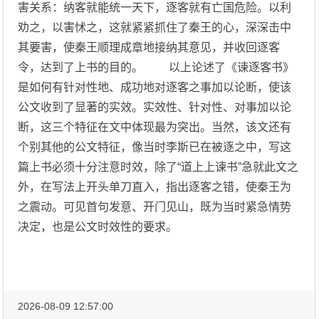
害关系：纳客就能统一天下，逐客就有亡国危险。以利
劝之，以害怵之，这就紧紧抓住了秦王的心，深深击中
其要害，使秦王顺理成章地接纳其意见，并收回逐客
令，达到了上书的目的。 以上论述了《谏逐客书》
是如何有针对性地、成功地对逐客之事加以论断，使该
公文收到了显著的实效。实效性、针对性、对事加以论
断，这三个特征在文中体现最为突出。当然，该文还有
个别其他的公文特征，像当时李斯已在被逐之中，写这
篇上书必须十分注意时效，除了“道上上谏书”急就此文之
外，在写法上开头单刀直入，指出逐客之错，使秦王为
之震动。可见首句发意、开门见山，既为当时紧急情势
决定，也是公文时效性的要求。
2026-08-09 12:57:00