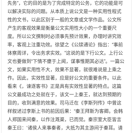
先务”，它的目的是为了完成特定的公务，它的功能是可
以解决实际的问题。从本质上说公文是一种实用性程式
性的文书，以此区别于一般的文章或文学作品。公文所
产生的客观效果是衡量公文实用性大小的一个重要尺
度。所以公文撰制时必须事先预计效果，办理时讲究效
率，客观上注重功效。徐望之《公牍通论》指出：“事前
体察周详，令出务求实效。”这说的是下行公文。上行公
文也要做到“下情不壅于上闻，谋事惟期其必达”。一篇公
文，如果实用性不大，效果不显著，就很难说是上乘之
作。因此，实效性显著，应是好公文的重要条件。以此
看来《，谏逐客书》正是具有实效性显著的特点。这篇
公文最成功之处就在于，该文一上秦王，就达到预期的
目的，收到满意的效果。司马迁在《李斯列传》中曾这
样叙述过李斯上书的前因后果：“秦王拜斯为客卿。会韩
人郑国来间秦，以作注溉渠，已而觉。秦宗室大臣皆言
秦王曰：‘诸侯人来事秦者，大抵为其主游间于秦耳。请