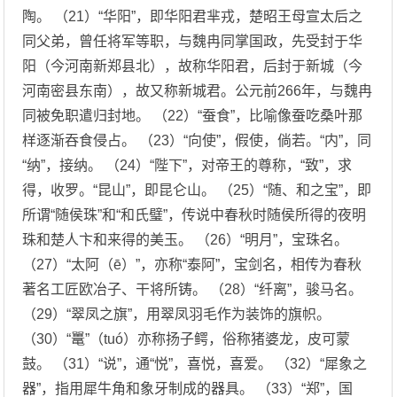
陶。 （21）“华阳”，即华阳君芈戎，楚昭王母宣太后之
同父弟，曾任将军等职，与魏冉同掌国政，先受封于华
阳（今河南新郑县北），故称华阳君，后封于新城（今
河南密县东南），故又称新城君。公元前266年，与魏冉
同被免职遣归封地。 （22）“蚕食”，比喻像蚕吃桑叶那
样逐渐吞食侵占。 （23）“向使”，假使，倘若。“内”，同
“纳”，接纳。 （24）“陛下”，对帝王的尊称，“致”，求
得，收罗。“昆山”，即昆仑山。 （25）“随、和之宝”，即
所谓“随侯珠”和“和氏璧”，传说中春秋时随侯所得的夜明
珠和楚人卞和来得的美玉。 （26）“明月”，宝珠名。
（27）“太阿（ē）”，亦称“泰阿”，宝剑名，相传为春秋
著名工匠欧冶子、干将所铸。 （28）“纤离”，骏马名。
（29）“翠凤之旗”，用翠凤羽毛作为装饰的旗帜。
（30）“鼍”（tuó）亦称扬子鳄，俗称猪婆龙，皮可蒙
鼓。 （31）“说”，通“悦”，喜悦，喜爱。 （32）“犀象之
器”，指用犀牛角和象牙制成的器具。 （33）“郑”，国