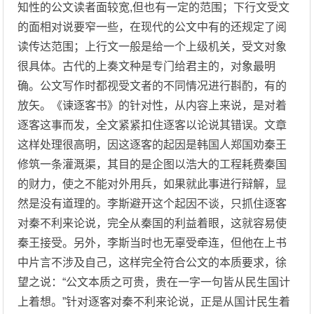
知性的公文读者面较宽,但也有一定的范围；下行文受文
的面相对说要窄一些，在现代的公文中有的还规定了阅
读传达范围；上行文一般是给一个上级机关，受文对象
很具体。古代的上奏文种是专门给君主的，对象最明
确。公文写作时都视受文者的不同情况进行斟酌，有的
放矢。《谏逐客书》的针对性，从内容上来说，是对着
逐客这事而发，全文紧紧扣住逐客以论说其错误。文章
这样处理很高明，因这逐客的起因是韩国人郑国劝秦王
修筑一条灌溉渠，其目的是企图以浩大的工程耗费秦国
的财力，使之不能对外用兵，如果就此事进行辩解，显
然是没有道理的。李斯避开这个起因不谈，只抓住逐客
对秦不利来论说，完全从秦国的利益着眼，这就容易使
秦王接受。另外，李斯当时也无辜受牵连，但他在上书
中片言不涉及自己，这样完全符合公文的本质要求，徐
望之说：“公文本质之可贵，贵在一字一句皆从民生国计
上着想。”针对逐客对秦不利来论说，正是从国计民生着