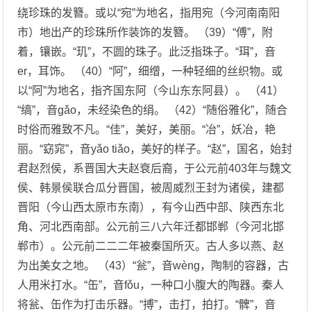
绕珍珠的发簪。或以“宛”为地名，指用宛（今河南南阳
市）地出产的珍珠所作装饰的发簪。 （39）“傅”，附
着，镶嵌。“玑”，不圆的珠子。此泛指珠子。“珥”，音
er，耳饰。 （40）“阿”，细缯，一种轻细的丝织物。或
以“阿”为地名，指齐国东阿（今山东东阿县）。 （41）
“缟”，音gǎo，未经染色的绢。 （42）“随俗雅化”，随合
时俗而雅致不凡。“佳”，美好，美丽。“冶”，妖冶，艳
丽。“窈窕”，音yǎo tiǎo，美好的样子。“赵”，国名，始封
君赵烈侯，系晋国大夫赵衰后裔，于公元前403年与魏文
侯、韩景侯联合瓜分晋国，被周威烈王封为诸侯，建都
晋阳（今山西太原市东南），有今山西中部、陕西东北
角、河北西南部。公元前三八六年迁都邯郸（今河北邯
郸市）。公元前二二二年被秦国所灭。古人多以燕、赵
为出美女之地。 （43）“瓮”，音wèng，陶制的容器，古
人用米打水。“缶”，音fǒu，一种口小腹大的陶器。秦人
将瓮、缶作为打击乐器。“搏”，击打，拍打。“髀”，音