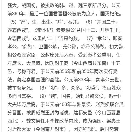
强大。战国初，被执政的韩、赵、魏三家所瓜分。公元
前369年，最后一位国君晋桓公被废为庶人，国灭祀绝。
（5）“产”，生，出生。“并”，吞并。 （6）“并国二十，
遂霸西戎”，《秦本纪》云秦缪公”益国十二，开地千里，
遂霸西戎”。这里的“二十”当是约数。 （7）“孝公”，即秦
孝公。“商鞅”，卫国公族，氏公孙，亦称公孙鞅，初为魏
相公叔座家臣，公叔座死后入秦，受到秦孝公重用，任
左庶长、大良造，因功封于商（今山西商县东南）十五
邑，号称商君。于公元前356年和前350年两次实行变
法，奠定秦国富强的基础。公元前338年，秦孝公去世，
被车裂身死。 （8）“殷”，多，众多。“殷盛”，指百姓众
多而且富裕。 （9）“魏”，国名，始封君魏文侯，系晋国
大夫毕万后裔，于公元前403年与韩景侯、赵烈侯联合瓜
分晋国，被周威烈王封为诸侯，建都安邑（今山西夏县
西北）。魏文侯任用李悝改革内政，成为强国。梁惠王
时迁都大梁（今河南开封市），因亦称”梁”。后国势衰