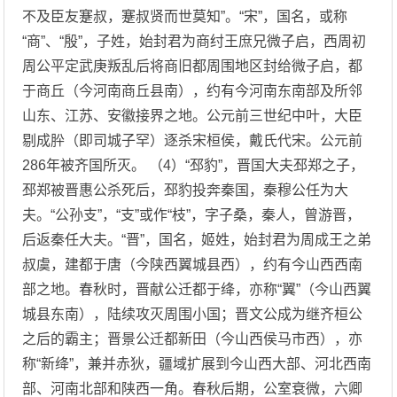
不及臣友蹇叔，蹇叔贤而世莫知”。“宋”，国名，或称
“商”、“殷”，子姓，始封君为商纣王庶兄微子启，西周初
周公平定武庚叛乱后将商旧都周围地区封给微子启，都
于商丘（今河南商丘县南），约有今河南东南部及所邻
山东、江苏、安徽接界之地。公元前三世纪中叶，大臣
剔成肸（即司城子罕）逐杀宋桓侯，戴氏代宋。公元前
286年被齐国所灭。 （4）“邳豹”，晋国大夫邳郑之子，
邳郑被晋惠公杀死后，邳豹投奔秦国，秦穆公任为大
夫。“公孙支”，“支”或作“枝”，字子桑，秦人，曾游晋，
后返秦任大夫。“晋”，国名，姬姓，始封君为周成王之弟
叔虞，建都于唐（今陕西翼城县西），约有今山西西南
部之地。春秋时，晋献公迁都于绛，亦称“翼”（今山西翼
城县东南），陆续攻灭周围小国；晋文公成为继齐桓公
之后的霸主；晋景公迁都新田（今山西侯马市西），亦
称“新绛”，兼并赤狄，疆域扩展到今山西大部、河北西南
部、河南北部和陕西一角。春秋后期，公室衰微，六卿