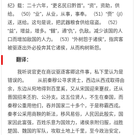
纪》载：二十六年，“更名民曰黔首”。“资”，资助，供
给。 （50）“业”，从业，从事，事奉。 （51）“赍”（jī）
送，送给。这句是说，把武器粮食供给寇盗。 （52）
“益”，增益，增多。“雠”，通“仇”，仇敌。减少该国的人
口而增加敌国的人力。 （53）“外树怨于诸侯”，指宾客
被驱逐出外必投奔其它诸侯，从而构树新怨。
翻译：
我听说官吏在商议驱逐客卿这件事，私下里认为是
错误的。 从前秦穆公寻求贤士，西边从西戎取得由
余，东边从宛地得到百里奚，又从宋国迎来蹇叔，还从
晋国招来丕豹、公孙支。这五位贤人，不生在秦国，而
秦穆公重用他们，吞并国家二十多个，于是称霸西戎。
秦孝公采用商鞅的新法，移风易俗，人民因此殷实，国
家因此富强，百姓乐意为国效力，诸侯亲附归服，战胜
楚国、魏国的军队，攻取土地上千里，至今政治安定，