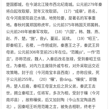
楚国都城，在今湖北江陵市西北纪南城。公元前279年秦
将白起攻取鄢，翌年又攻取郢。 （17）“成皋”，邑名，
在今河南荥阳县汜水镇，地势险要，是著名的军事重
地。春秋时属郑国称虎牢，公元前375年韩国灭郑属韩，
公元前249年被秦军攻取。 （18）“六国”，韩、魏、燕、
赵、齐、楚。“施”，音yì，蔓延，延续。 （19）“昭王”，
即秦昭王，名稷，一作侧或则，秦惠王之子，秦武王异
母弟，公元前306年至前251年在位。“范雎jū”，一作“范
且”，亦称范叔，魏人，入秦后改名张禄，受到秦昭王信
任，为秦相，对内力主废除外戚专权，对外采取远交近
攻策略，封于应（今河南宝丰县西南），亦称应侯，死
于公元前255年。 （20）“穰”，音ráng。“穰侯”，即魏
冉，楚人后裔，秦昭王母宣太后之异父弟，秦武王去
世，拥立秦昭王，任将军，多次为相，受封于穰（今河
南邓县），故称穰侯，后又加封陶（今山东定陶县西
北）。因秦昭王听用范雎之言，被免去相职，终老于