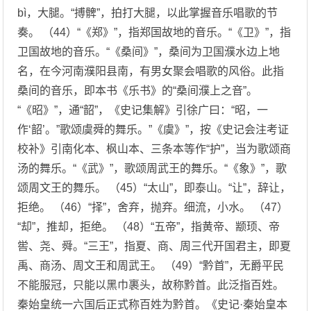
bì，大腿。“搏髀”，拍打大腿，以此掌握音乐唱歌的节
奏。 （44）“《郑》”，指郑国故地的音乐。“《卫》”，指
卫国故地的音乐。“《桑间》”，桑间为卫国濮水边上地
名，在今河南濮阳县南，有男女聚会唱歌的风俗。此指
桑间的音乐，即本书《乐书》的“桑间濮上之音”。
“《昭》”，通“韶”，《史记集解》引徐广曰：“昭，一
作‘韶’。”歌颂虞舜的舞乐。”《虞》”，按《史记会注考证
校补》引南化本、枫山本、三条本等作“护”，当为歌颂商
汤的舞乐。“《武》”，歌颂周武王的舞乐。“《象》”，歌
颂周文王的舞乐。 （45）“太山”，即泰山。“让”，辞让，
拒绝。 （46）“择”，舍弃，抛弃。细流，小水。 （47）
“却”，推却，拒绝。 （48）“五帝”，指黄帝、颛顼、帝
喾、尧、舜。“三王”，指夏、商、周三代开国君主，即夏
禹、商汤、周文王和周武王。 （49）“黔首”，无爵平民
不能服冠，只能以黑巾裹头，故称黔首。此泛指百姓。
秦始皇统一六国后正式称百姓为黔首。《史记·秦始皇本