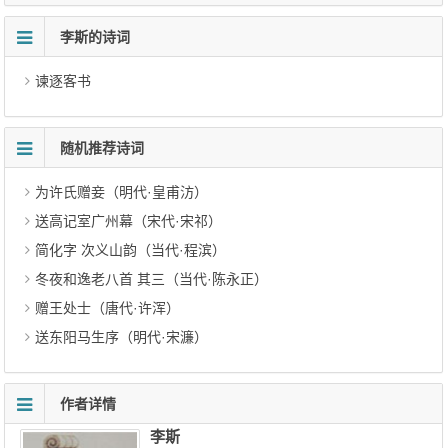
李斯的诗词
谏逐客书
随机推荐诗词
为许氏赠妾（明代·皇甫汸）
送高记室广州幕（宋代·宋祁）
简化字 次义山韵（当代·程滨）
冬夜和逸老八首 其三（当代·陈永正）
赠王处士（唐代·许浑）
送东阳马生序（明代·宋濂）
作者详情
李斯