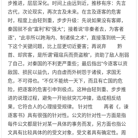
步推进，层层深化。时间上由远到近，推移有序：先言
古代，次论现实，再次言及未来。在言及逐客的危害
时，程度上由轻到重，步步升级：先说如果没有客卿，
秦国就不会“富利”和“强大”；接着说“非秦者去，为客者
逐”，“此非所以跨海内、制诸侯之术”，直接落到统一天
下这个关键问题，比上层更切近要害；再说弃 黔
首、却宾客，是所谓“藉寇兵而赍盗粮”，资助了敌人削弱
了自己，对秦国的不利更严重些；最后指出“今逐客以资
敌国、损民以益仇，内自虚而外树怨于诸侯，求国无
危，不可得也。”不仅不能统一天下，而且有亡国的危
险，把逐客的危害引申到极点。这种由轻到重、步步推
进的说理过程，避免一开始就突兀冲撞，造成相反结
果，它符合人的心理接受规律。 针对性 再者《，谏
逐客书》具有很强的针对性。公文的针对性一方面是指
每件公文都是针对某一具体的事务而发，另方面也指公
文具有比较具体的的受文对象，受文者具有确定性。周