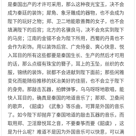
是秦国出产的才许可采用，那么这种夜光宝玉，决不会
成为秦廷的装饰；犀角、象牙雕成的器物，也不会成为
陛下的玩好之物；郑、卫二地能歌善舞的女子，也不会
填满陛下的后宫；北方的名骥良马，决不会充实到陛下
的马房；江南的金锡不会为陛下所用，西蜀的丹青也不
会作为彩饰。用以装饰后宫、广充侍妾、爽心快意、悦
入耳目的所有这些都要是秦国生长、生产的然后才可用
的话，那么点缀有珠宝的簪子，耳上的玉坠，丝织的衣
服，锦绣的装饰，就都不会进献到陛下面前；那些闲雅
变化而能随俗推移的妖冶美好的佳丽，也不会立于陛下
的身旁。那敲击瓦器，拍髀弹筝，乌乌呀呀地歌唱，能
快人耳目的，确真是秦国的地道音乐了；那郑、卫桑间
的歌声，《韶虞》《武象》等乐曲，可算是外国的音乐
了。如今陛下却抛弃了秦国地道的敲击瓦器的音乐，而
取用郑、卫淫靡悦耳之音，不要秦筝而要《韶虞》，这
是为什么呢？难道不是因为外国音乐可以快意，可以满