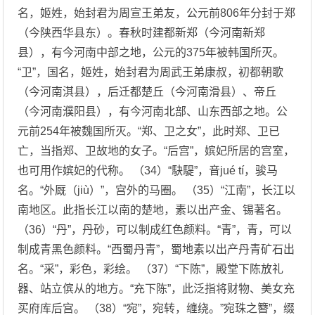
名，姬姓，始封君为周宣王弟友，公元前806年分封于郑
（今陕西华县东）。春秋时建都新郑（今河南新郑
县），有今河南中部之地，公元的375年被韩国所灭。
“卫”，国名，姬姓，始封君为周武王弟康叔，初都朝歌
（今河南淇县），后迁都楚丘（今河南滑县）、帝丘
（今河南濮阳县），有今河南北部、山东西部之地。公
元前254年被魏国所灭。“郑、卫之女”，此时郑、卫已
亡，当指郑、卫故地的女子。“后宫”，嫔妃所居的宫室，
也可用作嫔妃的代称。 （34）“駃騠”，音jué tí，骏马
名。“外厩（jiù）”，宫外的马圈。 （35）“江南”，长江以
南地区。此指长江以南的楚地，素以出产金、锡著名。
（36）“丹”，丹砂，可以制成红色颜料。“青”，青，可以
制成青黑色颜料。“西蜀丹青”，蜀地素以出产丹青矿石出
名。“采”，彩色，彩绘。 （37）“下陈”，殿堂下陈放礼
器、站立傧从的地方。“充下陈”，此泛指将财物、美女充
买府库后宫。 （38）“宛”，宛转，缠绕。”宛珠之簪”，缀