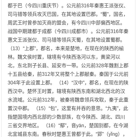
都于巴（今四川重庆节）。公元前316年秦惠王派张仪、
司马错等领兵攻灭巴国，在其地设置巴郡。“蜀”，国名，
周武王时曾参加灭商的盟会，有今四川中部偏西地区。
战国中期建都于成都（今四川成都市）。公元前316年秦
惠文王派张仪、司马错等领兵灭蜀，在其地设置蜀郡。
（13）“上郡”，郡名，本来是楚地，在现在的陕西的榆
林。魏文侯时置，辖境有今陕西洛河以东，黄梁河以
北，东北到子长县、延安市一带。公元前328年魏割上郡
十五县给秦，前312年又将整个上郡献秦。秦国于公元前
304年于此设置上郡。 （14）“汉中”，郡名，在现在的陕
西汉中。楚怀王时置，辖境有陕西东南和湖北西北的汉
水流域。公元前312年，被秦将魏章领兵攻取，秦于此重
置汉中郡。 （15）“包”，这里有并吞的意思。“九夷”，此
指楚国境内西北部的少数部族，在今陕西、湖北、四川
三省交界地区。 （16）“鄢”，音yān，楚国别都，在今湖
北宜城县东南。春秋时楚惠王曾都于此。“郢”（yǐng），