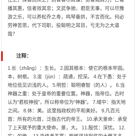
播其惠，信者效其忠；文武争驰，君臣无事，可以尽豫
游之乐，可以养松乔之寿，鸣琴垂拱，不言而化。何必
劳神苦思，代下司职，役聪明之耳目，亏无为之大道
哉？
注释：
1.长（zhǎng）：生长。 2.固其根本：使它的根本牢固。
本，树根。 3.浚（jùn）：疏通，挖深。 4.在下愚：处于
地位低见识浅的人。 5.明哲：聪明睿智（的人）。 6.当
神器之重：处于皇帝的重要位置。神器，指帝位。古时
认为“君权神授”，所以称帝位为“神器”。 7.域中：指天地
之间。 8.休：美。这里指政权的平和美好。 9.凡百元
首：所有的元首，泛指古代的帝王。 10.承天景命：承受
了上天赋予的重大使命。景，大。 11.殷忧：深忧。 12.