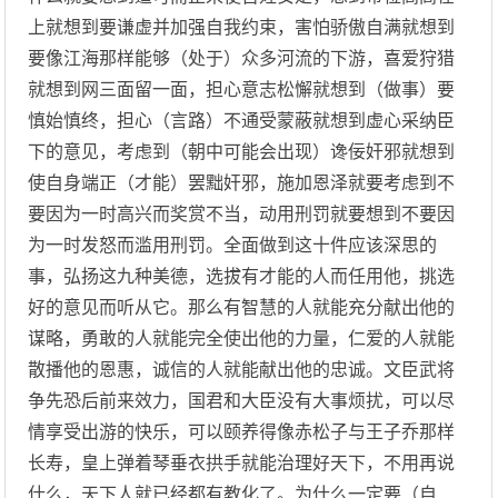
上就想到要谦虚并加强自我约束，害怕骄傲自满就想到
要像江海那样能够（处于）众多河流的下游，喜爱狩猎
就想到网三面留一面，担心意志松懈就想到（做事）要
慎始慎终，担心（言路）不通受蒙蔽就想到虚心采纳臣
下的意见，考虑到（朝中可能会出现）谗佞奸邪就想到
使自身端正（才能）罢黜奸邪，施加恩泽就要考虑到不
要因为一时高兴而奖赏不当，动用刑罚就要想到不要因
为一时发怒而滥用刑罚。全面做到这十件应该深思的
事，弘扬这九种美德，选拔有才能的人而任用他，挑选
好的意见而听从它。那么有智慧的人就能充分献出他的
谋略，勇敢的人就能完全使出他的力量，仁爱的人就能
散播他的恩惠，诚信的人就能献出他的忠诚。文臣武将
争先恐后前来效力，国君和大臣没有大事烦扰，可以尽
情享受出游的快乐，可以颐养得像赤松子与王子乔那样
长寿，皇上弹着琴垂衣拱手就能治理好天下，不用再说
什么，天下人就已经都有教化了。为什么一定要（自