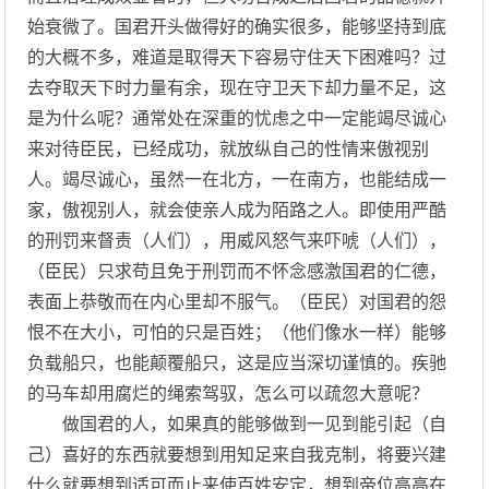
始衰微了。国君开头做得好的确实很多，能够坚持到底
的大概不多，难道是取得天下容易守住天下困难吗？过
去夺取天下时力量有余，现在守卫天下却力量不足，这
是为什么呢？通常处在深重的忧虑之中一定能竭尽诚心
来对待臣民，已经成功，就放纵自己的性情来傲视别
人。竭尽诚心，虽然一在北方，一在南方，也能结成一
家，傲视别人，就会使亲人成为陌路之人。即使用严酷
的刑罚来督责（人们），用威风怒气来吓唬（人们），
（臣民）只求苟且免于刑罚而不怀念感激国君的仁德，
表面上恭敬而在内心里却不服气。（臣民）对国君的怨
恨不在大小，可怕的只是百姓；（他们像水一样）能够
负载船只，也能颠覆船只，这是应当深切谨慎的。疾驰
的马车却用腐烂的绳索驾驭，怎么可以疏忽大意呢？
做国君的人，如果真的能够做到一见到能引起（自
己）喜好的东西就要想到用知足来自我克制，将要兴建
什么就要想到适可而止来使百姓安定，想到帝位高高在