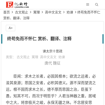
首页
古文观止
寓理
高中文言文
劝谏
终苟免而不怀仁
赏析、翻译、注释
A+
终苟免而不怀仁 赏析、翻译、注释
谏太宗十思疏
类型：
古文观止
寓理
高中文言文
劝谏
唐代
魏征
臣闻：求木之长者，必固其根本；欲流之远者，必
浚其泉源；思国之安者，必积其德义。源不深而望流之
远，根不固而求木之长，德不厚而思国之治，臣虽下
愚，知其不可，而况于明哲乎？人君当神器之重，居域
中之大，将崇极天之峻，永保无疆之休。不念居安思