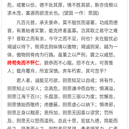
危，戒奢以俭，德不处其厚，情不胜其欲，斯亦伐根以
求木茂，塞源而欲流长也。(望国 一作：思国)
凡百元首，承天景命，莫不殷忧而道著，功成而德
衰，有善始者实繁，能克终者盖寡。岂其取之易守之难
乎？昔取之而有余，今守之而不足，何也？夫在殷忧必
竭诚以待下，既得志则纵情以傲物；竭诚则吴、越为一
体，傲物则骨肉为行路。虽董之以严刑，震之以威怒，
终苟免而不怀仁
，貌恭而不心服。怨不在大，可畏惟
人；载舟覆舟，所宜深慎。奔车朽索，其可忽乎？
君人者，诚能见可欲，则思知足以自戒；将有作，
则思知止以安人；念高危，则思谦冲而自牧；惧满溢，
则思江海下百川；乐盘游，则思三驱以为度；忧懈怠，
则思慎始而敬终；虑壅蔽，则思虚心以纳下；惧谗邪，
则思正身以黜恶；恩所加，则思无因喜以谬赏；罚所
及，则思无以怒而滥刑。总此十思，宏兹九德，简能而
任之，择善而从之，则智者尽其谋，勇者竭其力，仁者