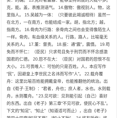
实：的确。 13.克终者盖寡：能够坚持到底的大概不多。
克，能。盖，表推测语气。 14.傲物：傲视别人。物，这
里指人。 15.吴越为一体：（只要彼此竭诚相待）虽然一
在北方，一在南方，也能结成一家。胡，指北方；越，
指南方。 16.骨肉为行路：亲骨肉之间也会变得像陌生人
一样。骨肉，有血缘关系的人。行路，路人，比喻毫无
关系的人。 17.董：督责。 18.振：通“震”，震慑。 19.苟
免而不怀仁：（臣民）只求苟且免于刑罚而不怀念感激
国君的仁德。 20.怨不在大：（臣民）对国君的怨恨不在
大小。 21.可畏唯人：可怕的只是百姓。人，本应写作
“民”，因避皇上李世民之名讳而写作“人”。 22.载舟覆
舟：这里比喻百姓能拥戴皇帝，也能推翻他的统治。出
自《荀子·王制》：“君者，舟也；庶人者，水也。水则载
舟，水则覆舟。” 23.见可欲：见到能引起（自己）喜好
的东西。出自《老子》第三章“不见可欲，使民心不乱”。
下文的“知足”、“知止”（知道适可而止），出自《老子》