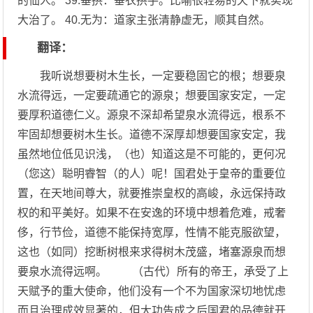
的仙人。 39.垂拱：垂衣拱手。比喻很轻易的天下就实现
大治了。 40.无为：道家主张清静虚无，顺其自然。
翻译：
我听说想要树木生长，一定要稳固它的根；想要泉
水流得远，一定要疏通它的源泉；想要国家安定，一定
要厚积道德仁义。源泉不深却希望泉水流得远，根系不
牢固却想要树木生长。道德不深厚却想要国家安定，我
虽然地位低见识浅，（也）知道这是不可能的，更何况
（您这）聪明睿智（的人）呢！国君处于皇帝的重要位
置，在天地间尊大，就要推崇皇权的高峻，永远保持政
权的和平美好。如果不在安逸的环境中想着危难，戒奢
侈，行节俭，道德不能保持宽厚，性情不能克服欲望，
这也（如同）挖断树根来求得树木茂盛，堵塞源泉而想
要泉水流得远啊。 （古代）所有的帝王，承受了上
天赋予的重大使命，他们没有一个不为国家深切地忧虑
而且治理成效显著的，但大功告成之后国君的品德就开