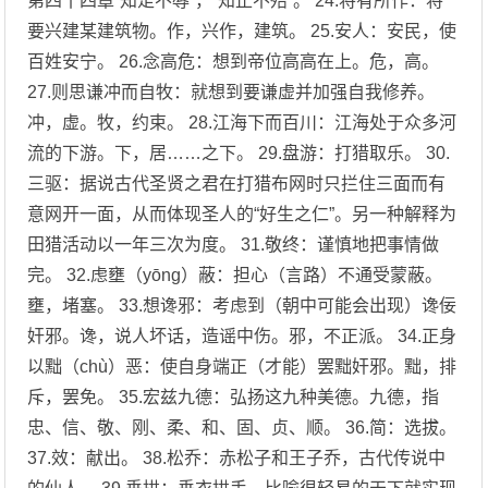
第四十四章“知足不辱”，“知止不殆”。 24.将有所作：将
要兴建某建筑物。作，兴作，建筑。 25.安人：安民，使
百姓安宁。 26.念高危：想到帝位高高在上。危，高。
27.则思谦冲而自牧：就想到要谦虚并加强自我修养。
冲，虚。牧，约束。 28.江海下而百川：江海处于众多河
流的下游。下，居……之下。 29.盘游：打猎取乐。 30.
三驱：据说古代圣贤之君在打猎布网时只拦住三面而有
意网开一面，从而体现圣人的“好生之仁”。另一种解释为
田猎活动以一年三次为度。 31.敬终：谨慎地把事情做
完。 32.虑壅（yōng）蔽：担心（言路）不通受蒙蔽。
壅，堵塞。 33.想谗邪：考虑到（朝中可能会出现）谗佞
奸邪。谗，说人坏话，造谣中伤。邪，不正派。 34.正身
以黜（chù）恶：使自身端正（才能）罢黜奸邪。黜，排
斥，罢免。 35.宏兹九德：弘扬这九种美德。九德，指
忠、信、敬、刚、柔、和、固、贞、顺。 36.简：选拔。
37.效：献出。 38.松乔：赤松子和王子乔，古代传说中