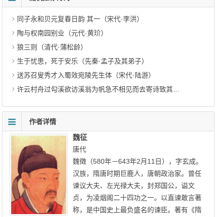
同子永和贝元复春日韵 其一（宋代·李洪）
陶与权南园别业（元代·黄玠）
狼三则（清代·蒲松龄）
生于忧患，死于安乐（先秦·孟子及其弟子）
送苏召叟秀才入蜀效宛陵先生体（宋代·陆游）
许云村舟过勾溪欲访溪翁为帆急不相见而去寄诗致其情溪翁和答有见嘲意予为作二绝句解之 其一（明代·朱朴）
作者详情
魏征
唐代
魏徵（580年－643年2月11日），字玄成。
汉族，隋唐时期巨鹿人，唐朝政治家。曾任
谏议大夫、左光禄大夫，封郑国公，谥文
贞，为凌烟阁二十四功之一。以直谏敢言著
称，是中国史上最负盛名的谏臣。著有《隋