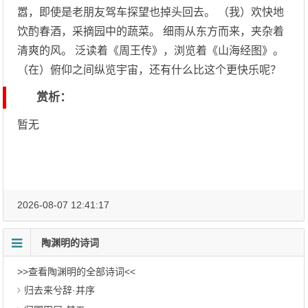
嚣，即使是老朋友驾车探望也掉头回去。 （我）欢快地
饮酌春酒，采摘园中的蔬菜。 细雨从东方而来，夹杂着
清爽的风。 泛读着《周王传》，浏览着《山海经图》。
（在）俯仰之间纵览宇宙，还有什么比这个更快乐呢？
赏析：
暂无
2026-08-07 12:41:17
陶渊明的诗词
>>查看陶渊明的全部诗词<<
归去来兮辞·并序