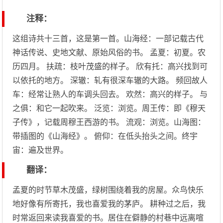
注释：
这组诗共十三首，这是第一首。山海经：一部记载古代
神话传说、史地文献、原始风俗的书。 孟夏：初夏。农
历四月。 扶疏：枝叶茂盛的样子。 欣有托：高兴找到可
以依托的地方。 深辙：轧有很深车辙的大路。 频回故人
车：经常让熟人的车调头回去。 欢然：高兴的样子。 与
之俱：和它一起吹来。 泛览：浏览。周王传：即《穆天
子传》，记载周穆王西游的书。 流观：浏览。山海图：
带插图的《山海经》。 俯仰：在低头抬头之间。终宇
宙：遍及世界。
翻译：
孟夏的时节草木茂盛，绿树围绕着我的房屋。众鸟快乐
地好像有所寄托，我也喜爱我的茅庐。 耕种过之后，我
时常返回来读我喜爱的书。居住在僻静的村巷中远离喧