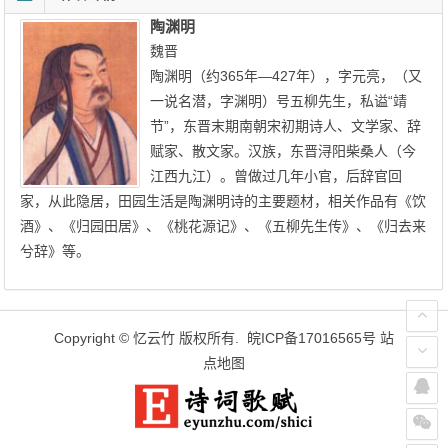
陶渊明
魏晋
陶渊明（约365年—427年），字元亮，（又
一说名潜，字渊明）号五柳先生，私谥“靖
节”，东晋末期南朝宋初期诗人、文学家、辞
赋家、散文家。汉族，东晋浔阳柴桑人（今
江西九江）。曾做过几年小官，后辞官回
家，从此隐居，田园生活是陶渊明诗的主要题材，相关作品有《饮
酒》、《归园田居》、《桃花源记》、《五柳先生传》、《归去来
兮辞》等。
Copyright ©
忆云竹
版权所有.
皖ICP备17016565号
站
点地图