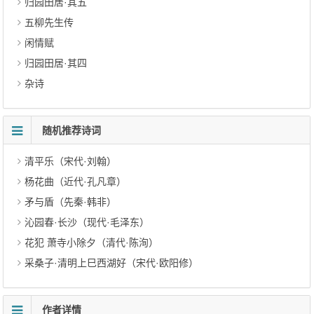
归园田居·其五
五柳先生传
闲情赋
归园田居·其四
杂诗
随机推荐诗词
清平乐（宋代·刘翰）
杨花曲（近代·孔凡章）
矛与盾（先秦·韩非）
沁园春·长沙（现代·毛泽东）
花犯 萧寺小除夕（清代·陈洵）
采桑子·清明上巳西湖好（宋代·欧阳修）
作者详情