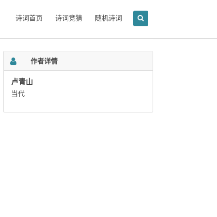
诗词首页
诗词竞猜
随机诗词
作者详情
卢青山
当代