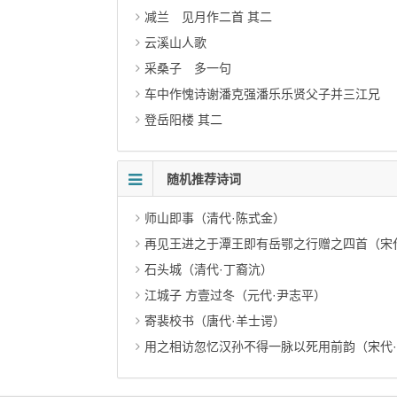
减兰 见月作二首 其二
云溪山人歌
采桑子 多一句
车中作愧诗谢潘克强潘乐乐贤父子并三江兄
登岳阳楼 其二
随机推荐诗词
师山即事（清代·陈式金）
再见王进之于潭王即有岳鄂之行赠之四首（宋
石头城（清代·丁裔沆）
江城子 方壹过冬（元代·尹志平）
寄裴校书（唐代·羊士谔）
用之相访忽忆汉孙不得一脉以死用前韵（宋代