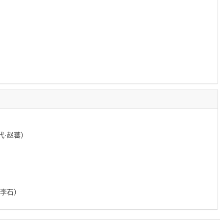
代·赵蕃）
·李石）