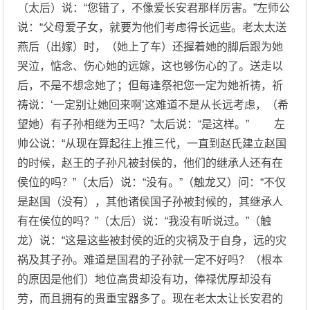
（太后）说：“您错了，不像爱长安君那样厉害。”左师公
说：“父母爱子女，就要为他们考虑得长远些。老太太送
燕后（出嫁）时，（她上了车）还握着她的脚后跟为她
哭泣，惦念、伤心她的远嫁，这也够伤心的了。送走以
后，不是不想念她了；但每逢祭祀您一定为她祈祷，祈
祷说：‘一定别让她回来啊’这难道不是从长远考虑，（希
望她）有子孙相继为王吗？”太后说：“是这样。” 左
帅公说：“从现在算起往上推三代，一直到赵氏建立赵国
的时候，赵王的子孙凡被封侯的，他们的继承人还有在
侯位的吗？”（太后）说：“没有。”（触龙又）问：“不仅
是赵国（没有），其他诸侯国子孙被封候的，其继承人
有在侯位的吗？”（太后）说：“我没有听说过。”（触
龙）说：“这是这些被封侯的近的灾祸及于自身，远的灾
祸及其子孙。难道是国君的子孙就一定不好吗？（根本
的原因是他们）地位高贵却没有功，俸禄优厚却没有
劳，而且拥有的贵重宝器多了。现在老太太让长安君的