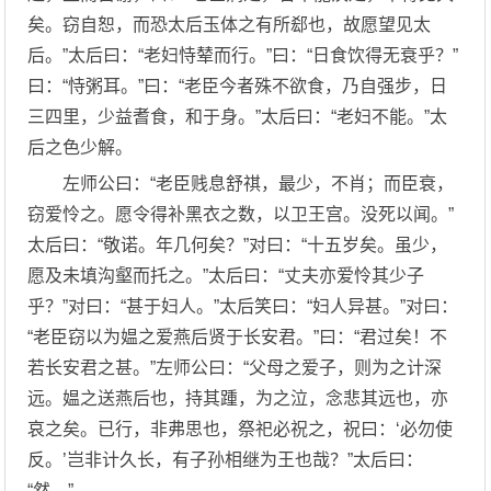
矣。窃自恕，而恐太后玉体之有所郄也，故愿望见太
后。”太后曰：“老妇恃辇而行。”曰：“日食饮得无衰乎？”
曰：“恃粥耳。”曰：“老臣今者殊不欲食，乃自强步，日
三四里，少益耆食，和于身。”太后曰：“老妇不能。”太
后之色少解。
左师公曰：“老臣贱息舒祺，最少，不肖；而臣衰，
窃爱怜之。愿令得补黑衣之数，以卫王宫。没死以闻。”
太后曰：“敬诺。年几何矣？”对曰：“十五岁矣。虽少，
愿及未填沟壑而托之。”太后曰：“丈夫亦爱怜其少子
乎？”对曰：“甚于妇人。”太后笑曰：“妇人异甚。”对曰：
“老臣窃以为媪之爱燕后贤于长安君。”曰：“君过矣！不
若长安君之甚。”左师公曰：“父母之爱子，则为之计深
远。媪之送燕后也，持其踵，为之泣，念悲其远也，亦
哀之矣。已行，非弗思也，祭祀必祝之，祝曰：‘必勿使
反。’岂非计久长，有子孙相继为王也哉？”太后曰：
“然。”