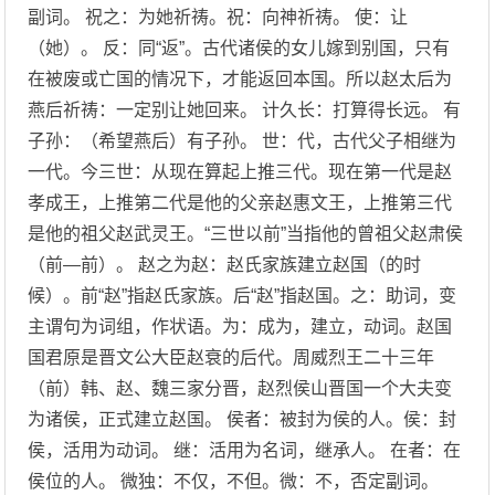
副词。 祝之：为她祈祷。祝：向神祈祷。 使：让
（她）。 反：同“返”。古代诸侯的女儿嫁到别国，只有
在被废或亡国的情况下，才能返回本国。所以赵太后为
燕后祈祷：一定别让她回来。 计久长：打算得长远。 有
子孙：（希望燕后）有子孙。 世：代，古代父子相继为
一代。今三世：从现在算起上推三代。现在第一代是赵
孝成王，上推第二代是他的父亲赵惠文王，上推第三代
是他的祖父赵武灵王。“三世以前”当指他的曾祖父赵肃侯
（前—前）。 赵之为赵：赵氏家族建立赵国（的时
候）。前“赵”指赵氏家族。后“赵”指赵国。之：助词，变
主谓句为词组，作状语。为：成为，建立，动词。赵国
国君原是晋文公大臣赵衰的后代。周威烈王二十三年
（前）韩、赵、魏三家分晋，赵烈侯山晋国一个大夫变
为诸侯，正式建立赵国。 侯者：被封为侯的人。侯：封
侯，活用为动词。 继：活用为名词，继承人。 在者：在
侯位的人。 微独：不仅，不但。微：不，否定副词。