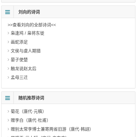
刘向的诗词
>>查看刘向的全部诗词<<
枭逢鸠 / 枭将东徙
画蛇添足
文侯与虞人期猎
晏子使楚
触龙说赵太后
孟母三迁
随机推荐诗词
菊花（唐代·元稹）
赠李白（唐代·杜甫）
赠别太常李博士兼寄两省旧游（唐代·韩翃）