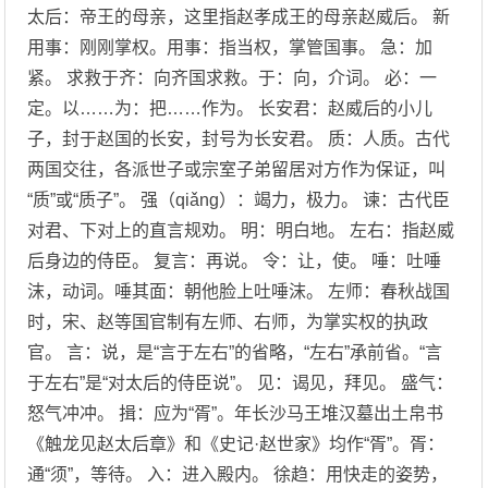
太后：帝王的母亲，这里指赵孝成王的母亲赵威后。 新
用事：刚刚掌权。用事：指当权，掌管国事。 急：加
紧。 求救于齐：向齐国求救。于：向，介词。 必：一
定。以……为：把……作为。 长安君：赵威后的小儿
子，封于赵国的长安，封号为长安君。 质：人质。古代
两国交往，各派世子或宗室子弟留居对方作为保证，叫
“质”或“质子”。 强（qiǎng）：竭力，极力。 谏：古代臣
对君、下对上的直言规劝。 明：明白地。 左右：指赵威
后身边的侍臣。 复言：再说。 令：让，使。 唾：吐唾
沫，动词。唾其面：朝他脸上吐唾沫。 左师：春秋战国
时，宋、赵等国官制有左师、右师，为掌实权的执政
官。 言：说，是“言于左右”的省略，“左右”承前省。“言
于左右”是“对太后的侍臣说”。 见：谒见，拜见。 盛气：
怒气冲冲。 揖：应为“胥”。年长沙马王堆汉墓出土帛书
《触龙见赵太后章》和《史记·赵世家》均作“胥”。胥：
通“须”，等待。 入：进入殿内。 徐趋：用快走的姿势，