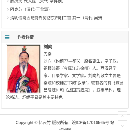
鹧鸪天·代人赋（宋代·辛弃疾）
阿克苏（清代·王曾翼）
清明偕晓因随侍外舅访东四明二首 其一（清代·吴妍因）
作者详情
刘向
先秦
刘向（约前77—前6） 原名更生，字子政，
祖籍沛郡（今属江苏徐州）人。西汉经学
家、目录学家、文学家。刘向的散文主要是
秦疏和校雠古书的“叙录”，较有名的有《谏营
昌陵疏》和《战国策叙录》，叙事简约，理
论畅达、舒缓平易是其主要特色。
Copyright ©
忆云竹
版权所有.
皖ICP备17016565号
站
点地图