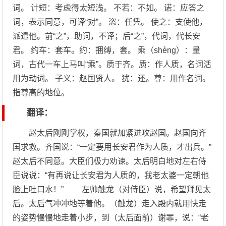
词。 计短：考虑得太短浅。 不若：不如。 诺：应答之
词，表示同意，可译“对”。 恣：任凭。 使之：支使他，
派遣他。前“之”，助词，不译；后“之”，代词，代长安
君。 约车：套车。约：捆缚，套。 乘（shèng）：量
词，古代一车上马叫“乘”。质于齐。质：作人质，名词活
用为动词。 子义：赵国贤人。 犹：还。尊：用作名词。
指尊高的地位。
翻译：
赵太后刚刚掌权，秦国就加紧进攻赵国。赵国向齐
国求救。齐国说：“一定要用长安君作为人质，才出兵。”
赵太后不同意。大臣们极力劝谏。太后明白地对左右侍
臣说说：“有再说让长安君为人质的，我老太婆一定朝他
脸上吐口水！” 左帅触龙（对侍臣）说，希望拜见太
后。太后气冲冲地等着他。（触龙）走入殿内就用快走
的姿势慢慢地走着小步，到（太后面前）谢罪，说：“老