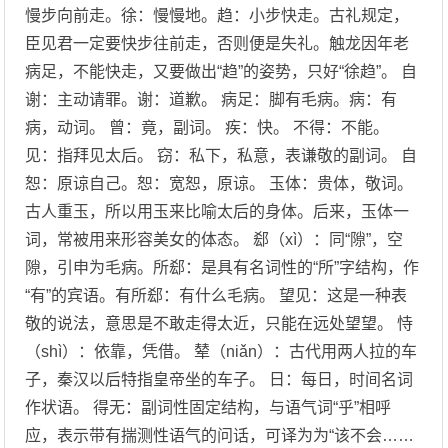
慢步向前走。徐：慢慢地。趋：小步快走。古礼规定，
臣见君一定要快步往前走，否则便是失礼。触龙因年老
病足，不能快走，又要做出“趋”的姿势，只好“徐趋”。 自
谢：主动请罪。谢：道歉。 病足：脚有毛病。病：有
病，动词。 曾：竟，副词。 疾：快。 不得：不能。
见：指拜见太后。 窃：私下，私意，表谦敬的副词。 自
恕：原谅自己。恕：宽恕，原谅。 玉体：贵体，敬词。
古人重玉，所以用玉来比喻太后的身体。后来，玉体一
词，常被用来形容美女的体态。 郄（xì）：同“隙”，空
隙，引申为毛病。所郄：是具有名词性的“所”字结构，作
“有”的宾语。有所郄：有什么毛病。 望见：这是一种表
敬的说法，意思是不敢走得太近，只能在远处望望。 恃
（shì）：依靠，凭借。 辇（niǎn）：古代用两人拉的车
子，秦汉以后特指皇帝坐的车子。 日：每日，时间名词
作状语。 得无：副词性固定结构，与语气词“乎”相呼
应，表示带有揣测性语气的问话，可译为为“该不会……