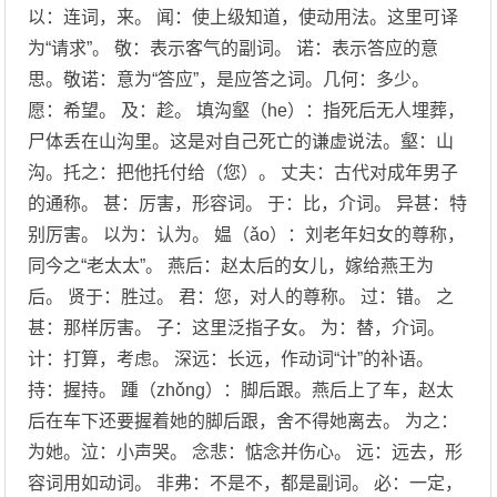
以：连词，来。 闻：使上级知道，使动用法。这里可译
为“请求”。 敬：表示客气的副词。 诺：表示答应的意
思。敬诺：意为“答应”，是应答之词。几何：多少。
愿：希望。 及：趁。 填沟壑（he）：指死后无人埋葬，
尸体丢在山沟里。这是对自己死亡的谦虚说法。壑：山
沟。托之：把他托付给（您）。 丈夫：古代对成年男子
的通称。 甚：厉害，形容词。 于：比，介词。 异甚：特
别厉害。 以为：认为。 媪（ǎo）：刘老年妇女的尊称，
同今之“老太太”。 燕后：赵太后的女儿，嫁给燕王为
后。 贤于：胜过。 君：您，对人的尊称。 过：错。 之
甚：那样厉害。 子：这里泛指子女。 为：替，介词。
计：打算，考虑。 深远：长远，作动词“计”的补语。
持：握持。 踵（zhǒng）：脚后跟。燕后上了车，赵太
后在车下还要握着她的脚后跟，舍不得她离去。 为之：
为她。泣：小声哭。 念悲：惦念并伤心。 远：远去，形
容词用如动词。 非弗：不是不，都是副词。 必：一定，