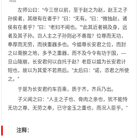
左师公曰：“今三世以前，至于赵之为赵，赵王之子
孙侯者，其继有在者乎？”曰：“无有。”曰：“微独赵，诸
侯有在者乎？”曰：“老妇不闻也。”“此其近者祸及身，远
者及其子孙。岂人主之子孙则必不善哉？位尊而无功，
奉厚而无劳，而挟重器多也。今媪尊长安君之位，而封
之以膏腴之地，多予之重器，而不及今令有功于国，—
旦山陵崩，长安君何以自托于赵？老臣以媪为长安君计
短也，故以为其爱不若燕后。”太后曰：“诺，恣君之所使
之。”
于是为长安君约车百乘，质于齐，齐兵乃出。
子义闻之曰：“人主之子也、骨肉之亲也，犹不能恃
无功之尊、无劳之奉，已守金玉之重也，而况人臣乎。”
注释：