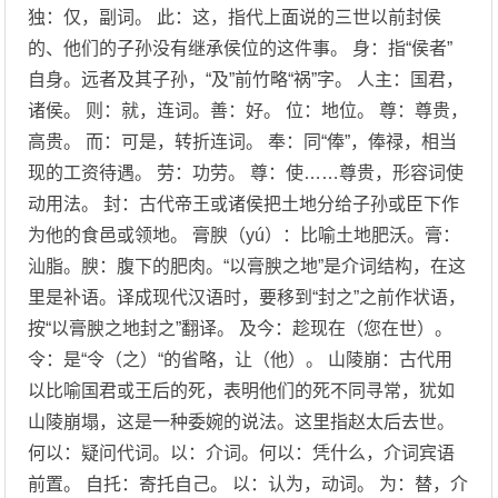
独：仅，副词。 此：这，指代上面说的三世以前封侯
的、他们的子孙没有继承侯位的这件事。 身：指“侯者”
自身。远者及其子孙，“及”前竹略“祸”字。 人主：国君，
诸侯。 则：就，连词。善：好。 位：地位。 尊：尊贵，
高贵。 而：可是，转折连词。 奉：同“俸”，俸禄，相当
现的工资待遇。 劳：功劳。 尊：使……尊贵，形容词使
动用法。 封：古代帝王或诸侯把土地分给子孙或臣下作
为他的食邑或领地。 膏腴（yú）：比喻土地肥沃。膏：
汕脂。腴：腹下的肥肉。“以膏腴之地”是介词结构，在这
里是补语。译成现代汉语时，要移到“封之”之前作状语，
按“以膏腴之地封之”翻译。 及今：趁现在（您在世）。
令：是“令（之）“的省略，让（他）。 山陵崩：古代用
以比喻国君或王后的死，表明他们的死不同寻常，犹如
山陵崩塌，这是一种委婉的说法。这里指赵太后去世。
何以：疑问代词。以：介词。何以：凭什么，介词宾语
前置。 自托：寄托自己。 以：认为，动词。 为：替，介