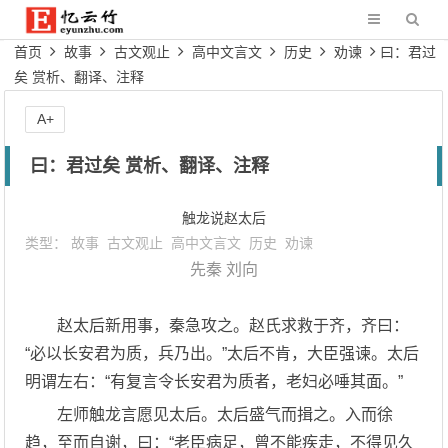
首页
故事
古文观止
高中文言文
历史
劝谏
曰：君过
矣 赏析、翻译、注释
A+
曰：君过矣 赏析、翻译、注释
触龙说赵太后
类型：
故事
古文观止
高中文言文
历史
劝谏
先秦
刘向
赵太后新用事，秦急攻之。赵氏求救于齐，齐曰：
“必以长安君为质，兵乃出。”太后不肯，大臣强谏。太后
明谓左右：“有复言令长安君为质者，老妇必唾其面。”
左师触龙言愿见太后。太后盛气而揖之。入而徐
趋，至而自谢，曰：“老臣病足，曾不能疾走，不得见久