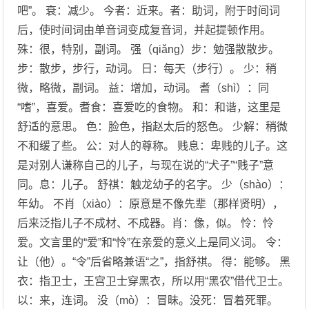
吧”。 衰：减少。 今者：近来。者：助词，附于时间词
后，使时间词由单音词变成复音词，并起提顿作用。
殊：很，特别，副词。 强（qiǎng）步：勉强散散步。
步：散步，步行，动词。 日：每天（步行）。 少：稍
微，略微，副词。 益：增加，动词。 耆（shì）：同
“嗜”，喜爱。耆食：喜爱吃的食物。 和：和谐，这里是
舒适的意思。 色：脸色，指赵太后的怒色。 少解：稍微
不和缓了些。 公：对人的尊称。 贱息：卑贱的儿子。这
是对别人谦称自己的儿子，与现在说的“犬子”“贱子”意
同。息：儿子。 舒祺：触龙幼子的名字。 少（shào）：
年幼。 不肖（xiào）：原意是不像先辈（那样贤明），
后来泛指儿子不成材、不成器。肖：像，似。 怜：怜
爱。文言里的“爱”和“怜”在亲爱的意义上是同义词。 令：
让（他）。“令”后省略兼语“之”，指舒祺。 得：能够。 黑
衣：指卫士，王宫卫士穿黑衣，所以用“黑农”借代卫士。
以：来，连词。 没（mò）：冒昧。没死：冒着死罪。