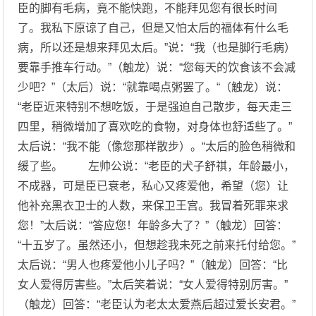
臣的脚有毛病，竟不能快跑，不能拜见您有很长时间
了。我私下原谅了自己，但是又怕太后的福体有什么毛
病，所以还是想来拜见太后。”说：“我（也是脚行毛病）
要靠手推车行动。”（触龙）说：“您每天的饮食该不会减
少吧？”（太后）说：“就靠喝点粥罢了。“（触龙）说：
“老臣近来特别不想吃饭，于是强迫自己散步，每天走三
四里，稍微增加了喜欢吃的食物，对身体也舒适些了。”
太后说：“我不能（像您那样散步）。“太后的脸色稍微和
缓了些。 左帅公说：“老臣的犬子舒祺，年龄最小，
不成器，可是臣已衰老，私心又疼爱他，希望（您）让
他补充黑衣卫士的人数，来保卫王宫。我冒着死罪来求
您！”太后说：“答应您！年龄多大了？”（触龙）回答：
“十五岁了。虽然还小，但想趁我未死之前来托付给您。”
太后说：“男人也疼爱他小儿子吗？”（触龙）回答：“比
女人爱得厉害些。”太后笑着说：“女人爱得特别厉害。”
（触龙）回答：“老臣认为老太太爱燕后超过爱长安君。”