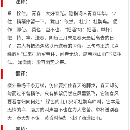
注释：
系：拴住。 青春：大好春光。隐指词人青春年华。 少
住：稍稍停留一下。 犹自：依然。 杜宇：杜鹃鸟。 便
作：即使。 莫也：岂不也。 “把酒”句：把酒，举杯；
把，持、拿。送春，阴历三月末是春天最后离去的日
子，古人有把酒浇愁以示送春的习俗。此句与王灼《点
绛唇》“试来把酒留春住，问春无语，席卷西山雨”写法相
似。 潇潇雨：形容雨势之疾。
翻译：
楼外垂杨千条万缕，仿佛要拴住春天的脚步，春天却匆
匆而过不曾稍停。只有柳絮仍然在风里飘飞，它随春风
要看春归向何处？ 绿色的山川只听杜鹃乌啼叫，它本是
无情的鸟，凄厉的叫声岂不也在为人愁苦。举杯送别春
天，春天却不语，黄昏时候却下起了潇潇细雨。
赏析：