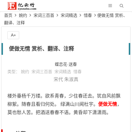
首页
婉约
宋词三百首
宋词精选
惜春
便做无情 赏析、
翻译、注释
A+
便做无情 赏析、翻译、注释
蝶恋花·送春
类型：
婉约
宋词三百首
宋词精选
惜春
宋代
朱淑真
楼外垂杨千万缕。欲系青春，少住春还去。犹自风前飘
柳絮。随春且看归何处。 绿满山川闻杜宇。
便做无情
，
莫也愁人苦。把酒送春春不语。黄昏却下潇潇雨。