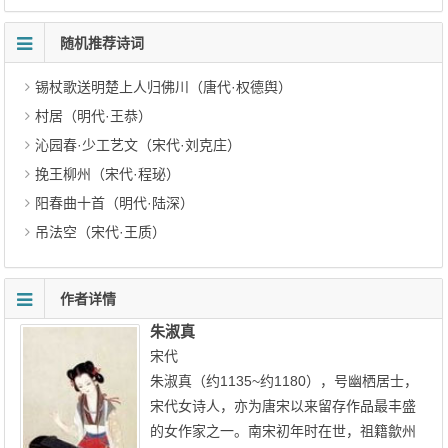
随机推荐诗词
锡杖歌送明楚上人归佛川（唐代·权德舆）
村居（明代·王恭）
沁园春·少工艺文（宋代·刘克庄）
挽王柳州（宋代·程珌）
阳春曲十首（明代·陆深）
吊法空（宋代·王质）
作者详情
朱淑真
宋代
朱淑真（约1135~约1180），号幽栖居士，
宋代女诗人，亦为唐宋以来留存作品最丰盛
的女作家之一。南宋初年时在世，祖籍歙州