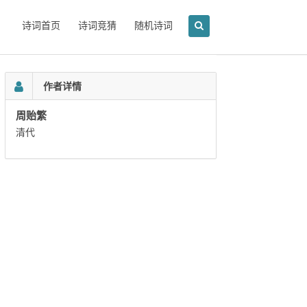
诗词首页
诗词竞猜
随机诗词
作者详情
周贻繁
清代