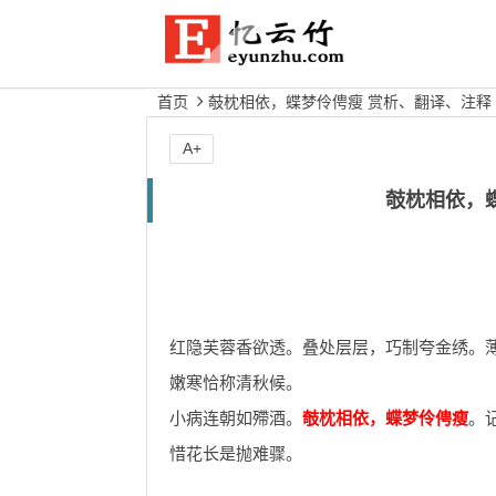
首页
攲枕相依，蝶梦伶俜瘦 赏析、翻译、注释
A+
攲枕相依，
红隐芙蓉香欲透。叠处层层，巧制夸金绣。
嫩寒恰称清秋候。
小病连朝如殢酒。
攲枕相依，蝶梦伶俜瘦
。
惜花长是抛难骤。