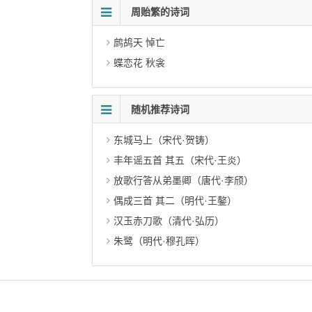
周贻繁的诗词
鹧鸪天 悼亡
蝶恋花 秋衾
随机推荐诗词
东城马上（宋代·贺铸）
丰年谣五首 其五（宋代·王炎）
放歌行答从弟墨卿（唐代·李颀）
偶成三首 其二（明代·王鏊）
汉玉赤刀歌（清代·弘历）
朱鹭（明代·穆孔晖）