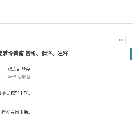
蝶梦伶俜瘦 赏析、翻译、注释
蝶恋花 秋衾
清代
周贻繁
薄薄吴棉轻里就。
记得残春风雨后。