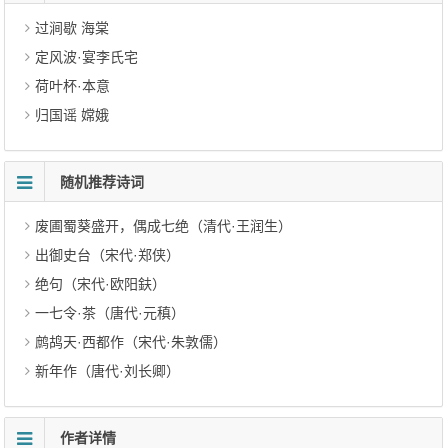
过涧歇 海棠
定风波·宴李氏宅
荷叶杯·本意
归国谣 嫦娥
随机推荐诗词
废圃蜀葵盛开，偶成七绝（清代·王润生）
出御史台（宋代·郑侠）
绝句（宋代·欧阳鈇）
一七令·茶（唐代·元稹）
鹧鸪天·西都作（宋代·朱敦儒）
新年作（唐代·刘长卿）
作者详情