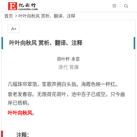
首页
叶叶向秋风 赏析、翻译、注释
A+
叶叶向秋风 赏析、翻译、注释
荷叶杯·本意
清代
曾廉
几幅珠帘翠箔，笙歌声拥白头翁。海霞色映一杯红。
衰老发春容。无限荷花荷叶，池中百子已成空。只今曲
岸已梧桐。
叶叶向秋风
。
注释：