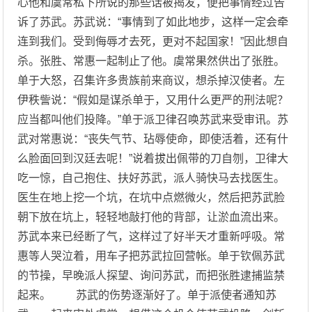
心他和虞常私下所说的那些话被揭发，便把事情经过告
诉了苏武。苏武说：“事情到了如此地步，这样一定会牵
连到我们。受到侮辱才去死，更对不起国家！”因此想自
杀。张胜、常惠一起制止了他。虞常果然供出了张胜。
单于大怒，召集许多贵族前来商议，想杀掉汉使者。左
伊秩訾说：“假如是谋杀单于，又用什么更严的刑法呢？
应当都叫他们投降。”单于派卫律召唤苏武来受审讯。苏
武对常惠说：“丧失气节、玷辱使命，即使活着，还有什
么脸面回到汉廷去呢！”说着拔出佩带的刀自刎，卫律大
吃一惊，自己抱住、扶好苏武，派人骑快马去找医生。
医生在地上挖一个坑，在坑中点燃微火，然后把苏武脸
朝下放在坑上，轻轻地敲打他的背部，让淤血流出来。
苏武本来已经断了气，这样过了好半天才重新呼吸。常
惠等人哭泣着，用车子把苏武拉回营帐。单于钦佩苏武
的节操，早晚派人探望、询问苏武，而把张胜逮捕监禁
起来。 苏武的伤势逐渐好了。单于派使者通知苏