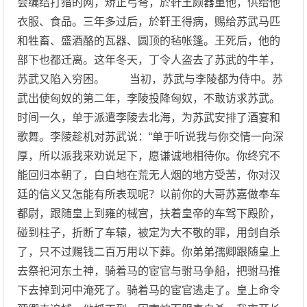
会编结打猎的网，矫正弓弩，於靬王颇器重他，供给他
衣服、食品。三年多过后，於靬王得病，赐给苏武马匹
和牲畜、盛酒酪的瓦器、圆顶的毡帐篷。王死后，他的
部下也都迁离。这年冬天，丁令人盗去了苏武的牛羊，
苏武又陷入穷困。 当初，苏武与李陵都为侍中。苏
武出使匈奴的第二年，李陵投降匈奴，不敢访求苏武。
时间一久，单于派遣李陵去北海，为苏武安排了酒宴和
歌舞。李陵趁机对苏武说：“单于听说我与你交情一向深
厚，所以派我来劝说足下，愿谦诚地相待你。你终究不
能回归本朝了，白白地在荒无人烟的地方受苦，你对汉
廷的信义又怎能有所表现呢？以前你的大哥苏嘉做奉车
都尉，跟随皇上到雍的棫宫，扶着皇帝的车驾下殿阶，
碰到柱子，折断了车辕，被定为大不敬的罪，用剑自杀
了，只不过赐钱二百万用以下葬。你弟弟孺卿跟随皇上
去祭祀河东土神，骑着马的宦官与驸马争船，把驸马推
下去掉到河中淹死了。骑着马的宦官逃走了。皇上命令