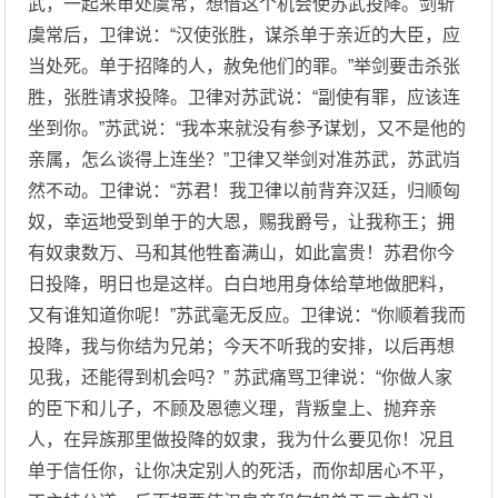
武，一起来审处虞常，想借这个机会使苏武投降。剑斩
虞常后，卫律说：“汉使张胜，谋杀单于亲近的大臣，应
当处死。单于招降的人，赦免他们的罪。”举剑要击杀张
胜，张胜请求投降。卫律对苏武说：“副使有罪，应该连
坐到你。”苏武说：“我本来就没有参予谋划，又不是他的
亲属，怎么谈得上连坐？”卫律又举剑对准苏武，苏武岿
然不动。卫律说：“苏君！我卫律以前背弃汉廷，归顺匈
奴，幸运地受到单于的大恩，赐我爵号，让我称王；拥
有奴隶数万、马和其他牲畜满山，如此富贵！苏君你今
日投降，明日也是这样。白白地用身体给草地做肥料，
又有谁知道你呢！”苏武毫无反应。卫律说：“你顺着我而
投降，我与你结为兄弟；今天不听我的安排，以后再想
见我，还能得到机会吗？” 苏武痛骂卫律说：“你做人家
的臣下和儿子，不顾及恩德义理，背叛皇上、抛弃亲
人，在异族那里做投降的奴隶，我为什么要见你！况且
单于信任你，让你决定别人的死活，而你却居心不平，