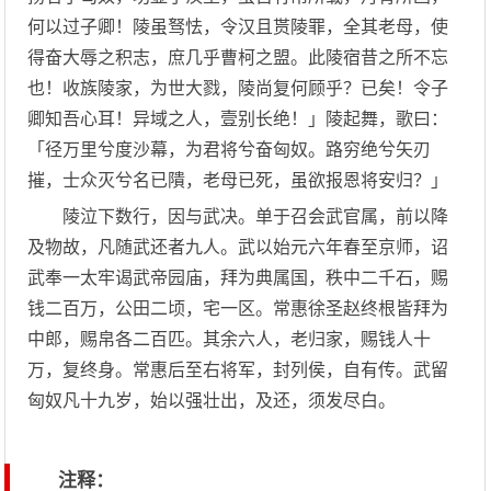
何以过子卿！陵虽驽怯，令汉且贳陵罪，全其老母，使
得奋大辱之积志，庶几乎曹柯之盟。此陵宿昔之所不忘
也！收族陵家，为世大戮，陵尚复何顾乎？已矣！令子
卿知吾心耳！异域之人，壹别长绝！」陵起舞，歌曰：
「径万里兮度沙幕，为君将兮奋匈奴。路穷绝兮矢刃
摧，士众灭兮名已隤，老母已死，虽欲报恩将安归？」
陵泣下数行，因与武决。单于召会武官属，前以降
及物故，凡随武还者九人。武以始元六年春至京师，诏
武奉一太牢谒武帝园庙，拜为典属国，秩中二千石，赐
钱二百万，公田二顷，宅一区。常惠徐圣赵终根皆拜为
中郎，赐帛各二百匹。其余六人，老归家，赐钱人十
万，复终身。常惠后至右将军，封列侯，自有传。武留
匈奴凡十九岁，始以强壮出，及还，须发尽白。
注释：