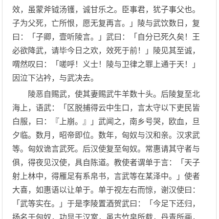
效，虽蒙斧钺汤镬，诚甘乐之。臣事君，犹子事父也。
子为父死，亡所恨，愿无复再言。」陵与武饮数日，复
曰：「子卿，壹听陵言。」武曰：「自分已死久矣！王
必欲降武，请毕今日之欢，效死于前！」陵见其至诚，
喟然叹曰：「嗟呼！义士！陵与卫律之罪上通于天！」
因泣下沾衿，与武决去。
陵恶自赐武，使其妻赐武牛羊数十头。后陵复至北
海上，语武：「区脱捕得云中生口，言太守以下吏民皆
白服，曰：『上崩。』」武闻之，南乡号哭，欧血，旦
夕临。数月，昭帝即位。数年，匈奴与汉和亲。汉求武
等。匈奴诡言武死。后汉使复至匈奴。常惠请其守者与
俱，得夜见汉使，具自陈道。教使者谓单于言：「天子
射上林中，得雁足有系帛书，言武等在某泽中。」使者
大喜，如惠语以让单于。单于视左右而惊，谢汉使曰：
「武等实在。」于是李陵置酒贺武曰：「今足下还归，
扬名于匈奴，功显于汉室，虽古竹帛所载，丹青所画，