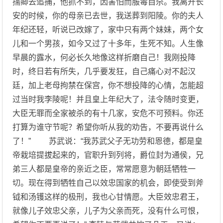
孺卿去追捕，他抓不到，因害怕而服毒自杀。我离开长
安的时候，你的母亲已去世，我送葬到阳陵。你的夫人
年纪还轻，听说已改嫁了，家中只有两个妹妹，两个女
儿和一个男孩，如今又过了十多年，生死不知。人生像
早晨的露水，何必长久地像这样折磨自己！我刚投降
时，终日若有所失，几乎要发狂，自己痛心对不起汉
廷，加上老母拘禁在保宫，你不想投降的心情，怎能超
过当时我李陵呢！并且皇上年纪大了，法令随时变更，
大臣无罪而全家被杀的有十几家，安危不可预料。你还
打算为谁守节呢？希望你听从我的劝告，不要再说什么
了！” 苏武说：“我苏武父子无功劳和恩德，都是皇
帝栽培提拔起来的，官职升到列将，爵位封为通侯，兄
弟三人都是皇帝的亲近之臣，常常愿意为朝廷牺牲一
切。现在得到牺牲自己以效忠国家的机会，即使受到斧
钺和汤镬这样的极刑，我也心甘情愿。大臣效忠君王，
就像儿子效忠父亲，儿子为父亲而死，没有什么可恨，