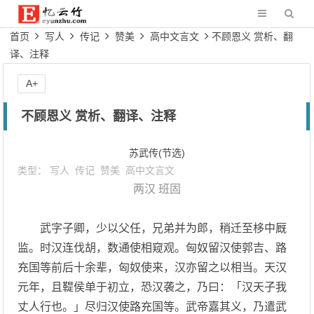
首页
写人
传记
赞美
高中文言文
不顾恩义 赏析、翻
译、注释
A+
不顾恩义 赏析、翻译、注释
苏武传(节选)
类型：
写人
传记
赞美
高中文言文
两汉
班固
武字子卿，少以父任，兄弟并为郎，稍迁至栘中厩
监。时汉连伐胡，数通使相窥观。匈奴留汉使郭吉、路
充国等前后十余辈，匈奴使来，汉亦留之以相当。天汉
元年，且鞮侯单于初立，恐汉袭之，乃曰：「汉天子我
丈人行也。」尽归汉使路充国等。武帝嘉其义，乃遣武