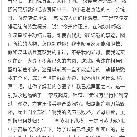
着帛书，上面说苏武等人在北海。”汉使者万分高兴，按
照常惠所教的话去责问单于。单于看着身边的人十分惊
讶，向汉使道歉说：“苏武等人的确还活着。”于是李陵安
排酒筵向苏武祝贺，说：“今天你还归，在匈奴中扬名，
在汉皇族中功绩显赫。即使古代史书所记载的事迹，图
画所绘的人物，怎能超过你！我李陵虽然无能和胆怯，
假如汉廷姑且宽恕我的罪过，不杀我的老母，使我能实
现在奇耻大辱下积蓄已久的志愿，这就同曹沫在柯邑订
盟可能差不多，这是以前所一直不能忘记的！逮捕杀戮
我的全家，成为当世的奇耻大辱，我还再顾念什么呢？
算了吧，让你了解我的心罢了！我已成异国之人，这一
别就永远隔绝了！”李陵起舞，唱道：“走过万里行程啊穿
过了沙漠，为君王带兵啊奋战匈奴。归路断绝啊刀箭毁
坏，兵士们全部死亡啊我的名声已败坏。老母已死，虽
想报恩何处归！” 李陵泪下纵横，于是同苏武永别。
单于召集苏武的部下，除了以前已经投降和死亡的，总