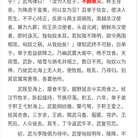
乎？」武骂律曰：「汝为人臣子，
不顾恩义
，畔主背
亲，为降虏于蛮夷，何以女为见？且单于信女，使决人
死生，不平心持正，反欲斗两主观祸败。南越杀汉使
者，屠为九郡；宛王杀汉使者，头县北阙；朝鲜杀汉使
者，即时诛灭。独匈奴未耳。若知我不降明，欲令两国
相攻，匈奴之祸，从我始矣！」律知武终不可胁，白单
于。单于愈益欲降之。乃幽武置大窖中，绝不饮食。天
雨雪。武卧，啮雪与旃毛并咽之，数日不死。匈奴以为
神，乃徙武北海上无人处，使牧羝。羝乳，乃得归。别
其官属常惠等，各置他所。
武既至海上，廪食不至，掘野鼠去屮实而食之。杖
汉节牧羊，卧起操持，节旄尽落。积五、六年，单于弟
于靬王弋射海上。武能网纺缴，檠弓弩，于靬王爱之，
给其衣食。三岁余，王病，赐武马畜、服匿、穹庐。王
死后，人众徙去。其冬，丁令盗武牛羊，武复穷厄。
初，武与李陵俱为侍中。武使匈奴明年，陵降，不