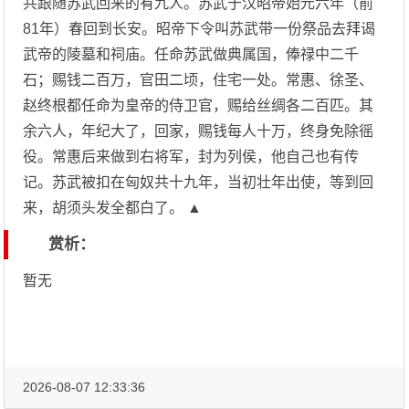
共跟随苏武回来的有九人。苏武于汉昭帝始元六年（前
81年）春回到长安。昭帝下令叫苏武带一份祭品去拜谒
武帝的陵墓和祠庙。任命苏武做典属国，俸禄中二千
石；赐钱二百万，官田二顷，住宅一处。常惠、徐圣、
赵终根都任命为皇帝的侍卫官，赐给丝绸各二百匹。其
余六人，年纪大了，回家，赐钱每人十万，终身免除徭
役。常惠后来做到右将军，封为列侯，他自己也有传
记。苏武被扣在匈奴共十九年，当初壮年出使，等到回
来，胡须头发全都白了。 ▲
赏析：
暂无
2026-08-07 12:33:36