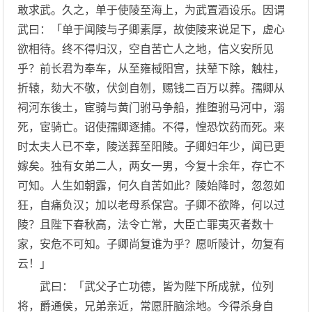
敢求武。久之，单于使陵至海上，为武置酒设乐。因谓
武曰：「单于闻陵与子卿素厚，故使陵来说足下，虚心
欲相待。终不得归汉，空自苦亡人之地，信义安所见
乎？前长君为奉车，从至雍棫阳宫，扶辇下除，触柱，
折辕，劾大不敬，伏剑自刎，赐钱二百万以葬。孺卿从
祠河东後土，宦骑与黄门驸马争船，推堕驸马河中，溺
死，宦骑亡。诏使孺卿逐捕。不得，惶恐饮药而死。来
时太夫人已不幸，陵送葬至阳陵。子卿妇年少，闻已更
嫁矣。独有女弟二人，两女一男，今复十余年，存亡不
可知。人生如朝露，何久自苦如此？陵始降时，忽忽如
狂，自痛负汉；加以老母系保宫。子卿不欲降，何以过
陵？且陛下春秋高，法令亡常，大臣亡罪夷灭者数十
家，安危不可知。子卿尚复谁为乎？愿听陵计，勿复有
云！」
武曰：「武父子亡功德，皆为陛下所成就，位列
将，爵通侯，兄弟亲近，常愿肝脑涂地。今得杀身自