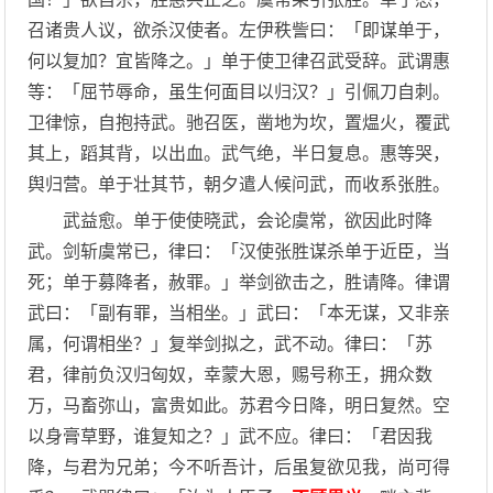
召诸贵人议，欲杀汉使者。左伊秩訾曰：「即谋单于，
何以复加？宜皆降之。」单于使卫律召武受辞。武谓惠
等：「屈节辱命，虽生何面目以归汉？」引佩刀自刺。
卫律惊，自抱持武。驰召医，凿地为坎，置煴火，覆武
其上，蹈其背，以出血。武气绝，半日复息。惠等哭，
舆归营。单于壮其节，朝夕遣人候问武，而收系张胜。
武益愈。单于使使晓武，会论虞常，欲因此时降
武。剑斩虞常已，律曰：「汉使张胜谋杀单于近臣，当
死；单于募降者，赦罪。」举剑欲击之，胜请降。律谓
武曰：「副有罪，当相坐。」武曰：「本无谋，又非亲
属，何谓相坐？」复举剑拟之，武不动。律曰：「苏
君，律前负汉归匈奴，幸蒙大恩，赐号称王，拥众数
万，马畜弥山，富贵如此。苏君今日降，明日复然。空
以身膏草野，谁复知之？」武不应。律曰：「君因我
降，与君为兄弟；今不听吾计，后虽复欲见我，尚可得