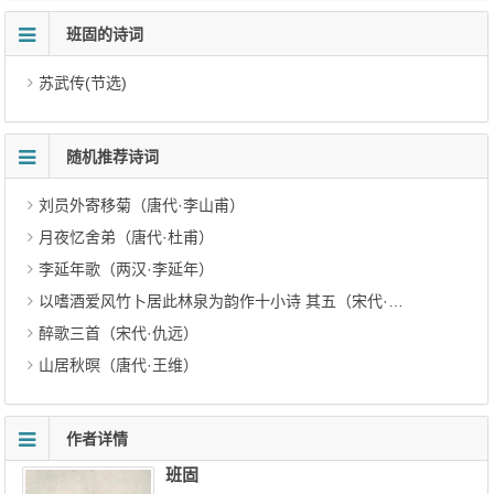
班固的诗词
苏武传(节选)
随机推荐诗词
刘员外寄移菊（唐代·李山甫）
月夜忆舍弟（唐代·杜甫）
李延年歌（两汉·李延年）
以嗜酒爱风竹卜居此林泉为韵作十小诗 其五（宋代·方岳）
醉歌三首（宋代·仇远）
山居秋暝（唐代·王维）
作者详情
班固