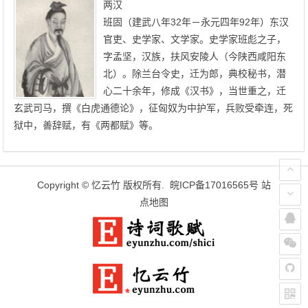
两汉
班固（建武八年32年－永元四年92年）东汉
官吏、史学家、文学家。史学家班彪之子，
字孟坚，汉族，扶风安陵人（今陕西咸阳东
北）。除兰台令史，迁为郎，典校秘书，潜
心二十余年，修成《汉书》，当世重之，迁
玄武司马，撰《白虎通德论》，征匈奴为中护军，兵败受牵连，死
狱中，善辞赋，有《两都赋》等。
Copyright ©
忆云竹
版权所有.
皖ICP备17016565号
站
点地图