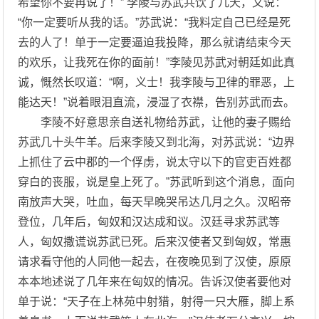
希望你不要再说了！” 李陵与苏武共饮了几天，又说：
“你一定要听从我的话。”苏武说：“我料定自己已经是死
去的人了！单于一定要逼迫我投降，那么就请结束今天
的欢乐，让我死在你的面前！”李陵见苏武对朝廷如此真
诚，慨然长叹道：“啊，义士！我李陵与卫律的罪恶，上
能达天！”说着眼泪直流，浸湿了衣襟，告别苏武而去。
李陵不好意思亲自送礼物给苏武，让他的妻子赐给
苏武几十头牛羊。后来李陵又到北海，对苏武说：“边界
上抓住了云中郡的一个俘虏，说太守以下的官吏百姓都
穿白的丧服，说是皇上死了。”苏武听到这个消息，面向
南放声大哭，吐血，每天早晚哭吊达几月之久。汉昭帝
登位，几年后，匈奴和汉达成和议。汉廷寻求苏武等
人，匈奴撒谎说苏武已死。后来汉使者又到匈奴，常惠
请求看守他的人同他一起去，在夜晚见到了汉使，原原
本本地述说了几年来在匈奴的情况。告诉汉使者要他对
单于说：“天子在上林苑中射猎，射得一只大雁，脚上系