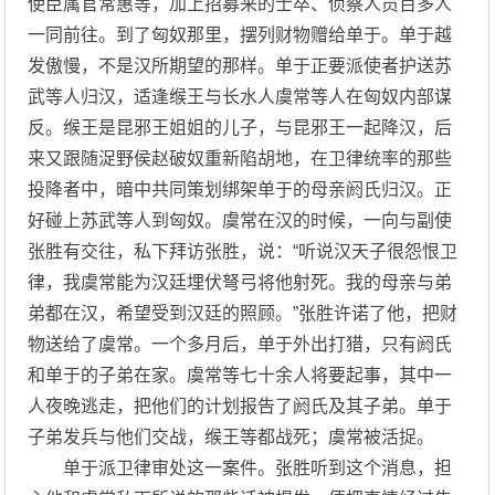
使臣属官常惠等，加上招募来的士卒、侦察人员百多人
一同前往。到了匈奴那里，摆列财物赠给单于。单于越
发傲慢，不是汉所期望的那样。单于正要派使者护送苏
武等人归汉，适逢缑王与长水人虞常等人在匈奴内部谋
反。缑王是昆邪王姐姐的儿子，与昆邪王一起降汉，后
来又跟随浞野侯赵破奴重新陷胡地，在卫律统率的那些
投降者中，暗中共同策划绑架单于的母亲阏氏归汉。正
好碰上苏武等人到匈奴。虞常在汉的时候，一向与副使
张胜有交往，私下拜访张胜，说：“听说汉天子很怨恨卫
律，我虞常能为汉廷埋伏弩弓将他射死。我的母亲与弟
弟都在汉，希望受到汉廷的照顾。”张胜许诺了他，把财
物送给了虞常。一个多月后，单于外出打猎，只有阏氏
和单于的子弟在家。虞常等七十余人将要起事，其中一
人夜晚逃走，把他们的计划报告了阏氏及其子弟。单于
子弟发兵与他们交战，缑王等都战死；虞常被活捉。
单于派卫律审处这一案件。张胜听到这个消息，担