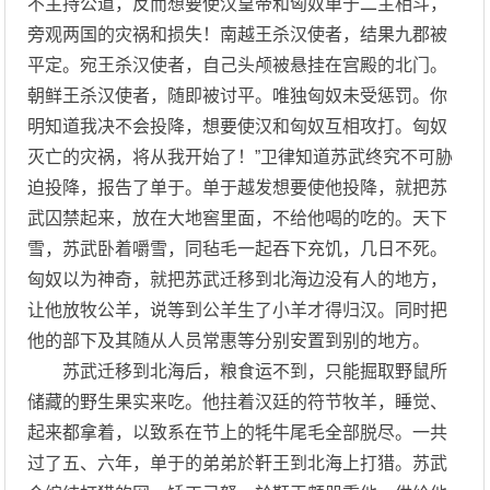
不主持公道，反而想要使汉皇帝和匈奴单于二主相斗，
旁观两国的灾祸和损失！南越王杀汉使者，结果九郡被
平定。宛王杀汉使者，自己头颅被悬挂在宫殿的北门。
朝鲜王杀汉使者，随即被讨平。唯独匈奴未受惩罚。你
明知道我决不会投降，想要使汉和匈奴互相攻打。匈奴
灭亡的灾祸，将从我开始了！”卫律知道苏武终究不可胁
迫投降，报告了单于。单于越发想要使他投降，就把苏
武囚禁起来，放在大地窖里面，不给他喝的吃的。天下
雪，苏武卧着嚼雪，同毡毛一起吞下充饥，几日不死。
匈奴以为神奇，就把苏武迁移到北海边没有人的地方，
让他放牧公羊，说等到公羊生了小羊才得归汉。同时把
他的部下及其随从人员常惠等分别安置到别的地方。
苏武迁移到北海后，粮食运不到，只能掘取野鼠所
储藏的野生果实来吃。他拄着汉廷的符节牧羊，睡觉、
起来都拿着，以致系在节上的牦牛尾毛全部脱尽。一共
过了五、六年，单于的弟弟於靬王到北海上打猎。苏武