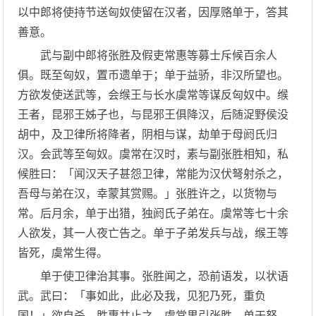
以中郎将使持节送匈奴使留在汉者，因厚赂单于，答其
善意。
武与副中郎将张胜及假吏常惠等募士斥候百余人
俱。既至匈奴，置币遗单于；单于益骄，非汉所望也。
方欲发使送武等，会缑王与长水虞常等谋反匈奴中。缑
王者，昆邪王姊子也，与昆邪王俱降汉，后随浞野侯没
胡中，及卫律所将降者，阴相与谋，劫单于母阏氏归
汉。会武等至匈奴。虞常在汉时，素与副张胜相知，私
候胜曰：「闻汉天子甚怨卫律，常能为汉伏弩射杀之，
吾母与弟在汉，幸蒙其赏赐。」张胜许之，以货物与
常。后月余，单于出猎，独阏氏子弟在。虞常等七十余
人欲发，其一人夜亡告之。单于子弟发兵与战，缑王等
皆死，虞常生得。
单于使卫律治其事。张胜闻之，恐前语发，以状语
武。武曰：「事如此，此必及我，见犯乃死，重负
国！」欲自杀，胜惠共止之。虞常果引张胜。单于怒，