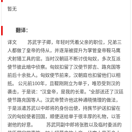
暂无
翻译：
译文 苏武字子卿，年轻时凭着父亲的职位，兄弟三
人都做了皇帝的侍从，并逐渐被提升为掌管皇帝鞍马鹰
犬射猎工具的官。当时汉朝廷不断讨伐匈奴，多次互派
使节彼此暗中侦察。匈奴扣留了汉使节郭吉、路充国等
前后十余批人。匈奴使节前来，汉朝庭也扣留他们以相
抵。 公元前100年，且鞮刚刚立为单于，唯恐受到汉的
袭击，于是说：“汉皇帝，是我的长辈。”全部送还了汉廷
使节路充国等人。汉武帝赞许他这种通晓情理的做法，
于是派遣苏武以中郎将的身份出使，持旄节护送扣留在
汉的匈奴使者回国，顺便送给单于很丰厚的礼物，以答
谢他的好意。 苏武同副中郎将张胜以及临时委派的