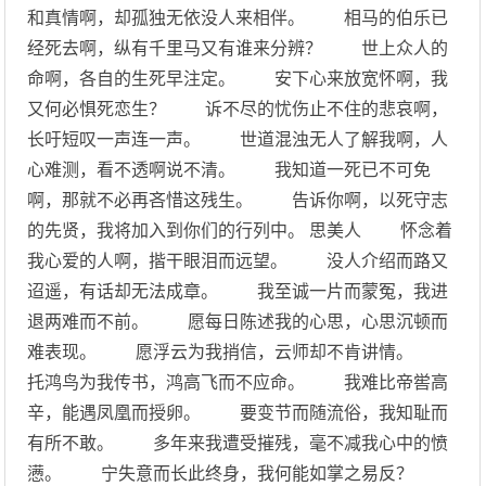
和真情啊，却孤独无依没人来相伴。 相马的伯乐已
经死去啊，纵有千里马又有谁来分辨？ 世上众人的
命啊，各自的生死早注定。 安下心来放宽怀啊，我
又何必惧死恋生？ 诉不尽的忧伤止不住的悲哀啊，
长吁短叹一声连一声。 世道混浊无人了解我啊，人
心难测，看不透啊说不清。 我知道一死已不可免
啊，那就不必再吝惜这残生。 告诉你啊，以死守志
的先贤，我将加入到你们的行列中。 思美人 怀念着
我心爱的人啊，揩干眼泪而远望。 没人介绍而路又
迢遥，有话却无法成章。 我至诚一片而蒙冤，我进
退两难而不前。 愿每日陈述我的心思，心思沉顿而
难表现。 愿浮云为我捎信，云师却不肯讲情。
托鸿鸟为我传书，鸿高飞而不应命。 我难比帝喾高
辛，能遇凤凰而授卵。 要变节而随流俗，我知耻而
有所不敢。 多年来我遭受摧残，毫不减我心中的愤
懑。 宁失意而长此终身，我何能如掌之易反？