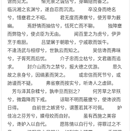
谤而见尤。 惭光景之诚信兮，身幽隐而备之。
临沅湘之玄渊兮，遂自忍而沉流。 卒没身而绝名
兮，惜壅君之不昭。 君无度而弗察兮，使芳草为薮
幽。 焉舒情而抽信兮，恬死亡而不聊。 独障壅
而弊隐兮，使贞臣为无由。 闻百里之为虏兮，伊尹
烹于庖厨。 吕望屠于朝歌兮，宁戚歌而饭牛。
不逢汤武与桓缪兮，世孰云而知之。 吴信谗而弗味
兮，子胥死而后忧。 介子忠而立枯兮，文君寤而追
求。 封介山而为之禁兮，报大德之优游。 思久
故之亲身兮，因缟素而哭之。 或忠信而死节兮，或
訑谩而不疑。 弗省察而按实兮，听谗人之虚辞。
芳与泽其杂糅兮，孰申旦而别之？ 何芳草之早殀
兮，微霜降而下戒。 谅聪不明而蔽壅兮，使谗谀而
日得。 自前世之嫉贤兮，谓蕙若其不可佩。 妒
佳冶之芬芳兮，嫫母姣而自好。 虽有西施之美容
兮，谗妒入以自代。 愿陈情以白行兮，得罪过之不