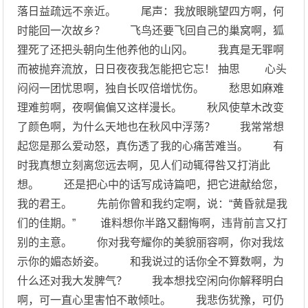
落日益疏远不亲近。 尾声：我放眼眺望四方啊，何
时能回一次故乡？ 飞鸟还要飞回自己的巢窝啊，狐
狸死了还把头朝向生他养他的山冈。 我真是无罪啊
而被抛弃流放，日日夜夜我怎能把它忘！ 抽思 心头
闷闷一团忧思啊，独自长叹倍增忧伤。 愁思如麻难
理难剪啊，夜啊偏偏又这样漫长。 秋风使草木改变
了颜色啊，为什么天地也在秋风中浮荡？ 我常常想
起您是那么爱动怒，真伤透了我的心痛苦难当。 有
时我真想立刻离您远去啊，见人们动辄得咎又打消此
想。 还是把心中的话写成诗篇吧，把它进献给您，
我的君王。 先前你曾和我约定啊，说：“黄昏就是我
们的佳期。” 谁料想你半路又翻悔啊，违背前言又打
别的主意。 你对我夸耀你的美貌丽容啊，你对我炫
示你的媚态娇姿。 和我说过的话你全不算数啊，为
什么还对我大发脾气？ 我本想找空闲向你解释明白
啊，可一直心里害怕不敢倾吐。 我悲伤犹豫，可仍