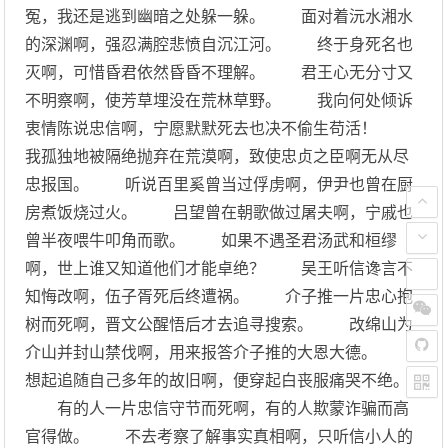
冤，我还是逃到幽暗之处躲一躲。 面对着沅水湘水
的深渊啊，强忍满腔悲愤自沉江河。 终于身死名也
灭啊，可惜昏君依然昏昏不理解。 君王心无分寸又
不明察啊，使芳草埋没在荒林草野。 我向何处倾诉
衷情陈说忠信啊，宁愿默默死去也决不偷生苟活！
我孤独地被隔绝抛弃在荒漠啊，致使忠贞之臣啊无从尽
忠报国。 听说百里奚曾当过俘虏啊，伊尹也曾在厨
房煮饭烧过火。 吕望曾在朝歌做过屠夫啊，宁戚也
曾半夜喂牛叩角而歌。 如果不遇圣君汤武和桓缪
啊，世上谁又知道他们才能卓绝？ 吴王听信谗言不
知悔改啊，伍子胥死后终遭祸。 介子推一片忠心抱
树而死啊，晋文公醒悟后才去追寻搜索。 改绵山为
介山并封山禁伐啊，用来报答介子推的大恩大德。
想起追随自己多年的故旧啊，便穿起白丧服痛哭不绝。
有的人一片忠信守节而死啊，有的人欺蒙诈骗而高
官得做。 不去考察了解事实真相啊，只听信小人的