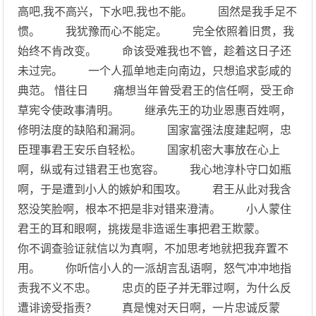
高吧,我不高兴，下水吧,我也不能。 固然是我手足不
惯。 我犹豫而心不能定。 完全依照着旧贯，我
始终不肯改变。 命该受难我也不管，趁着这日子还
未过完。 一个人孤单地走向南边，只想追求彭咸的
典范。 惜往日 痛想当年曾受君王的信任啊，受王命
草宪令使政事清明。 继承先王的功业恩惠百姓啊，
修明法度的缺陷和漏洞。 国家富强法度建起啊，忠
臣理事君王安乐自轻松。 国家机密大事放在心上
啊，纵或有过错君王也宽容。 我心地淳朴守口如瓶
啊，于是遭到小人的嫉妒和围攻。 君王从此对我含
怒没笑脸啊，根本不把是非对错来澄清。 小人蒙住
君王的耳和眼啊，挑拨是非造谣生事把君王欺蒙。
你不调查验证就信以为真啊，不加思考地就把我弃置不
用。 你听信小人的一派胡言乱语啊，怒气冲冲地指
责我不义不忠。 忠贞的臣子并无罪过啊，为什么反
遭诽谤受指责？ 真是愧对天日啊，一片忠诚反蒙