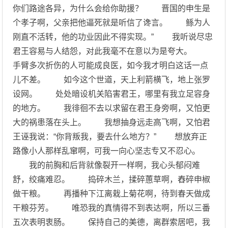
你们路途各异，为什么会给你助援？ 晋国的申生是
个孝子啊，父亲把他逼死就是听信了谗言。 鲧为人
刚直不活转，他的功业因此不得实现。” 我听说尽忠
君王容易与人结怨，对此我毫不在意以为是夸大。
手臂多次折伤的人可能成良医，如今我才明白这话一点
儿不差。 如今这个世道，天上利箭横飞，地上张罗
设网。 处处暗设机关陷害君王，哪里有我立足容身
的地方。 我徘徊不去以求留在君王身旁啊，又怕更
大的祸患落在头上。 我想抽身远走高飞啊，又怕君
王诬我说：“你背叛我，要去什么地方？” 想放弃正
路像小人那样乱窜啊，可我一向心坚志专又不忍心。
我的前胸和后背就像裂开一样啊，我心头郁闷难
舒，绞痛难忍。 捣碎木兰，揉碎蕙草啊，舂碎申椒
做干粮。 再播种下江离栽上菊花啊，待到春天做成
干粮芬芳。 唯恐我的真情得不到表达啊，所以三番
五次表明衷肠。 保持自己的美德，离群索居吧，我