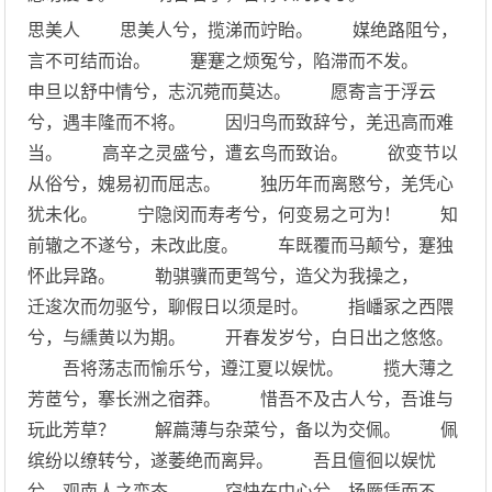
思美人 思美人兮，揽涕而竚眙。 媒绝路阻兮，
言不可结而诒。 蹇蹇之烦冤兮，陷滞而不发。
申旦以舒中情兮，志沉菀而莫达。 愿寄言于浮云
兮，遇丰隆而不将。 因归鸟而致辞兮，羌迅高而难
当。 高辛之灵盛兮，遭玄鸟而致诒。 欲变节以
从俗兮，媿易初而屈志。 独历年而离愍兮，羌凭心
犹未化。 宁隐闵而寿考兮，何变易之可为！ 知
前辙之不遂兮，未改此度。 车既覆而马颠兮，蹇独
怀此异路。 勒骐骥而更驾兮，造父为我操之，
迁逡次而勿驱兮，聊假日以须是时。 指嶓冢之西隈
兮，与纁黄以为期。 开春发岁兮，白日出之悠悠。
吾将荡志而愉乐兮，遵江夏以娱忧。 揽大薄之
芳茝兮，搴长洲之宿莽。 惜吾不及古人兮，吾谁与
玩此芳草？ 解萹薄与杂菜兮，备以为交佩。 佩
缤纷以缭转兮，遂萎绝而离异。 吾且儃徊以娱忧
兮，观南人之变态。 窃快在中心兮，扬厥凭而不