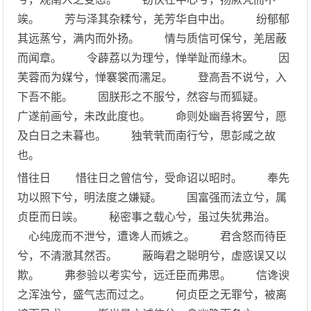
竢。 芳与泽其杂糅兮，羌芳华自中出。 纷郁郁
其远蒸兮，满内而外扬。 情与质信可保兮，羌居蔽
而闻章。 令薜荔以为理兮，惮举趾而缘木。 因
芙蓉而为媒兮，惮褰裳而濡足。 登高吾不说兮，入
下吾不能。 固朕形之不服兮，然容与而狐疑。
广遂前画兮，未改此度也。 命则处幽吾将罢兮，愿
及白日之未暮也。 独茕茕而南行兮，思彭咸之故
也。
惜往日 惜往日之曾信兮，受命诏以昭时。 奉先
功以照下兮，明法度之嫌疑。 国富强而法立兮，属
贞臣而日竢。 秘密事之载心兮，虽过失犹弗治。
心纯庞而不泄兮，遭谗人而嫉之。 君含怒而待臣
兮，不清澈其然否。 蔽晦君之聪明兮，虚惑误又以
欺。 弗参验以考实兮，远迁臣而弗思。 信谗谀
之浑浊兮，盛气志而过之。 何贞臣之无罪兮，被离