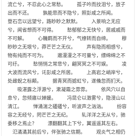
流亡兮，不忍此心之常愁。 孤子吟而抆泪兮，放子
出而不还。 孰能思而不隐兮，照彭咸之所闻。
登石峦以远望兮，路眇眇之默默。 入景响之无应
兮，闻省想而不可得。 愁郁郁之无快兮，居戚戚而
不可解。 心鞿羁而不开兮，气缭转而自缔。 穆
眇眇之无垠兮，莽芒芒之无仪。 声有隐而相感兮，
物有纯而不可为。 邈漫漫之不可量兮，缥绵绵之不
可纡。 愁悄悄之常悲兮，翩冥冥之不可娱。 凌
大波而流风兮，讬彭咸之所居。 上高岩之峭岸兮，
处雌蜺之标颠。 据青冥而摅虹兮，遂儵忽而扪天。
吸湛露之浮源兮，漱凝霜之雰雰。 依风穴以自
息兮，忽倾寤以婵媛。 冯昆仑以澂雾兮，隐渂山以
清江。 惮涌湍之礚礚兮，听波声之汹汹。 纷容
容之无经兮，罔芒芒之无纪。 轧洋洋之无从兮，驰
委移之焉止？ 漂翻翻其上下兮，翼遥遥其左右。
氾潏潏其前后兮，伴张驰之信期。 观炎气之相仍