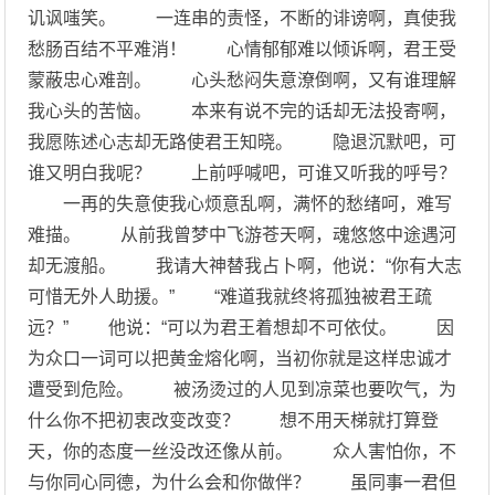
讥讽嗤笑。 一连串的责怪，不断的诽谤啊，真使我
愁肠百结不平难消！ 心情郁郁难以倾诉啊，君王受
蒙蔽忠心难剖。 心头愁闷失意潦倒啊，又有谁理解
我心头的苦恼。 本来有说不完的话却无法投寄啊，
我愿陈述心志却无路使君王知晓。 隐退沉默吧，可
谁又明白我呢？ 上前呼喊吧，可谁又听我的呼号？
一再的失意使我心烦意乱啊，满怀的愁绪呵，难写
难描。 从前我曾梦中飞游苍天啊，魂悠悠中途遇河
却无渡船。 我请大神替我占卜啊，他说：“你有大志
可惜无外人助援。” “难道我就终将孤独被君王疏
远？” 他说：“可以为君王着想却不可依仗。 因
为众口一词可以把黄金熔化啊，当初你就是这样忠诚才
遭受到危险。 被汤烫过的人见到凉菜也要吹气，为
什么你不把初衷改变改变？ 想不用天梯就打算登
天，你的态度一丝没改还像从前。 众人害怕你，不
与你同心同德，为什么会和你做伴？ 虽同事一君但