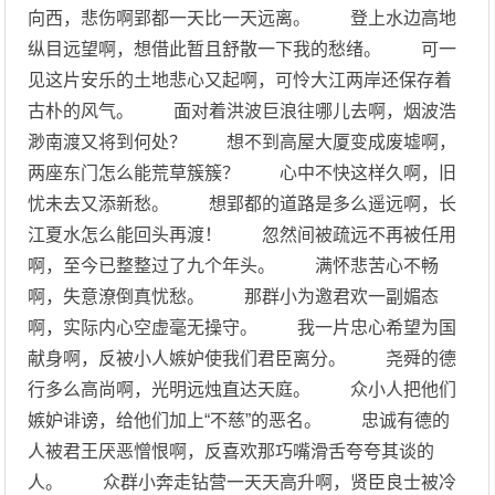
向西，悲伤啊郢都一天比一天远离。 登上水边高地
纵目远望啊，想借此暂且舒散一下我的愁绪。 可一
见这片安乐的土地悲心又起啊，可怜大江两岸还保存着
古朴的风气。 面对着洪波巨浪往哪儿去啊，烟波浩
渺南渡又将到何处？ 想不到高屋大厦变成废墟啊，
两座东门怎么能荒草簇簇？ 心中不快这样久啊，旧
忧未去又添新愁。 想郢都的道路是多么遥远啊，长
江夏水怎么能回头再渡！ 忽然间被疏远不再被任用
啊，至今已整整过了九个年头。 满怀悲苦心不畅
啊，失意潦倒真忧愁。 那群小为邀君欢一副媚态
啊，实际内心空虚毫无操守。 我一片忠心希望为国
献身啊，反被小人嫉妒使我们君臣离分。 尧舜的德
行多么高尚啊，光明远烛直达天庭。 众小人把他们
嫉妒诽谤，给他们加上“不慈”的恶名。 忠诚有德的
人被君王厌恶憎恨啊，反喜欢那巧嘴滑舌夸夸其谈的
人。 众群小奔走钻营一天天高升啊，贤臣良士被冷