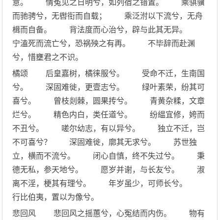
意。 情冤见之日明兮，如列宿之错置。 乘骐骥
而驰骋兮，无辔衔而自载； 乘泛泭以下流兮，无舟
楫而自备。 背法度而心治兮，辟与此其无异。
宁溘死而流亡兮，恐祸殃之有再。 不毕辞而赴渊
兮，惜壅君之不识。
橘颂 后皇嘉树，橘徕服兮。 受命不迁，生南国
兮。 深固难徙，更壹志兮。 绿叶素荣，纷其可
喜兮。 曾枝剡棘，圆果抟兮。 青黄杂糅，文章
烂兮。 精色内白，类任道兮。 纷緼宜修，姱而
不丑兮。 嗟尔幼志，有以异兮。 独立不迁，岂
不可喜兮？ 深固难徙，廓其无求兮。 苏世独
立，横而不流兮。 闭心自慎，终不失过兮。 秉
德无私，参天地兮。 愿岁并谢，与长友兮。 淑
离不淫，梗其有理兮。 年岁虽少，可师长兮。
行比伯夷，置以为像兮。
悲回风 悲回风之摇蕙兮，心冤结而内伤。 物有