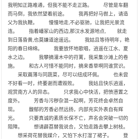
我明知正路难通，但我不能不走正路。 尽管是车翻
而马倒，我依然望着前途。 我再把好马辔上，请造
父为我执鞭。 慢慢地走,不必驱驰，让我把光景流
连。 指着嶓冢山的西边,那汉水发源地点, 就走
到日落昏黄,也莫嫌道途遥远。 我姑且等待明年，艳
阳的春日绵绵。 我要放怀地歌唱，逍遥在江水、夏
水之边。 我攀摘灌木中的苻蓠，我采集沙滩上的卷
施。 和古人可惜不能同时，摘来香草啊同谁赏识。
采取萹薄与同蔬菜，尽可以纽成环佩。 也未尝
不好看一时，终萎谢而遭毁败。 我姑且快乐逍遥，
观赏南方人的异态。 只求我心中快活，把愤懑置之
度外。 芳香与污秽杂混一起啊，芳花终会卓然自
现。 馥郁的芳香必然远扬，内部充实外表自有辉
光。 只要真诚的素质长保不亡，声名会突破一切的
阻障。 想请薜荔替我说合，又怕走路去攀上树枝。
想采荷花替我媒介，又怕下水打湿了裙子。 登