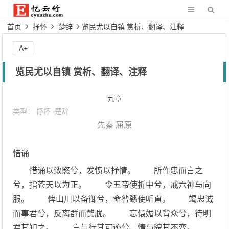
首页
抒怀
楚辞
览民尤以自镇 赏析、翻译、注释
A+
览民尤以自镇 赏析、翻译、注释
九章
类型：
抒怀
楚辞
先秦
屈原
惜诵
惜诵以致愍兮，发愤以抒情。 所作忠而言之
兮，指苍天以为正。 令五帝使折中兮，戒六神与向
服。 俾山川以备御兮，命咎繇使听直。 竭忠诚
而事君兮，反离群而赘肬。 忘儇媚以背众兮，待明
君其知之。 言与行其可迹兮，情与貌其不变。