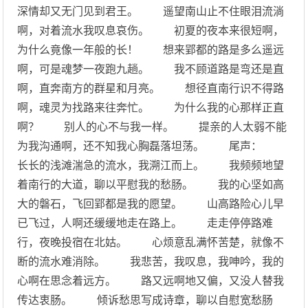
深情却又无门见到君王。 遥望南山止不住眼泪流淌
啊，对着流水我叹息哀伤。 初夏的夜本来很短啊，
为什么竟像一年般的长！ 想来郢都的路是多么遥远
啊，可是魂梦一夜跑九趟。 我不顾道路是弯还是直
啊，直奔南方的群星和月亮。 想径直南行识不得路
啊，魂灵为找路来往奔忙。 为什么我的心那样正直
啊？ 别人的心不与我一样。 提亲的人太弱不能
为我沟通啊，还不知我心胸磊落坦荡。 尾声：
长长的浅滩湍急的流水，我溯江而上。 我频频地望
着南行的大道，聊以平慰我的愁肠。 我的心坚如高
大的磐石，飞回郢都是我的愿望。 山高路险心儿早
已飞过，人啊还缓缓地走在路上。 走走停停路难
行，夜晚投宿在北姑。 心烦意乱满怀苦楚，就像不
断的流水难消除。 我悲苦，我叹息，我呻吟，我的
心啊在思念着远方。 路又远啊地又偏，又没人替我
传达衷肠。 倾诉愁思写成诗章，聊以自慰宽愁肠