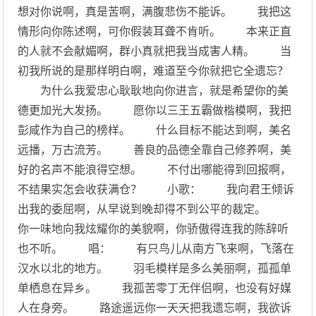
想对你说啊，真是苦啊，满腹悲伤不能诉。 我把这
情形向你陈述啊，可你假装耳聋不肯听。 本来正直
的人就不会献媚啊，群小真就把我当成害人精。 当
初我所说的是那样明白啊，难道至今你就把它全遗忘？
为什么我爱忠心耿耿地向你进言，就是希望你的美
德更加光大发扬。 愿你以三王五霸做楷模啊，我把
彭咸作为自己的榜样。 什么目标不能达到啊，美名
远播，万古流芳。 善良的品德全靠自己修养啊，美
好的名声不能浪得空想。 不付出哪能得到回报啊，
不结果实怎会收获满仓？ 小歌： 我向君王倾诉
出我的委屈啊，从早说到晚却得不到公平的裁定。
你一味地向我炫耀你的美貌啊，你骄傲得连我的陈辞听
也不听。 唱： 有只鸟儿从南方飞来啊，飞落在
汉水以北的地方。 羽毛模样是多么美丽啊，孤孤单
单栖息在异乡。 我孤苦零丁无伴侣啊，也没有好媒
人在身旁。 路途遥远你一天天把我遗忘啊，我欲诉