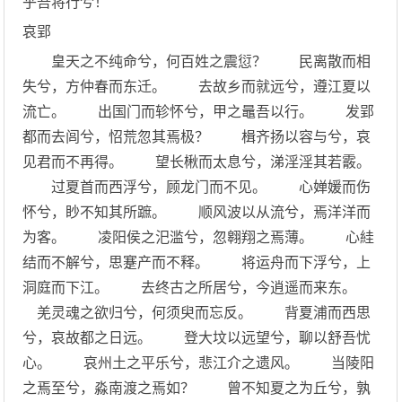
乎吾将行兮！
哀郢
皇天之不纯命兮，何百姓之震愆？ 民离散而相
失兮，方仲春而东迁。 去故乡而就远兮，遵江夏以
流亡。 出国门而轸怀兮，甲之鼂吾以行。 发郢
都而去闾兮，怊荒忽其焉极？ 楫齐扬以容与兮，哀
见君而不再得。 望长楸而太息兮，涕淫淫其若霰。
过夏首而西浮兮，顾龙门而不见。 心婵媛而伤
怀兮，眇不知其所蹠。 顺风波以从流兮，焉洋洋而
为客。 凌阳侯之汜滥兮，忽翱翔之焉薄。 心絓
结而不解兮，思蹇产而不释。 将运舟而下浮兮，上
洞庭而下江。 去终古之所居兮，今逍遥而来东。
羌灵魂之欲归兮，何须臾而忘反。 背夏浦而西思
兮，哀故都之日远。 登大坟以远望兮，聊以舒吾忧
心。 哀州土之平乐兮，悲江介之遗风。 当陵阳
之焉至兮，淼南渡之焉如？ 曾不知夏之为丘兮，孰