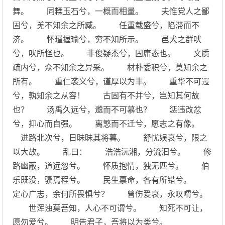
舞。 同糅玉石兮，一概而相量。 夫惟党人之鄙
固兮，羌不知余之所臧。 任重载盛兮，陷滞而不
济。 怀瑾握瑜兮，穷不知所示。 邑犬之群吠
兮，吠所怪也。 非俊疑杰兮，固庸态也。 文质
疏内兮，众不知余之异采。 材朴委积兮，莫知余之
所有。 重仁袭义兮，谨厚以为丰。 重华不可遌
兮，孰知余之从容！ 古固有不并兮，岂知其何故
也？ 汤禹久远兮，邈而不可慕也？ 惩违改忿
兮，抑心而自强。 离慜而不迁兮，愿志之有像。
进路北次兮，日昧昧其将暮。 舒忧娱哀兮，限之
以大故。 乱曰： 浩浩沅湘，分流汩兮。 修
路幽蔽，道远忽兮。 怀质抱情，独无匹兮。 伯
乐既没，骥焉程兮。 民生禀命，各有所错兮。
定心广志，余何所畏惧兮？ 曾伤爰哀，永叹喟兮。
世浑浊莫吾知，人心不可谓兮。 知死不可让，
愿勿爱兮。 明告君子，吾将以为类兮。