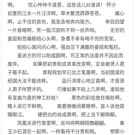
啊。 忧心忡忡不遂意，这些话儿对谁讲！ 怀沙
初夏的江水一片汪洋啊，草木繁茂莽莽苍苍。 痛心
啊，止不住的哀伤，我急急地奔向南方。 举目四望
一片昏暗啊，死一般沉寂听不到一丝声响。 无穷的
委屈和悲痛郁结心头啊，身遭不幸有喝不完的苦浆。
拍拍心窝问问心啊，强自压下满腹的委屈和冤枉。
虽说方的可以削成圆啊，可正常的法度并不因此而
废弃。 如果把初衷和追求来改变啊，定会被贤人君
子看不起。 章程规划早已出之笔墨啊，当初图谋的
经国大法不能改移。 品行淳厚心地正直啊，才是贤
人君子所赞许的。 巧倕如果不砍上几斧啊，谁知他
有变曲为直的神工妙技？ 黑色的彩绘放在暗处啊，
瞎人说它不鲜艳。 离娄微微闭着眼啊，盲人说他是
瞎眼汉。 硬把白的说成黑啊，把上当下颠倒颠。
凤凰关进竹笼里啊，反叫鸡鸭翱翔舞翩翩。 美
玉沙石混在一起啊，一样看待不分贵和贱。 想那小