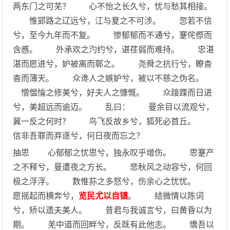
两东门之可芜？ 心不怡之长久兮，忧与愁其相接。
惟郢路之辽远兮，江与夏之不可涉。 忽若不信
兮，至今九年而不复。 惨郁郁而不通兮，蹇侘傺而
含慼。 外承欢之汋约兮，谌荏弱而难持。 忠湛
湛而愿进兮，妒被离而鄣之。 尧舜之抗行兮，瞭杳
杳而薄天。 众谗人之嫉妒兮，被以不慈之伪名。
憎愠惀之修美兮，好夫人之慷慨。 众踥蹀而日进
兮，美超远而逾迈。 乱曰： 曼余目以流观兮，
冀一反之何时？ 鸟飞反故乡兮，狐死必首丘。
信非吾罪而弃逐兮，何日夜而忘之？
抽思 心郁郁之忧思兮，独永叹乎增伤。 思蹇产
之不释兮，曼遭夜之方长。 悲秋风之动容兮，何回
极之浮浮。 数惟荪之多怒兮，伤余心之忧忧。
愿摇起而横奔兮，
览民尤以自镇
。 结微情以陈词
兮，矫以遗夫美人。 昔君与我诚言兮，曰黄昏以为
期。 羌中道而回畔兮，反既有此他志。 憍吾以