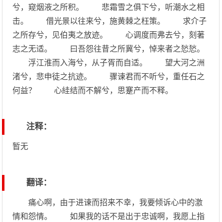
兮，窥烟液之所积。 悲霜雪之俱下兮，听潮水之相
击。 借光景以往来兮，施黄棘之枉策。 求介子
之所存兮，见伯夷之放迹。 心调度而弗去兮，刻著
志之无适。 曰吾怨往昔之所冀兮，悼来者之悐悐。
浮江淮而入海兮，从子胥而自适。 望大河之洲
渚兮，悲申徒之抗迹。 骤谏君而不听兮，重任石之
何益？ 心絓结而不解兮，思蹇产而不释。
注释：
暂无
翻译：
痛心啊，由于进谏而招来不幸，我要倾诉心中的激
情和怨情。 如果我的话不是出于忠诚啊，我愿上指