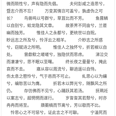
微而陨性兮，声有隐而先倡。 夫何彭咸之造思兮，
暨志介而不忘！ 万变其情岂可盖兮，孰虚伪之可
长？ 鸟兽鸣以号群兮，草苴比而不芳。 鱼葺鳞
以自别兮，蛟龙隐其文章。 故荼荠不同亩兮，兰茝
幽而独芳。 惟佳人之永都兮，更统世以自贶。
眇远志之所及兮，怜浮云之相羊。 介眇志之所惑
兮，窃赋诗之所明。 惟佳人之独怀兮，折若椒以自
处。 曾歔欷之嗟嗟兮，独隐伏而思虑。 涕泣交
而凄凄兮，思不眠以至曙。 终长夜之曼曼兮，掩此
哀而不去。 寤从容以周流兮，聊逍遥以自恃。
伤太息之愍怜兮，气于邑而不可止。 糺思心以为纕
兮，编愁苦以为膺。 折若木以弊光兮，随飘风之所
仍。 存彷佛而不见兮，心踊跃其若汤。 抚珮衽
以案志兮，超惘惘而遂行。 岁曶曶其若颓兮，时亦
冉冉而将至。 薠蘅槁而节离兮，芳以歇而不比。
怜思心之不可惩兮，证此言之不可聊。 宁溘死而