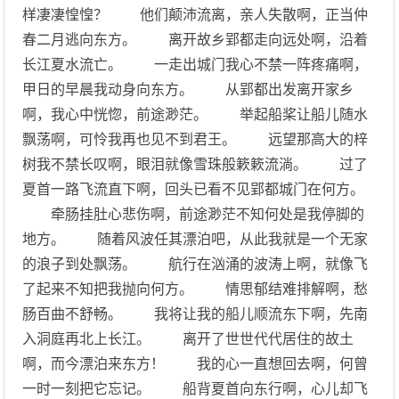
样凄凄惶惶？ 他们颠沛流离，亲人失散啊，正当仲
春二月逃向东方。 离开故乡郢都走向远处啊，沿着
长江夏水流亡。 一走出城门我心不禁一阵疼痛啊，
甲日的早晨我动身向东方。 从郢都出发离开家乡
啊，我心中恍惚，前途渺茫。 举起船桨让船儿随水
飘荡啊，可怜我再也见不到君王。 远望那高大的梓
树我不禁长叹啊，眼泪就像雪珠般簌簌流淌。 过了
夏首一路飞流直下啊，回头已看不见郢都城门在何方。
牵肠挂肚心悲伤啊，前途渺茫不知何处是我停脚的
地方。 随着风波任其漂泊吧，从此我就是一个无家
的浪子到处飘荡。 航行在汹涌的波涛上啊，就像飞
了起来不知把我抛向何方。 情思郁结难排解啊，愁
肠百曲不舒畅。 我将让我的船儿顺流东下啊，先南
入洞庭再北上长江。 离开了世世代代居住的故土
啊，而今漂泊来东方！ 我的心一直想回去啊，何曾
一时一刻把它忘记。 船背夏首向东行啊，心儿却飞