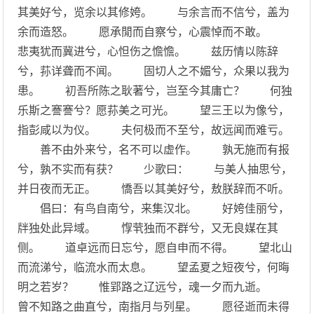
其美好兮，览余以其修姱。 与余言而不信兮，盖为
余而造怒。 愿承閒而自察兮，心震悼而不敢。
悲夷犹而冀进兮，心怛伤之憺憺。 兹历情以陈辞
兮，荪详聋而不闻。 固切人之不媚兮，众果以我为
患。 初吾所陈之耿著兮，岂至今其庸亡？ 何独
乐斯之謇謇兮？愿荪美之可光。 望三王以为像兮，
指彭咸以为仪。 夫何极而不至兮，故远闻而难亏。
善不由外来兮，名不可以虚作。 孰无施而有报
兮，孰不实而有获？ 少歌曰： 与美人抽思兮，
并日夜而无正。 憍吾以其美好兮，敖朕辞而不听。
倡曰：有鸟自南兮，来集汉北。 好姱佳丽兮，
牉独处此异域。 惸茕独而不群兮，又无良媒在其
侧。 道卓远而日忘兮，愿自申而不得。 望北山
而流涕兮，临流水而太息。 望孟夏之短夜兮，何晦
明之若岁？ 惟郢路之辽远兮，魂一夕而九逝。
曾不知路之曲直兮，南指月与列星。 愿径逝而未得