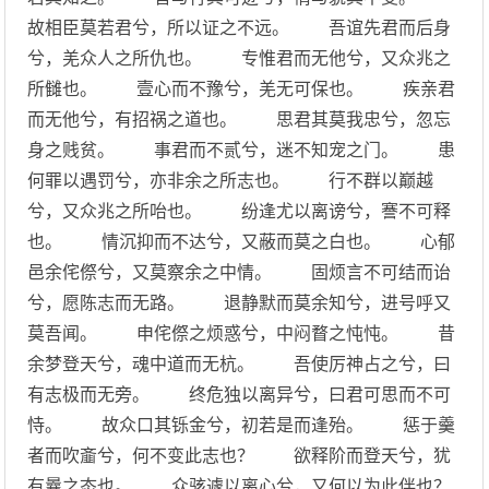
故相臣莫若君兮，所以证之不远。 吾谊先君而后身
兮，羌众人之所仇也。 专惟君而无他兮，又众兆之
所雠也。 壹心而不豫兮，羌无可保也。 疾亲君
而无他兮，有招祸之道也。 思君其莫我忠兮，忽忘
身之贱贫。 事君而不贰兮，迷不知宠之门。 患
何罪以遇罚兮，亦非余之所志也。 行不群以巅越
兮，又众兆之所咍也。 纷逢尤以离谤兮，謇不可释
也。 情沉抑而不达兮，又蔽而莫之白也。 心郁
邑余侘傺兮，又莫察余之中情。 固烦言不可结而诒
兮，愿陈志而无路。 退静默而莫余知兮，进号呼又
莫吾闻。 申侘傺之烦惑兮，中闷瞀之忳忳。 昔
余梦登天兮，魂中道而无杭。 吾使厉神占之兮，曰
有志极而无旁。 终危独以离异兮，曰君可思而不可
恃。 故众口其铄金兮，初若是而逢殆。 惩于羹
者而吹齑兮，何不变此志也？ 欲释阶而登天兮，犹
有曩之态也。 众骇遽以离心兮，又何以为此伴也？