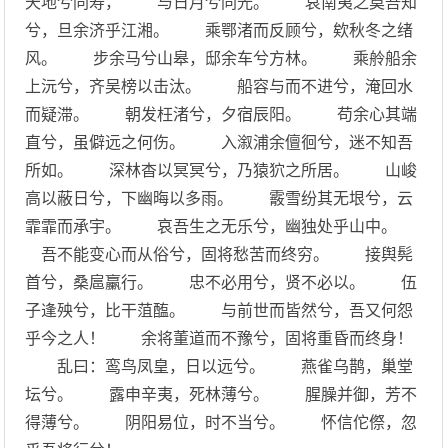
天地兮同寿， 与日月兮同光。 哀南夷之莫吾知
兮，旦余济乎江湘。 乘鄂渚而反顾兮，欸秋冬之绪
风。 步余马兮山皋，邸余车兮方林。 乘舲船余
上沅兮，齐吴榜以击汰。 船容与而不进兮，淹回水
而疑滞。 朝发枉渚兮，夕宿辰阳。 苟余心其端
直兮，虽僻远之何伤。 入溆浦余儃徊兮，迷不知吾
所如。 深林杳以冥冥兮，乃猿狖之所居。 山峻
高以蔽日兮，下幽晦以多雨。 霰雪纷其无垠兮，云
霏霏而承宇。 哀吾生之无乐兮，幽独处乎山中。
吾不能变心而从俗兮，固将愁苦而终穷。 接舆髡
首兮，桑扈臝行。 忠不必用兮，贤不必以。 伍
子逢殃兮，比干菹醢。 与前世而皆然兮，吾又何怨
乎今之人！ 余将董道而不豫兮，固将重昏而终身！
乱曰：鸾鸟凤皇，日以远兮。 燕雀乌鹊，巢堂
坛兮。 露申辛夷，死林薄兮。 腥臊并御，芳不
得薄兮。 阴阳易位，时不当兮。 怀信佗傺，忽