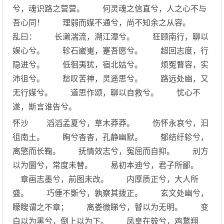
兮，魂识路之营营。 何灵魂之信直兮，人之心不与
吾心同！ 理弱而媒不通兮，尚不知余之从容。
乱曰： 长濑湍流，溯江潭兮。 狂顾南行，聊以
娱心兮。 轸石崴嵬，蹇吾愿兮。 超回志度，行
隐进兮。 低徊夷犹，宿北姑兮。 烦冤瞀容，实
沛徂兮。 愁叹苦神，灵遥思兮。 路远处幽，又
无行媒兮。 道思作颂，聊以自救兮。 忧心不
遂，斯言谁告兮。
怀沙 滔滔孟夏兮，草木莽莽。 伤怀永哀兮，汩
徂南土。 眴兮杳杳，孔静幽默。 郁结纡轸兮，
离慜而长鞠。 抚情效志兮，冤屈而自抑。 刓方
以为圜兮，常度未替。 易初本迪兮，君子所鄙。
章画志墨兮，前图未改。 内厚质正兮，大人所
盛。 巧倕不斲兮，孰察其拨正。 玄文处幽兮，
矇瞍谓之不章； 离娄微睇兮，瞽以为无明。 变
白以为黑兮，倒上以为下。 凤皇在笯兮，鸡鹜翔