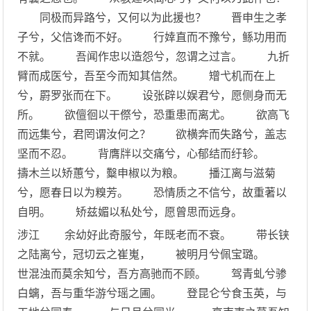
同极而异路兮，又何以为此援也？ 晋申生之孝
子兮，父信谗而不好。 行婞直而不豫兮，鲧功用而
不就。 吾闻作忠以造怨兮，忽谓之过言。 九折
臂而成医兮，吾至今而知其信然。 矰弋机而在上
兮，罻罗张而在下。 设张辟以娱君兮，愿侧身而无
所。 欲儃徊以干傺兮，恐重患而离尤。 欲高飞
而远集兮，君罔谓汝何之？ 欲横奔而失路兮，盖志
坚而不忍。 背膺牉以交痛兮，心郁结而纡轸。
擣木兰以矫蕙兮，糳申椒以为粮。 播江离与滋菊
兮，愿春日以为糗芳。 恐情质之不信兮，故重著以
自明。 矫兹媚以私处兮，愿曾思而远身。
涉江 余幼好此奇服兮，年既老而不衰。 带长铗
之陆离兮，冠切云之崔嵬， 被明月兮佩宝璐。
世混浊而莫余知兮，吾方高驰而不顾。 驾青虬兮骖
白螭，吾与重华游兮瑶之圃。 登昆仑兮食玉英，与