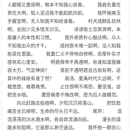
人鄙陋又愚顽啊，根本不知我心良善。 我肩负重任
责任大啊，陷入泥沼我不能起航向前。 我怀揣美玉
手握宝啊，无人知我不知给谁看。 村犬成群乱狂吠
啊，全因少见多怪无识见。 诽谤俊士忌英贤啊，本
是庸人的本性和习惯。 我外表质朴心豁达啊，众人
不知我出众的才干。 成材原木堆一起啊，没人知我
栋梁在里面。 我重仁义不停地自修啊，忠厚朴实才
感充实心里安。 明君舜帝不再遇啊，有谁知道我雍
容大方，气定神闲？ 贤臣不遇明君自古就有啊，这
其中的缘故有谁了然？ 商汤、夏禹时代久远啊，千
载悠悠，难慕难羡。 止住恨啊不再怨，要坚强，自
把苦水咽。 遭受祸患不悔改啊，愿为后人做模范。
向北赶路去投宿啊，夕阳沉沉将落山。 把忧愁
痛苦全忘掉吧，生命的尽头已不远。 尾声： 浩
浩荡荡的沅水湘水啊，各自奔流涌向前。 漫长的道
路多险阻啊，它是那么渺茫遥远。 我怀抱一颗忠心