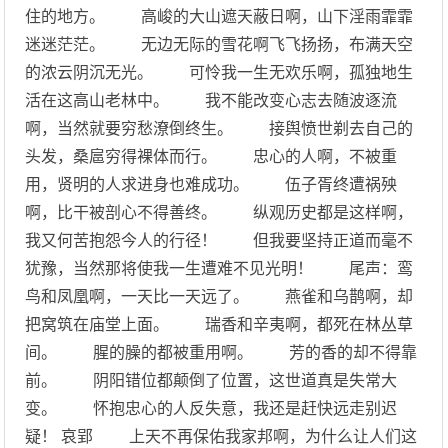
住的地方。 高峻的大山遮天蔽日啊，山下淫雨霏霏
迷迷茫茫。 无边无际的雪花啊飞飞扬扬，布满天空
的浓云阴沉无光。 可怜我一生无欢乐啊，孤独地生
活在这高山老林中。 我不能改变心志去随波逐流
啊，当然就要穷愁潦倒终生。 接舆愤世剃去自己的
头发，桑扈穷得裸体而行。 忠心的人啊，不被重
用，贤明的人求进身也难成功。 伍子胥终遭祸殃
啊，比干被剖心不得善终。 纵观历史都是这样啊，
我又何苦抱怨今人的行径！ 但我要坚持正道而毫不
犹豫，当然那将使我一生遭难不见光明！ 尾声：鸾
鸟和凤凰啊，一天比一天远了。 燕雀和乌鹊啊，却
把窝筑在庙堂上面。 瑞香和辛夷啊，都死在林丛草
间。 腥的臊的都被重用啊。 芳的香的却不得靠
前。 阴阳错位都颠倒了位置，这世道真是失常大
变。 怀抱忠心的人反失意，我还是赶快远走别迟
疑！ 哀郢 上天不再保佑我家邦啊，为什么让人们这