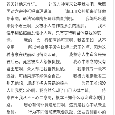
苍天让他来作证。 让五方神帝来公平裁决吧，我愿
面对六宗神祇把事理说清。 请山川众神都来听证做
陪审啊，命法官皋陶把是非曲直判明。 我竭尽忠诚
来侍奉君王啊，反被小人看作是多余的瘤肿。 我不
懂奉迎谄媚而惹恼小人啊，只有等待明君体察我的衷
情。 我的一言一行都有迹可查啊，我表里如一从不
变更。 所以考察臣子没有比得上君王的啊，因为这
种考察在眼前就可得到印证。 我坚守人生道义是先
君后己，竟然被众人怨恨仇视。 我心中思念的只有
君王您啊，众人却把我当做仇敌。 我忠诚专一毫不
迟疑，可结果却不能保全自己。 我极力地亲近君王
别无他想，却成了招灾惹祸的根基！ 为君王着想没
人比我更忠心啊，我竟然忘却了自己人微才疏。 侍
奉君王我从不三心二意啊，根本不知什么取宠邀幸的门
路。 忠心有何罪竟遭惩罚啊，这真是我心中从未意
想到。 行为不同俗随流就要跌跤，还要受到群小的