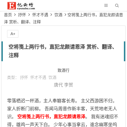
首页
抒怀
怀才不遇
饮酒
空将笺上两行书，直犯龙颜请恩
泽 赏析、翻译、注释
A+
空将笺上两行书，直犯龙颜请恩泽 赏析、翻译、
注释
致酒行
类型：
抒怀
怀才不遇
饮酒
唐代
李贺
零落栖迟一杯酒，主人奉觞客长寿。 主父西游困不归，
家人折断门前柳。 吾闻马周昔作新丰客，天荒地老无人
识。
空将笺上两行书，直犯龙颜请恩泽
。 我有迷魂招不
得，雄鸡一声天下白。 少年心事当拿云，谁念幽寒坐呜