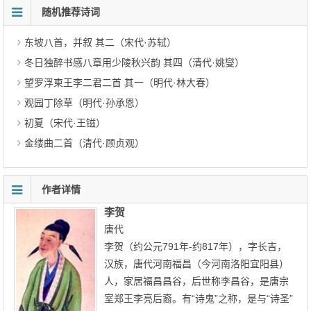
随机推荐诗词
东坡八首，并叙 其二（宋代·苏轼）
冬日独醉书感八章用少陵秋兴韵 其四（清代·姚燮）
望罗浮柬王李二君二首 其一（明代·林大春）
观园丁除草（明代·孙承恩）
初夏（宋代·王镃）
金缕曲二首（清代·顾贞观）
作者详情
李贺
唐代
李贺（约公元791年-约817年），字长吉，
汉族，唐代河南福昌（今河南洛阳宜阳县）
人，家居福昌昌谷，后世称李昌谷，是唐宗
室郑王李亮后裔。有“诗鬼”之称，是与“诗圣”