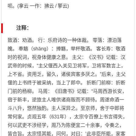
呃。(拿云 一作：拂云 / 擎云)
注释：
致酒：劝酒。 行：乐府诗的一种体裁。 零落：漂泊落
魄。 奉觞（shāng）：捧觞，举杯敬酒。 客长寿：敬酒
时的祝词，祝身体健康之意。 主父：《汉书》记载：汉
武帝的时候，“主父偃西入关见卫将军，卫将军数言上，
上不省。资用乏，留久，诸侯宾客多厌之。”后来，主父
偃的上书终于被采纳，当上了郎中。 折断门前柳：折断
门前的杨柳。 马周：《旧唐书》记载：“马周西游长安，
宿于新丰，逆旅主人唯供诸商贩而不顾待。周遂命酒一
斗八升，悠然独酌。主人深异之。至京师，舍于中郎将
常何家。贞观五年（631年），太宗令百僚上书言得失，
何以武吏不涉经学，周乃为陈便宜二十余事，令奏之，
皆合旨。太宗怪其能，问何，对曰：‘此非臣所能，家客