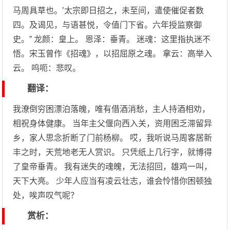
马周具草也。’太宗即日招之，未至间，遣使催促者数
四。及谒见，与语甚悦，令值门下省。六年授监察御
史。” 龙颜：皇上。 恩泽：垂青。 迷魂：这里指执迷不
悟。宋玉曾作《招魂》，以招屈原之魂。 拿云：高举入
云。 呜呃：悲叹。
翻译：
我潦倒穷困漂泊落魄，唯有借酒消愁，主人持酒相劝，
相祝身体健康。 当年主父偃向西入关，资用困乏滞留异
乡，家人思念折断了门前杨柳。 哎，我听说马周客居新
丰之时，天荒地老无人赏识。 只凭纸上几行字，就博得
了皇帝垂青。 我有迷失的魂魄，无法招回，雄鸡一叫，
天下大亮。 少年人应当有凌云壮志，谁会怜惜你困顿独
处，唉声叹气呢？
赏析：