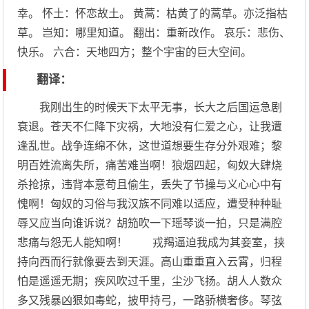
幸。 怀土：怀恋故土。 黄蒿：枯黄了的蒿草。亦泛指枯
草。 岂知：哪里知道。 翻出：重新改作。 哀乐：悲伤、
快乐。 六合：天地四方；整个宇宙的巨大空间。
翻译：
我刚出生的时候天下太平无事，长大之后国运急剧
衰退。苍天不仁降下灾祸，大地没有仁爱之心，让我遭
逢乱世。战争连绵不休，这世道想要生存分外艰难；黎
明百姓流离失所，痛苦难当啊！狼烟四起，匈奴大肆烧
杀抢掠，违背本意苟且偷生，丢失了节操与义心心中有
愧啊！匈奴的习俗与我汉族不同难以适应，遭受种种耻
辱又应当向谁诉说？胡笳吹一下瑶琴谈一拍，只是满腔
悲痛与怨无人能知啊！ 戎羯逼迫我成为其妾室，挟
持向西而行就像要去到天涯。高山重重直入云霄，归程
怕是遥遥无期；疾风吹过千里，尘沙飞扬。胡人人数众
多又残暴凶狠如毒蛇，披甲持弓，一路骄横奢侈。琴弦