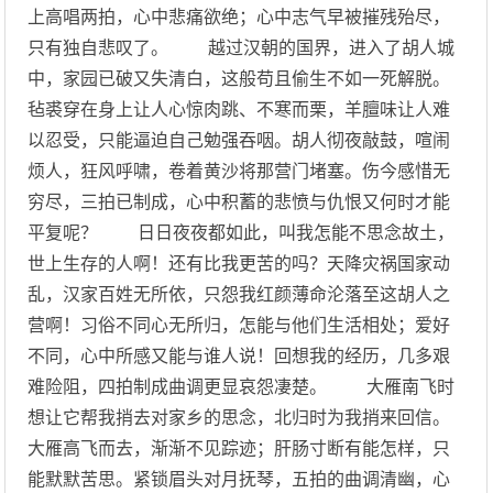
上高唱两拍，心中悲痛欲绝；心中志气早被摧残殆尽，
只有独自悲叹了。 越过汉朝的国界，进入了胡人城
中，家园已破又失清白，这般苟且偷生不如一死解脱。
毡裘穿在身上让人心惊肉跳、不寒而栗，羊膻味让人难
以忍受，只能逼迫自己勉强吞咽。胡人彻夜敲鼓，喧闹
烦人，狂风呼啸，卷着黄沙将那营门堵塞。伤今感惜无
穷尽，三拍已制成，心中积蓄的悲愤与仇恨又何时才能
平复呢？ 日日夜夜都如此，叫我怎能不思念故土，
世上生存的人啊！还有比我更苦的吗？天降灾祸国家动
乱，汉家百姓无所依，只怨我红颜薄命沦落至这胡人之
营啊！习俗不同心无所归，怎能与他们生活相处；爱好
不同，心中所感又能与谁人说！回想我的经历，几多艰
难险阻，四拍制成曲调更显哀怨凄楚。 大雁南飞时
想让它帮我捎去对家乡的思念，北归时为我捎来回信。
大雁高飞而去，渐渐不见踪迹；肝肠寸断有能怎样，只
能默默苦思。紧锁眉头对月抚琴，五拍的曲调清幽，心