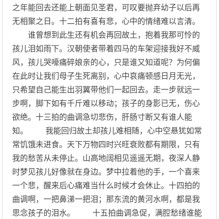
之年能回去还能上朝面见圣君，可叹要抛弃幼子以后再
无相聚之日。十二拍有喜有悲，心中的情绪难以言清。
谁曾想到此生还有机会再回故土，抱着我那可怜的
孩儿泪如雨下。汉朝使者带着四马的车架迎接我好不威
风，孩儿哭嚎痛碎娘亲的心，只是谁又知道呢？为何偏
在此时让我们母子生死离别，心中哀痛顿感日月无光，
只希望自己能生出羽翼带他们一起回去。走一步就远一
步啊，脚下如有千斤难以移动；孩子的身影已无，伤心
欲绝。十三拍的曲调急切悲伤，肝肠寸断又有谁人能
知。 我能回归故土却孩儿难相随，心中空悬犹如常
常饥饿未进食。天下万物四时兴旺衰败都有期限，只有
我的愁苦从未停止。山高地阔相见遥遥无期，夜深人静
时梦见孩儿好像就在身边。梦中拉着他的手，一个喜来
一个悲，醒来后心痛难当什么时候才会休止。十四拍的
曲调啊，一把鼻涕一把泪；那东流的黄河水啊，都是我
思念孩子的泪水。 十五拍曲调急促，满腔愁绪谁能