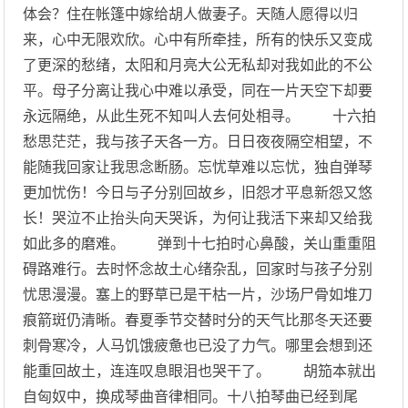
体会？住在帐篷中嫁给胡人做妻子。天随人愿得以归
来，心中无限欢欣。心中有所牵挂，所有的快乐又变成
了更深的愁绪，太阳和月亮大公无私却对我如此的不公
平。母子分离让我心中难以承受，同在一片天空下却要
永远隔绝，从此生死不知叫人去何处相寻。 十六拍
愁思茫茫，我与孩子天各一方。日日夜夜隔空相望，不
能随我回家让我思念断肠。忘忧草难以忘忧，独自弹琴
更加忧伤！今日与子分别回故乡，旧怨才平息新怨又悠
长！哭泣不止抬头向天哭诉，为何让我活下来却又给我
如此多的磨难。 弹到十七拍时心鼻酸，关山重重阻
碍路难行。去时怀念故土心绪杂乱，回家时与孩子分别
忧思漫漫。塞上的野草已是干枯一片，沙场尸骨如堆刀
痕箭斑仍清晰。春夏季节交替时分的天气比那冬天还要
刺骨寒冷，人马饥饿疲惫也已没了力气。哪里会想到还
能重回故土，连连叹息眼泪也哭干了。 胡笳本就出
自匈奴中，换成琴曲音律相同。十八拍琴曲已经到尾