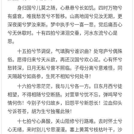
身归国兮儿莫之随，心悬悬兮长如饥。四时万物兮
有盛衰，唯我愁苦兮不暂移。山高地阔兮见汝无期，更
深夜阑兮梦汝来斯。梦中执手兮一喜一悲，觉后痛吾心
兮无休歇时。十有四拍兮涕泪交垂，河水东流兮心是
思。
十五拍兮节调促，气填胸兮谁识曲？处穹庐兮偶殊
俗。愿得归来兮天从欲，再还汉国兮欢心足。心有怀兮
愁转深，日月无私兮曾不照临。子母分离兮意难怪，同
天隔越兮如商参，生死不相知兮何处寻！
十六拍兮思茫茫，我与儿兮各一方。日东月西兮徒
相望，不得相随兮空断肠。对萱草兮忧不忘，弹鸣琴兮
情何伤！今别子兮归故乡，旧怨平兮新怨长！泣血仰头
兮诉苍苍，胡为生兮独罹此殃！
十七拍兮心鼻酸，关山阻修兮行路难。去时怀土兮
心无绪，来时别儿兮思漫漫。塞上黄蒿兮枝枯叶干，沙