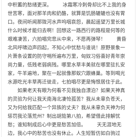
中积蓄的愁绪更深。 冰霜寒冷刺骨却比不上我的身
世苦寒，面对那羊肉和奶酪，就算是饥肠辘辘也没有胃
口。夜间听闻那陇河水声呜咽哀怨，晨起遥望万里长城
什么时候才能归去啊！回想这一路西行的路程是何等的
艰难凄苦，六拍唱完悲从中来，不愿再弹琴！ 黄昏
北风呼啸边声四起，不知心中忧愁与谁说！原野景象一
片萧条设置的防守哨所遍布万里，匈奴习俗喜好青年崇
尚力量，低贱老弱病残。哪里水草丰美就在哪里驻扎安
家，牛羊遍地，聚在一起就像那蚁穴跟蜂巢。等到喝光
水源吃光丰草再迁徙走，七拍唱尽更是悔恨居住于此。
如果老天有眼为何看不见我独自漂泊？如果天神真
的灵验为何让我天南海北凄怆孤苦？我从未辜负苍天，
又为何给我匹配一个异族的丈夫？我从未辜负天神为何
惩罚我沦落荒州？制出胡笳第八拍，希望借此排解忧
愁；谁知制成后心中更是愁苦加倍。 天无涯地无
边，我心中的愁苦也没有休止。人生短暂仿如白驹过