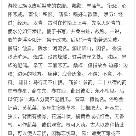
游牧民族以皮毛製成的衣服。 羯羶：羊臊气。 衔悲：心
怀悲戚。 畜恨：积恨。 嗜欲：嗜好与欲望。 涉历：经
过；经历。 汉青：古时在竹简上记事，先以火烤青竹，
使水分如汗渗出，便于书写，并免虫蛀，故称。一说，
取竹青浮滑如汗，易于改抹。后以“汗青”指著述完成。
攒眉：皱眉。 陇水：河流名。源出陇山，因名。 杳漫：
渺茫旷远。 烽戍：设置烽燧，驻兵防守之处。 殊匹：异
族的配偶。 辛苦：辛酸悲苦。 桑梓：借指故乡 边鄙：边
疆；边远的地方。 应律：应合历象。 不谓：不意，不
料。 騑騑：马行走不止貌。 商参：参商。二十八宿的商
星与参星，商在东，参在西，此出彼没，永不相见。后
以“商参”比喻人分离不能相见。 萱草：植物名。俗称金
针菜、黄花菜、多年生宿根草本，其根肥大。叶丛生，
狭长，背面有棱脊。花漏斗状，橘黄色或桔红色，无香
气，可作蔬菜，或供观赏。根可入药。古人以為种植此
草，可以使人忘忧，因称忘忧草。 罹：遭受苦难或不