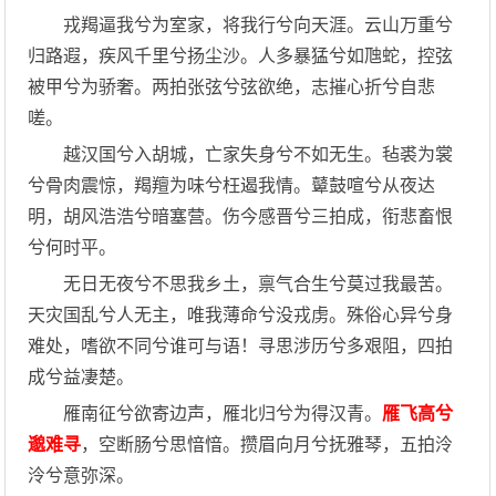
戎羯逼我兮为室家，将我行兮向天涯。云山万重兮
归路遐，疾风千里兮扬尘沙。人多暴猛兮如虺蛇，控弦
被甲兮为骄奢。两拍张弦兮弦欲绝，志摧心折兮自悲
嗟。
越汉国兮入胡城，亡家失身兮不如无生。毡裘为裳
兮骨肉震惊，羯羶为味兮枉遏我情。鼙鼓喧兮从夜达
明，胡风浩浩兮暗塞营。伤今感晋兮三拍成，衔悲畜恨
兮何时平。
无日无夜兮不思我乡土，禀气合生兮莫过我最苦。
天灾国乱兮人无主，唯我薄命兮没戎虏。殊俗心异兮身
难处，嗜欲不同兮谁可与语！寻思涉历兮多艰阻，四拍
成兮益凄楚。
雁南征兮欲寄边声，雁北归兮为得汉青。
雁飞高兮
邈难寻
，空断肠兮思愔愔。攒眉向月兮抚雅琴，五拍泠
泠兮意弥深。