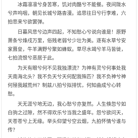
冰霜凛凛兮身苦寒，饥对肉酪兮不能餐。夜间陇水
兮声呜咽，朝见长城兮路杳漫。追思往日兮行李难，六
拍悲来兮欲罢弹。
日暮风悲兮边声四起，不知愁心兮说向谁是！原野
萧条兮烽戍万里，俗贱老弱兮少壮为美。逐有水草兮安
家葺垒，牛羊满野兮聚如蜂蚁。草尽水竭兮羊马皆徙，
七拍流恨兮恶居于此。
为天有眼兮何不见我独漂流？为神有灵兮何事处我
天南海北头？我不负天兮天何配我殊匹？我不负神兮神
何殛我越荒州？制兹八拍兮拟排忧，何知曲成兮心转
愁。
天无涯兮地无边，我心愁兮亦复然。人生倏忽兮如
白驹之过隙，然不得欢乐兮当我之盛年。怨兮欲问天，
天苍苍兮上无缘。举头仰望兮空云烟，九拍怀情兮谁与
传？