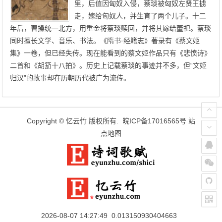
里，后值因匈奴入侵，蔡琰被匈奴左贤王掳
走，嫁给匈奴人，并生育了两个儿子。十二
年后，曹操统一北方，用重金将蔡琰赎回，并将其嫁给董祀。蔡琰
同时擅长文学、音乐、书法。《隋书·经籍志》著录有《蔡文姬
集》一卷，但已经失传。现在能看到的蔡文姬作品只有《悲愤诗》
二首和《胡笳十八拍》。历史上记载蔡琰的事迹并不多，但“文姬
归汉”的故事却在历朝历代被广为流传。
Copyright ©
忆云竹
版权所有.
皖ICP备17016565号
站
点地图
2026-08-07 14:27:49 0.013150930404663