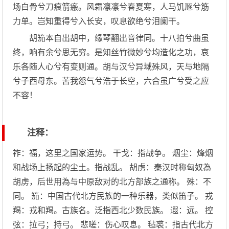
场白骨兮刀痕箭瘢。风霜凛凛兮春夏寒，人马饥豗兮筋
力单。岂知重得兮入长安，叹息欲绝兮泪阑干。
胡笳本自出胡中，缘琴翻出音律同。十八拍兮曲虽
终，响有余兮思无穷。是知丝竹微妙兮均造化之功，哀
乐各随人心兮有变则通。胡与汉兮异域殊风，天与地隔
兮子西母东。苦我怨气兮浩于长空，六合虽广兮受之应
不容！
注释：
祚：福，这里之国家运势。 干戈：指战争。 烟尘：烽烟
和战场上扬起的尘土。指战乱。 胡虏：秦汉时称匈奴為
胡虏，后世用為与中原敌对的北方部族之通称。 殊：不
同。 笳：中国古代北方民族的一种乐器，类似笛子。 戎
羯：戎和羯。古族名。泛指西北少数民族。 遐：远。 控
弦：拉弓；持弓。 悲嗟：伤心叹息。 毡裘：指古代北方