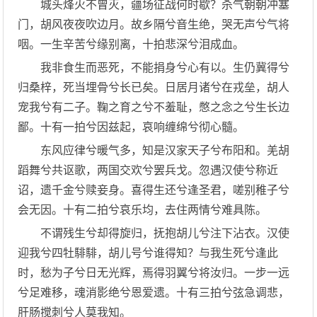
城头烽火不曾灭，疆场征战何时歇？杀气朝朝冲塞
门，胡风夜夜吹边月。故乡隔兮音生绝，哭无声兮气将
咽。一生辛苦兮缘别离，十拍悲深兮泪成血。
我非食生而恶死，不能捐身兮心有以。生仍冀得兮
归桑梓，死当埋骨兮长已矣。日居月诸兮在戎垒，胡人
宠我兮有二子。鞠之育之兮不羞耻，憋之念之兮生长边
鄙。十有一拍兮因兹起，哀响缠绵兮彻心髓。
东风应律兮暖气多，知是汉家天子兮布阳和。羌胡
蹈舞兮共讴歌，两国交欢兮罢兵戈。忽遇汉使兮称近
诏，遗千金兮赎妾身。喜得生还兮逢圣君，嗟别稚子兮
会无因。十有二拍兮哀乐均，去住两情兮难具陈。
不谓残生兮却得旋归，抚抱胡儿兮注下沾衣。汉使
迎我兮四牡騑騑，胡儿号兮谁得知？与我生死兮逢此
时，愁为子兮日无光辉，焉得羽翼兮将汝归。一步一远
兮足难移，魂消影绝兮恩爱遗。十有三拍兮弦急调悲，
肝肠搅刺兮人莫我知。