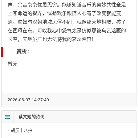
声，余音袅袅忧思无穷。能够知道音乐的奥妙共性全是
上苍命运的捉弄，忧愁欢乐跟随人心有了改变就能变
通。匈奴与汉朝地域风俗不同，就像那天地相隔，孩子
在西母在东。可叹我心中怨气太深仿似那被乌云遮蔽的
长空，天地虽广也无法将我的哀愁包容！
赏析：
暂无
2026-08-07 14:27:49
蔡文姬的诗词
胡笳十八拍