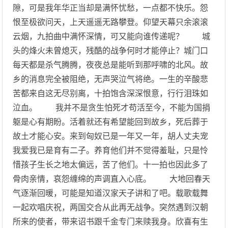
隙，可是我年华正当却是满怀忧愁，一点都不快乐。怨
恨至极欲问天，上天遥遥无路攀登。仰望天幕只余滚滚
云烟，九拍曲中满怀深情，可又能向谁传递呢？ 城
头的烽火未曾熄灭，残酷的战争何时才能停止？城门口
每天都是杀气腾腾，夜夜总是能听到那呼啸的北风。故
乡的消息完全被阻绝，无声哭泣气将绝。一生的辛酸悲
苦都来自这无尽别离，十拍饱含深深恨意，行行泪珠如
泣血。 我并不是贪生怕死才苟活至今，不能为国捐
躯是心有期盼。活着就还有希望能回到故乡，死后葬于
故土才能心安。来到匈奴已是一年又一年，胡人丈夫宠
我爱我已是育有二子。养育他们并不觉得羞耻，只是怜
惜孩子生长之地太偏远，苦了他们。十一拍也因此多了
骨肉亲情，哀怨缠绵的声调直入心底。 大地回春天
气逐渐回暖，可能是知道汉家天子讲和了吧。载歌载舞
一起欢唱庆祝，两国交合从此再无战争。突然遇到汉朝
所来的使者，带来诏书跟千金专门来赎我身。欣喜有生