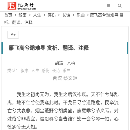
首页
叙事
人生
感伤
长诗
乐曲
雁飞高兮邈难寻 赏
析、翻译、注释
A+
雁飞高兮邈难寻 赏析、翻译、注释
胡笳十八拍
类型：
叙事
人生
感伤
长诗
乐曲
两汉
蔡文姬
我生之初尚无为，我生之后汉祚衰。天不仁兮降乱
离，地不仁兮使我逢此时。干戈日寻兮道路危，民卒流
亡兮共哀悲。烟尘蔽野兮胡虏盛，志意乖兮节义亏。对
殊俗兮非我宜，遭忍辱兮当告谁？笳一会兮琴一拍，心
愤怨兮无人知。