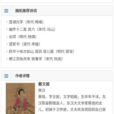
随机推荐诗词
登湖光亭（宋代·韩维）
幽怀十二首 其六（宋代·冯山）
出郊（明代·杨慎）
望家书（清代·李媞）
秋华十咏次如山 其四 孩儿菊（明代·邵宝）
郴江百咏并序·俯春亭（宋代·阮阅）
作者详情
蔡文姬
两汉
蔡琰，字文姬，又字昭姬。生卒年不详。东
汉陈留郡圉县人，东汉大文学家蔡邕的女
儿。初嫁于卫仲道，丈夫死去而回到自己家