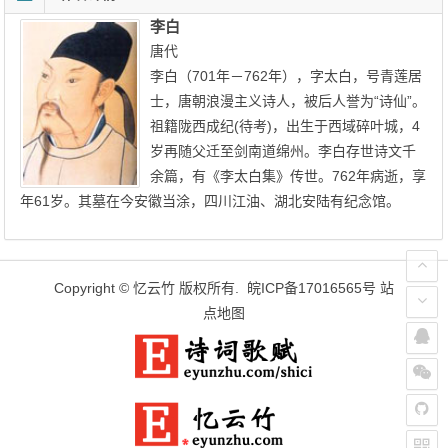
李白
唐代
李白（701年－762年），字太白，号青莲居
士，唐朝浪漫主义诗人，被后人誉为“诗仙”。
祖籍陇西成纪(待考)，出生于西域碎叶城，4
岁再随父迁至剑南道绵州。李白存世诗文千
余篇，有《李太白集》传世。762年病逝，享
年61岁。其墓在今安徽当涂，四川江油、湖北安陆有纪念馆。
Copyright ©
忆云竹
版权所有.
皖ICP备17016565号
站
点地图