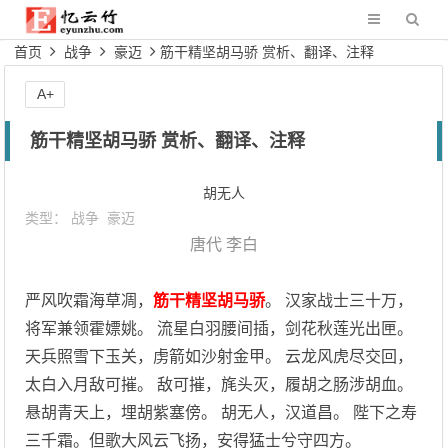
首页
战争
豪迈
筋干精坚胡马骄 赏析、翻译、注释
A+
筋干精坚胡马骄 赏析、翻译、注释
胡无人
类型：
战争
豪迈
唐代
李白
严风吹霜海草凋，
筋干精坚胡马骄
。 汉家战士三十万，
将军兼领霍嫖姚。 流星白羽腰间插，剑花秋莲光出匣。
天兵照雪下玉关，虏箭如沙射金甲。 云龙风虎尽交回，
太白入月敌可摧。 敌可摧，旄头灭，履胡之肠涉胡血。
悬胡青天上，埋胡紫塞傍。 胡无人，汉道昌。 陛下之寿
三千霜。但歌大风云飞扬，安得猛士兮守四方。