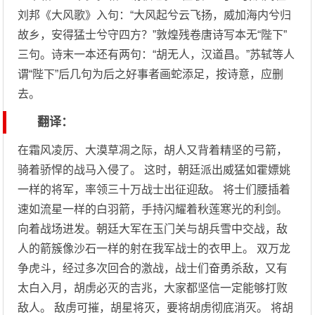
刘邦《大风歌》入句：“大风起兮云飞扬，威加海内兮归
故乡，安得猛士兮守四方？”敦煌残卷唐诗写本无“陛下”
三句。诗末一本还有两句：“胡无人，汉道昌。”苏轼等人
谓“陛下”后几句为后之好事者画蛇添足，按诗意，应删
去。
翻译：
在霜风凌厉、大漠草凋之际，胡人又背着精坚的弓箭，
骑着骄悍的战马入侵了。 这时，朝廷派出威猛如霍嫖姚
一样的将军，率领三十万战士出征迎敌。 将士们腰插着
速如流星一样的白羽箭，手持闪耀着秋莲寒光的利剑。
向着战场进发。朝廷大军在玉门关与胡兵雪中交战，敌
人的箭簇像沙石一样的射在我军战士的衣甲上。 双万龙
争虎斗，经过多次回合的激战，战士们奋勇杀敌，又有
太白入月，胡虏必灭的吉兆，大家都坚信一定能够打败
敌人。 敌虏可摧，胡星将灭，要将胡虏彻底消灭。 将胡