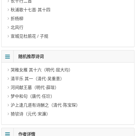
长干行二首
秋浦歌十七首·其十四
折杨柳
北风行
宣城见杜鹃花 / 子规
随机推荐诗词
哭稚女雁 其十六（明代·屈大均）
清平乐 其一（清代·吴重憙）
河间献王墓（明代·薛瑄）
梦中和句（唐代·任玠）
沪上逢几道有诗酬之（清代·陈宝琛）
猗欤诗（元代·宋濂）
作者详情