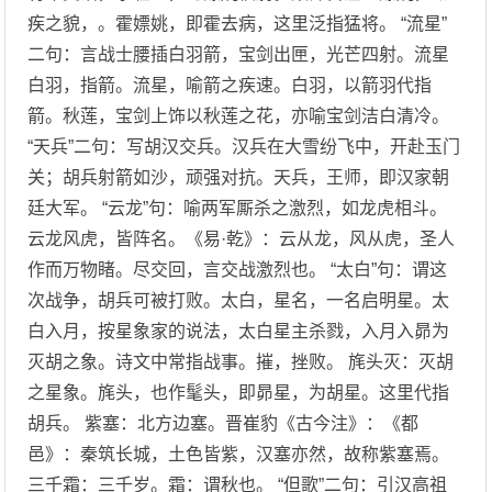
疾之貌，。霍嫖姚，即霍去病，这里泛指猛将。 “流星”
二句：言战士腰插白羽箭，宝剑出匣，光芒四射。流星
白羽，指箭。流星，喻箭之疾速。白羽，以箭羽代指
箭。秋莲，宝剑上饰以秋莲之花，亦喻宝剑洁白清冷。
“天兵”二句：写胡汉交兵。汉兵在大雪纷飞中，开赴玉门
关；胡兵射箭如沙，顽强对抗。天兵，王师，即汉家朝
廷大军。 “云龙”句：喻两军厮杀之激烈，如龙虎相斗。
云龙风虎，皆阵名。《易·乾》：云从龙，风从虎，圣人
作而万物睹。尽交回，言交战激烈也。 “太白”句：谓这
次战争，胡兵可被打败。太白，星名，一名启明星。太
白入月，按星象家的说法，太白星主杀戮，入月入昴为
灭胡之象。诗文中常指战事。摧，挫败。 旄头灭：灭胡
之星象。旄头，也作髦头，即昴星，为胡星。这里代指
胡兵。 紫塞：北方边塞。晋崔豹《古今注》：《都
邑》：秦筑长城，土色皆紫，汉塞亦然，故称紫塞焉。
三千霜：三千岁。霜：谓秋也。 “但歌”二句：引汉高祖