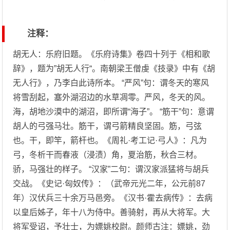
注释：
胡无人：乐府旧题。《乐府诗集》卷四十列于《相和歌
辞》，题为”胡无人行“。南朝梁王僧虔《技录》中有《胡
无人行》，乃李白此诗所本。 “严风”句：谓冬天的寒风
将雪刮起，塞外湖沼边的水草凋零。严风，冬天的风。
海，胡地沙漠中的湖沼，即所谓“海子”。 “筋干”句：意谓
胡人的弓强马壮。筋干，谓弓箭精良坚固。筋，弓弦
也。干，即竿，箭杆也。《周礼·考工记·弓人》：凡为
弓，冬析干而春液（浸渍）角，夏治筋，秋合三材。
骄，马强壮的样子。 “汉家”二句：谓汉家派猛将与胡兵
交战。《史记·匈奴传》：（武帝元光二年，公元前87
年）汉伏兵三十余万马邑旁。《汉书·霍去病传》：去病
以皇后姊子，年十八为侍中。善骑射，再从大将军。大
将军受诏，予壮士，为嫖姚校尉。颜师古注：嫖姚，劲