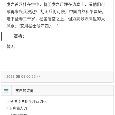
虏之首悬挂在空中，将羽虏之尸埋在边塞上，看他们可
敢再来兴兵浸犯？ 胡无兵将可侵，中国自然和平昌盛。
陛下圣寿三干岁，稳坐庙堂之上，但须高歌汉高祖的大
风歌：“安用猛士兮守四方！”
赏析：
暂无
2026-08-09 00:22:44
李白的诗词
>>查看李白的全部诗词<<
玉真仙人词