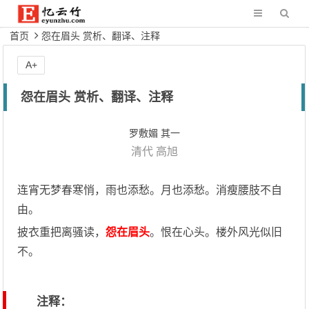
首页
怨在眉头 赏析、翻译、注释
A+
怨在眉头 赏析、翻译、注释
罗敷媚 其一
清代
高旭
连宵无梦春寒悄，雨也添愁。月也添愁。消瘦腰肢不自
由。
披衣重把离骚读，
怨在眉头
。恨在心头。楼外风光似旧
不。
注释：