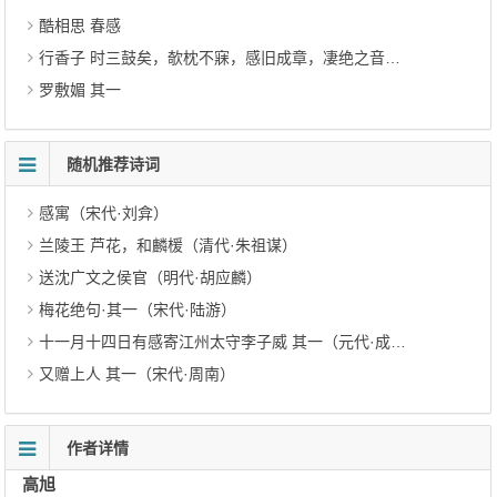
酷相思 春感
行香子 时三鼓矣，欹枕不寐，感旧成章，凄绝之音，几难卒读
罗敷媚 其一
随机推荐诗词
感寓（宋代·刘弇）
兰陵王 芦花，和麟楥（清代·朱祖谋）
送沈广文之侯官（明代·胡应麟）
梅花绝句·其一（宋代·陆游）
十一月十四日有感寄江州太守李子威 其一（元代·成廷圭）
又赠上人 其一（宋代·周南）
作者详情
高旭