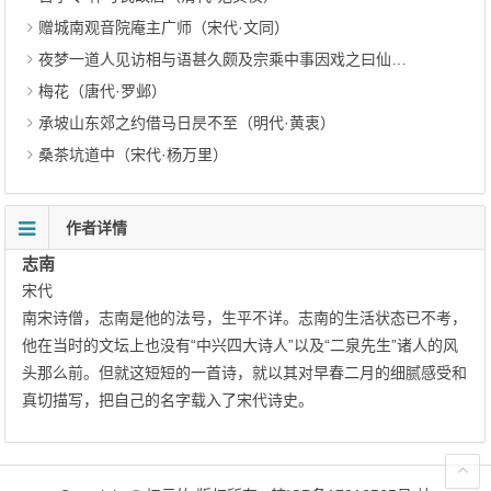
赠城南观音院庵主广师（宋代·文同）
夜梦一道人见访相与语甚久颇及宗乘中事因戏之曰仙家亦学佛耶其人笑曰仙佛岂有二哉觉而异之作诗纪其事（宋代·刘才邵）
梅花（唐代·罗邺）
承坡山东郊之约借马日昃不至（明代·黄衷）
桑茶坑道中（宋代·杨万里）
作者详情
志南
宋代
南宋诗僧，志南是他的法号，生平不详。志南的生活状态已不考，
他在当时的文坛上也没有“中兴四大诗人”以及“二泉先生”诸人的风
头那么前。但就这短短的一首诗，就以其对早春二月的细腻感受和
真切描写，把自己的名字载入了宋代诗史。