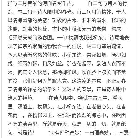
描写二月春景的诗而名留千古。 首二句写诗人的行
踪，尾二句写诗人眼中的春光。首二句用笔精妙，予人
以清凉幽静的美感：斑驳的古木、汩汩的溪水、轻巧的
篷船、虬曲的杖藜、古朴的小桥和无事的老僧，构成一
幅浑然天成的游春图。一句“杖藜扶我过桥东”，诗意地表
现了禅宗所崇尚的物我合一的佳境。尾二句造语疏清，
予人以清新悠然的体味：小桥东边，杏花如烟，杨柳如
线，细雨如酥，和风如丝。那杏花烟雨，欲沾人衣而不
湿，何其令人惬意；那杨柳和风，吹在脸上凉美而不觉
寒冷，它们是何等善解人意。这清凉的春意，不正是春
天清凉的禅意的昭示么？这迷人的春景，正是诗人眼中
迷人的禅境。 在诗人眼中，禅就在古木中、溪水
里、篷船上、杖藜头，在小桥东边，在老僧心头，在杏
花雨中，在杨柳风里，在那沾而欲湿的凉意中，在吹面
不寒的清柔里，禅就是春天，就是一切的一切，就是绝
句，就是诗！ “诗有四种高妙：一曰理高妙，二曰意