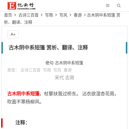
首页
古诗三百首
写雨
写风
春游
古木阴中系短篷 赏
析、翻译、注释
A+
古木阴中系短篷 赏析、翻译、注释
绝句·古木阴中系短篷
类型：
古诗三百首
写雨
写风
春游
宋代
志南
古木阴中系短篷
，杖藜扶我过桥东。 沾衣欲湿杏花雨，
吹面不寒杨柳风。
注释：