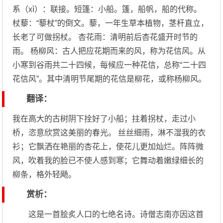
系（xì）：联接。短篷：小船。篷，船帆，船的代称。
杖藜：“藜杖”的倒文。藜，一年生草本植物，茎杆直立，
长老了可做拐杖。 杏花雨：清明前后杏花盛开时节的
雨。 杨柳风：古人把应花期而来的风，称为花信风。从
小寒到谷雨共二十四候，每候应一种花信，总称“二十四
花信风”。其中清明节尾期的花信是柳花，或称杨柳风。
翻译：
我在高大的古树阴下拴好了小船；拄着拐杖，走过小
桥，恣意欣赏这美丽的春光。 丝丝细雨，淋不湿我的衣
衫；它飘洒在艳丽的杏花上，使花儿更加灿烂。阵阵微
风，吹着我的脸已不使人感到寒；它舞动着嫩绿细长的
柳条，格外轻飏。
赏析：
这是一首脍炙人口的七绝名诗。诗僧志南亦因这首