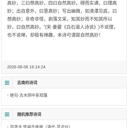
高妙，三曰想高妙，四曰自然高妙。碍而实通，曰理高
妙；出自意外，曰意高妙；写出幽微，如清潭见底，曰
想高妙；非奇非怪，剥落文采，知其妙而不知其所以
妙，曰自然高妙。”(宋·姜夔《白石道人诗说》)不说理，
也不说禅，却极有禅趣，本诗可谓是自然高妙！
2026-08-06 16:14:24
志南的诗词
绝句·古木阴中系短篷
随机推荐诗词
百字令 怀母氏故居（清代·范贞仪）