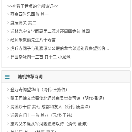
>>查看王世贞的全部诗词<<
燕京四时乐四首 其一
度居庸关 其二
送林光宇文学同高吴二茂才还闽四绝句 其四
经师朱教谕先生八十寿言
虎丘寺同子与孔嘉淳父公瑕伯龙舍弟送别袁鲁望张伯起会试北上得阳字
弇园杂咏四十三首 其十二 小龙湫
随机推荐诗词
登万寿阁望华山（清代·王熊伯）
赠王司谏文哲奉使北还兼柬吴世美司谏（明代·张诩）
浣溪沙十首 其七 成都和友人（近代·唐圭璋）
送绶东归十一首 其八（元代·王祎）
施均父孝廉从军河陇追赠以诗（清代·董沛）