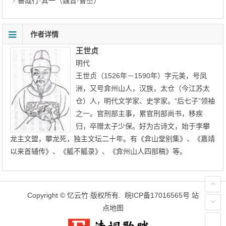
善哉行·其一（魏晋·曹丕）
作者详情
王世贞
明代
王世贞（1526年－1590年）字元美，号凤
洲，又号弇州山人，汉族，太仓（今江苏太
仓）人，明代文学家、史学家。“后七子”领袖
之一。官刑部主事，累官刑部尚书，移疾
归，卒赠太子少保。好为古诗文，始于李攀
龙主文盟，攀龙死，独主文坛二十年。有《弇山堂别集》、《嘉靖
以来首辅传》、《觚不觚录》、《弇州山人四部稿》等。
Copyright ©
忆云竹
版权所有.
皖ICP备17016565号
站
点地图