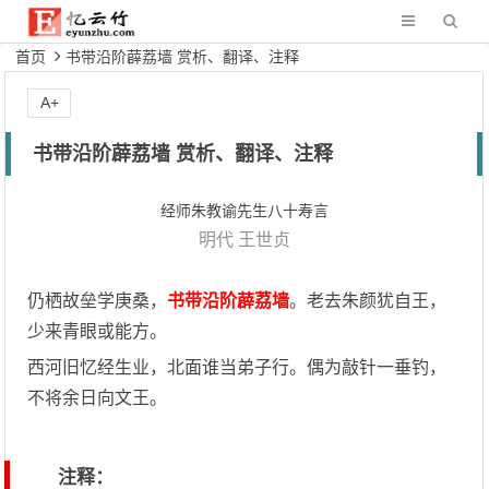
首页
书带沿阶薜荔墙 赏析、翻译、注释
A+
书带沿阶薜荔墙 赏析、翻译、注释
经师朱教谕先生八十寿言
明代
王世贞
仍栖故垒学庚桑，
书带沿阶薜荔墙
。老去朱颜犹自王，
少来青眼或能方。
西河旧忆经生业，北面谁当弟子行。偶为敲针一垂钓，
不将余日向文王。
注释：