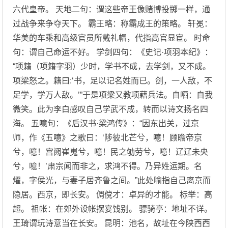
六代皇帝。 天地二句：谓这些帝王像赌博投掷一样，通
过战争来争夺天下。 霸王略：称霸成王的策略。 轩冕：
华美的车乘和高级官员所戴礼帽，代指高官显宦。 时命
句：谓自己命运不好。 学剑四句：《史记·项羽本纪》：
“项籍（项籍字羽）少时，学书不成，去学剑，又不成。
项梁怒之。籍曰:‘书，足以记名姓而已。剑，一人敌，不
足学，学万人敌。’”于是项梁又教项藉兵法。自哂：自我
微笑。此为李白感叹自己学武不成，转而以诗文扬名四
海。 五噫句：《后汉书·梁鸿传》：“因东出关，过京
师，作《五噫》之歌曰：‘陟彼北芒兮，噫！顾瞻帝京
兮，噫！宫阙崔嵬兮，噫！民之劬劳兮，噫！辽辽未央
兮，噫！’肃宗闻而非之，求鸿不得。乃异姓运期。名
燿，字侯光，与妻子居齐鲁之间。”此处喻指自己离京而
隐居。西京，即长安。 倜傥才：卓异的才能。 标举：高
超。 祖帐：在郊外设帐摆宴饯别。 骠骑亭：地址不详。
王琦谓玩诗意当在长安。 昆明：池名，故址在今陕西西