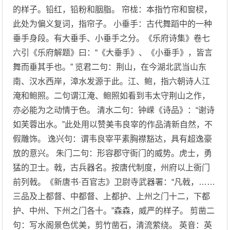
的样子。铅红，铅粉和胭脂。 帘栊：本指竹帘和窗棂，
此处为偏义复词，指帘子。 小垂手：古代舞蹈中的一种
垂手身段。有大垂手、小垂手之分。《乐府诗集》卷七
六引《乐府解题》曰：“《大垂手》、《小垂手》，皆言
舞而垂其手也。” 览君二句：荆山，在今湖北武当山东
南、汉水西岸，漳水发源于此。江、鲍，指六朝诗人江
淹和鲍照。二句谓江淹、鲍照如看到韦太守荆山之作，
亦必能为之动情于色。 清水二句：钟嵘《诗品》：“谢诗
如芙蓉出水。”此处用以赞美韦良宰的作品清新自然，不
假雕饰。 逸兴句：谓韦良宰平素胸襟豁达，具有超逸豪
放的意兴。 朱门二句：形容郡守衙门的威势。虎士，勇
猛的卫士。戟，古兵器名。按唐代制度，州府以上衙门
前列戟。《新唐书·百官志》卫尉寺武器署：“凡戟，……
三品及上都督、中都督、上都护、上州之门十二，下都
护、中州、下州之门各十。”森森，威严的样子。 剪凿二
句：写水阁景色优美，剪竹凿石，清流萦绕。 英音：英