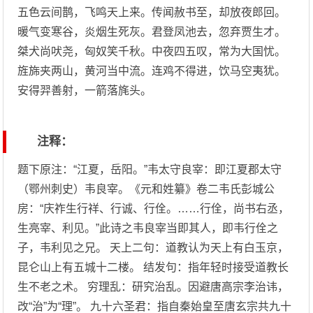
五色云间鹊，飞鸣天上来。传闻赦书至，却放夜郎回。
暖气变寒谷，炎烟生死灰。君登凤池去，忽弃贾生才。
桀犬尚吠尧，匈奴笑千秋。中夜四五叹，常为大国忧。
旌旆夹两山，黄河当中流。连鸡不得进，饮马空夷犹。
安得羿善射，一箭落旄头。
注释：
题下原注：“江夏，岳阳。”韦太守良宰：即江夏郡太守
（鄂州刺史）韦良宰。《元和姓纂》卷二韦氏彭城公
房：“庆祚生行祥、行诚、行佺。……行佺，尚书右丞，
生亮宰、利见。”此诗之韦良宰当即其人，即韦行佺之
子，韦利见之兄。 天上二句：道教认为天上有白玉京，
昆仑山上有五城十二楼。 结发句：指年轻时接受道教长
生不老之术。 穷理乱：研究治乱。因避唐高宗李治讳，
改“治”为“理”。 九十六圣君：指自秦始皇至唐玄宗共九十