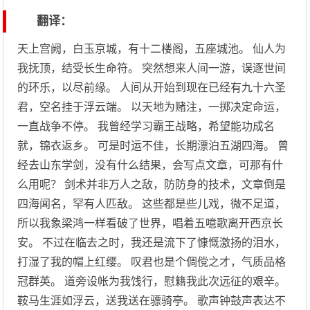
翻译：
天上宫阙，白玉京城，有十二楼阁，五座城池。 仙人为
我抚顶，结受长生命符。 突然想来人间一游，误逐世间
的环乐，以尽前缘。 人间从开始到现在已经有九十六圣
君，空名挂于浮云端。 以天地为赌注，一掷决定命运，
一直战争不停。 我曾经学习霸王战略，希望能功成名
就，锦衣返乡。 可是时运不佳，长期漂泊五湖四海。 曾
经去山东学剑，没有什么结果，会写点文章，可那有什
么用呢？ 剑术并非万人之敌，防防身的技术，文章倒是
四海闻名，罕有人匹敌。 这些都是些儿戏，微不足道，
所以我象梁鸿一样看破了世界，唱着五噫歌离开西京长
安。 不过在临去之时，我还是流下了慷慨激扬的泪水，
打湿了我的帽上红缨。 叹君也是个倜傥之才，气质品格
冠群英。 道旁设帐为我饯行，慰籍我此次远征的艰辛。
鞍马生涯如浮云，送我送在骠骑亭。 歌声钟鼓声表达不