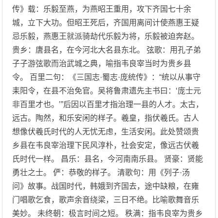
传》载：乐毅至燕，为燕昭王重用，攻下齐国七十余
城，立下大功。但昭王死后，齐国用离间计使燕惠王疑
忌乐毅，燕惠王就派骑劫代乐毅为将，乐毅被迫奔赵。
贵乡：唐县名，在今河北大名县东北。 弦歌：用孔子弟
子子游弦歌而治武城之典，喻指韦良宰当时为贵乡县
令。 百里二句：《三国志·蜀志·庞统传》：“统以从事守
耒阳令，在县不治免官。吴将鲁肃遗先主书曰：‘庞士元
非百里才也。’”后因以百里才指治理一县的人才。太古，
远古。陶然，和乐安闲的样子。羲皇，指伏羲氏。古人
想像伏羲氏时代的人无忧无虑，生活安闲。此处赞颂贵
乡县在韦良宰治理下民风淳朴，社会安定，像远古伏羲
氏时代一样。 昌乐：县名，今河南南乐县。 贤豪：贤能
勇壮之士。 俨：恭敬的样子。 清歌句：用《列子·汤
问》故事。战国时代，韩娥到齐国去，途中缺粮，在雍
门唱歌乞食，歌声余音绕梁，三日不绝。比喻歌舞音乐
美妙。 未终朝：极言时间之短。 秩满：指韦良宰为贵乡