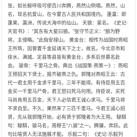
张，如长鲸呼吸可使百川奔腾，燕然山倒塌。燕然，山
名，现名杭爱山，在今蒙古人民共和国境内。 蓬灜：即
蓬莱、瀛洲，传说大海中的仙山。 天狼：星名。《史记·
天官书》：“其东有大星曰狼。”张守节正义：“狼为野
将，主侵略。”此指安禄山。 黄金台：相传为战国时燕昭
王所筑，因曾置千金延请天下之士，故名。今北京市和
徐水、满城、定县等县皆有黄金台，多系后世慕名赴
会。 骏骨：千里马之骨。典出《战国策·燕策一》：燕昭
王预招天下贤士，报齐破燕之仇。郭隗对燕昭王云：古
代一君主用千金求千里马，三年不能得。有侍臣用五百
金买一千里马尸骨，君王怒曰死马何用。侍臣说，买死
马尚肯用五百金，天下人必信君王诚心求马。千里马将
不求自至。不久，果然来了三匹千里马。今君王诚心招
贤，先从我郭隗开始，必有贤于郭隗者为大王用。 騄駬
句：騄駬，骏马名，周穆王“八骏”之一。腾骧，奔跃。此
句比喻贤人无法施展才能。 乐毅二句：《史记·乐毅列