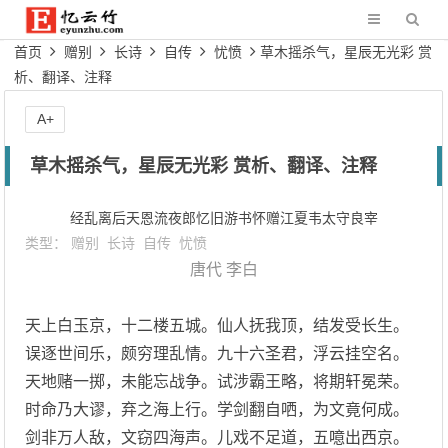
首页
赠别
长诗
自传
忧愤
草木摇杀气，星辰无光彩 赏
析、翻译、注释
A+
草木摇杀气，星辰无光彩 赏析、翻译、注释
经乱离后天恩流夜郎忆旧游书怀赠江夏韦太守良宰
类型：
赠别
长诗
自传
忧愤
唐代
李白
天上白玉京，十二楼五城。仙人抚我顶，结发受长生。
误逐世间乐，颇穷理乱情。九十六圣君，浮云挂空名。
天地赌一掷，未能忘战争。试涉霸王略，将期轩冕荣。
时命乃大谬，弃之海上行。学剑翻自哂，为文竟何成。
剑非万人敌，文窃四海声。儿戏不足道，五噫出西京。