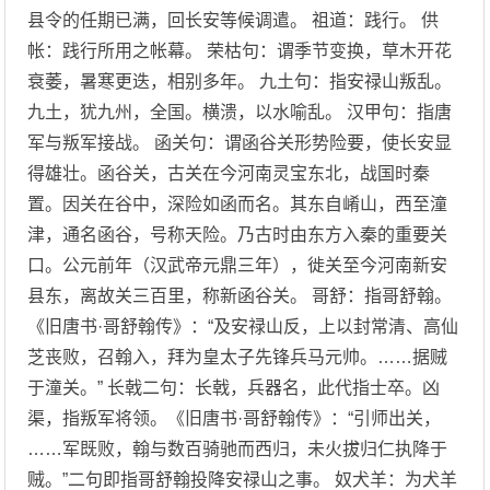
县令的任期已满，回长安等候调遣。 祖道：践行。 供
帐：践行所用之帐幕。 荣枯句：谓季节变换，草木开花
衰萎，暑寒更迭，相别多年。 九土句：指安禄山叛乱。
九土，犹九州，全国。横溃，以水喻乱。 汉甲句：指唐
军与叛军接战。 函关句：谓函谷关形势险要，使长安显
得雄壮。函谷关，古关在今河南灵宝东北，战国时秦
置。因关在谷中，深险如函而名。其东自崤山，西至潼
津，通名函谷，号称天险。乃古时由东方入秦的重要关
口。公元前年（汉武帝元鼎三年），徙关至今河南新安
县东，离故关三百里，称新函谷关。 哥舒：指哥舒翰。
《旧唐书·哥舒翰传》：“及安禄山反，上以封常清、高仙
芝丧败，召翰入，拜为皇太子先锋兵马元帅。……据贼
于潼关。” 长戟二句：长戟，兵器名，此代指士卒。凶
渠，指叛军将领。《旧唐书·哥舒翰传》：“引师出关，
……军既败，翰与数百骑驰而西归，未火拔归仁执降于
贼。”二句即指哥舒翰投降安禄山之事。 奴犬羊：为犬羊