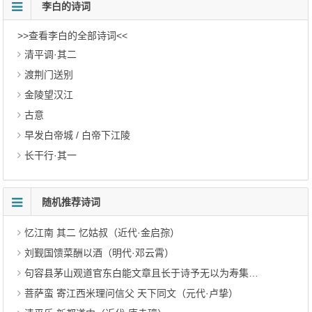
李白的诗词
>>查看李白的全部诗词<<
清平调·其二
渡荆门送别
金陵望汉江
古意
早发白帝城 / 白帝下江陵
长干行·其一
随机推荐诗词
忆江南 其二 忆姑叔（近代·金启孮）
刘觐国馈菜酬以酒（明代·邓云霄）
句容县茅山观道官东白能文章且长于诗予无以为寿集杜子美诗二十句以赠（明代·解缙）
菩萨蛮 寄江西米理问信父 天下同文（元代·卢挚）