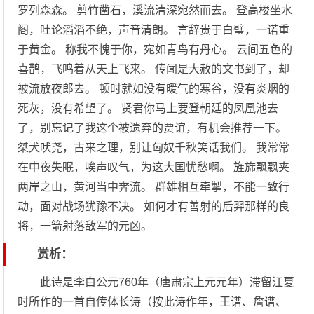
罗列森森。 剪竹凿石，溪流清深宛然而去。 登高楼坐水
阁，吐论滔滔不绝，声音清朗。 言辞贵于白璧，一诺重
于黄金。 称我不愧于你，宛如青鸟有丹心。 云间五色的
喜鹊，飞鸣着从天上飞来。 传闻是大赦的文书到了，却
被流放夜郎去。 顿时就如没有暖气的寒谷，没有炎烟的
死灰，没有希望了。 贤君你马上要登朝廷的凤凰池去
了，别忘记了我这个被遗弃的贾谊，有机会推荐一下。
桀犬吠尧，古来之理，别让匈奴千秋笑话我们。 我常常
在中夜失眠，唉声叹气，为这大国忧愁啊。 旌旆飘飘夹
两岸之山，黄河当中奔流。 群雄相互牵掣，不能一致行
动，面对战场犹豫不决。 如何才有善射的后羿那样的良
将，一箭射落敌军的元凶。
赏析：
此诗是李白公元760年（唐肃宗上元元年）滞留江夏
时所作的一首自传体长诗（按此诗作年，王谱、詹谱、