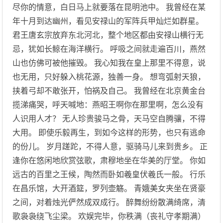
尽你的情意，白日马上就要落在昆明池中。 我曾经在某
年十月到达幽州，看见安禄山的军阵兵甲灿烂如群星。
君王唐玄宗放弃东北河北，整个地区都由安禄山横行无
忌，犹如长鲸在海洋横行。 呼吸之间就走遍百川，燕然
山也仿佛可被他摧毁。 我心知我在皇上那里不得意，说
也无用，只好躲入桃花源，独善一身。 想弯弧射天狼，
挟着弓却不敢张开，怕祸及自己。 我曾经在北京黄金台
揽涕痛哭，呼天喊地：燕昭王啊你在那里啊，怎么没有
人识用人才？ 无人珍贵骏马之骨，天马空自腾骧，不得
大用。 即使乐毅再生，到如今这样的形势，也只有逃命
的份儿。 岁月蹉跎，不得人意，驱骑马儿来到贵乡。 正
逢你在悠闲地欣赏弦歌，肃穆地坐在华美的厅堂。 你如
远古的百里之王候，陶然而卧如羲皇伏羲氏一般。 行乐
在昌乐馆，大开酒筵，罗列壶觞。 青娥美女夹坐在贤豪
之间，对着烛光俨然成双成行。 醉舞纷纷散满绮席，清
歌袅袅绕飞尘梁。 欢娱完毕，你秩满（丧礼守孝期满）