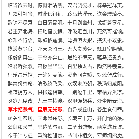
临当欲去时，慷慨泪沾缨。叹君倜傥才，标举冠群英。
开筵引祖帐，慰此远徂征。鞍马若浮云，送余骠骑亭。
歌钟不尽意，白日落昆明。十月到幽州，戈鋋若罗星。
君王弃北海，扫地借长鲸。呼吸走百川，燕然可摧倾。
心知不得语，却欲栖蓬瀛。弯弧惧天狼，挟矢不敢张。
揽涕黄金台，呼天哭昭王。无人贵骏骨，騄耳空腾骧。
乐毅倘再生，于今亦奔亡。蹉跎不得意，驱马还贵乡。
逢君听弦歌，肃穆坐华堂。百里独太古，陶然卧羲皇。
征乐昌乐馆，开筵列壶觞。贤豪间青娥，对烛俨成行。
醉舞纷绮席，清歌绕飞梁。欢娱未终朝，秩满归咸阳。
祖道拥万人，供帐遥相望。一别隔千里，荣枯异炎凉。
炎凉几度改，九土中横溃。汉甲连胡兵，沙尘暗云海。
草木摇杀气，星辰无光彩
。白骨成丘山，苍生竟何罪。
函关壮帝居，国命悬哥舒。长戟三十万，开门纳凶渠。
公卿如犬羊，忠谠醢与菹。二圣出游豫，两京遂丘墟。
帝子许专征，秉旄控强楚。节制非桓文，军师拥熊虎。