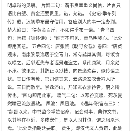
明卓越的见解。 片辞二句：谓韦良宰重义尚信，片言只
语比白璧、黄金还要贵重。诺，允诺。《史记·季布列
传》载，汉初季布最守信用，答应别人的事一定办到。
楚人谚曰：“得黄金百斤，不如得季布一诺。” 青鸟四
句：阮籍《咏怀诗》：“谁言不可见，青鸟明我心。”此处
即用其意。 五色四句：唐张鷟《朝野佥载》卷四：“唐贞
观末，南康黎景逸居于空青山，常有鹊巢其侧，每饭食
以喂之。后邻近失布者诬景逸盗之，系南康狱，月余劾
不承。欲讯之，其鹊止以狱楼，向景逸欢喜，似传语之
状。其日传有赦，官司诘其来，云路逢玄衣素衿人所
说。三日而赦至。景逸还山，乃知玄衣素衿者，鹊之所
传也。”四句即用此事。 暖气二句：以寒谷变暖、死灰复
燃喻己流放遇赦。 凤池：凤凰池。《通典·职官志三》：
“魏晋以来，中书监令掌赞诏命，记会时事，典作文书，
以其地在枢近，多成宠任，是以人固其位，谓之凤凰池
焉。”此处泛指朝廷要职。 贾生；即汉代文人贾谊，此处