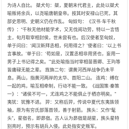
为诗人自比。 桀犬句：桀，夏朝末代君主，此处以桀犬
喻叛将余兵，以尧喻唐朝皇帝。按其时安禄山已死，其
部史思明、史朝义仍在作乱。 匈奴句：《汉书·车千秋
传》：“千秋无他材能学术，又无伐阅功劳，特以一言悟
主，旬月取宰相封侯，世未尝有也。后汉使者至匈奴，
单于问曰：‘闻汉新拜丞相，何用得之？’使者曰：‘以上书
言事故。’单于曰：‘苟如是，汉置丞相非用贤也，妄用一
男子上书记得之矣。’”此处喻指当时宰相苗晋卿、王玙等
皆庸碌无能之辈。 旌旆二句：谓黄河西岸战争仍未平
息。两山，指黄河两岸的太华、首阳二山。 连鸡：缚在
一起的鸡，喻互相牵制，行动不能一致。《战国策·秦策
一》：“诸侯不可一，尤连鸡之不能俱止于栖亦明矣。”
夷犹：犹豫不进。 羿：又称后羿，传说中夏代东夷族领
袖，原为有穷氏部落首领，善于射箭。 旄头：又作“髦
头”，星宿名，即昴宿。古人认为昴宿是胡星，旄头星特
别亮时，预示有胡兵入侵。此处指安史叛军。