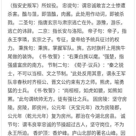
（指安史叛军）所奴役。 忠谠句：谓忠诚敢言之士惨遭
杀害。醢与菹，即菹醢，肉酱。此处用作动词，即被杀
戮。 二圣句：指唐玄宗与肃宗逃亡在外。游豫，游乐，
逃亡的讳辞。 二京：指长安与洛阳。 帝子句：帝子，指
永王李璘，玄宗之子。专征，皇帝给予统兵征讨的权
力。 秉旄句：秉旄，掌握军队。旄，古时旗杆上用旄牛
尾做的装饰。《书·牧誓》：“右秉白旄以麾。”强楚，指
强盛富庶的南方。 节制二句：《荀子·议兵》：“秦之锐
士，不可以当桓、文之节制。”此处反用其意，谓永王军
队非春秋时齐桓公、晋文公约束有方之师。熊虎，喻勇
猛的士兵。《书·牧誓》：“尚桓桓，如虎如貔，如熊如
罴。”此句谓统帅无方，徒有强壮之兵。 固房陵：坚守房
陵。房陵，即房州，公元年（天宝元年）改为房陵郡，
公元年（乾元元年）复为房州。郡治在今湖北房县。 诚
节句：谓韦良宰忠诚的节操超过古人，坚守岗位，不为
永王所迫。 香炉顶：香炉峰。庐山北部的著名山峰。因