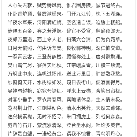
人心失去就，贼势腾风雨。惟君固房陵，诚节冠终古。
仆卧香炉顶，餐霞漱瑶泉。门开九江转，枕下五湖连。
半夜水军来，浔阳满旌旃。空名适自误，迫胁上楼船。
徒赐五百金，弃之若浮烟。辞官不受赏，翻谪夜郎天。
夜郎万里道，西上令人老。扫荡六合清，仍为负霜草。
日月无偏照，何由诉苍昊。良牧称神明，深仁恤交道。
一忝青云客，三登黄鹤楼。顾惭祢处士，虚对鹦鹉洲。
樊山霸气尽，寥落天地秋。江带峨眉雪，川横三峡流。
万舸此中来，连帆过扬州。送此万里目，旷然散我愁。
纱窗倚天开，水树绿如发。窥日畏衔山，促酒喜得月。
吴娃与越艳，窈窕夸铅红。呼来上云梯，含笑出帘栊。
对客小垂手，罗衣舞春风。宾跪请休息，主人情未极。
览君荆山作，江鲍堪动色。清水出芙蓉，天然去雕饰。
逸兴横素襟，无时不招寻。朱门拥虎士，列戟何森森。
剪凿竹石开，萦流涨清深。登台坐水阁，吐论多英音。
片辞贵白璧，一诺轻黄金。谓我不愧君，青鸟明丹心。