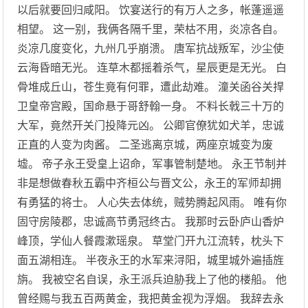
以后就要回归咸阳。 饮宴送行的有万人之多，帐蓬遥遥
相望。 这一别，我俩各隔千里，荣枯不用，炎凉各自。
炎凉几度变化，九州几乎崩溃。 唐军抗战叛军，沙尘使
云海昏暗无光。 连草木都摇着杀气，星辰更是无光。 白
骨堆成丘山，苍生竟有何罪，遭此劫难。 潼关函谷关捍
卫皇帝宫殿，国命悬于哥舒翰一身。 不料长戟三十万的
大军，竟然开关门投降元凶。 公卿官僚犹如犬羊，忠诚
正直的人变为肉酱。 二圣逃离京城，两座京城变为废
墟。 帝子永王受皇上诏命，军事管制楚地。 永王节制并
非是想做春秋五霸中齐桓公与晋文公，永王的军师却拥
有勇猛的将士。 人心失去体统，贼势腾起风雨。 唯有你
固守房陵郡，忠诚高节勇冠终古。 我那时云卧庐山香炉
峰顶，学仙人餐霞漱瑶泉。 草堂门开九江流转，枕头下
面五湖相连。 半夜永王的水军来浔阳，城里城外遍插旌
旃。 我被空名自误，永王派兵迫胁我上了他的楼船。 他
曾经赐与我五百两黄金，我把黄金视为浮烟。 我辞去永