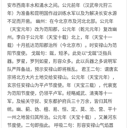
安市西南丰水和潏水之间。公元前年（汉武帝元狩三
年）为准备和昆明国作战训练水军以及为解决长安水源
不足而开凿。 幽州：在今北京市及河北北部。公元年
（天宝元年）改为范阳郡，公元年（乾元元年）复改幽
州。李白于公元年（天宝十载）北上，年（天宝十一
载）十月抵达范阳郡治所（今北京市）。时安禄山为范
阳节度使。 戈鋋句：鋋，短矛。此处以“戈鋋”泛指兵
器。罗星，罗列如星，形容众多。此以兵器之多说明军
队严阵备战，预示安禄山即将叛乱。 君王二句：谓唐玄
宗将北方大片土地交给安禄山。公元年（天宝元年），
玄宗任安禄山为平卢节度使。年（天宝三载），代裴宽
为范阳节度使，仍领平卢军。经略威武、清夷等十一
军，及榆关守捉、安东都护府兵三十万余，皆归其所
统。幽、蓟、妫、檀、易、恒、定、莫、沧、营、平十
一州之地皆归其所治。公元年（天宝十载），又兼河东
节度使。二句即指此。 呼吸二句：形容安禄山气焰嚣