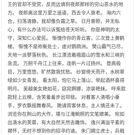
王的官却不受赏，反而远谪到夜郎那样的穷山恶水的地
方。 夜郎离这里万里之遥道，西去令人衰老。 海内六
合，扫荡清静，我却像负霜之草。 日月普照，并无私
心，有什么办法可以诉冤给苍天听听。 你是神明的太
守，深知仁心爱民。 惭愧作你的青云客，三次登上黄鹤
楼。 惭愧不是祢衡处士，虚对鹦鹉洲。 樊山霸气已尽，
天地一派寥落秋色。 长江漂流着峨眉山的雪水和三峡的
急流。 万舸千舟江上往来，连帆一片过扬州。 登高极
目，万里悠悠，旷然散我忧愁。 纱窗倚天而开，水树翠
绿如少女青发。 看太阳，怕它马上落山，举起酒杯喜得
明月。 吴越美女艳如花，窈窕婀娜，浓装艳抹。 呼来款
款轻上云梯，含笑羞羞步出帘栊。 对着客人清唱小垂
手，罗衣飘摇舞春风。 跪请宾客休息，主人情还未了。
浏览你在荆山的大作，堪与江淹鲍照的文笔媲美。 宛如
出清水的芙蓉，有大自然天然去雕饰。 逸兴满溢平素的
襟怀，无时不想到你的招寻约请。 朱门拥立虎士，兵戟