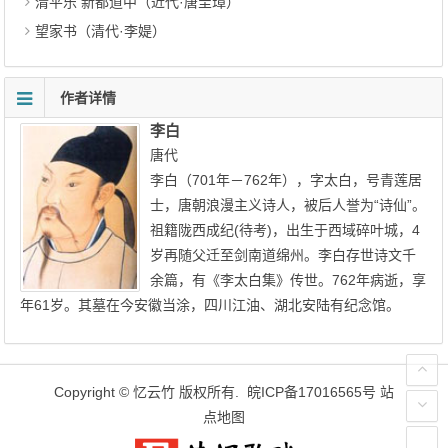
清平乐 新都道中（近代·唐圭璋）
望家书（清代·李媞）
作者详情
李白
唐代
李白（701年－762年），字太白，号青莲居
士，唐朝浪漫主义诗人，被后人誉为“诗仙”。
祖籍陇西成纪(待考)，出生于西域碎叶城，4
岁再随父迁至剑南道绵州。李白存世诗文千
余篇，有《李太白集》传世。762年病逝，享
年61岁。其墓在今安徽当涂，四川江油、湖北安陆有纪念馆。
Copyright ©
忆云竹
版权所有.
皖ICP备17016565号
站
点地图