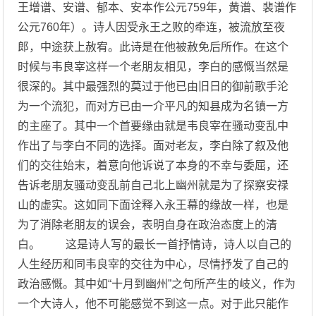
王增谱、安谱、郁本、安本作公元759年，黄谱、裴谱作
公元760年）。诗人因受永王之败的牵连，被流放至夜
郎，中途获上赦宥。此诗是在他被赦免后所作。在这个
时候与韦良宰这样一个老朋友相见，李白的感慨当然是
很深的。其中最强烈的莫过于他已由旧日的御前歌手沦
为一个流犯，而对方已由一介平凡的知县成为名镇一方
的主座了。其中一个首要缘由就是韦良宰在骚动变乱中
作出了与李白不同的选择。面对老友，李白除了叙及他
们的交往始末，着意向他诉说了本身的不幸与委屈，还
告诉老朋友骚动变乱前自己北上幽州就是为了探察安禄
山的虚实。这如同下面诠释入永王幕的缘故一样，也是
为了消除老朋友的误会，表明自身在政治态度上的清
白。 这是诗人写的最长一首抒情诗，诗人以自己的
人生经历和同韦良宰的交往为中心，尽情抒发了自己的
政治感慨。其中如“十月到幽州”之句所产生的岐义，作为
一个大诗人，他不可能感觉不到这一点。对于此只能作