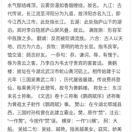
水气郁结峰顶，云雾弥漫如香烟缭绕，故名。 九江：古
代传说，长江流至浔阳分为九道，故浔阳亦名九江，即
今江西九江市，此处指长江。 五湖：此处指庐山下的湖
泊。其时李白隐居庐山屏风叠，故云。 满旌旃：形容军
中旌旗之多。 翻谪：反而被贬谪流放。 六合：古人以天
地、四方为六合。 良牧：贤明的地方长官。指韦良宰。
恤交道：顾念好友。 一忝句：忝，谦词，辱，有愧于。
辱为青云之客，乃李白为韦太守贵宾的客套话。 黄鹤
楼：故址在今湖北武汉市蛇山黄河矶上。相传始建于公
元年（三国吴黄武二年），历代屡毁屡建。传说费祎登
仙，每乘黄河于此憩驾，故号为黄鹤楼。 祢处士：东汉
末名士祢衡。《文选》卷十三祢衡《鹦鹉赋序》述祢衡
为黄祖太子射作《鹦鹉赋》事。 樊山：在今湖北鄂城县
西，三国时孙权曾在此建立霸业。樊，原作“焚”，注云：
“一作樊”。今按作“焚”误。 横穿：一作“川横”。 舸：大
船。 吴娃二句：吴娃、越艳，指吴越美女。窈窕，娇美