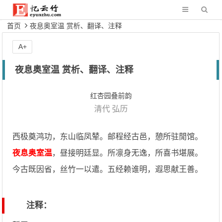
首页
夜息奥室温 赏析、翻译、注释
A+
夜息奥室温 赏析、翻译、注释
红杏园叠前韵
清代
弘历
西极奠鸿功，东山临凤辇。邮程经古邑，憩所驻閒馆。
夜息奥室温
，昼接明廷显。所凛身无逸，所喜书堪展。
今古既因省，丝竹一以遣。五经赖谁明，遐思献王善。
注释：