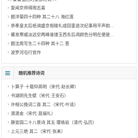
复闻京师得雨志喜
题洋菊四十四种 其二十八 海红莲
恭奉皇太后祇谒盛京祖陵礼成回銮途次纪事用平声韵 其十七
觱发寒威淡远空两峰谁镂玉西东后凋颜色分明在便是当年黄绮翁 其五
题沈周写生二十四种 其十二 葱
波罗河屯行宫作
随机推荐诗词
卜算子·十载仰高明（宋代·赵长卿）
书湖阴先生壁（宋代·王安石）
许相公挽词二首 其二（宋代·叶适）
滴滴金（宋代·晁端礼）
静宜园二十八景诗 其五 璎珞岩（清代·弘历）
上元三绝 其二（宋代·张耒）