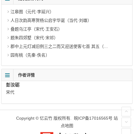
江皋图（元代·李延兴）
人日次韵高寒贺杨公启宇华诞（当代·刘雄）
叠题乌江亭（宋代·王安石）
题朱四郊墅（宋代·宋祁）
郡中上元灯减旧例三之二而又迎送使客七首 其五（宋代·杨万里）
园有桃（先秦·佚名）
作者详情
彭汝砺
宋代
Copyright ©
忆云竹
版权所有.
皖ICP备17016565号
站
点地图