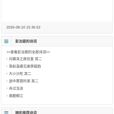
2026-08-10 15:36:52
彭汝砺的诗词
>>查看彭汝砺的全部诗词<<
问龚深之疾往复 其二
答赵温甫见谢茶瓯韵
大小沙陀 其二
途中寄君时弟 其二
舟过当涂
病题桐江
随机推荐诗词