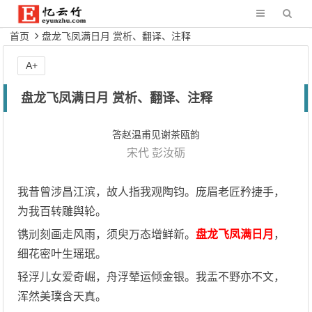
首页
盘龙飞凤满日月 赏析、翻译、注释
A+
盘龙飞凤满日月 赏析、翻译、注释
答赵温甫见谢茶瓯韵
宋代
彭汝砺
我昔曾涉昌江滨，故人指我观陶钧。庞眉老匠矜捷手，
为我百转雕舆轮。
镌刓刻画走风雨，须臾万态增鲜新。
盘龙飞凤满日月
，
细花密叶生瑶珉。
轻浮儿女爱奇崛，舟浮辇运倾金银。我盂不野亦不文，
浑然美璞含天真。