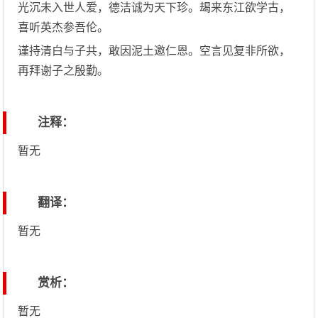
光沉未入世人爱，德洁诚为天下珍。朅来东江欲学古，
喜听英杰参吾伦。
谨持清白与子共，敢因泥土邀仁恩。空言见复非所欲，
再拜谢子之殷勤。
注释：
暂无
翻译：
暂无
赏析：
暂无