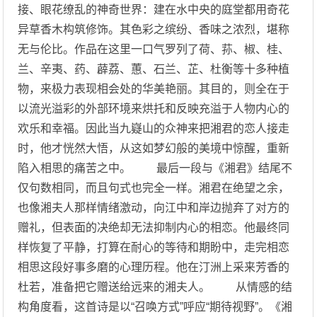
接、眼花缭乱的神奇世界：建在水中央的庭堂都用奇花
异草香木构筑修饰。其色彩之缤纷、香味之浓烈，堪称
无与伦比。作品在这里一口气罗列了荷、荪、椒、桂、
兰、辛夷、药、薜荔、蕙、石兰、芷、杜衡等十多种植
物，来极力表现相会处的华美艳丽。其目的，则全在于
以流光溢彩的外部环境来烘托和反映充溢于人物内心的
欢乐和幸福。因此当九嶷山的众神来把湘君的恋人接走
时，他才恍然大悟，从这如梦幻般的美境中惊醒，重新
陷入相思的痛苦之中。 最后一段与《湘君》结尾不
仅句数相同，而且句式也完全一样。湘君在绝望之余，
也像湘夫人那样情绪激动，向江中和岸边抛弃了对方的
赠礼，但表面的决绝却无法抑制内心的相恋。他最终同
样恢复了平静，打算在耐心的等待和期盼中，走完相恋
相思这段好事多磨的心理历程。他在汀洲上采来芳香的
杜若，准备把它赠送给远来的湘夫人。 从情感的结
构角度看，这首诗是以“召唤方式”呼应“期待视野”。《湘