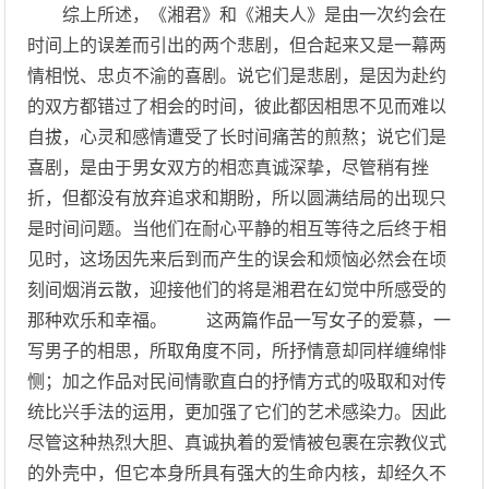
综上所述，《湘君》和《湘夫人》是由一次约会在
时间上的误差而引出的两个悲剧，但合起来又是一幕两
情相悦、忠贞不渝的喜剧。说它们是悲剧，是因为赴约
的双方都错过了相会的时间，彼此都因相思不见而难以
自拔，心灵和感情遭受了长时间痛苦的煎熬；说它们是
喜剧，是由于男女双方的相恋真诚深挚，尽管稍有挫
折，但都没有放弃追求和期盼，所以圆满结局的出现只
是时间问题。当他们在耐心平静的相互等待之后终于相
见时，这场因先来后到而产生的误会和烦恼必然会在顷
刻间烟消云散，迎接他们的将是湘君在幻觉中所感受的
那种欢乐和幸福。 这两篇作品一写女子的爱慕，一
写男子的相思，所取角度不同，所抒情意却同样缠绵悱
恻；加之作品对民间情歌直白的抒情方式的吸取和对传
统比兴手法的运用，更加强了它们的艺术感染力。因此
尽管这种热烈大胆、真诚执着的爱情被包裹在宗教仪式
的外壳中，但它本身所具有强大的生命内核，却经久不