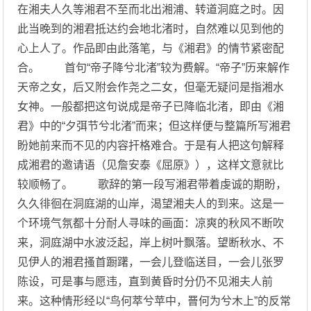
在湘夫人久等湘君不至而北出湘浦、转道洞庭之时。因
此当晚到的湘君抵达约会地北渚时，自然难以见到他的
心上人了。作品即由此落笔，与《湘君》的情节紧密配
合。 首句“帝子降兮北渚”较为费解。“帝子”历来解作
天帝之女，后又附会作尧之二女，但毫无疑问是指湘水
女神。一般都把这句说成是帝子已降临北渚，即由《湘
君》中的“夕弭节兮北渚”而来；但这样便与整篇所写湘君
盼她前来而不见的内容扞格难合。于是有人把这句解释
成湘君的邀请语（见詹安泰《屈原》），这样文意就比
较顺畅了。 歌辞的第一段写湘君带着虔诚的期盼，
久久徘徊在洞庭湖的山岸，渴望湘夫人的到来。这是一
个环境气氛都十分耐人寻味的画面：凉爽的秋风不断吹
来，洞庭湖中水波泛起，岸上树叶飘落。望断秋水、不
见伊人的湘君搔首蹰躇，一会儿登临送目，一会儿张罗
陈设，可是事与愿违，直到黄昏时分仍不见湘夫人前
来。这种情形经以“鸟何萃兮苹中，罾何为兮木上”的反常