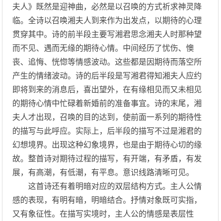
夫人》既然是迎神曲，必然是以召唤的方式祈求神灵降
临。全诗以召唤湘夫人到来作为出发点，以期待的心理
贯穿其中。诗的前半段主要写湘君思念湘夫人时那种望
而不见、遇而无缘的期待心情。中间经历了忧伤、懊
丧、追悔、恍惚等情感波动。这些都是因期待而落空所
产生的情绪波动。诗的后半段是写湘君得知湘夫人应约
即将到来的消息后，喜出望外，在有缘相见而又未相见
的期待心情中忙碌着新婚前的准备事宜。诗的末尾，湘
夫人才出现，召唤的目的达到，使前面一系列的期待性
的描写与此呼应。实际上，后半段的描写不过是湘君的
幻想境界。出现这种幻象境界，也是由于期待心切的缘
故。整首诗对期待过程的描写，有开端，有矛盾，有发
展，有高潮，有低潮，有平息。意识线路清晰可见。
这首诗还有着明暗对应的双层结构方式。主人公情
感的表现，有明有暗，明暗结合。抒情对象既可实指，
又有象征性。在描写实境时，主人公的情感是表层性