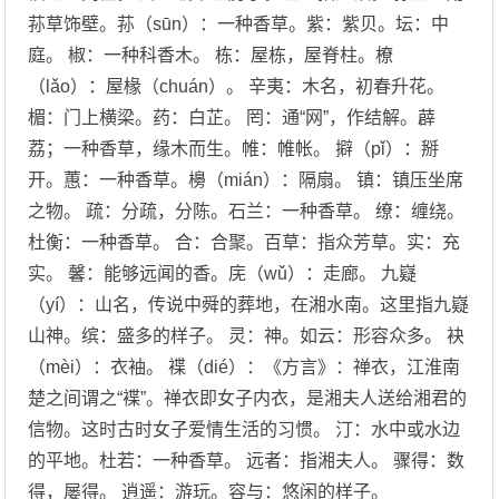
荪草饰壁。荪（sūn）：一种香草。紫：紫贝。坛：中
庭。 椒：一种科香木。 栋：屋栋，屋脊柱。橑
（lǎo）：屋椽（chuán）。 辛夷：木名，初春升花。
楣：门上横梁。药：白芷。 罔：通“网”，作结解。薜
荔；一种香草，缘木而生。帷：帷帐。 擗（pǐ）：掰
开。蕙：一种香草。櫋（mián）：隔扇。 镇：镇压坐席
之物。 疏：分疏，分陈。石兰：一种香草。 缭：缠绕。
杜衡：一种香草。 合：合聚。百草：指众芳草。实：充
实。 馨：能够远闻的香。庑（wǔ）：走廊。 九嶷
（yí）：山名，传说中舜的葬地，在湘水南。这里指九嶷
山神。缤：盛多的样子。 灵：神。如云：形容众多。 袂
（mèi）：衣袖。 褋（dié）：《方言》：禅衣，江淮南
楚之间谓之“褋”。禅衣即女子内衣，是湘夫人送给湘君的
信物。这时古时女子爱情生活的习惯。 汀：水中或水边
的平地。杜若：一种香草。 远者：指湘夫人。 骤得：数
得，屡得。 逍遥：游玩。容与：悠闲的样子。