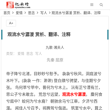
首页
爱情
思念
写人
观流水兮潺湲 赏析、翻译、注释
A+
观流水兮潺湲 赏析、翻译、注释
九歌·湘夫人
类型：
爱情
思念
写人
先秦
屈原
帝子降兮北渚，目眇眇兮愁予。 袅袅兮秋风，洞庭波兮
木叶下。(袅袅 一作：渺渺) 登白薠兮骋望，与佳期兮夕
张。 鸟何萃兮苹中，罾何为兮木上。 沅有芷兮澧有兰，
思公子兮未敢言。 荒忽兮远望，
观流水兮潺湲
。 麋何食
兮庭中？蛟何为兮水裔？ 朝驰余马兮江皋，夕济兮西
澨。 闻佳人兮召予，将腾驾兮偕逝。 筑室兮水中，葺之