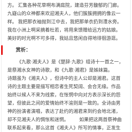
方。 汇集各种花草啊布满庭院，建造芬芳馥郁的门廊。
九嶷山的众神都来欢迎湘夫人，他们簇簇拥拥的像云一
样。 我把那衣袖抛到江中去，我把那单衣扔到澧水旁。
我在小洲上啊采摘着杜若，将用来馈赠给远方的姑娘。
美好的时光啊不可多得，我姑且悠闲自得地徘徊游逛。
赏析：
《九歌·湘夫人》是《楚辞·九歌》组诗十一首之一，
是祭湘水女神的诗歌，和《九歌·湘君》是姊妹篇。
诗题虽为《湘夫人》，但诗中的主人公却是湘君。这首
诗的主题主要是描写相恋者生死契阔、会合无缘。作品
始终以候人不来为线索，在怅惘中向对方表示深长的怨
望，但彼此之间的爱情始终不渝则是一致的。全诗由男
神的扮演者演唱，表达了赴约的湘君来到约会地北渚，
却不见湘夫人的惆怅和迷惘。 如果把这两首祭神曲
联系起来看，那么这首《湘夫人》所写的情事，正发生