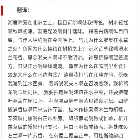
翻译：
湘君降落在北洲之上，极目远眺啊使我惆怅。 树木轻摇
啊秋风初凉，洞庭起波啊树叶落降。 踩着白薠啊纵目四
望，与佳人相约啊在今天晚上。 鸟儿为什么聚集在水草
之处？鱼网为什么挂结在树梢之上？ 沅水芷草绿啊澧水
兰花香，思念湘夫人啊却不敢明讲。 神思恍惚啊望着远
方，只见江水啊缓缓流淌。 麋鹿为什么在庭院里觅食？
蛟龙为什么在水边游荡？ 清晨我打马在江畔奔驰，傍晚
我渡到江水西旁。 我听说湘夫人啊在召唤着我，我将驾
车啊与她同往。 我要把房屋啊建筑在水中央，还要把荷
叶啊盖在屋顶上。 荪草装点墙壁啊紫贝铺砌庭坛。四壁
撒满香椒啊用来装饰厅堂。 桂木作栋梁啊木兰为桁椽，
辛夷装门楣啊白芷饰卧房。 编织薜荔啊做成帷幕，析开
蕙草做的幔帐也已支张。 用白玉啊做成镇席，各处陈设
石兰啊一片芳香。 在荷屋上覆盖芷草，用杜衡缠绕四