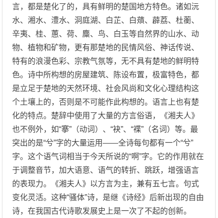
言，都是楚化了的，具有鲜明的楚国地方特色。诸如沅
水、湘水、澧水、洞庭湖、白芷、白薠、薜荔、杜蘅、
辛夷、桂、蕙、荷、麋、鸟、白玉等自然界的山水、动
物、植物和矿物，更有那楚地的民情风俗、神话传说、
特有的浪漫色彩、宗教气氛等，无不具有楚地的鲜明特
色。诗中所构想的房屋建筑、陈设布置，极富特色，都
是立足于楚地的天然环境、社会风尚和文化心理结构这
个土壤上的，否则是不可能作此构想的。语言上也有楚
化的特点。楚辞中使用了大量的方言俗语，《湘夫人》
也不例外，如“搴”（动词）、“袂”、“褋”（名词）等。最
突出的是“兮”字的大量运用——全诗每句都有一个“兮”
字。这个语气词相当于今天所说的“啊”字。它的作用就在
于调整音节，加大语意、语气的转折、跳跃，增强语言
的表现力。《湘夫人》以方言为主，兼有五七言。句式
变化灵活。这种“骚体”诗，是继《诗经》后新出现的自由
诗，在我国古代诗歌发展史上是一次了不起的创新。