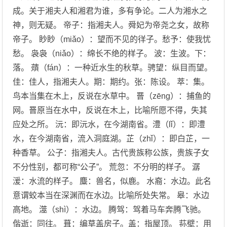
成。关于湘夫人和湘君为谁，多有争论。二人为湘水之
神，则无疑。 帝子：指湘夫人。舜妃为帝尧之女，故称
帝子。 眇眇（miǎo）：望而不见的徉子。愁予：使我忧
愁。 袅袅（niǎo）：绵长不绝的样子。 波：生波。下：
落。 薠（fán）：一种近水生的秋草。骋望：纵目而望。
佳：佳人，指湘夫人。期：期约。张：陈设。 萃：集。
鸟本当集在木上，反说在水草中。 罾（zēng）：捕鱼的
网。罾原当在水中，反说在木上，比喻所愿不得，失其
应处之所。 沅：即沅水，在今湖南省。澧（lǐ）：即澧
水，在今湖南省，流入洞庭湖。芷（zhǐ）：即白芷，一
种香草。 公子：指湘夫人。古代贵族称公族，贵族子女
不分性别，都可称“公子”。 荒忽：不分明的样子。 潺
湲：水流的样子。 麋：兽名，似鹿。 水裔：水边。此名
意谓蛟本当在深渊而在水边。比喻所处失常。 皋：水边
高地。 澨（shì）：水边。 腾驾：驾着马车奔腾飞驰。
偕逝：同往。 葺：编草盖房子。盖：指屋顶。 荪壁：用