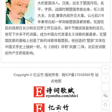
大的爱国诗人。汉族，出生于楚国丹阳，名
平，字原。战国时期楚国贵族出身，任三闾
大夫、左徒,兼管内政外交大事。公元前278
年秦将白起一举攻破楚国首都郢都。忧国忧
民的屈原在长沙附近汩罗江怀石自杀，端午节据说就是他的忌日。
他写下许多不朽诗篇，成为中国古代浪漫主义诗歌的奠基者，在楚
国民歌的基础上创造了新的诗歌体裁楚辞。他创造的“楚辞”文体在
中国文学史上独树一帜，与《诗经》并称“风骚”二体，对后世诗歌
创作产生积极影响。
Copyright ©
忆云竹
版权所有.
皖ICP备17016565号
站
点地图