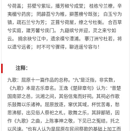
兮荷盖； 荪壁兮紫坛，播芳椒兮成堂； 桂栋兮兰橑，辛
夷楣兮药房； 罔薜荔兮为帷，擗蕙櫋兮既张； 白玉兮为
镇，疏石兰兮为芳； 芷葺兮荷屋，缭之兮杜衡。 合百草
兮实庭，建芳馨兮庑门。 九嶷缤兮并迎，灵之来兮如
云。 捐余袂兮江中，遗余褋兮澧浦。 搴汀洲兮杜若，将
以遗兮远者； 时不可兮骤得，聊逍遥兮容与！
注释：
九歌：屈原十一篇作品的总称。“九”是泛指，非实数，
《九歌》本是古乐章名。王逸《楚辞章句》认为：“昔楚
国南郢之邑，沅湘之间，其俗信鬼而好祠。其祠必作歌
乐鼓舞以乐诸神。屈原放逐，窜伏其域，杯忧苦毒，愁
思沸郁，出见俗人祭祀之札，歌舞之乐，其辞鄙陋，因
作《九歌》之曲，上陈事神之敬，下见已之冤结，托之
以风谏。”也有人认为是屈原在民间祭歌的基础上加工而