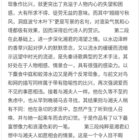
现象作比兴，就更突出了充溢于人物内心的失望和困
惑，大有所求不得、徒劳无益的意味。而其中“嫋嫋兮秋
风，洞庭波兮木叶下”更是写景的名句，对渲染气氛和心
境都极有效果，因而深得后代诗人的赏识。 第二段
在此基础上，进一步深化湘君的渴望之情。以水边泽畔
的香草兴起对伊人的默默思念，又以流水的缓缓而流暗
示远望中时光的流逝，是先秦诗歌典型的艺术手法，其
好处在于人物相感、情景合一，具有很强的感染力。以
下麋食中庭和蛟滞水边又是两个反常现象，与前文对鸟
和网的描写同样属于带有隐喻性的比兴，再次强调爱而
不见的事愿相违。接着与湘夫人一样。他在久等不至的
焦虑中，也从早到晚骑马去寻找，其结果则与湘夫人稍
有不同：他在急切的求觅中，忽然产生了听到佳人召
唤、并与她一起乘车而去的幻觉。于是作品有了以下最
富想像力和浪漫色彩的一笔。 第三段纯粹是湘君幻
想中与湘夫人如愿相会的情景。这是一个令人目不暇