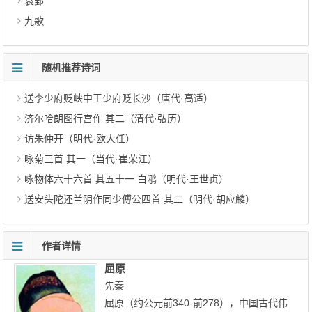
哀郢
九歌
随机推荐诗词
送李少府贬峡中王少府贬长沙（唐代·高适）
济尔哈朗图行宫作 其二（清代·弘历）
访朱仲开（明代·欧大任）
咏菊三首 其一（当代·崔荣江）
咏物体六十六首 其五十一 白鹇（明代·王世贞）
送安头陀还兰阴作同少傅公四首 其二（明代·胡应麟）
作者详情
屈原
先秦
屈原（约公元前340-前278），中国古代伟