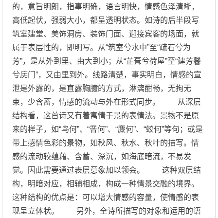
的，意旨明朗，指事明确，语言明快，情感色泽清晰，
高低起伏，强弱大小，都呈透明状态。如诗的后半段写
筑室建堂、美饰洞房、装饰门面、迎接宾客的场面，就
属于表层性的，即明写。从“筑室兮水中”至“疏石兮为
芳”，是从外到里、由大到小；从“芷葺兮荷屋”至“建芳馨
兮庑门”，又由里到外。线路清楚，事实明白，情感的宣
泄是外露的，是直露胸臆的方式，淋漓酣畅，无拘无
束，少含蓄，情感的流动与外在形式同步。 从深层
结构看，这首诗又有着寓情于景的表情法。景物不是原
来的样子，如“鸟何”、“罾何”、“麋何”、“蛟何”等句；或是
带上感情色彩的景物，如秋风、秋水、秋叶的描写。情
感的流动较蕴藉、含蓄、深沉，如海底暗流，不易发
觉。因此需要通过表层意象加以领会。 这种双层结
构，明暗对应，相辅相成，构成一种情景交融的境界。
这种结构的优点是：可以增大情感的容量，使情感的表
现呈立体状。 另外，全诗所描写的对象和运用的语