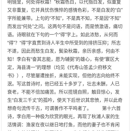
明镜里，何处得秋霜！”秋霜色白，以代指白发，似重复
又非重复，它并具忧伤憔悴的感情色彩，不是白发的“白”
字所能兼带。上句的“不知”，不是真不知，不是因“不知”
而发出“何处”之问。这两句不是问语，而是愤激语，痛切
语。诗眼就在下句的一个“得”字上。如此浓愁，从何而
“得”？“得”字直贯到诗人半生中所受到的排挤压抑；所志
不遂，因此而愁生白发，鬓染秋霜，亲历亲感，何由不
知！李白有“奋其志能，愿为辅弼”的雄心，有使“寰区大
定，海县清一”的理想（均见《代寿山答孟少府移文
书》），尽管屡遭挫折，未能实现，但他的志向绐终不
泯。写这首诗时，他已经五十多岁了，壮志未酬，人已
衰老，不能不倍加痛苦。所以揽镜自照，触目惊心，发
生“白发三千丈”的孤吟，使天下后世识其悲愤，并以此奇
想奇句流传千古，可谓善作不平鸣者了。 第十六首
诗，李白用一种极为欣赏的眼光，再现了秋浦人家的生
活情调：渔家在夜以继日地打鱼，而他的妻子也不肯闲