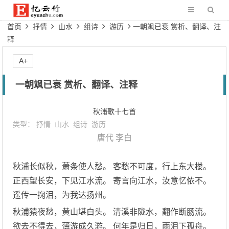
首页
抒情
山水
组诗
游历
一朝飒已衰 赏析、翻译、注
释
A+
一朝飒已衰 赏析、翻译、注释
秋浦歌十七首
类型：
抒情
山水
组诗
游历
唐代
李白
秋浦长似秋，萧条使人愁。 客愁不可度，行上东大楼。
正西望长安，下见江水流。 寄言向江水，汝意忆侬不。
遥传一掬泪，为我达扬州。
秋浦猿夜愁，黄山堪白头。 清溪非陇水，翻作断肠流。
欲去不得去，薄游成久游。 何年是归日，雨泪下孤舟。