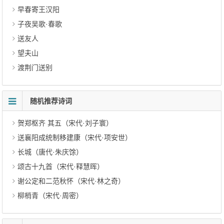
早春寄王汉阳
子夜吴歌·春歌
送友人
望夫山
渡荆门送别
随机推荐诗词
贺郑枢齐 其五（宋代·刘子寰）
送襄阳成统制移建康（宋代·项安世）
长城（唐代·朱庆馀）
颂古十九首（宋代·释慧晖）
谢公定和二范秋怀（宋代·林之奇）
柳梢青（宋代·周密）