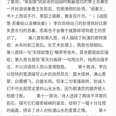
了重用；”黑貂裘“则是说的战国时期最成功的策士苏秦在
一开好游说秦惠王失败后，穷困潦倒的处境，”说秦王，
书十上而说不行，黑貂之裘敝，黄金百斤尽。“（《战国
策·苏秦始以连横说秦》）李白觉得自己的处境就好比那
失意东归的苏秦，而再也不会像宁戚那样得到君王的赏
识了。 第八首和第九首，诗人描绘了秋浦的奇特景
观：水车岭和江祖石。在艺术处理上，两首也很相似。
第八首除一句”天倾欲堕石“略带夸张外，其余都是如实描
绘；第九首也是除”青天扫画屏“一句用比外，纯用白描手
法，不以词语惊人而以意境取胜。 第十首诗，李白
以轻快的笔调描写山乡的自然风光：嘉木成林，满山葱
翠，白鹭横飞，白猿长鸣。但末二句笔锋陡转，劝诫人
们不可去观赏这里的山光水色，因为那凄厉的猿声使人
愁肠寸断。 第十一首诗，诗人选择了两块不寻常的
岩石，描写它们雄奇峻峭的姿态，绘制了一幅十分壮观
的画面，倾诉了诗人对秋浦山水的爱慕之情。 第十