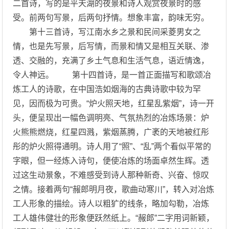
二首诗，写的是平天湖的夜景和诗人观赏夜景时的感
受。前两句写景，后两句抒情。想象丰富，韵味无穷。
第十三首诗，写江南水乡之景和民间采菱男女之
情，也是先写景，后写情，而景和情又是相互关联、渗
透、交融的，充满了乡土气息和生活气息，语近情逸，
令人神远。 第十四首诗，是一首正面描写和歌颂冶
炼工人的诗歌，在中国浩如烟海的古典诗歌中较为罕
见，因而极为可贵。“炉火照天地，红星乱紫烟”，诗一开
头，便呈现出一幅色调明亮、气氛热烈的冶炼场景：炉
火熊熊燃烧，红星四溅，紫烟蒸腾，广袤的天地被红彤
彤的炉火照得通明。诗人用了“照”、“乱”两个看似平常的
字眼，但一经炼入诗句，便使冶炼的场面卓然生辉。透
过这生动景象，不难感受到诗人那种新奇、兴奋、惊叹
之情。接着两句“赧郎明月夜，歌曲动寒川”，转入对冶炼
工人形象的描绘。诗人以粗犷的线条，略加勾勒，冶炼
工人雄伟健壮的形象便跃然纸上。“赧郎”二字用词新颖，