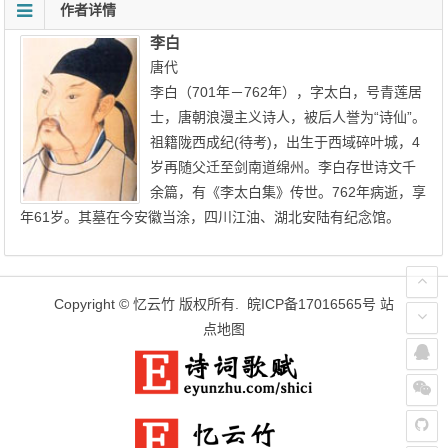
作者详情
李白
唐代
李白（701年－762年），字太白，号青莲居
士，唐朝浪漫主义诗人，被后人誉为“诗仙”。
祖籍陇西成纪(待考)，出生于西域碎叶城，4
岁再随父迁至剑南道绵州。李白存世诗文千
余篇，有《李太白集》传世。762年病逝，享
年61岁。其墓在今安徽当涂，四川江油、湖北安陆有纪念馆。
Copyright ©
忆云竹
版权所有.
皖ICP备17016565号
站
点地图