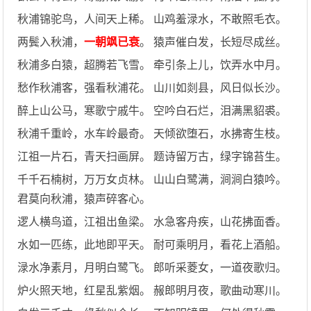
秋浦锦驼鸟，人间天上稀。 山鸡羞渌水，不敢照毛衣。
两鬓入秋浦，
一朝飒已衰
。 猿声催白发，长短尽成丝。
秋浦多白猿，超腾若飞雪。 牵引条上儿，饮弄水中月。
愁作秋浦客，强看秋浦花。 山川如剡县，风日似长沙。
醉上山公马，寒歌宁戚牛。 空吟白石烂，泪满黑貂裘。
秋浦千重岭，水车岭最奇。 天倾欲堕石，水拂寄生枝。
江祖一片石，青天扫画屏。 题诗留万古，绿字锦苔生。
千千石楠树，万万女贞林。 山山白鹭满，涧涧白猿吟。
君莫向秋浦，猿声碎客心。
逻人横鸟道，江祖出鱼梁。 水急客舟疾，山花拂面香。
水如一匹练，此地即平天。 耐可乘明月，看花上酒船。
渌水净素月，月明白鹭飞。 郎听采菱女，一道夜歌归。
炉火照天地，红星乱紫烟。 赧郎明月夜，歌曲动寒川。