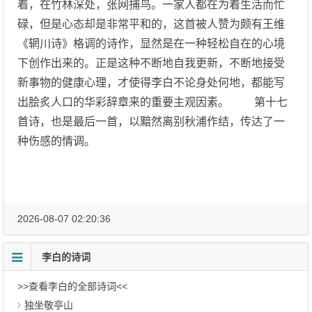
着，在竹林深处，张网捕鸟。一家人都在为着生活而忙
碌，但是心态却是非常平和的，这首被人赞为颇有王维
《辋川诗》格调的诗作，显然是在一种轻松自在的心境
下创作出来的。正是这种不断地自我更新，不断地接受
新事物的健康心理，才使得李白不论身处何地，都能写
出脍炙人口的华彩辞章来的重要主观因素。 第十七
首诗，也是最后一首，以黯然离别秋浦作结，传达了一
种伤感的情调。
2026-08-07 02:20:36
李白的诗词
>>查看李白的全部诗词<<
独坐敬亭山