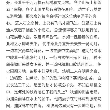
旁，长着千千万万棵石楠树和女贞林。 各个山头上都落
满了白鬓，各个山涧里都有白猿在哀吟。 劝君千万莫要
去游秋浦，那悲哀的猿声会搅碎你这位他乡游子的客
心。 逻人石之高踱，上只有飞鸟才能飞过。江祖石上有
渔人筑起了捕鱼的小堤坝。 急流使得客舟飞快地行驶，
山花挨着人面，散着阵阵香气。 水如一匹静静的白练，
此地之水即与天平。 何不乘此舟直升云天去一览明月，
一边看赏两岸的鲜花，一边在舱中饮酒呢？ 透明的绿水
中映着一轮素净的明月，一行白鹭在日光下飞行。 种田
郎荷锄听采菱女唱歌，并一道唱和着山歌踏月而归。 炉
火隔彻天地，柴烟中红星乱闪。 炼铜工人在明月之夜，
一边唱歌一边劳动，他们的歌声响彻了寒峭的山谷。 白
发长达三千丈，是因为愁才长得这样长。 不知在明镜之
中，是何处的秋霜落在了我的头上？ 秋浦的田舍老翁，
为捕鱼而睡在水上的船中。 他的妻子在竹林深处张结鸟
网，捕捉林中的白鹇。 桃波离这里只有一步地之遥，那