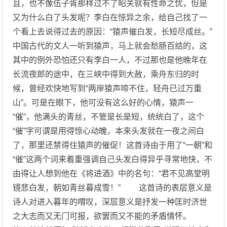
且，也不像伍子胥那样过不了昭关就有性命之忧，但是
又为什么白了头发呢？李白在惊异之余，给自己找了一
个看上去说得过去的原因：“猿声催白发，长短尽成丝。”
中国古代的文人一听到猿声，马上就会愁肠百结的，这
其中的例外恐怕还只有李白一人，不过那也是他晚年在
长流夜郎的途中，在三峡中得到大赦，乘舟东归的时
候，曾经欢快地写到“两岸猿声啼不住，轻舟已过万重
山”。可是在眼下，他可没有这么好的心情，猿声一
“催”，他满头的青丝，不管是长是短，统统白了，这个
“催”字可谓是用得惊心动魄，本来头发就在一夜之间白
了，那里还禁得住猿声的催促！这首诗由于用了“一朝”和
“催”这两个词来着重强调自己头发白得异乎寻常地快，不
由得让人想到他在《将进酒》中的名句：“君不见高堂明
镜悲白发，朝如青丝暮成雪！” 这首诗的表层意义是
诗人对进入暮年的喟叹，深层意义是抒发一种匡时济世
之大志而又无门可报，欲罢而又不能的矛盾情怀。