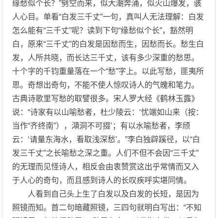
缘愁似个长？”劈空而来，似大潮奔涌，似火山爆发，骇
人心目。单看“白发三千丈”一句，真叫人无法理解：白发
怎么能有“三千丈”呢？读到下句“缘愁似个长”，豁然明
白，原来“三千丈”的白发是因愁而生，因愁而长。愁生白
发，人所共晓，而长达三千丈，该有多少深重的愁思。
十个字的千钧重量落在一个“愁”字上。以此写愁，匪夷所
思。奇想出奇句，不能不使人惊叹诗人的气魄和笔力。
古典诗歌里写愁的取譬很多。宋人罗大经《鹤林玉露》
说：“诗家有以山喻愁者，杜少陵云：‘忧端如山来（按：
当作“齐终南”），澒洞不可掇’；有以水喻愁者，李颀
云：‘请量东海水，看取浅深愁’。”李白独辟蹊径，以“白
发三千丈”之长喻愁之深之重。人们不但不会因“三千丈”
的无理而见怪诗人，相反会由衷赞赏这出乎常情而又入
于人心的奇句，而且感到诗人的长叹疾呼实堪同情。
人看到自己头上生了白发以及白发的长短，是因为
照镜而知。首二句暗藏照镜，三四句就明白写出：“不知