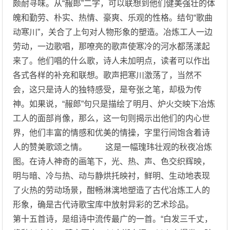
颇耐寻味。从“赧郎”二字，可以联想到他们健美强壮的体
魄和勤劳、朴实、热情、豪爽、乐观的性格。结句“歌曲
动寒川”，关合了上句对人物形象的塑造。冶炼工人一边
劳动，一边歌唱，那嘹亮的歌声使寒冷的河水都荡漾起
来了。他们唱的什么歌，诗人未加明点，读者可以作出
各式各样的补充和联想。歌声把寒川激荡了，当然不
会，这只是诗人的独特感受，是夸张之笔，却极为传
神。如果说，“赧郎”句只是描绘了明月、炉火交映下冶炼
工人的面部肖像，那么，这一句则揭示出他们的内心世
界，他们丰富的情感和优美的情操，字里行间饱含着诗
人的赞美歌颂之情。 这是一幅瑰玮壮观的秋夜冶炼
图。在诗人神奇的画笔下，光、热、声、色交织辉映，
明与暗、冷与热、动与静烘托映衬，鲜明、生动地表现
了火热的劳动场景，酣畅淋漓地塑造了古代冶炼工人的
形象，确是古代诗歌宝库中放射异彩的艺术珍品。
第十五首诗，是组诗中流传最广的一首。“白发三千丈，