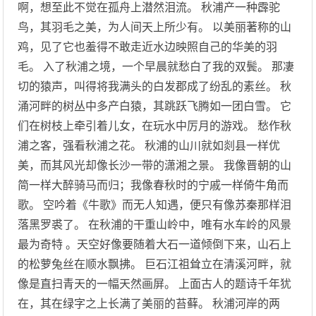
啊，想至此不觉在孤舟上潜然泪流。 秋浦产一种霹驼
鸟，其羽毛之美，为人间天上所少有。 以美丽著称的山
鸡，见了它也羞得不敢走近水边映照自己的华美的羽
毛。 入了秋浦之境，一个早晨就愁白了我的双鬓。 那凄
切的猿声，叫得将我满头的白发郡成了纷乱的素丝。 秋
涌河畔的树丛中多产白猿，其跳跃飞腾如一团白雪。 它
们在树枝上牵引着儿女，在玩水中厉月的游戏。 愁作秋
浦之客，强看秋浦之花。 秋浦的山川就如剡县一样优
美，而其风光却像长沙一带的潇湘之景。 我像晋朝的山
简一样大醉骑马而归；我像春秋时的宁戚一样倚牛角而
歌。 空吟着《牛歌》而无人知遇，便只有像苏秦那样泪
落黑罗裘了。 在秋浦的干重山岭中，唯有水车岭的风景
最为奇特 。天空好像要随着大石一道倾倒下来，山石上
的松萝兔丝在顺水飘拂。 巨石江祖耸立在清溪河畔，就
像是直扫青天的一幅天然画屏。 上面古人的题诗千年犹
在，其在绿字之上长满了美丽的苔藓。 秋浦河岸的两