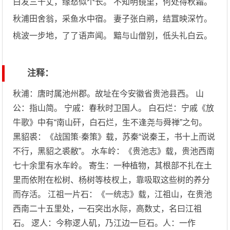
白发三千丈，缘愁似个长。 不知明镜里，何处得秋霜。
秋浦田舍翁，采鱼水中宿。 妻子张白鹇，结罝映深竹。
桃波一步地，了了语声闻。 黯与山僧别，低头礼白云。
注释：
秋浦：唐时属池州郡。故址在今安徽省贵池县西。 山
公：指山简。 宁戚：春秋时卫国人。 白石烂：宁戚《放
牛歌》中有“南山矸，白石烂，生不逢尧与舜禅”之句。
黑貂裘：《战国策·秦策》载，苏秦“说秦王，书十上而说
不行，黑貂之裘敝”。 水车岭：《贵池志》载，贵池西南
七十余里有水车岭。 寄生：一种植物，其根部不扎在土
里而依附在松树、杨树等枝杈上，靠吸取这些树的养分
而存活。 江祖一片石：《一统志》载，江祖山，在贵池
西南二十五里处，一石突出水际，高数丈，名曰江祖
石。 逻人：今称逻人矶，乃江边一巨石。人：一作