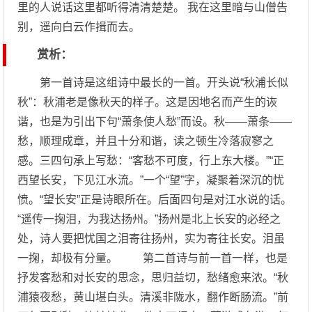
里的人说话这里都听得清清楚楚。 我在这里暗与山僧告
别，遥向白云作揖而去。
赏析：
第一首诗是这组诗中最长的一首。开头说“秋浦长似
秋”：秋浦老是像秋天的样子。这是因地名而产生的诙
谐，也是为引出下句“萧条使人愁”而设。秋——萧条——
愁，顺理成章，并且十分和谐，读之顿生冷落寂寥之
感。三四句承上写愁：“客愁不可度，行上东大楼。”“正
西望长安，下见江水流。”一个“望”字，凝聚着深沉的忧
愤。“望长安”正是诗眼所在。后面四句是对江水说的话。
“遥传一掬泪，为我达扬州。”扬州是北上长安的必经之
处，诗人要把忧国之泪寄往扬州，实为寄往长安。泪虽
一掬，却极有分量。 第二首诗与前一首一样，也是
抒发客愁和对长安的思念，思归益切，愁绪愈来浓。“秋
浦猿夜愁，黄山堪白头。清溪非陇水，翻作断肠流。”前