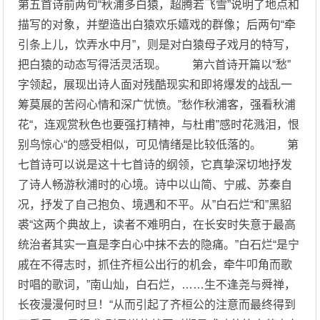
第五首诗前两句“秋浦多白猿，超腾若飞雪”说明了地点和
描写的对象，并塑造出白猿欢乐嬉戏的群像；后两句“牵
引条上儿，饮弄水中月”，则是对白猿母子戏月的特写，
把白猿的动态写得活灵活现。 第六首诗开篇以“愁”
字领起，展现出诗人面对残酷现实和即将爆发的战乱一
筹莫展的苦闷心情和深广忧愤。”愁作秋浦客，强看秋浦
花“，连观赏秋色也要强打精神，与杜甫”感时花溅泪，恨
别鸟惊心“的感受相似，可见情绪是比较低落的。 第
七首诗可以说是这十七首诗的纲领，它真挚深切地抒发
了诗人畅游秋浦时的心境。诗中以山简、宁戚、苏秦自
况，抒发了自己抱负、境遇和不平。从”白石烂“和”黑貂
裘“这两个典故上，读者不难明白，在长安时失意于最高
统治者其实一直是李白心中抹不去的隐痛。”白石烂“是宁
戚在不得志时，抓住齐桓公出行的机会，牵牛叩角而歌
时唱的歌词，”南山灿，白石烂，……生不逢尧与舜禅，
长夜漫漫何时旦！“从而引起了齐桓公的注意而最终得到