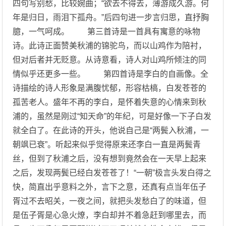
四句写别愁，比较婉曲；“欲去不得去，薄游成久游。何
年是归日，雨泪下孤舟。”后四句进一步言归思，直抒胸
臆，一气呵成。 第三首诗是一首具有寓意的咏物
诗。此诗正面赞美秋浦的锦驼鸟，而以山鸡作为陪衬，
但对后者并无贬意。从诗意看，诗人对山鸡所倾注的同
情似乎还更多一些。 第四首诗是李白的自画像。全
诗描绘的诗人形象是满腹忧郁，形容枯槁，白发苍苍的
孤苦老人。盛年不再的李白，是怀着失意的心情来到秋
浦的，虽然是刚过“知天命”的年纪，可是好像一下子白发
就全白了。在此诗的开头，他说自己是“两鬓入秋浦，一
朝飒已衰”。听起来似乎觉得原来还李白一直是两鬓青
丝，但到了秋浦之后，没有想到竟然会在一天早上起来
之后，发现两鬓已经白发苍苍了！“一朝”极言头发白得之
快，简直出乎意料之外，言下之意，还真有点当年伍子
胥过不去昭关，一夜之间，就把头发愁白了的味道，但
是伍子胥是心急火燎，李白却并不着急赶到哪里去，而