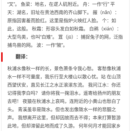
“叉”。 鱼梁：地名，在逻人矶附近。 舟：一作“行” 平
天：湖名，旧址在贵池西南的齐山脚下。 赧（nǎn）：
原指因害羞而脸红。这里是指炉火映红人脸。 个：如
此，这般。 秋霜：形容头发白如秋霜。 白鹇（xián）：
大型鸟类，也叫“白雉“。 罝（jū）：捕捉兔子的网，泛指
捕鸟兽的网。 波：一作“陂”。
翻译：
秋浦水像秋一样的长，景色萧条令我心愁。 客愁像秋浦
水一样不可量度，我乐行至大楼山以散心忧。站 在山顶
西望伏安，直见长江之水正滚滚东流。 我问江水：你还
记得我李白吗？ 请你将我一掬泪水，遥寄给扬州的朋友
去吧！ 夜猿在秋浦水上哀鸣，连附近的小黄山也愁白了
头。 青溪虽非是陇水。但也发出像陇水一样的悲胭之
声。 我想离开这里，但却因故而去不得；本来打算暂游
此地，但却滞留此地而成了久游。 何年何月才能回家乡