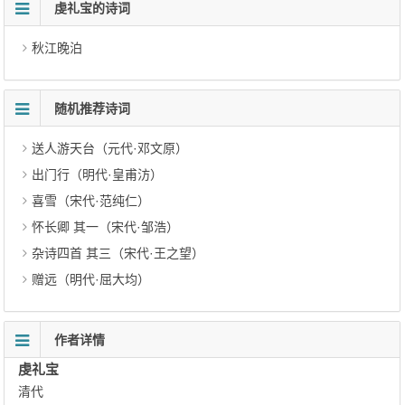
虔礼宝的诗词
秋江晚泊
随机推荐诗词
送人游天台（元代·邓文原）
出门行（明代·皇甫汸）
喜雪（宋代·范纯仁）
怀长卿 其一（宋代·邹浩）
杂诗四首 其三（宋代·王之望）
赠远（明代·屈大均）
作者详情
虔礼宝
清代