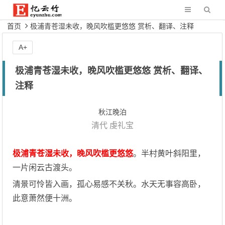
首页
极浦青苍湿未收，晚风吹槛更悠悠 赏析、翻译、注释
A+
极浦青苍湿未收，晚风吹槛更悠悠 赏析、翻译、
注释
秋江晚泊
清代
虔礼宝
极浦青苍湿未收，晚风吹槛更悠悠
。半村黄叶斜阳里，
一片闲云古渡头。
清景可怜皆入画，孤心易感不关秋。水天无事容高卧，
此意萧然便十洲。