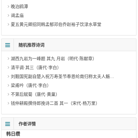
晚泊鸥潭
谒孟庙
夏五黄元卿招同韩孟郁邓伯乔赵裕子饮渌水草堂
随机推荐诗词
湖西九岩为一峰题 其九 月岩（明代·陈献章）
清平调·其三（唐代·李白）
刘觐国宪副自楚入祝万寿圣节奉恩纶南归称太夫人觞即返武昌赋别（明代·邓云霄）
梁甫吟（唐代·李白）
不第后赋菊（唐代·黄巢）
钱仲耕殿撰侍郎挽诗二首 其一（宋代·杨万里）
作者详情
韩日缵