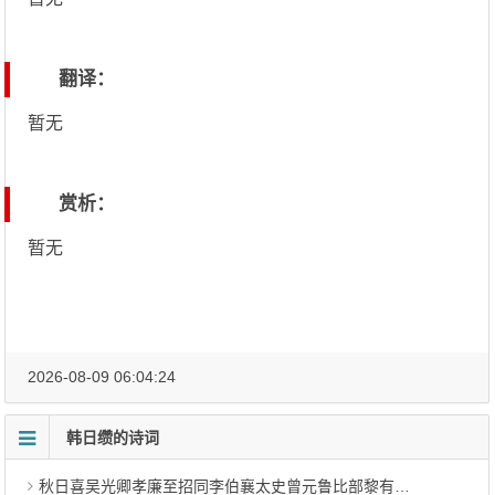
翻译：
暂无
赏析：
暂无
2026-08-09 06:04:24
韩日缵的诗词
秋日喜吴光卿孝廉至招同李伯襄太史曾元鲁比部黎有道山人小集 其三