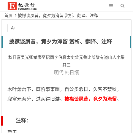
首页
披襟谈夙昔，竟夕为淹留 赏析、翻译、注释
A+
披襟谈夙昔，竟夕为淹留 赏析、翻译、注释
秋日喜吴光卿孝廉至招同李伯襄太史曾元鲁比部黎有道山人小集
其三
明代
韩日缵
木叶萧萧下，庭阶事事幽。自公多暇日，久客不禁秋。
寂寞元吾分，过从得旧游。
披襟谈夙昔，竟夕为淹留
。
注释：
暂无