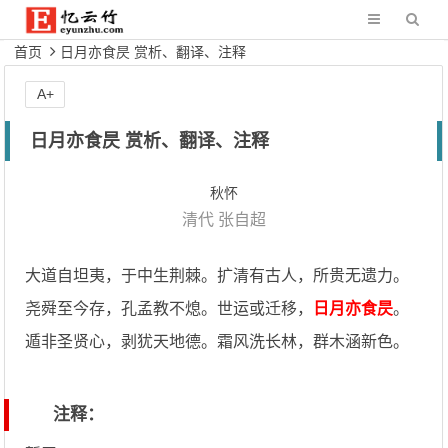
首页
日月亦食昃 赏析、翻译、注释
A+
日月亦食昃 赏析、翻译、注释
秋怀
清代
张自超
大道自坦夷，于中生荆棘。扩清有古人，所贵无遗力。
尧舜至今存，孔孟教不熄。世运或迁移，
日月亦食昃
。
遁非圣贤心，剥犹天地德。霜风洗长林，群木涵新色。
注释：