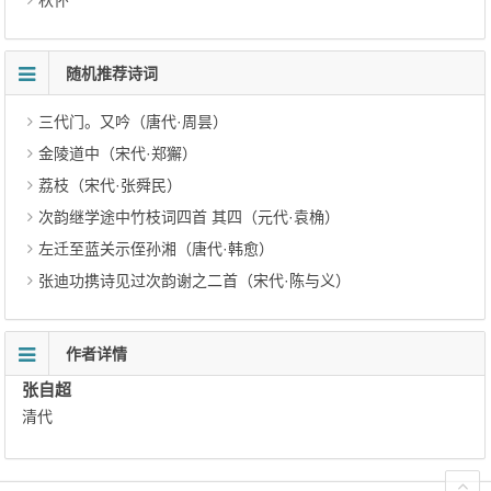
秋怀
随机推荐诗词
三代门。又吟（唐代·周昙）
金陵道中（宋代·郑獬）
荔枝（宋代·张舜民）
次韵继学途中竹枝词四首 其四（元代·袁桷）
左迁至蓝关示侄孙湘（唐代·韩愈）
张迪功携诗见过次韵谢之二首（宋代·陈与义）
作者详情
张自超
清代