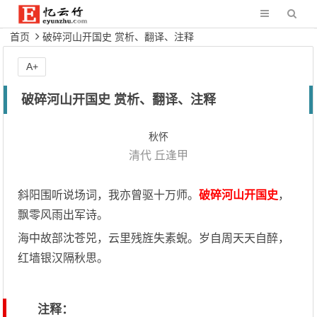
首页
破碎河山开国史 赏析、翻译、注释
A+
破碎河山开国史 赏析、翻译、注释
秋怀
清代
丘逢甲
斜阳围听说场词，我亦曾驱十万师。
破碎河山开国史
，
飘零风雨出军诗。
海中故部沈苍兕，云里残旌失素蜺。岁自周天天自醉，
红墙银汉隔秋思。
注释：