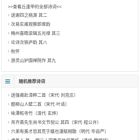
>>查看丘逢甲的全部诗词<<
送谢四之桃源 其二
次易实甫观察即席韵
梅州喜晤梁辑五光禄 其三
论诗次铁庐韵 其八
秋怀
游灵山护国禅院作 其九
随机推荐诗词
送强甫赴漳粹二首（宋代·刘克庄）
题柳山人壁二首（宋代·叶适）
咏潭柘寺竹（清代·玄烨）
吊齐斋先生尚书文节倪公 其四（宋代·程公许）
六弟有美才恐其荒于嬉也漫赋相勖（明代·毕自严）