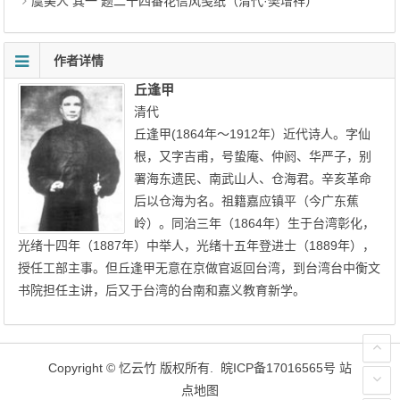
虞美人 其一 题二十四番花信风笺纸（清代·樊增祥）
作者详情
丘逢甲
清代
丘逢甲(1864年～1912年）近代诗人。字仙
根，又字吉甫，号蛰庵、仲阏、华严子，别
署海东遗民、南武山人、仓海君。辛亥革命
后以仓海为名。祖籍嘉应镇平（今广东蕉
岭）。同治三年（1864年）生于台湾彰化，
光绪十四年（1887年）中举人，光绪十五年登进士（1889年），
授任工部主事。但丘逢甲无意在京做官返回台湾，到台湾台中衡文
书院担任主讲，后又于台湾的台南和嘉义教育新学。
Copyright ©
忆云竹
版权所有.
皖ICP备17016565号
站
点地图