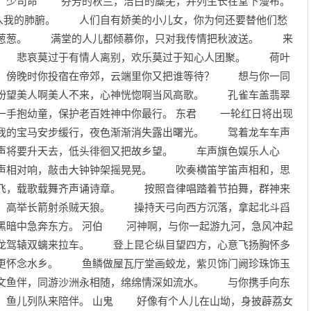
？ 少司命 芬芳的秋兰，洁白的麋芜，并列生长在堂下漫布。
我的肺腑。 人们自有娇美的小儿女，你为何还要替他们愁
葱葱。 满堂的人儿都倾慕你，只对我传情把秋波送。 来
。 悲哀莫过于有情人离别，欢乐莫过于知心人团聚。 荷叶
 傍晚时你投宿在帝郊，云端里你又把谁等待？ 想与你一同
盼望美人啊美人不来，心神恍惚啊当风高歌。 孔雀车盖翡翠
一手抱幼童，保护老百姓神中你最行。 东君 一轮红日将出现
我的宝马安步缓行，夜色渐渐消失露出曙光。 驾着龙车车声
声将要升天去，低头徘徊又把故乡望。 车声旗色娱乐人心
声相对响，敲击大钟钟架摇晃晃。 吹奏横笛竽笛声相和，思
飞，载歌载舞齐声诵诗章。 按照音律唱踏着节拍舞，群神来
，高举长箭射杀贼天狼。 操持天弓向西方沉落，拿起北斗舀
黑暗中急奔东方。 河伯 河神啊，与你一起游九河，急风冲起
龙驾辕双螭来拉车。 登上昆仑纵目望四方，心意飞扬胸怀多
更怀念水乡。 鱼鳞做屋瓦厅堂画蛟龙，紫贝饰门阙珍珠饰玉
文鱼伴，同游沙洲永相随，绵绵情深如流水。 与你携手向东
，鱼儿列队来陪伴。 山鬼 好像有个人儿在山坳，身披薜荔女