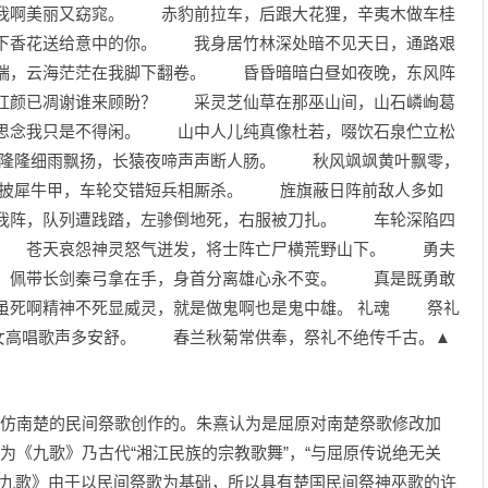
我啊美丽又窈窕。 赤豹前拉车，后跟大花狸，辛夷木做车桂
下香花送给意中的你。 我身居竹林深处暗不见天日，通路艰
端，云海茫茫在我脚下翻卷。 昏昏暗暗白昼如夜晚，东风阵
红颜已凋谢谁来顾盼？ 采灵芝仙草在那巫山间，山石嶙峋葛
思念我只是不得闲。 山中人儿纯真像杜若，啜饮石泉伫立松
隆细雨飘扬，长猿夜啼声声断人肠。 秋风飒飒黄叶飘零，
身披犀牛甲，车轮交错短兵相厮杀。 旌旗蔽日阵前敌人多如
我阵，队列遭践踏，左骖倒地死，右服被刀扎。 车轮深陷四
。 苍天哀怨神灵怒气迸发，将士阵亡尸横荒野山下。 勇夫
 佩带长剑秦弓拿在手，身首分离雄心永不变。 真是既勇敢
虽死啊精神不死显威灵，就是做鬼啊也是鬼中雄。 礼魂 祭礼
女高唱歌声多安舒。 春兰秋菊常供奉，祭礼不绝传千古。▲
仿南楚的民间祭歌创作的。朱熹认为是屈原对南楚祭歌修改加
为《九歌》乃古代“湘江民族的宗教歌舞”，“与屈原传说绝无关
九歌》由于以民间祭歌为基础，所以具有楚国民间祭神巫歌的许