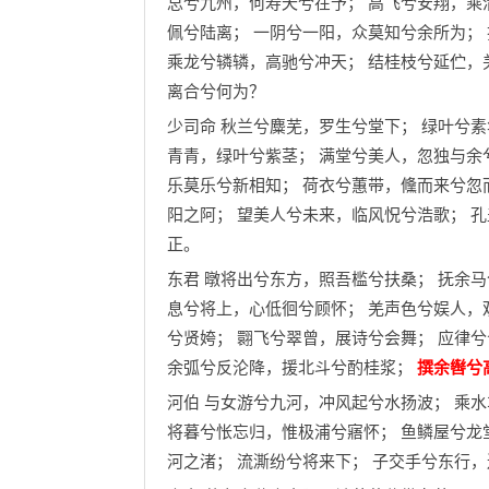
总兮九州，何寿夭兮在予； 高飞兮安翔，乘
佩兮陆离； 一阴兮一阳，众莫知兮余所为；
乘龙兮辚辚，高驰兮冲天； 结桂枝兮延伫，
离合兮何为？
少司命 秋兰兮麋芜，罗生兮堂下； 绿叶兮
青青，绿叶兮紫茎； 满堂兮美人，忽独与余
乐莫乐兮新相知； 荷衣兮蕙带，儵而来兮忽
阳之阿； 望美人兮未来，临风怳兮浩歌； 
正。
东君 暾将出兮东方，照吾槛兮扶桑； 抚余
息兮将上，心低徊兮顾怀； 羌声色兮娱人，
兮贤姱； 翾飞兮翠曾，展诗兮会舞； 应律
余弧兮反沦降，援北斗兮酌桂浆；
撰余辔兮
河伯 与女游兮九河，冲风起兮水扬波； 乘
将暮兮怅忘归，惟极浦兮寤怀； 鱼鳞屋兮龙
河之渚； 流澌纷兮将来下； 子交手兮东行