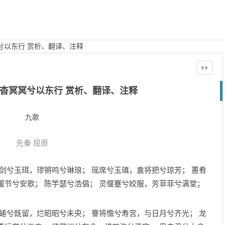
兮以东行 赏析、翻译、注释
杳冥冥兮以东行 赏析、翻译、注释
九歌
先秦
屈原
长剑兮玉珥，璆锵鸣兮琳琅； 瑶席兮玉瑱，盍将把兮琼芳； 蕙肴
缓节兮安歌； 陈竽瑟兮浩倡； 灵偃蹇兮姣服，芳菲菲兮满堂；
连蜷兮既留，烂昭昭兮未央； 謇将憺兮寿宫，与日月兮齐光； 龙