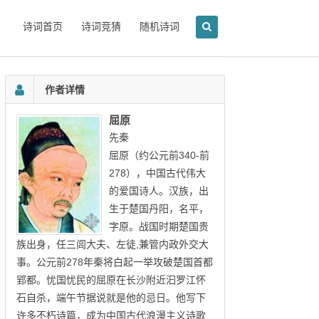
诗词首页
诗词竞猜
随机诗词
作者详情
屈原
先秦
屈原（约公元前340-前
278），中国古代伟大
的爱国诗人。汉族，出
生于楚国丹阳，名平，
字原。战国时期楚国贵
族出身，任三闾大夫、左徒,兼管内政外交大
事。公元前278年秦将白起一举攻破楚国首都
郢都。忧国忧民的屈原在长沙附近汩罗江怀
石自杀，端午节据说就是他的忌日。他写下
许多不朽诗篇，成为中国古代浪漫主义诗歌