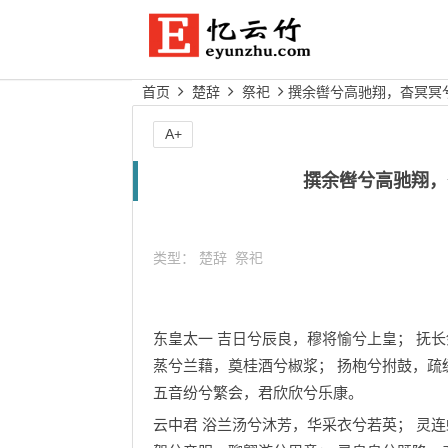
首页
楚辞
祭祀
撰余辔兮高驰翔，杳冥冥
A+
撰余辔兮高驰翔，
类型：
楚辞
祭祀
东皇太一 吉日兮辰良，穆将愉兮上皇； 抚
蒸兮兰藉，奠桂酒兮椒浆； 扬枹兮拊鼓，疏
五音纷兮繁会，君欣欣兮乐康。
云中君 浴兰汤兮沐芳，华采衣兮若英； 灵