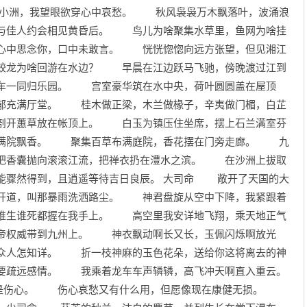
北小洲，我望眼欲穿心中哀愁。 秋风袅袅万木飘落叶，波涌浪
与佳人约会相见黄昏后。 鸟儿为啥聚集水草里，鱼网为啥挂
心中思念你，口中未敢言。 恍恍惚惚向远方张望，但见湘江
蛟龙为啥回游在水边？ 早晨在江边跃马飞驰，傍晚渡过江到
车一同归乐园。 宫室豪华筑在水中央，荷叶圆圆盖在屋顶
郁充满厅堂。 桂木做正梁，木兰做椽子，辛夷做门楣，白芷
剖开蕙草放在帐顶上。 白玉为镇压住坐席，摆上石兰满室芬
满院飘香。 聚集百草布满庭院，香花摆在门旁走廊。 九
把香囊抛向滚滚江流，把禅衣扔在澧水之滨。 在沙洲上拔取
能骤然得到，且逍遥等待吉日良辰。 大司命 敞开了天国的大
开道，叫那暴雨洗洒路尘。 神君盘旋从空中下降，我紧跟着
谁生谁死都握在我手上。 高空里我安详地飞翔，乘天地正气
帝权威带到九州上。 神衣飘动啊长又长，玉佩闪烁啊放光
众人怎知详。 折一枝神麻的玉色花朵，送给你这将离去的神
要疏远感情。 我乘着龙车车声辚辚，高飞冲天啊直入重云。
是伤心。 伤心哀愁又有什么用，但愿像现在康健无损。