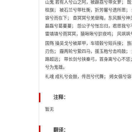
山鬼 若有人兮山之阿，被薜荔兮带女萝； 
桂旗； 被石兰兮带杜衡，折芳馨兮遗所思；
容兮而在下； 杳冥冥兮羌昼晦，东风飘兮神
磊磊兮葛蔓蔓； 怨公子兮怅忘归，君思我兮
雷填填兮雨冥冥，猿啾啾兮狖夜鸣； 风飒飒
国殇 操吴戈兮被犀甲，车错毂兮短兵接； 
刃伤； 霾两轮兮絷四马，援玉枹兮击鸣鼓；
路超远； 带长剑兮挟秦弓，首身离兮心不惩
兮为鬼雄。
礼魂 成礼兮会鼓，传芭兮代舞； 姱女倡兮
注释：
暂无
翻译：