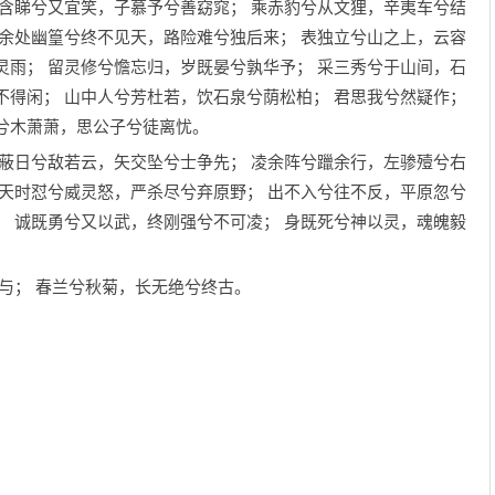
既含睇兮又宜笑，子慕予兮善窈窕； 乘赤豹兮从文狸，辛夷车兮结
 余处幽篁兮终不见天，路险难兮独后来； 表独立兮山之上，云容
灵雨； 留灵修兮憺忘归，岁既晏兮孰华予； 采三秀兮于山间，石
不得闲； 山中人兮芳杜若，饮石泉兮荫松柏； 君思我兮然疑作；
兮木萧萧，思公子兮徒离忧。
旌蔽日兮敌若云，矢交坠兮士争先； 凌余阵兮躐余行，左骖殪兮右
 天时怼兮威灵怒，严杀尽兮弃原野； 出不入兮往不反，平原忽兮
； 诚既勇兮又以武，终刚强兮不可凌； 身既死兮神以灵，魂魄毅
容与； 春兰兮秋菊，长无绝兮终古。