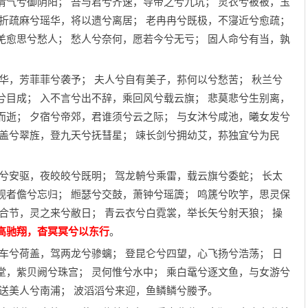
清气兮御阴阳； 吾与君兮齐速，导帝之兮九坑； 灵衣兮被被，玉
 折疏麻兮瑶华，将以遗兮离居； 老冉冉兮既极，不寖近兮愈疏；
羌愈思兮愁人； 愁人兮奈何，愿若今兮无亏； 固人命兮有当，孰
素华，芳菲菲兮袭予； 夫人兮自有美子，荪何以兮愁苦； 秋兰兮
兮目成； 入不言兮出不辞，乘回风兮载云旗； 悲莫悲兮生别离，
而逝； 夕宿兮帝郊，君谁须兮云之际； 与女沐兮咸池，曦女发兮
孔盖兮翠旌，登九天兮抚彗星； 竦长剑兮拥幼艾，荪独宜兮为民
马兮安驱，夜皎皎兮既明； 驾龙輈兮乘雷，载云旗兮委蛇； 长太
观者儋兮忘归； 縆瑟兮交鼓，萧钟兮瑶簴； 鸣篪兮吹竽，思灵保
兮合节，灵之来兮敝日； 青云衣兮白霓裳，举长矢兮射天狼； 操
高驰翔，杳冥冥兮以东行
。
水车兮荷盖，驾两龙兮骖螭； 登昆仑兮四望，心飞扬兮浩荡； 日
堂，紫贝阙兮珠宫； 灵何惟兮水中； 乘白鼋兮逐文鱼，与女游兮
，送美人兮南浦； 波滔滔兮来迎，鱼鳞鳞兮媵予。