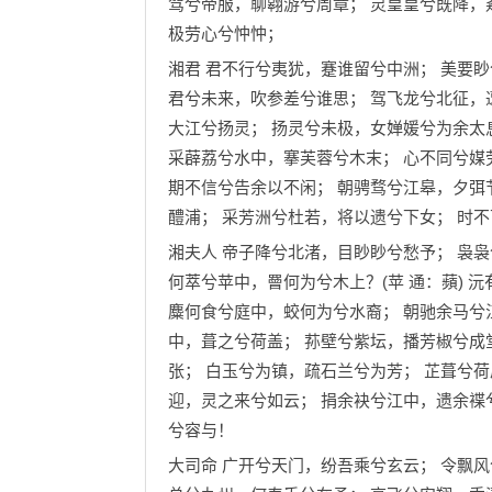
驾兮帝服，聊翱游兮周章； 灵皇皇兮既降，
极劳心兮忡忡；
湘君 君不行兮夷犹，蹇谁留兮中洲； 美要
君兮未来，吹参差兮谁思； 驾飞龙兮北征，
大江兮扬灵； 扬灵兮未极，女婵媛兮为余太
采薜荔兮水中，搴芙蓉兮木末； 心不同兮媒
期不信兮告余以不闲； 朝骋骛兮江皋，夕弭
醴浦； 采芳洲兮杜若，将以遗兮下女； 时
湘夫人 帝子降兮北渚，目眇眇兮愁予； 袅
何萃兮苹中，罾何为兮木上？(苹 通：蘋) 
麋何食兮庭中，蛟何为兮水裔； 朝驰余马兮
中，葺之兮荷盖； 荪壁兮紫坛，播芳椒兮成
张； 白玉兮为镇，疏石兰兮为芳； 芷葺兮
迎，灵之来兮如云； 捐余袂兮江中，遗余褋
兮容与！
大司命 广开兮天门，纷吾乘兮玄云； 令飘