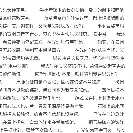
娱乐天神东皇。 手抚着镶玉的长剑剑柄，身上的佩玉和鸣响
祭品鲜花散芳香。 蕙草包祭肉兰叶做衬垫，献上桂椒酿制的
奏缓拍节声调安详，又吹竽又鼓瑟放声歌唱。 巫女舞姿美服
商角徵羽五音齐合奏，衷心祝神君快乐又健康。 云中君 我沐
 看云神宛曲停留云端，神光灿烂气宇轩昂。 你安居在云间
穿五彩衣裳，翱翔空中游览四方。 神光闪闪你从天而降，又
，恩被四海功德无量。 思念神君长长叹息，忧心忡忡黯然神
停留在水中沙洲？ 我天生丽质又修饰打扮，急流中驾起芳香的
安静静地流。 盼望你啊你却不来，吹排箫啊我在思念谁？
庭。 用薜荔做帘蕙草做帐，拿香荪饰桨香兰饰旌。 极目
路飞舟不见你的踪影，侍女啊也为我叹息悲伤。 热泪纵横不
把稳船舵，飞舟破浪卷起千堆雪。 薜荔长在陆上啊偏要水中
不同心媒人也徒劳，恩爱不深厚轻易抛弃我。 石滩上的水啊
忠诚招人长怨恨，约会不守信却说没空闲。 早晨在江边急速
儿在屋上栖息，弯弯的江水在堂前缓流。 把玉块抛向滚滚江
采摘杜若，赠给下女聊表寸心。 时光匆匆不会再来，放宽