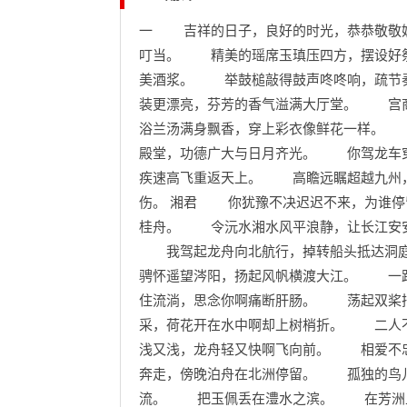
一 吉祥的日子，良好的时光，恭恭敬敬
叮当。 精美的瑶席玉瑱压四方，摆设好
美酒浆。 举鼓槌敲得鼓声咚咚响，疏节
装更漂亮，芬芳的香气溢满大厅堂。 宫
浴兰汤满身飘香，穿上彩衣像鲜花一样。
殿堂，功德广大与日月齐光。 你驾龙车
疾速高飞重返天上。 高瞻远瞩超越九州
伤。 湘君 你犹豫不决迟迟不来，为谁
桂舟。 令沅水湘水风平浪静，让长江安
我驾起龙舟向北航行，掉转船头抵达洞
骋怀遥望涔阳，扬起风帆横渡大江。 一
住流淌，思念你啊痛断肝肠。 荡起双桨
采，荷花开在水中啊却上树梢折。 二人
浅又浅，龙舟轻又快啊飞向前。 相爱不
奔走，傍晚泊舟在北洲停留。 孤独的鸟
流。 把玉佩丢在澧水之滨。 在芳洲上