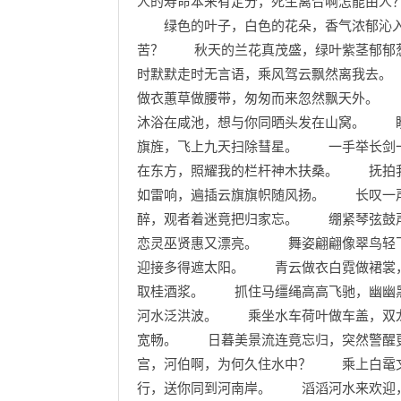
人的寿命本来有定分，死生离合啊怎能由人
绿色的叶子，白色的花朵，香气浓郁沁入
苦？ 秋天的兰花真茂盛，绿叶紫茎郁郁
时默默走时无言语，乘风驾云飘然离我去
做衣蕙草做腰带，匆匆而来忽然飘天外。
沐浴在咸池，想与你同晒头发在山窝。 
旗旌，飞上九天扫除彗星。 一手举长剑
在东方，照耀我的栏杆神木扶桑。 抚拍
如雷响，遍插云旗旗帜随风扬。 长叹一
醉，观者着迷竟把归家忘。 绷紧琴弦鼓
恋灵巫贤惠又漂亮。 舞姿翩翩像翠鸟轻
迎接多得遮太阳。 青云做衣白霓做裙裳
取桂酒浆。 抓住马缰绳高高飞驰，幽幽
河水泛洪波。 乘坐水车荷叶做车盖，双
宽畅。 日暮美景流连竟忘归，突然警醒
宫，河伯啊，为何久住水中？ 乘上白鼋
行，送你同到河南岸。 滔滔河水来欢迎