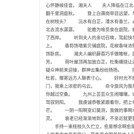
心怀静候佳音。 湘夫人 夫人降临在江
翻千里洞庭秋。 登上白薠岗举目远望，
在树枝头？ 沅水有白芷，澧水有香兰，
北去流水潺潺。 驼鹿为啥觅食在庭院，
了西岸。 听到夫人的亲切召唤，驾起快
上。 香荪饰墙紫贝铺庭院，花椒香味浓
饰卧房。 湘夫人编织薜荔巧手做帷帐，
芳。 荷叶屋顶再加放白芷，杜衡缠绕让
疑众神前来迎接，群神云集纷纷扬扬。 
杜若，赠寄远方人聊表寸心。 好时光不
门，我乘上浓密的乌云。 命令旋风为我
你越过空桑。 九州上芸芸众生闹嚷嚷，
驾驭阴阳。 我虔诚恭敬紧跟着你，把上
芒。 一阴一阳啊变幻莫测，我做的事啊
灵。 衰老已经渐渐地到来，不亲近就更
手持一束桂枝久久伫立，愈是想念啊愈