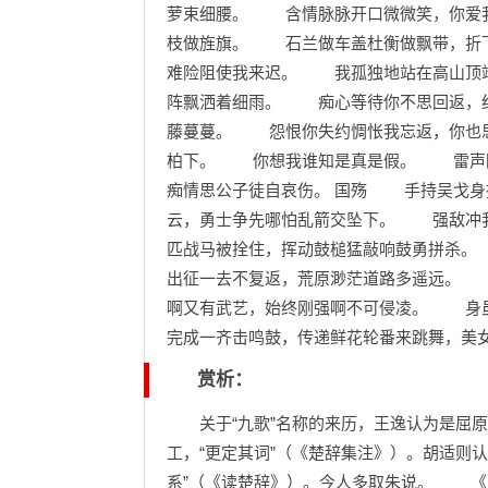
萝束细腰。 含情脉脉开口微微笑，你爱
枝做旌旗。 石兰做车盖杜衡做飘带，折
难险阻使我来迟。 我孤独地站在高山顶
阵飘洒着细雨。 痴心等待你不思回返，
藤蔓蔓。 怨恨你失约惆怅我忘返，你也
柏下。 你想我谁知是真是假。 雷声隆
痴情思公子徒自哀伤。 国殇 手持吴戈
云，勇士争先哪怕乱箭交坠下。 强敌冲
匹战马被拴住，挥动鼓槌猛敲响鼓勇拼杀
出征一去不复返，荒原渺茫道路多遥远。
啊又有武艺，始终刚强啊不可侵凌。 身
完成一齐击鸣鼓，传递鲜花轮番来跳舞，美
赏析：
关于“九歌”名称的来历，王逸认为是屈原
工，“更定其词”（《楚辞集注》）。胡适则认
系”（《读楚辞》）。今人多取朱说。 《