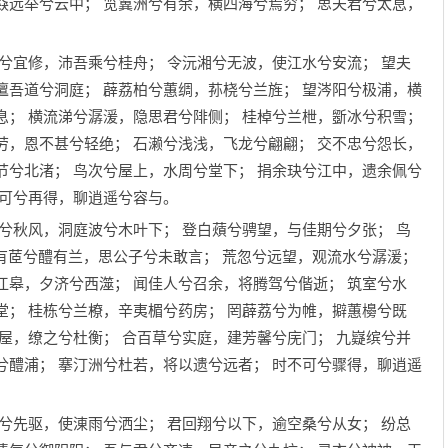
猋远举兮云中； 览冀洲兮有余，横四海兮焉穷； 思夫君兮太息，
眇兮宜修，沛吾乘兮桂舟； 令沅湘兮无波，使江水兮安流； 望夫
邅吾道兮洞庭； 薜荔柏兮蕙绸，荪桡兮兰旌； 望涔阳兮极浦，横
息； 横流涕兮潺湲，隐思君兮陫侧； 桂棹兮兰枻，斵冰兮积雪；
劳，恩不甚兮轻绝； 石濑兮浅浅，飞龙兮翩翩； 交不忠兮怨长，
节兮北渚； 鸟次兮屋上，水周兮堂下； 捐余玦兮江中，遗余佩兮
不可兮再得，聊逍遥兮容与。
袅兮秋风，洞庭波兮木叶下； 登白薠兮骋望，与佳期兮夕张； 鸟
沅有茝兮醴有兰，思公子兮未敢言； 荒忽兮远望，观流水兮潺湲；
江皋，夕济兮西澨； 闻佳人兮召余，将腾驾兮偕逝； 筑室兮水
堂； 桂栋兮兰橑，辛夷楣兮药房； 罔薜荔兮为帷，擗蕙櫋兮既
荷屋，缭之兮杜衡； 合百草兮实庭，建芳馨兮庑门； 九嶷缤兮并
兮醴浦； 搴汀洲兮杜若，将以遗兮远者； 时不可兮骤得，聊逍遥
风兮先驱，使涷雨兮洒尘； 君回翔兮以下，逾空桑兮从女； 纷总